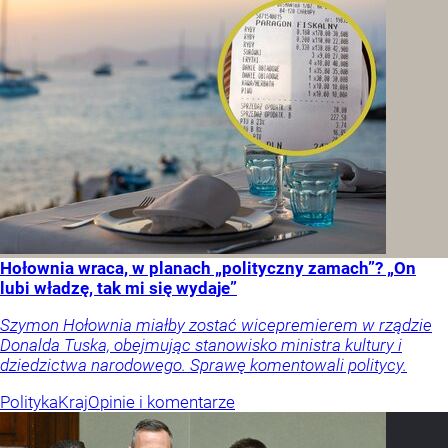
Hołownia wraca, w planach „polityczny zamach”? „On
lubi władzę, tak mi się wydaje”
Szymon Hołownia miałby zostać wicepremierem w rządzie
Donalda Tuska, obejmując stanowisko ministra kultury i
dziedzictwa narodowego. Sprawę komentowali politycy.
Polityka
Kraj
Opinie i komentarze