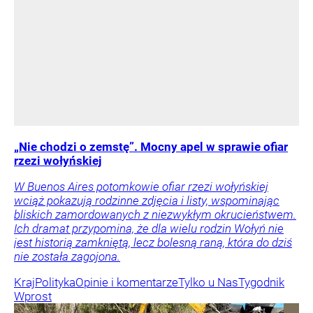
„Nie chodzi o zemstę”. Mocny apel w sprawie ofiar
rzezi wołyńskiej
W Buenos Aires potomkowie ofiar rzezi wołyńskiej
wciąż pokazują rodzinne zdjęcia i listy, wspominając
bliskich zamordowanych z niezwykłym okrucieństwem.
Ich dramat przypomina, że dla wielu rodzin Wołyń nie
jest historią zamkniętą, lecz bolesną raną, która do dziś
nie została zagojona.
Kraj
Polityka
Opinie i komentarze
Tylko u Nas
Tygodnik
Wprost