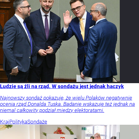
Ludzie są źli na rząd. W sondażu jest jednak haczyk
Najnowszy sondaż pokazuje, że wielu Polaków negatywnie
ocenia rząd Donalda Tuska. Badanie wskazuje też jednak na
niemal całkowity podział między elektoratami.
Kraj
Polityka
Sondaże