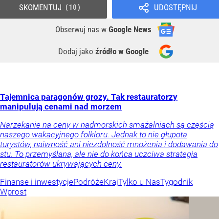
SKOMENTUJ
UDOSTĘPNIJ
10
Obserwuj nas
w
Google News
Dodaj jako
źródło w Google
Tajemnica paragonów grozy. Tak restauratorzy
manipulują cenami nad morzem
Narzekanie na ceny w nadmorskich smażalniach są częścią
naszego wakacyjnego folkloru. Jednak to nie głupota
turystów, naiwność ani niezdolność mnożenia i dodawania do
stu. To przemyślana, ale nie do końca uczciwa strategia
restauratorów ukrywających ceny.
Finanse i inwestycje
Podróże
Kraj
Tylko u Nas
Tygodnik
Wprost