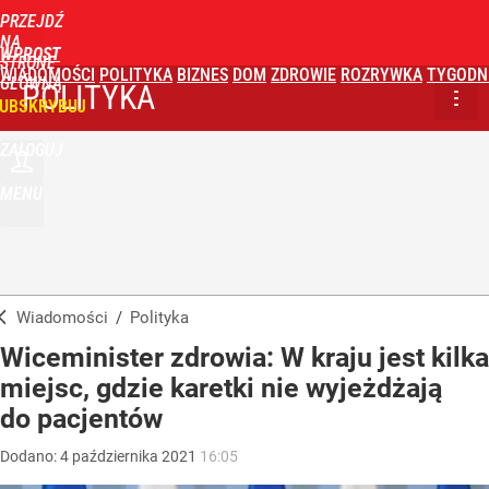
PRZEJDŹ
NA
WPROST
STRONĘ
WIADOMOŚCI
POLITYKA
BIZNES
DOM
ZDROWIE
ROZRYWKA
TYGODN
GŁÓWNĄ
POLITYKA
UBSKRYBUJ
ZALOGUJ
MENU
Wiadomości
/
Polityka
Wiceminister zdrowia: W kraju jest kilka
miejsc, gdzie karetki nie wyjeżdżają
do pacjentów
Dodano:
4
października
2021
16:05