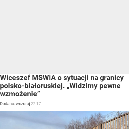
Wiceszef MSWiA o sytuacji na granicy
polsko-białoruskiej. „Widzimy pewne
wzmożenie”
Dodano:
wczoraj
22:17