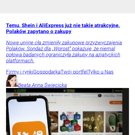
Temu, Shein i AliExpress już nie takie atrakcyjne.
Polaków zapytano o zakupy
Nowe unijne cła zmieniły zakupowe przyzwyczajenia
Polaków. Sondaż dla „Wprost” pokazuje, że niemal
połowa badanych ograniczyła zakupy na azjatyckich
platformach.
Firmy i rynki
Gospodarka
Twój portfel
Tylko u Nas
Beata Anna
Święcicka