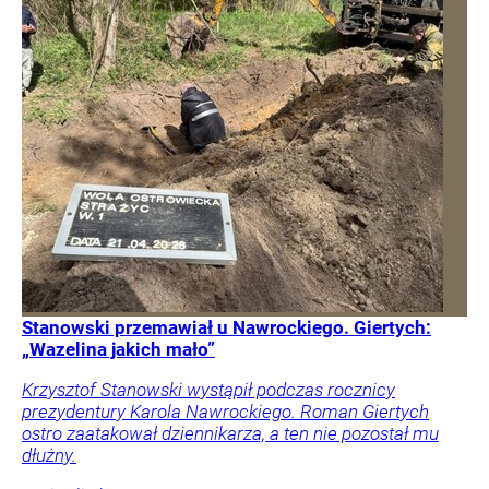
Stanowski przemawiał u Nawrockiego. Giertych:
„Wazelina jakich mało”
Krzysztof Stanowski wystąpił podczas rocznicy
prezydentury Karola Nawrockiego. Roman Giertych
ostro zaatakował dziennikarza, a ten nie pozostał mu
dłużny.