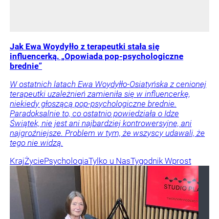
Jak Ewa Woydyłło z terapeutki stała się
influencerką. „Opowiada pop-psychologiczne
brednie”
W ostatnich latach Ewa Woydyłło-Osiatyńska z cenionej
terapeutki uzależnień zamieniła się w influencerkę,
niekiedy głoszącą pop-psychologiczne brednie.
Paradoksalnie to, co ostatnio powiedziała o Idze
Świątek, nie jest ani najbardziej kontrowersyjne, ani
najgroźniejsze. Problem w tym, że wszyscy udawali, że
tego nie widzą.
Kraj
Życie
Psychologia
Tylko u Nas
Tygodnik Wprost