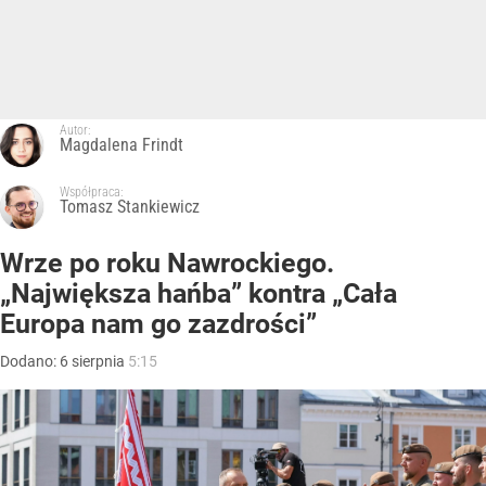
Autor:
Magdalena Frindt
Współpraca:
Tomasz Stankiewicz
Wrze po roku Nawrockiego.
„Największa hańba” kontra „Cała
Europa nam go zazdrości”
Dodano:
6
sierpnia
5:15