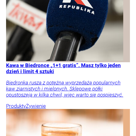
Kawa w Biedronce „1+1 gratis”. Masz tylko jeden
dzień i limit 4 sztuki
Biedronka rusza z potężną wyprzedażą popularnych
kaw ziarnistych i mielonych. Sklepowe półki
opustoszeją w kilka chwil, więc warto się pospieszyć.
Produkty
Żywienie