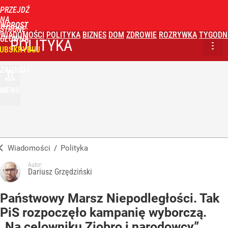
PRZEJDŹ
NA
WPROST
STRONĘ
WIADOMOŚCI
POLITYKA
BIZNES
DOM
ZDROWIE
ROZRYWKA
TYGODN
GŁÓWNĄ
POLITYKA
UBSKRYBUJ
ZALOGUJ
MENU
Wiadomości
/
Polityka
Autor:
Dariusz Grzędziński
Państwowy Marsz Niepodległości. Tak
PiS rozpoczęło kampanię wyborczą.
„Na celowniku Ziobro i narodowcy”