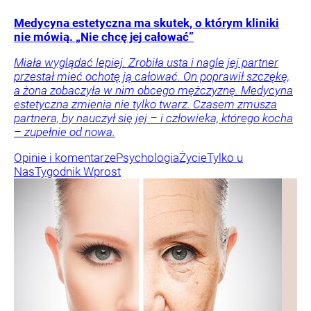
Medycyna estetyczna ma skutek, o którym kliniki
nie mówią. „Nie chcę jej całować”
Miała wyglądać lepiej. Zrobiła usta i nagle jej partner
przestał mieć ochotę ją całować. On poprawił szczękę,
a żona zobaczyła w nim obcego mężczyznę. Medycyna
estetyczna zmienia nie tylko twarz. Czasem zmusza
partnera, by nauczył się jej – i człowieka, którego kocha
– zupełnie od nowa.
Opinie i komentarze
Psychologia
Życie
Tylko u
Nas
Tygodnik Wprost