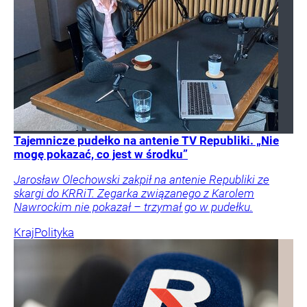
Tajemnicze pudełko na antenie TV Republiki. „Nie
mogę pokazać, co jest w środku”
Jarosław Olechowski zakpił na antenie Republiki ze
skargi do KRRiT. Zegarka związanego z Karolem
Nawrockim nie pokazał – trzymał go w pudełku.
Kraj
Polityka