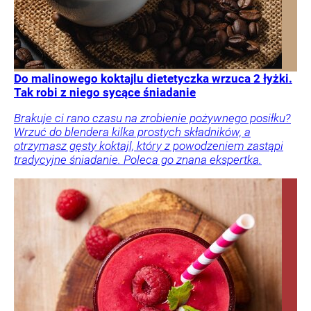
Do malinowego koktajlu dietetyczka wrzuca 2 łyżki.
Tak robi z niego sycące śniadanie
Brakuje ci rano czasu na zrobienie pożywnego posiłku?
Wrzuć do blendera kilka prostych składników, a
otrzymasz gęsty koktajl, który z powodzeniem zastąpi
tradycyjne śniadanie. Poleca go znana ekspertka.