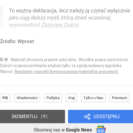
To ważna deklaracja, lecz należy ją czytać wyłącznie
jako ciąg dalszy myśli, którą dzień wcześniej
wypowiedział
Zbigniew Ziobro
.
Źródło:
Wprost
© ℗
Materiał chroniony prawem autorskim. Wszelkie prawa zastrzeżone.
Dalsze rozpowszechnianie artykułu tylko za zgodą wydawcy tygodnika
Wprost.
Regulamin i warunki licencjonowania materiałów prasowych
.
PiS
Wiadomości
Polityka
Kraj
Tylko u Nas
Premium
SKOMENTUJ
UDOSTĘPNIJ
9
Obserwuj nas
w
Google News