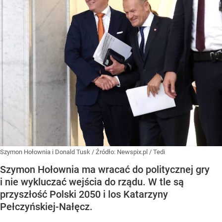
Szymon Hołownia i Donald Tusk
/ Źródło:
Newspix.pl
/
Tedi
Szymon Hołownia ma wracać do politycznej gry
i nie wykluczać wejścia do rządu. W tle są
przyszłość Polski 2050 i los Katarzyny
Pełczyńskiej-Nałęcz.