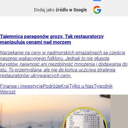
Dodaj jako
źródło w Google
Tajemnica paragonów grozy. Tak restauratorzy
manipulują cenami nad morzem
Narzekanie na ceny w nadmorskich smażalniach są częścią
naszego wakacyjnego folkloru. Jednak to nie głupota
turystów, naiwność ani niezdolność mnożenia i dodawania do
stu. To przemyślana, ale nie do końca uczciwa strategia
restauratorów ukrywających ceny.
Finanse i inwestycje
Podróże
Kraj
Tylko u Nas
Tygodnik
Wprost