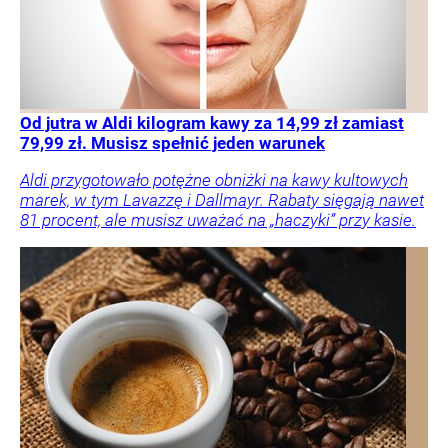
Od jutra w Aldi kilogram kawy za 14,99 zł zamiast
79,99 zł. Musisz spełnić jeden warunek
Aldi przygotowało potężne obniżki na kawy kultowych
marek, w tym Lavazzę i Dallmayr. Rabaty sięgają nawet
81 procent, ale musisz uważać na „haczyki” przy kasie.