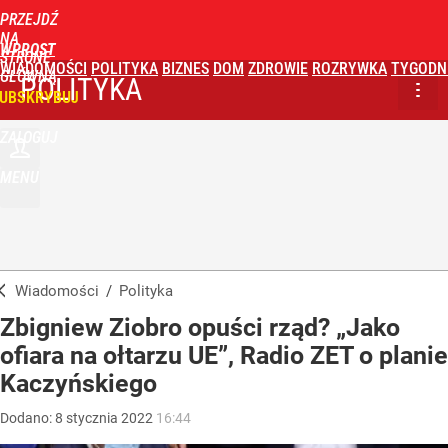
PRZEJDŹ
NA
WPROST
STRONĘ
WIADOMOŚCI
POLITYKA
BIZNES
DOM
ZDROWIE
ROZRYWKA
TYGODN
GŁÓWNĄ
POLITYKA
UBSKRYBUJ
ZALOGUJ
MENU
Wiadomości
/
Polityka
Zbigniew Ziobro opuści rząd? „Jako
ofiara na ołtarzu UE”, Radio ZET o planie
Kaczyńskiego
Dodano:
8
stycznia
2022
16:44