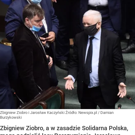
Zbigniew Ziobro i Jarosław Kaczyński
Źródło:
Newspix.pl
/
Damian
Burzykowski
Zbigniew Ziobro, a w zasadzie Solidarna Polska,