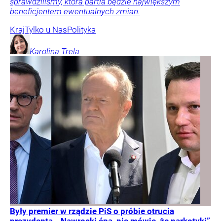
sprawdziliśmy, która partia będzie największym
beneficjentem ewentualnych zmian.
Kraj
Tylko u Nas
Polityka
Karolina
Trela
Były premier w rządzie PiS o próbie otrucia
prezydenta. „Nawrocki ćpa, nie mówię, że narkotyki”