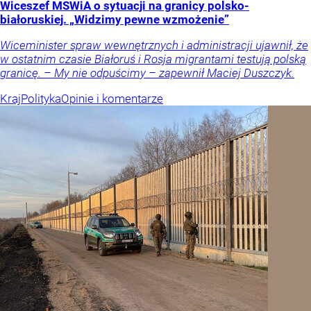
Wiceszef MSWiA o sytuacji na granicy polsko-
białoruskiej. „Widzimy pewne wzmożenie”
Wiceminister spraw wewnętrznych i administracji ujawnił, że
w ostatnim czasie Białoruś i Rosja migrantami testują polską
granicę. – My nie odpuścimy – zapewnił Maciej Duszczyk.
Kraj
Polityka
Opinie i komentarze