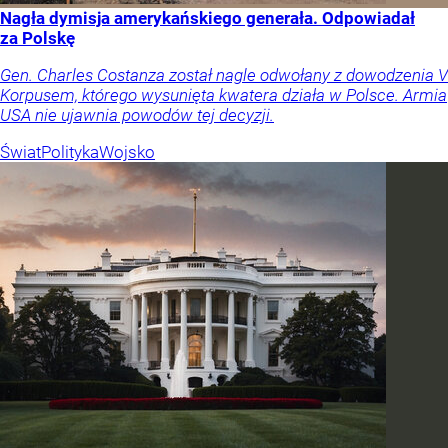
Nagła dymisja amerykańskiego generała. Odpowiadał
za Polskę
Gen. Charles Costanza został nagle odwołany z dowodzenia V
Korpusem, którego wysunięta kwatera działa w Polsce. Armia
USA nie ujawnia powodów tej decyzji.
Świat
Polityka
Wojsko