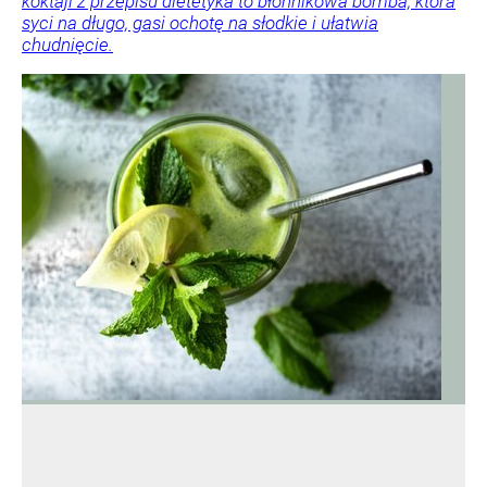
koktajl z przepisu dietetyka to błonnikowa bomba, która
syci na długo, gasi ochotę na słodkie i ułatwia
chudnięcie.