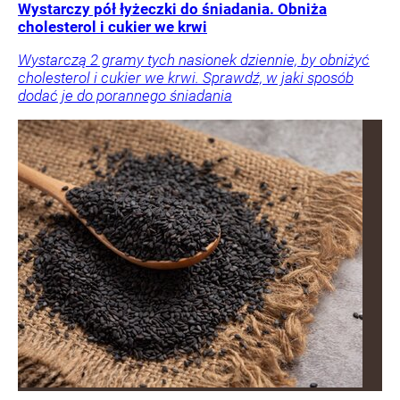
Wystarczy pół łyżeczki do śniadania. Obniża
cholesterol i cukier we krwi
Wystarczą 2 gramy tych nasionek dziennie, by obniżyć
cholesterol i cukier we krwi. Sprawdź, w jaki sposób
dodać je do porannego śniadania