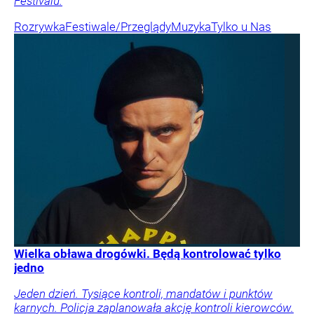
Festivalu.
Rozrywka
Festiwale/Przeglądy
Muzyka
Tylko u Nas
Wielka obława drogówki. Będą kontrolować tylko
jedno
Jeden dzień. Tysiące kontroli, mandatów i punktów
karnych. Policja zaplanowała akcję kontroli kierowców.