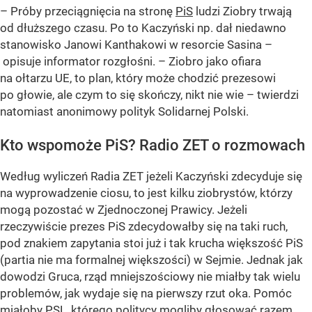
– Próby przeciągnięcia na stronę
PiS
ludzi Ziobry trwają
od dłuższego czasu. Po to Kaczyński np. dał niedawno
stanowisko Janowi Kanthakowi w resorcie Sasina –
opisuje informator rozgłośni. – Ziobro jako ofiara
na ołtarzu UE, to plan, który może chodzić prezesowi
po głowie, ale czym to się skończy, nikt nie wie – twierdzi
natomiast anonimowy polityk Solidarnej Polski.
Kto wspomoże PiS? Radio ZET o rozmowach
Według wyliczeń Radia ZET jeżeli Kaczyński zdecyduje się
na wyprowadzenie ciosu, to jest kilku ziobrystów, którzy
mogą pozostać w Zjednoczonej Prawicy. Jeżeli
rzeczywiście prezes PiS zdecydowałby się na taki ruch,
pod znakiem zapytania stoi już i tak krucha większość PiS
(partia nie ma formalnej większości) w Sejmie. Jednak jak
dowodzi Gruca, rząd mniejszościowy nie miałby tak wielu
problemów, jak wydaje się na pierwszy rzut oka. Pomóc
miałoby PSL, którego politycy mogliby głosować razem