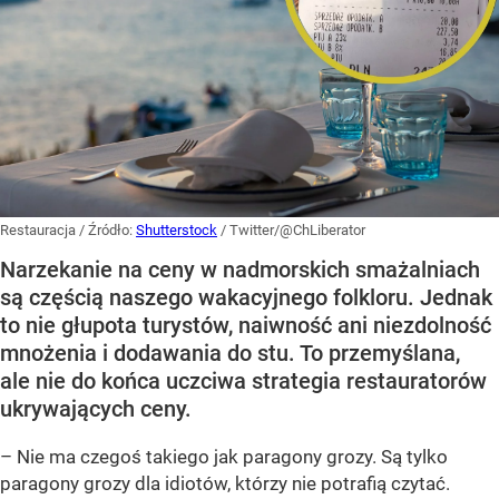
Restauracja
/ Źródło:
Shutterstock
/
Twitter/@ChLiberator
Narzekanie na ceny w nadmorskich smażalniach
są częścią naszego wakacyjnego folkloru. Jednak
to nie głupota turystów, naiwność ani niezdolność
mnożenia i dodawania do stu. To przemyślana,
ale nie do końca uczciwa strategia restauratorów
ukrywających ceny.
– Nie ma czegoś takiego jak paragony grozy. Są tylko
paragony grozy dla idiotów, którzy nie potrafią czytać.