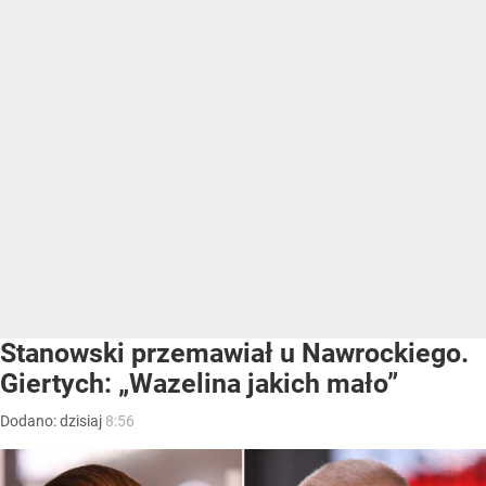
Stanowski przemawiał u Nawrockiego.
Giertych: „Wazelina jakich mało”
Dodano:
dzisiaj
8:56