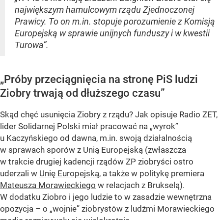
największym hamulcowym rządu Zjednoczonej
Prawicy. To on m.in. stopuje porozumienie z Komisją
Europejską w sprawie unijnych funduszy i w kwestii
Turowa”.
„Próby przeciągnięcia na stronę PiS ludzi
Ziobry trwają od dłuższego czasu”
Skąd chęć usunięcia Ziobry z rządu? Jak opisuje Radio ZET,
lider Solidarnej Polski miał pracować na „wyrok”
u Kaczyńskiego od dawna, m.in. swoją działalnością
w sprawach sporów z Unią Europejską (zwłaszcza
w trakcie drugiej kadencji rządów ZP ziobryści ostro
uderzali w
Unię Europejską
, a także w politykę premiera
Mateusza Morawieckiego
w relacjach z Brukselą).
W dodatku Ziobro i jego ludzie to w zasadzie wewnętrzna
opozycja – o „wojnie” ziobrystów z ludźmi Morawieckiego