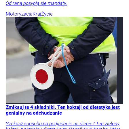
Od rana posypią się mandaty.
Motoryzacja
Kraj
Życie
Zmiksuj te 4 składniki. Ten koktajl od dietetyka jest
genialny na odchudzanie
Szukasz sposobu na podjadanie na diecie? Ten zielony