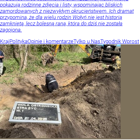
pokazują rodzinne zdjęcia i listy, wspominając bliskich
zamordowanych z niezwykłym okrucieństwem. Ich dramat
przypomina, że dla wielu rodzin Wołyń nie jest historią
zamkniętą, lecz bolesną raną, która do dziś nie została
zagojona.
Kraj
Polityka
Opinie i komentarze
Tylko u Nas
Tygodnik Wprost