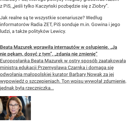
z PiS, „jeśli tylko Kaczyński pozbędzie się z Ziobry”.
Jak realne są te wszystkie scenariusze? Według
informatorów Radia ZET, PiS sonduje m.in. Gowina i jego
ludzi, a także polityków Lewicy.
Beata Mazurek wprawiła internautów w osłupienie. „Ja
nie pękam, dosyć z tym”, „zdania nie zmienię”
Europosłanka Beata Mazurek w ostry sposób zaatakowała
ministra edukacji Przemysława Czarnka i domaga się
odwołania małopolskiej kurator Barbary Nowak za jej
wypowiedź o szczepieniach. Ton wpisu wywołał zdumienie,
jednak była rzeczniczka...