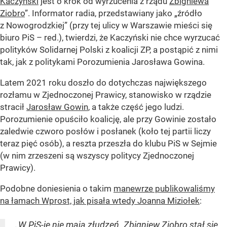
Kaczyński
jest o krok od wyrzucenia z rządu
Zbigniewa
Ziobro
”. Informator radia, przedstawiany jako „źródło
z Nowogrodzkiej” (przy tej ulicy w Warszawie mieści się
biuro PiS – red.), twierdzi, że Kaczyński nie chce wyrzucać
polityków Solidarnej Polski z koalicji ZP, a postąpić z nimi
tak, jak z politykami Porozumienia Jarosława Gowina.
Latem 2021 roku doszło do dotychczas największego
rozłamu w Zjednoczonej Prawicy, stanowisko w rządzie
stracił
Jarosław Gowin
, a także część jego ludzi.
Porozumienie opuściło koalicję, ale przy Gowinie zostało
zaledwie czworo posłów i posłanek (koło tej partii liczy
teraz pięć osób), a reszta przeszła do klubu PiS w Sejmie
(w nim zrzeszeni są wszyscy politycy Zjednoczonej
Prawicy).
Podobne doniesienia o takim
manewrze publikowaliśmy
na łamach Wprost, jak pisała wtedy Joanna Miziołek
:
„W PiS-ie nie mają złudzeń. Zbigniew Ziobro stał się