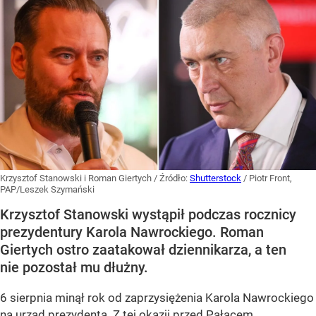
Krzysztof Stanowski i Roman Giertych
/ Źródło:
Shutterstock
/
Piotr Front,
PAP/Leszek Szymański
Krzysztof Stanowski wystąpił podczas rocznicy
prezydentury Karola Nawrockiego. Roman
Giertych ostro zaatakował dziennikarza, a ten
nie pozostał mu dłużny.
6 sierpnia minął rok od zaprzysiężenia Karola Nawrockiego
na urząd prezydenta. Z tej okazji przed Pałacem