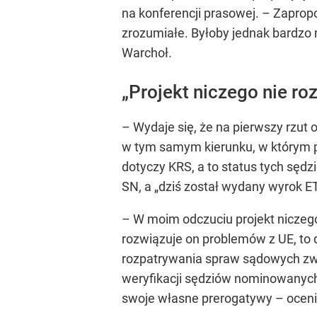
na konferencji prasowej. – Zaprop
zrozumiałe. Byłoby jednak bardzo n
Warchoł.
„Projekt niczego nie ro
– Wydaje się, że na pierwszy rzut
w tym samym kierunku, w którym po
dotyczy KRS, a to status tych sędz
SN, a „dziś został wydany wyrok E
– W moim odczuciu projekt niczego 
rozwiązuje on problemów z UE, to 
rozpatrywania spraw sądowych zwy
weryfikacji sędziów nominowanych
swoje własne prerogatywy – ocenił