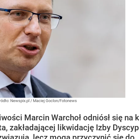
ródło:
Newspix.pl
/
Maciej Goclon/Fotonews
iwości Marcin Warchoł odniósł się na 
, zakładającej likwidację Izby Dyscypli
wiązują, lecz mogą przyczynić się do „