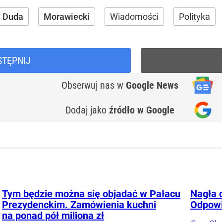
j Duda
Morawiecki
Wiadomości
Polityka
STĘPNIJ
Obserwuj nas
w
Google News
Dodaj jako
źródło w Google
Tym będzie można się objadać w Pałacu
Nagła 
Prezydenckim. Zamówienia kuchni
Odpowi
na ponad pół miliona zł