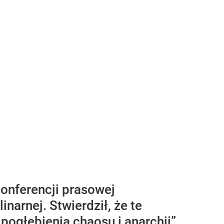
konferencji prasowej
narnej. Stwierdził, że te
pogłębienia chaosu i anarchii”.