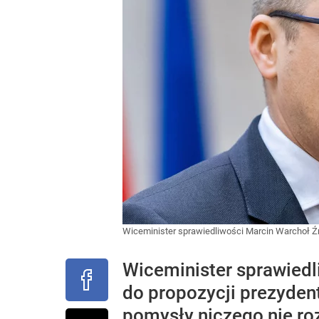
Wiceminister sprawiedliwości Marcin Warchoł
Ź
Wiceminister sprawiedl
do propozycji prezydenta
pomysły niczego nie roz