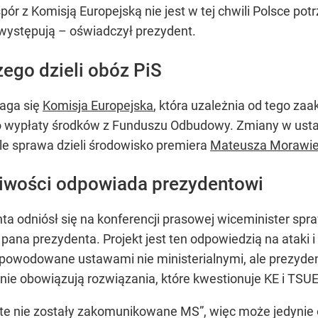
ór z Komisją Europejską nie jest w tej chwili Polsce potr
występują – oświadczył prezydent.
ego dzieli obóz PiS
maga się
Komisja Europejska
, która uzależnia od tego za
wypłaty środków z Funduszu Odbudowy. Zmiany w ustaw
ale sprawa dzieli środowisko premiera
Mateusza Morawie
liwości odpowiada prezydentowi
ta odniósł się na konferencji prasowej wiceminister sp
 pana prezydenta. Projekt jest ten odpowiedzią na ataki i
spowodowane ustawami nie ministerialnymi, ale prezyden
nie obowiązują rozwiązania, które kwestionuje KE i TSU
e te nie zostały zakomunikowane MS”, więc może jedynie 