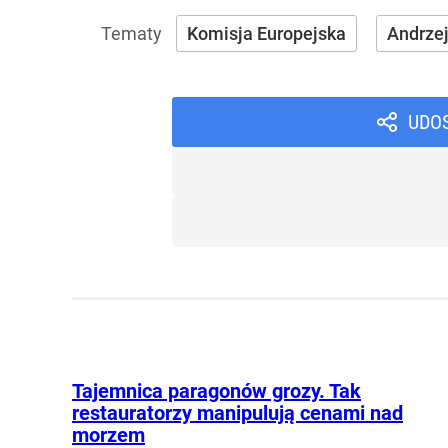
Komisja Europejska
Andrze
UDO
Tajemnica paragonów grozy. Tak
restauratorzy manipulują cenami nad
morzem