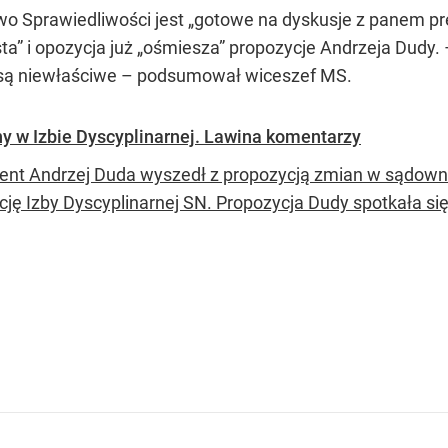
two Sprawiedliwości jest „gotowe na dyskusje z panem p
a” i opozycja już „ośmiesza” propozycje Andrzeja Dudy. 
 są niewłaściwe – podsumował wiceszef MS.
 w Izbie Dyscyplinarnej. Lawina komentarzy
ent Andrzej Duda wyszedł z propozycją zmian w sądown
ację Izby Dyscyplinarnej SN. Propozycja Dudy spotkała si