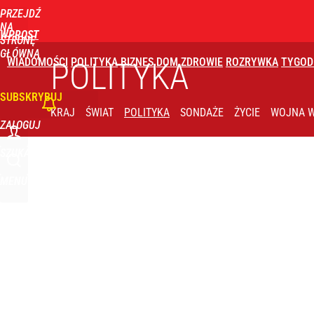
PRZEJDŹ
Udostępnij
3
Skomentuj
NA
WPROST
STRONĘ
GŁÓWNĄ
WIADOMOŚCI
POLITYKA
BIZNES
DOM
ZDROWIE
ROZRYWKA
TYGOD
POLITYKA
SUBSKRYBUJ
KRAJ
ŚWIAT
POLITYKA
SONDAŻE
ŻYCIE
WOJNA W
ZALOGUJ
SZUKAJ
MENU