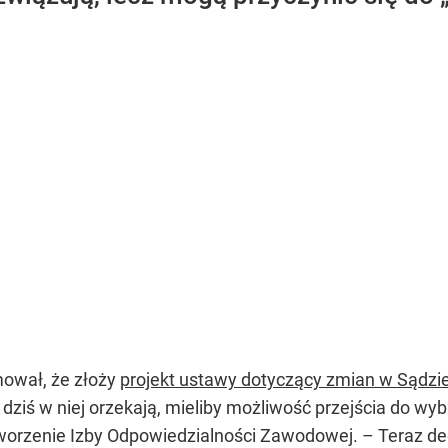
ował, że złoży
projekt ustawy dotyczący zmian w Sądz
 dziś w niej orzekają, mieliby możliwość przejścia do wybr
orzenie Izby Odpowiedzialności Zawodowej. – Teraz decyd