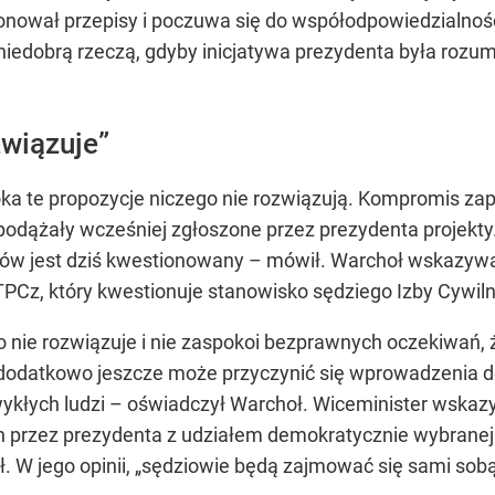
onował przepisy i poczuwa się do współodpowiedzialnośc
iedobrą rzeczą, gdyby inicjatywa prezydenta była rozumia
związuje”
 oka te propozycje niczego nie rozwiązują. Kompromis z
dążały wcześniej zgłoszone przez prezydenta projekty. 
iów jest dziś kwestionowany – mówił. Warchoł wskazywał,
TPCz, który kwestionuje stanowisko sędziego Izby Cywiln
nie rozwiązuje i nie zaspokoi bezprawnych oczekiwań, żą
dodatkowo jeszcze może przyczynić się wprowadzenia do 
kłych ludzi – oświadczył Warchoł. Wiceminister wska
 przez prezydenta z udziałem demokratycznie wybranej
. W jego opinii, „sędziowie będą zajmować się sami sobą