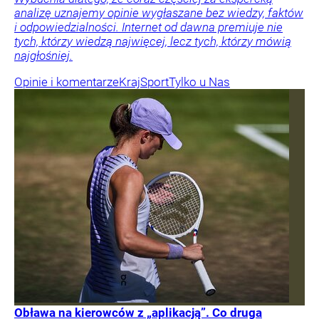
analizę uznajemy opinie wygłaszane bez wiedzy, faktów
i odpowiedzialności. Internet od dawna premiuje nie
tych, którzy wiedzą najwięcej, lecz tych, którzy mówią
najgłośniej.
Opinie i komentarze
Kraj
Sport
Tylko u Nas
Obława na kierowców z „aplikacją”. Co druga