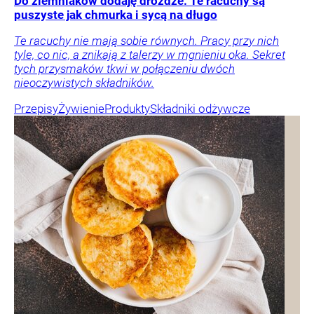
Do ziemniaków dodaję drożdże. Te racuchy są
puszyste jak chmurka i sycą na długo
Te racuchy nie mają sobie równych. Pracy przy nich
tyle, co nic, a znikają z talerzy w mgnieniu oka. Sekret
tych przysmaków tkwi w połączeniu dwóch
nieoczywistych składników.
Przepisy
Żywienie
Produkty
Składniki odżywcze