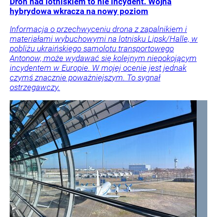
Dron nad lotniskiem to nie incydent. Wojna
hybrydowa wkracza na nowy poziom
Informacja o przechwyceniu drona z zapalnikiem i
materiałami wybuchowymi na lotnisku Lipsk/Halle, w
pobliżu ukraińskiego samolotu transportowego
Antonow, może wydawać się kolejnym niepokojącym
incydentem w Europie. W mojej ocenie jest jednak
czymś znacznie poważniejszym. To sygnał
ostrzegawczy.