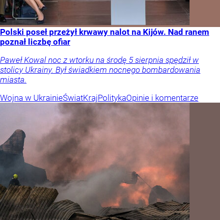
Polski poseł przeżył krwawy nalot na Kijów. Nad ranem
poznał liczbę ofiar
Paweł Kowal noc z wtorku na środę 5 sierpnia spędził w
stolicy Ukrainy. Był świadkiem nocnego bombardowania
miasta.
Wojna w Ukrainie
Świat
Kraj
Polityka
Opinie i komentarze