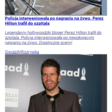
Policja interweniowała po nagraniu na żywo. Perez
Hilton trafił do szpitala
Legendarny hollywoodzki bloger Perez Hilton trafił do
szpitala. Policja interweniowała po niepokojącym
nagraniu na żywo. Drastyczne sceny!
Gwiazdy
Rozrywka