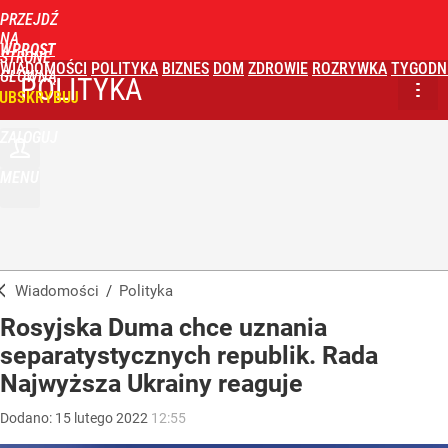
PRZEJDŹ
NA
WPROST
STRONĘ
WIADOMOŚCI
POLITYKA
BIZNES
DOM
ZDROWIE
ROZRYWKA
TYGODN
GŁÓWNĄ
POLITYKA
UBSKRYBUJ
ZALOGUJ
MENU
Wiadomości
/
Polityka
Rosyjska Duma chce uznania
separatystycznych republik. Rada
Najwyższa Ukrainy reaguje
Dodano:
15
lutego
2022
12:55