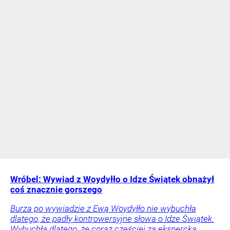
Wróbel: Wywiad z Woydyłło o Idze Świątek obnażył
coś znacznie gorszego
Burza po wywiadzie z Ewą Woydyłło nie wybuchła
dlatego, że padły kontrowersyjne słowa o Idze Świątek.
Wybuchła dlatego, że coraz częściej za ekspercką