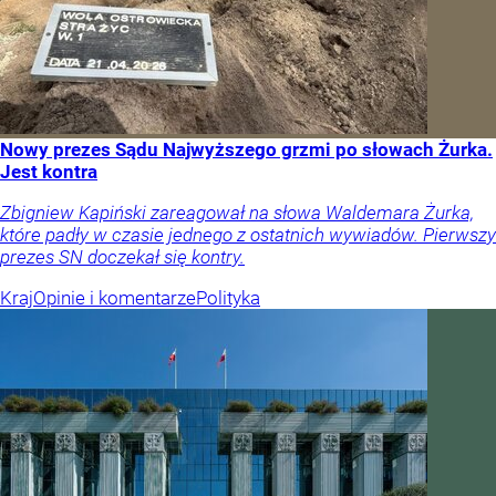
Nowy prezes Sądu Najwyższego grzmi po słowach Żurka.
Jest kontra
Zbigniew Kapiński zareagował na słowa Waldemara Żurka,
które padły w czasie jednego z ostatnich wywiadów. Pierwszy
prezes SN doczekał się kontry.
Kraj
Opinie i komentarze
Polityka