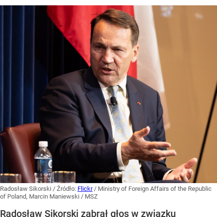
Radosław Sikorski
/ Źródło:
Flickr
/
Ministry of Foreign Affairs of the Republic
of Poland, Marcin Maniewski / MSZ
Radosław Sikorski zabrał głos w związku