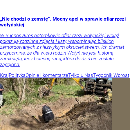
„Nie chodzi o zemstę”. Mocny apel w sprawie ofiar rzezi
wołyńskiej
W Buenos Aires potomkowie ofiar rzezi wołyńskiej wciąż
pokazują rodzinne zdjęcia i listy, wspominając bliskich
zamordowanych z niezwykłym okrucieństwem. Ich dramat
przypomina, że dla wielu rodzin Wołyń nie jest historią
zamkniętą, lecz bolesną raną, która do dziś nie została
zagojona.
Kraj
Polityka
Opinie i komentarze
Tylko u Nas
Tygodnik Wprost