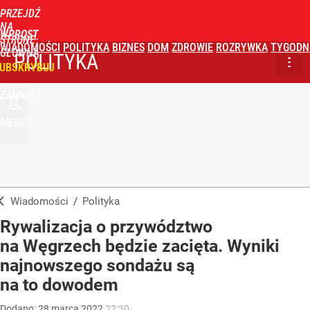
PRZEJDŹ
NA
WPROST
STRONĘ
WIADOMOŚCI
POLITYKA
BIZNES
DOM
ZDROWIE
ROZRYWKA
TYGODN
GŁÓWNĄ
POLITYKA
UBSKRYBUJ
ZALOGUJ
MENU
Wiadomości
/
Polityka
Rywalizacja o przywództwo
na Węgrzech będzie zacięta. Wyniki
najnowszego sondażu są
na to dowodem
Dodano:
28
marca
2022
22:30