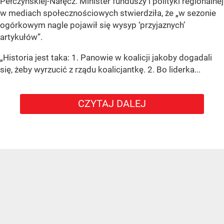
Pełczyńskiej-Nałęcz. Minister funduszy i polityki regionalnej
w mediach społecznościowych stwierdziła, że „w sezonie
ogórkowym nagle pojawił się wysyp ‘przyjaznych’
artykułów”.
„Historia jest taka: 1. Panowie w koalicji jakoby dogadali
się, żeby wyrzucić z rządu koalicjantkę. 2. Bo liderka...
CZYTAJ DALEJ