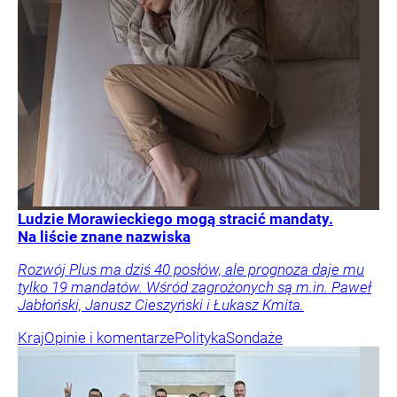
Ludzie Morawieckiego mogą stracić mandaty.
Na liście znane nazwiska
Rozwój Plus ma dziś 40 posłów, ale prognoza daje mu
tylko 19 mandatów. Wśród zagrożonych są m.in. Paweł
Jabłoński, Janusz Cieszyński i Łukasz Kmita.
Kraj
Opinie i komentarze
Polityka
Sondaże