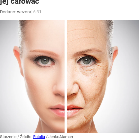
jej całować”
Dodano:
wczoraj
6:31
Starzenie
/ Źródło:
Fotolia
/
JenkoAtaman