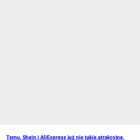
Temu, Shein i AliExpress już nie takie atrakcyjne.