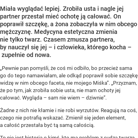
Miała wyglądać lepiej. Zrobiła usta i nagle jej
partner przestał mieć ochotę ją całować. On
poprawił szczękę, a żona zobaczyła w nim obcego
mężczyznę. Medycyna estetyczna zmienia
nie tylko twarz. Czasem zmusza partnera,
by nauczył się jej – i człowieka, którego kocha –
zupełnie od nowa.
„Pewnie pan pomyśli, że coś mi odbiło, bo przecież sama
go do tego namawiałam, ale odkąd poprawił sobie szczękę
widzę w nim obcego faceta, nie mojego Miśka”. „Przyznam,
że po tym, jak zrobiła sobie usta, nie mam ochoty jej
całować. Wygląda – sam nie wiem – dziwnie”.
Żadne z nich nie kłamie i nie robi wyrzutów. Reagują na coś,
czego nie potrafią wskazać. Zmienił się jeden element,
a całość przestała być tą samą całością.
To nie jest historia o kimś, kto ma problem z cudzą twarzą.