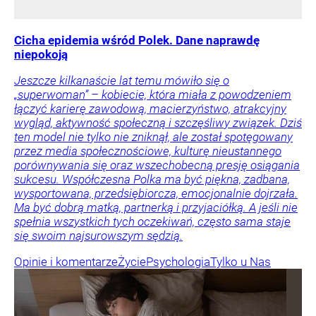
Cicha epidemia wśród Polek. Dane naprawdę
niepokoją
Jeszcze kilkanaście lat temu mówiło się o
„superwoman” – kobiecie, która miała z powodzeniem
łączyć karierę zawodową, macierzyństwo, atrakcyjny
wygląd, aktywność społeczną i szczęśliwy związek. Dziś
ten model nie tylko nie zniknął, ale został spotęgowany
przez media społecznościowe, kulturę nieustannego
porównywania się oraz wszechobecną presję osiągania
sukcesu. Współczesna Polka ma być piękna, zadbana,
wysportowana, przedsiębiorcza, emocjonalnie dojrzała.
Ma być dobrą matką, partnerką i przyjaciółką. A jeśli nie
spełnia wszystkich tych oczekiwań, często sama staje
się swoim najsurowszym sędzią.
Opinie i komentarze
Życie
Psychologia
Tylko u Nas