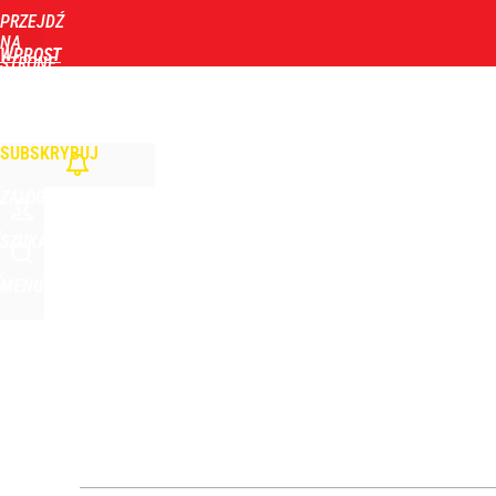
PRZEJDŹ
Udostępnij
0
Skomentuj
NA
WPROST
STRONĘ
GŁÓWNĄ
WIADOMOŚCI
POLITYKA
BIZNES
DOM
ZDROWIE
ROZRYWKA
TYGOD
Kluczowy obszar dla Nawrockiego. Wymowne wyni
SUBSKRYBUJ
dodaj
ZALOGUJ
Nawrocki ma szansę na drugą kadencję? Tak ocenil
SZUKAJ
MENU
10
Nawrocki świętuje rocznicę, jak Polacy widzą pie
4