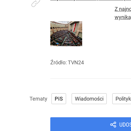
Z najn
wynika,
Źródło:
TVN24
PiS
Wiadomości
Polity
UDO