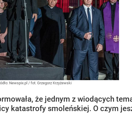
ródło:
Newspix.pl
/
fot. Grzegorz Krzyżewski
formowała, że jednym z wiodących tem
cy katastrofy smoleńskiej. O czym jes