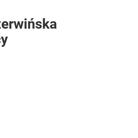
zerwińska
cy