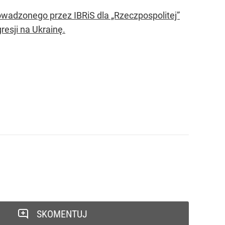
owadzonego przez IBRiS dla „Rzeczpospolitej”
resji na Ukrainę.
SKOMENTUJ