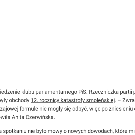
siedzenie klubu parlamentarnego PiS. Rzeczniczka parti
były obchody
12. rocznicy katastrofy smoleńskiej
. – Zwr
zajowej formule nie mogły się odbyć, więc po zniesieniu
ówiła Anita Czerwińska.
 na spotkaniu nie było mowy o nowych dowodach, które 