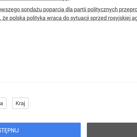
owszego sondażu poparcia dla partii politycznych przepr
 że polska polityka wraca do sytuacji sprzed rosyjskiej ag
ka
Kraj
STĘPNIJ