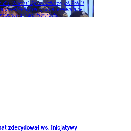
 dla „Wprost”. Sprawdziliśmy, jak Polki i
dpowiedzieliby na pytanie referendalne,
proponował Karol Nawrocki.
e
Kraj
Tylko
na
Frindt
tyka
Świat
Tygodnik
at zdecydował ws. inicjatywy