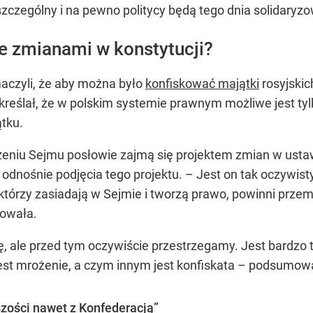
zczególny i na pewno politycy będą tego dnia solidaryzo
ze zmianami w konstytucji?
maczyli, że aby można było
konfiskować majątki
rosyjskic
kreślał, że w polskim systemie prawnym możliwe jest ty
tku.
zeniu Sejmu posłowie zajmą się projektem zmian w usta
 odnośnie podjęcia tego projektu. – Jest on tak oczywisty
 którzy zasiadają w Sejmie i tworzą prawo, powinni przem
owała.
ę, ale przed tym oczywiście przestrzegamy. Jest bardzo
est mrożenie, a czym innym jest konfiskata – podsumow
zości nawet z Konfederacją”