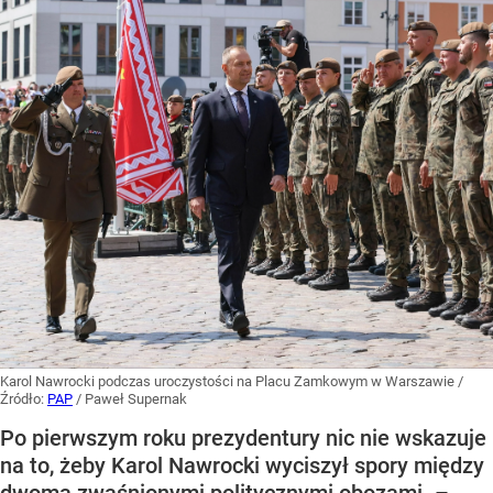
Karol Nawrocki podczas uroczystości na Placu Zamkowym w Warszawie
/
Źródło:
PAP
/
Paweł Supernak
Po pierwszym roku prezydentury nic nie wskazuje
na to, żeby Karol Nawrocki wyciszył spory między
dwoma zwaśnionymi politycznymi obozami. –