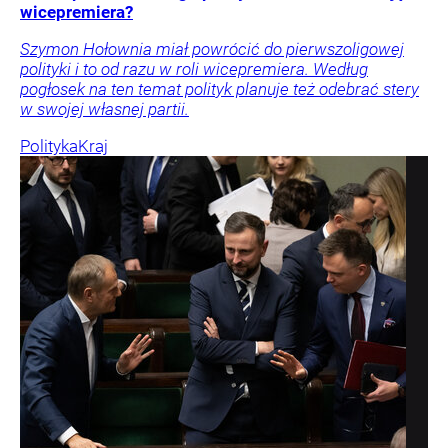
wicepremiera?
Szymon Hołownia miał powrócić do pierwszoligowej
polityki i to od razu w roli wicepremiera. Według
pogłosek na ten temat polityk planuje też odebrać stery
w swojej własnej partii.
Polityka
Kraj