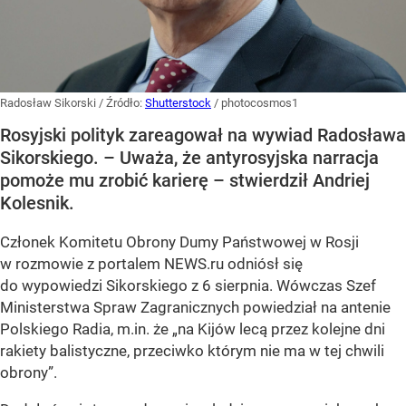
Radosław Sikorski
/ Źródło:
Shutterstock
/
photocosmos1
Rosyjski polityk zareagował na wywiad Radosława
Sikorskiego. – Uważa, że antyrosyjska narracja
pomoże mu zrobić karierę – stwierdził Andriej
Kolesnik.
Członek Komitetu Obrony Dumy Państwowej w Rosji
w rozmowie z portalem NEWS.ru odniósł się
do wypowiedzi Sikorskiego z 6 sierpnia. Wówczas Szef
Ministerstwa Spraw Zagranicznych powiedział na antenie
Polskiego Radia, m.in. że
„na Kijów lecą przez kolejne dni
rakiety balistyczne, przeciwko którym nie ma w tej chwili
obrony”
.