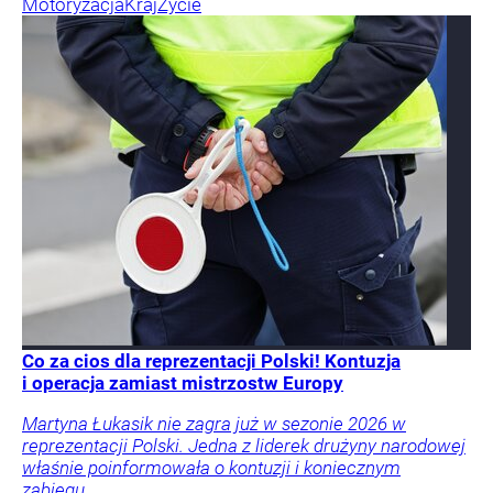
Motoryzacja
Kraj
Życie
Co za cios dla reprezentacji Polski! Kontuzja
i operacja zamiast mistrzostw Europy
Martyna Łukasik nie zagra już w sezonie 2026 w
reprezentacji Polski. Jedna z liderek drużyny narodowej
właśnie poinformowała o kontuzji i koniecznym
zabiegu.