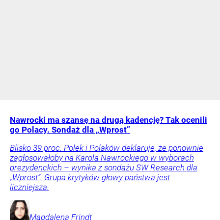
Nawrocki ma szansę na drugą kadencję? Tak ocenili
go Polacy. Sondaż dla „Wprost”
Blisko 39 proc. Polek i Polaków deklaruje, że ponownie
zagłosowałoby na Karola Nawrockiego w wyborach
prezydenckich – wynika z sondażu SW Research dla
„Wprost”. Grupa krytyków głowy państwa jest
liczniejsza.
Magdalena
Frindt