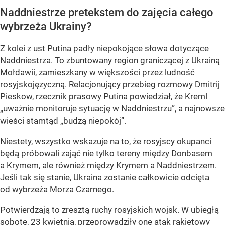
Naddniestrze pretekstem do zajęcia całego
wybrzeża Ukrainy?
Z kolei z ust Putina padły niepokojące słowa dotyczące
Naddniestrza. To zbuntowany region graniczącej z Ukrainą
Mołdawii,
zamieszkany w większości przez ludność
rosyjskojęzyczną
. Relacjonujący przebieg rozmowy Dmitrij
Pieskow, rzecznik prasowy Putina powiedział, że Kreml
„uważnie monitoruje sytuację w Naddniestrzu”, a najnowsze
wieści stamtąd „budzą niepokój”.
Niestety, wszystko wskazuje na to, że rosyjscy okupanci
będą próbowali zająć nie tylko tereny między Donbasem
a Krymem, ale również między Krymem a Naddniestrzem.
Jeśli tak się stanie, Ukraina zostanie całkowicie odcięta
od wybrzeża Morza Czarnego.
Potwierdzają to zresztą ruchy rosyjskich wojsk. W ubiegłą
sobotę, 23 kwietnia, przeprowadziły one
atak rakietowy