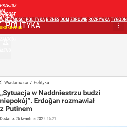
PRZEJDŹ
NA
WPROST
STRONĘ
WIADOMOŚCI
POLITYKA
BIZNES
DOM
ZDROWIE
ROZRYWKA
TYGODN
GŁÓWNĄ
POLITYKA
UBSKRYBUJ
ZALOGUJ
MENU
Wiadomości
/
Polityka
„Sytuacja w Naddniestrzu budzi
niepokój”. Erdoğan rozmawiał
z Putinem
Dodano:
26
kwietnia
2022
16:21