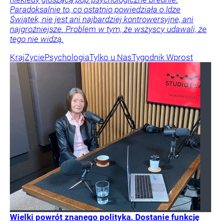
Paradoksalnie to, co ostatnio powiedziała o Idze
Świątek, nie jest ani najbardziej kontrowersyjne, ani
najgroźniejsze. Problem w tym, że wszyscy udawali, że
tego nie widzą.
Kraj
Życie
Psychologia
Tylko u Nas
Tygodnik Wprost
Wielki powrót znanego polityka. Dostanie funkcję