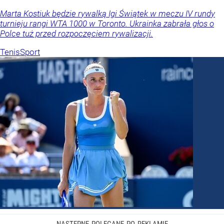
Marta Kostiuk będzie rywalką Igi Świątek w meczu IV rundy
turnieju rangi WTA 1000 w Toronto. Ukrainka zabrała głos o
Polce tuż przed rozpoczęciem rywalizacji.
Tenis
Sport