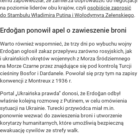
temu zapowiedział, że zamierza doprowadzić do negocjacji
na poziomie liderów obu krajów, czyli
osobiście zaprosić
do Stambułu Władimira Putina i Wołodymyra Zełenskiego
.
Erdoğan ponowił apel o zawieszenie broni
Warto również wspomnieć, że trzy dni po wybuchu wojny
Erdoğan ogłosił zakaz przepływu zarówno rosyjskich, jak
i ukraińskich okrętów wojennych z Morza Śródziemnego
na Morze Czarne przez znajdujące się pod kontrolą Turcji
cieśniny Bosfor i Dardanele. Powołał się przy tym na zapisy
konwencji z Montreux z 1936 r.
Portal „Ukraińska prawda” donosi, że Erdoğan odbył
właśnie kolejną rozmowę z Putinem, w celu omówienia
sytuacji na Ukrainie. Turecki przywódca miał m.in.
ponownie wezwać do zawieszenia broni i utworzenie
korytarzy humanitarnych, które umożliwią bezpieczną
ewakuację cywilów ze strefy walk.