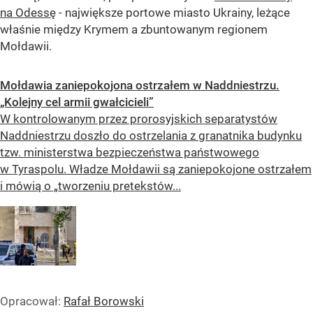
na Odessę
- największe portowe miasto Ukrainy, leżące
właśnie między Krymem a zbuntowanym regionem
Mołdawii.
Mołdawia zaniepokojona ostrzałem w Naddniestrzu.
„Kolejny cel armii gwałcicieli”
W kontrolowanym przez prorosyjskich separatystów
Naddniestrzu doszło do ostrzelania z granatnika budynku
tzw. ministerstwa bezpieczeństwa państwowego
w Tyraspolu. Władze Mołdawii są zaniepokojone ostrzałem
i mówią o „tworzeniu pretekstów...
Opracował:
Rafał Borowski