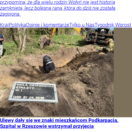
przypomina, że dla wielu rodzin Wołyń nie jest historią
zamkniętą, lecz bolesną raną, która do dziś nie została
zagojona.
Kraj
Polityka
Opinie i komentarze
Tylko u Nas
Tygodnik Wprost
Ulewy dały się we znaki mieszkańcom Podkarpacia.
Szpital w Rzeszowie wstrzymał przyjęcia