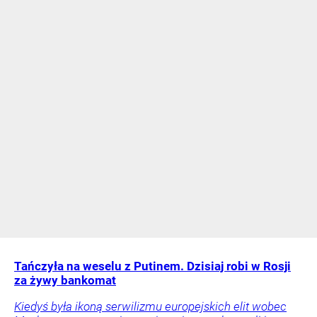
Tańczyła na weselu z Putinem. Dzisiaj robi w Rosji
za żywy bankomat
Kiedyś była ikoną serwilizmu europejskich elit wobec