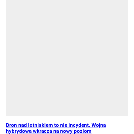
Dron nad lotniskiem to nie incydent. Wojna
hybrydowa wkracza na nowy poziom