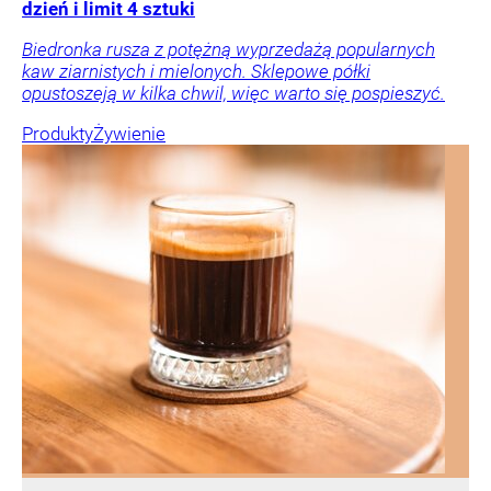
dzień i limit 4 sztuki
Biedronka rusza z potężną wyprzedażą popularnych
kaw ziarnistych i mielonych. Sklepowe półki
opustoszeją w kilka chwil, więc warto się pospieszyć.
Produkty
Żywienie