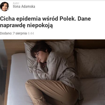
Autor:
Ilona Adamska
Cicha epidemia wśród Polek. Dane
naprawdę niepokoją
Dodano:
7
sierpnia
6:44