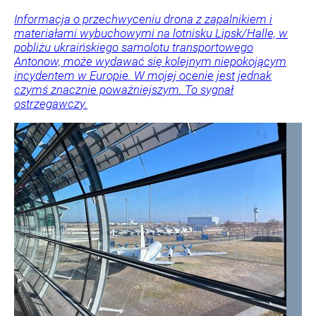
Informacja o przechwyceniu drona z zapalnikiem i
materiałami wybuchowymi na lotnisku Lipsk/Halle, w
pobliżu ukraińskiego samolotu transportowego
Antonow, może wydawać się kolejnym niepokojącym
incydentem w Europie. W mojej ocenie jest jednak
czymś znacznie poważniejszym. To sygnał
ostrzegawczy.