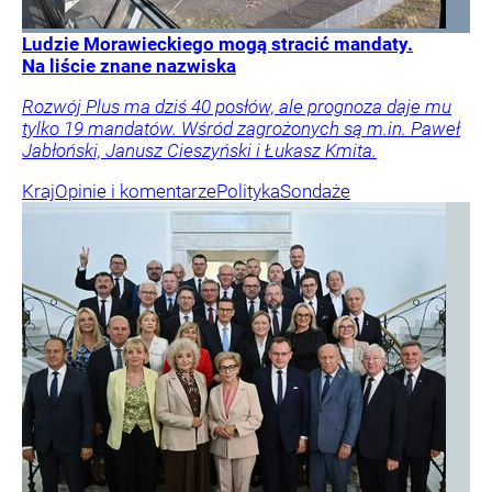
Ludzie Morawieckiego mogą stracić mandaty.
Na liście znane nazwiska
Rozwój Plus ma dziś 40 posłów, ale prognoza daje mu
tylko 19 mandatów. Wśród zagrożonych są m.in. Paweł
Jabłoński, Janusz Cieszyński i Łukasz Kmita.
Kraj
Opinie i komentarze
Polityka
Sondaże