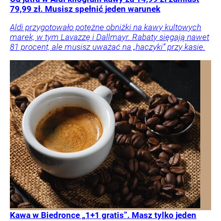
79,99 zł. Musisz spełnić jeden warunek
Aldi przygotowało potężne obniżki na kawy kultowych
marek, w tym Lavazzę i Dallmayr. Rabaty sięgają nawet
81 procent, ale musisz uważać na „haczyki” przy kasie.
Kawa w Biedronce „1+1 gratis”. Masz tylko jeden