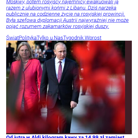
Moskwy, potem rosyjscy najemnicy ewakuowali ją
razem z ulubionymi końmi z Libanu. Dziś narzeka
publicznie na codzienne życie na rosyjskiej prowincji.
Była szefowa dyplomacji Austrii najwyraźniej nie może
pojąć rozumem zakamarków rosyjskiej duszy.
Świat
Polityka
Tylko u Nas
Tygodnik Wprost
Od jutra w Aldi kilogram kawy za 14,99 zł zamiast