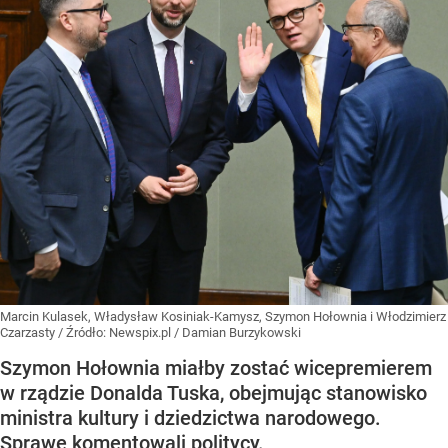
Marcin Kulasek, Władysław Kosiniak-Kamysz, Szymon Hołownia i Włodzimierz
Czarzasty
/ Źródło:
Newspix.pl
/
Damian Burzykowski
Szymon Hołownia miałby zostać wicepremierem
w rządzie Donalda Tuska, obejmując stanowisko
ministra kultury i dziedzictwa narodowego.
Sprawę komentowali politycy.