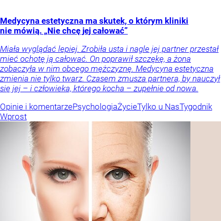
Medycyna estetyczna ma skutek, o którym kliniki
nie mówią. „Nie chcę jej całować”
Miała wyglądać lepiej. Zrobiła usta i nagle jej partner przestał
mieć ochotę ją całować. On poprawił szczękę, a żona
zobaczyła w nim obcego mężczyznę. Medycyna estetyczna
zmienia nie tylko twarz. Czasem zmusza partnera, by nauczył
się jej – i człowieka, którego kocha – zupełnie od nowa.
Opinie i komentarze
Psychologia
Życie
Tylko u Nas
Tygodnik
Wprost