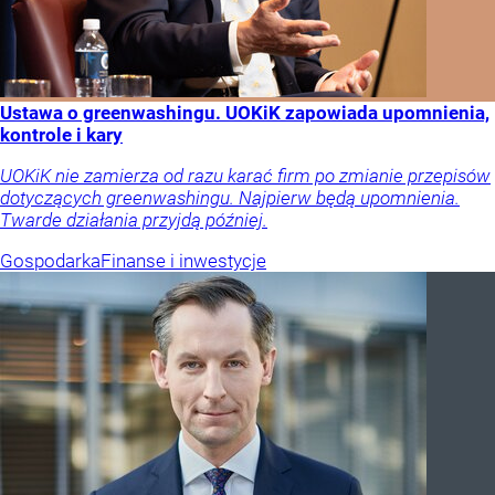
Ustawa o greenwashingu. UOKiK zapowiada upomnienia,
kontrole i kary
UOKiK nie zamierza od razu karać firm po zmianie przepisów
dotyczących greenwashingu. Najpierw będą upomnienia.
Twarde działania przyjdą później.
Gospodarka
Finanse i inwestycje