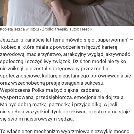
Kobieta leżąca w łóżku
/ Źródło:
freepik/ autor: Freepik
Jeszcze kilkanaście lat temu mówiło się o „superwoman” –
kobiecie, która miała z powodzeniem łączyć karierę
zawodową, macierzyństwo, atrakcyjny wygląd, aktywność
społeczną i szczęśliwy związek. Dziś ten model nie tylko
nie zniknął, ale został spotęgowany przez media
społecznościowe, kulturę nieustannego porównywania się
oraz wszechobecną presję osiągania sukcesu.
Współczesna Polka ma być piękna, zadbana,
wysportowana, przedsiębiorcza, emocjonalnie dojrzała.
Ma być dobrą matką, partnerką i przyjaciółką. A jeśli
nie spełnia wszystkich tych oczekiwań, często sama staje
się swoim najsurowszym sędzią.
To właśnie ten mechanizm wybrzmiewa niezwykle mocno