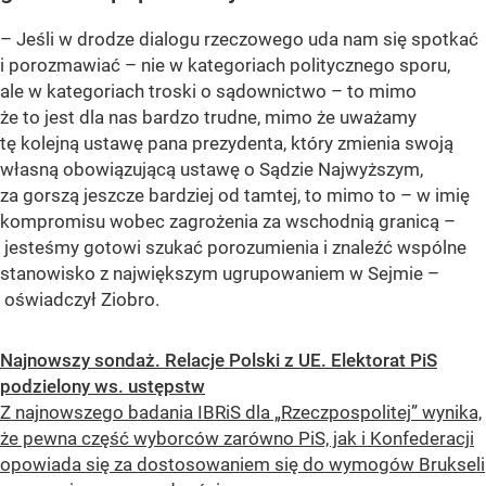
– Jeśli w drodze dialogu rzeczowego uda nam się spotkać
i porozmawiać – nie w kategoriach politycznego sporu,
ale w kategoriach troski o sądownictwo – to mimo
że to jest dla nas bardzo trudne, mimo że uważamy
tę kolejną ustawę pana prezydenta, który zmienia swoją
własną obowiązującą ustawę o Sądzie Najwyższym,
za gorszą jeszcze bardziej od tamtej, to mimo to – w imię
kompromisu wobec zagrożenia za wschodnią granicą –
jesteśmy gotowi szukać porozumienia i znaleźć wspólne
stanowisko z największym ugrupowaniem w Sejmie –
oświadczył Ziobro.
Najnowszy sondaż. Relacje Polski z UE. Elektorat PiS
podzielony ws. ustępstw
Z najnowszego badania IBRiS dla „Rzeczpospolitej” wynika,
że pewna część wyborców zarówno PiS, jak i Konfederacji
opowiada się za dostosowaniem się do wymogów Brukseli