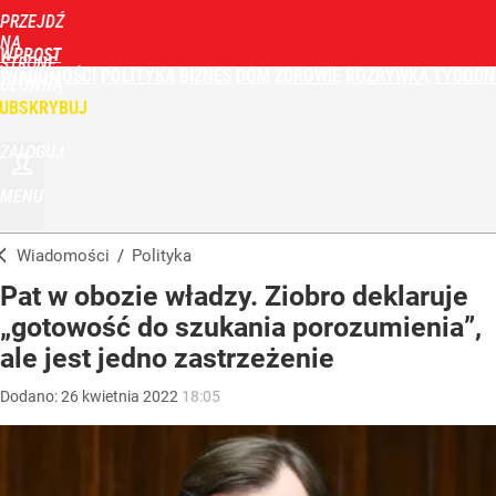
PRZEJDŹ
NA
WPROST
STRONĘ
WIADOMOŚCI
POLITYKA
BIZNES
DOM
ZDROWIE
ROZRYWKA
TYGODN
GŁÓWNĄ
UBSKRYBUJ
ZALOGUJ
MENU
Wiadomości
/
Polityka
Pat w obozie władzy. Ziobro deklaruje
„gotowość do szukania porozumienia”,
ale jest jedno zastrzeżenie
Dodano:
26
kwietnia
2022
18:05