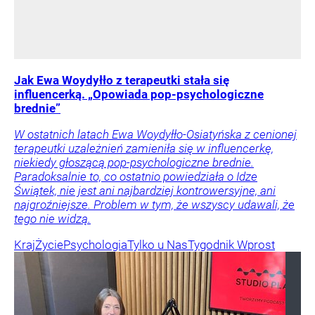
Jak Ewa Woydyłło z terapeutki stała się
influencerką. „Opowiada pop-psychologiczne
brednie”
W ostatnich latach Ewa Woydyłło-Osiatyńska z cenionej
terapeutki uzależnień zamieniła się w influencerkę,
niekiedy głoszącą pop-psychologiczne brednie.
Paradoksalnie to, co ostatnio powiedziała o Idze
Świątek, nie jest ani najbardziej kontrowersyjne, ani
najgroźniejsze. Problem w tym, że wszyscy udawali, że
tego nie widzą.
Kraj
Życie
Psychologia
Tylko u Nas
Tygodnik Wprost