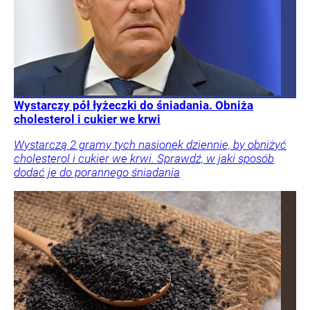
Wystarczy pół łyżeczki do śniadania. Obniża
cholesterol i cukier we krwi
Wystarczą 2 gramy tych nasionek dziennie, by obniżyć
cholesterol i cukier we krwi. Sprawdź, w jaki sposób
dodać je do porannego śniadania