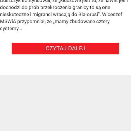
Duszczyk kontynuował, że „kluczowe jest to, że nawet jeśli
dochodzi do prób przekroczenia granicy to są one
nieskuteczne i migranci wracają do Białorusi”. Wiceszef
MSWiA przypomniał, że „mamy zbudowane cztery
systemy...
CZYTAJ DALEJ