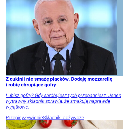
Z cukinii nie smażę placków. Dodaję mozzarellę
i robię chrupiące gofry
Lubisz gofry? Gdy spróbujesz tych przepadniesz. Jeden
wytrawny składnik sprawia, że smakują naprawdę
wyjątkowo.
Przepisy
Żywienie
Składniki odżywcze