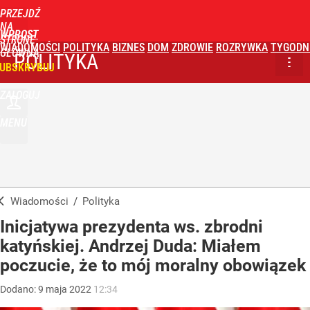
PRZEJDŹ
NA
WPROST
STRONĘ
WIADOMOŚCI
POLITYKA
BIZNES
DOM
ZDROWIE
ROZRYWKA
TYGODN
GŁÓWNĄ
POLITYKA
UBSKRYBUJ
ZALOGUJ
MENU
Wiadomości
/
Polityka
Inicjatywa prezydenta ws. zbrodni
katyńskiej. Andrzej Duda: Miałem
poczucie, że to mój moralny obowiązek
Dodano:
9
maja
2022
12:34