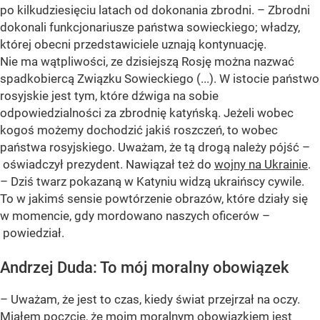
po kilkudziesięciu latach od dokonania zbrodni. – Zbrodni
dokonali funkcjonariusze państwa sowieckiego; władzy,
której obecni przedstawiciele uznają kontynuację.
Nie ma wątpliwości, ze dzisiejszą Rosję można nazwać
spadkobiercą Związku Sowieckiego (...). W istocie państwo
rosyjskie jest tym, które dźwiga na sobie
odpowiedzialności za zbrodnię katyńską. Jeżeli wobec
kogoś możemy dochodzić jakiś roszczeń, to wobec
państwa rosyjskiego. Uważam, że tą drogą należy pójść –
oświadczył prezydent. Nawiązał też do
wojny na Ukrainie
.
– Dziś twarz pokazaną w Katyniu widzą ukraińscy cywile.
To w jakimś sensie powtórzenie obrazów, które działy się
w momencie, gdy mordowano naszych oficerów –
powiedział.
Andrzej Duda: To mój moralny obowiązek
– Uważam, że jest to czas, kiedy świat przejrzał na oczy.
Miałem poczcie, że moim moralnym obowiązkiem jest