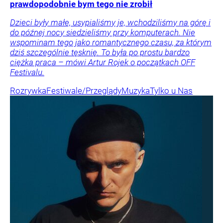
prawdopodobnie bym tego nie zrobił
Dzieci były małe, usypialiśmy je, wchodziliśmy na górę i
do późnej nocy siedzieliśmy przy komputerach. Nie
wspominam tego jako romantycznego czasu, za którym
dziś szczególnie tęsknię. To była po prostu bardzo
ciężka praca – mówi Artur Rojek o początkach OFF
Festivalu.
Rozrywka
Festiwale/Przeglądy
Muzyka
Tylko u Nas