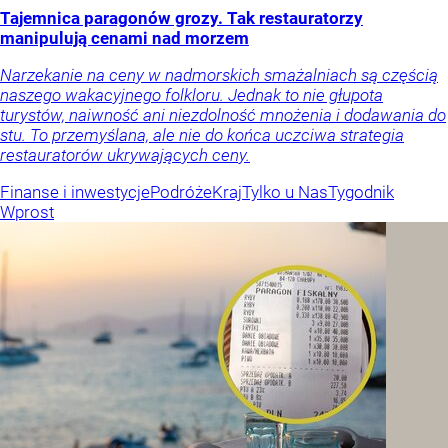
Tajemnica paragonów grozy. Tak restauratorzy
manipulują cenami nad morzem
Narzekanie na ceny w nadmorskich smażalniach są częścią
naszego wakacyjnego folkloru. Jednak to nie głupota
turystów, naiwność ani niezdolność mnożenia i dodawania do
stu. To przemyślana, ale nie do końca uczciwa strategia
restauratorów ukrywających ceny.
Finanse i inwestycje
Podróże
Kraj
Tylko u Nas
Tygodnik
Wprost