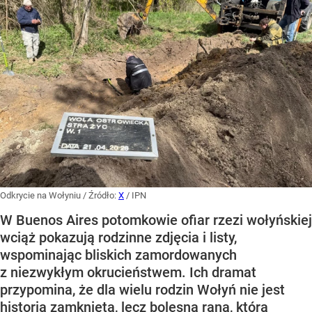
Odkrycie na Wołyniu
/ Źródło:
X
/
IPN
W Buenos Aires potomkowie ofiar rzezi wołyńskiej
wciąż pokazują rodzinne zdjęcia i listy,
wspominając bliskich zamordowanych
z niezwykłym okrucieństwem. Ich dramat
przypomina, że dla wielu rodzin Wołyń nie jest
historią zamkniętą, lecz bolesną raną, która