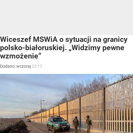
Wiceszef MSWiA o sytuacji na granicy
polsko-białoruskiej. „Widzimy pewne
wzmożenie”
Dodano:
wczoraj
22:17