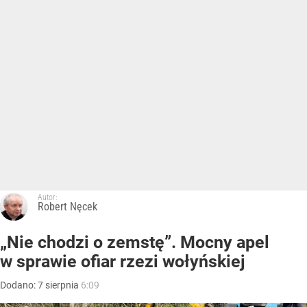
Autor:
Robert Nęcek
„Nie chodzi o zemstę”. Mocny apel
w sprawie ofiar rzezi wołyńskiej
Dodano:
7
sierpnia
6:09