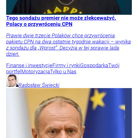
Tego sondażu premier nie może zlekceważyć.
Polacy o przywróceniu CPN
Prawie dwie trzecie Polaków chce przywrócenia
pakietu CPN na dwa ostatnie tygodnie wakacji – wynika
z sondażu dla „Wprost”. Decyzja w tej sprawie lada
dzień.
Finanse i inwestycje
Firmy i rynki
Gospodarka
Twój
portfel
Motoryzacja
Tylko u Nas
Radosław
Święcki