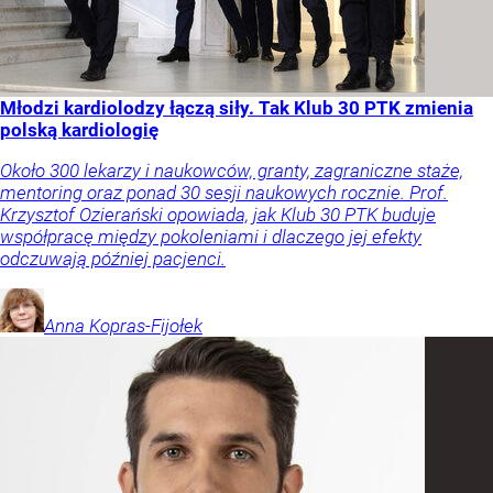
Młodzi kardiolodzy łączą siły. Tak Klub 30 PTK zmienia
polską kardiologię
Około 300 lekarzy i naukowców, granty, zagraniczne staże,
mentoring oraz ponad 30 sesji naukowych rocznie. Prof.
Krzysztof Ozierański opowiada, jak Klub 30 PTK buduje
współpracę między pokoleniami i dlaczego jej efekty
odczuwają później pacjenci.
Anna
Kopras-Fijołek