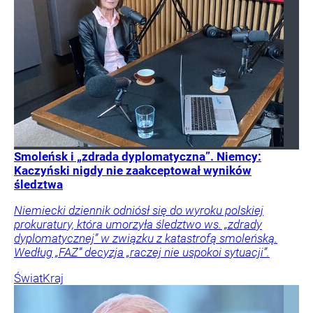
Smoleńsk i „zdrada dyplomatyczna”. Niemcy:
Kaczyński nigdy nie zaakceptował wyników
śledztwa
Niemiecki dziennik odniósł się do wyroku polskiej
prokuratury, która umorzyła śledztwo ws. „zdrady
dyplomatycznej” w związku z katastrofą smoleńską.
Według „FAZ” decyzja „raczej nie uspokoi sytuacji”.
Świat
Kraj