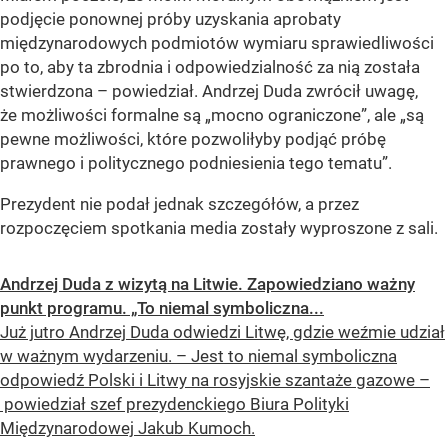
podjęcie ponownej próby uzyskania aprobaty
międzynarodowych podmiotów wymiaru sprawiedliwości
po to, aby ta zbrodnia i odpowiedzialność za nią została
stwierdzona – powiedział. Andrzej Duda zwrócił uwagę,
że możliwości formalne są „mocno ograniczone”, ale „są
pewne możliwości, które pozwoliłyby podjąć próbę
prawnego i politycznego podniesienia tego tematu”.
Prezydent nie podał jednak szczegółów, a przez
rozpoczęciem spotkania media zostały wyproszone z sali.
Andrzej Duda z wizytą na Litwie. Zapowiedziano ważny
punkt programu. „To niemal symboliczna...
Już jutro Andrzej Duda odwiedzi Litwę, gdzie weźmie udział
w ważnym wydarzeniu. – Jest to niemal symboliczna
odpowiedź Polski i Litwy na rosyjskie szantaże gazowe –
powiedział szef prezydenckiego Biura Polityki
Międzynarodowej Jakub Kumoch.