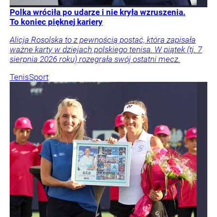
Polka wróciła po udarze i nie kryła wzruszenia.
To koniec pięknej kariery
Alicja Rosolska to z pewnością postać, która zapisała
ważne karty w dziejach polskiego tenisa. W piątek (tj. 7
sierpnia 2026 roku) rozegrała swój ostatni mecz.
Tenis
Sport