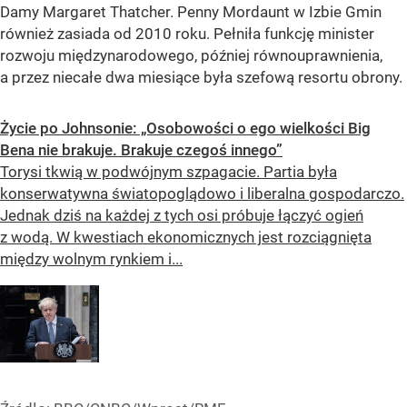
Damy Margaret Thatcher. Penny Mordaunt w Izbie Gmin
również zasiada od 2010 roku. Pełniła funkcję minister
rozwoju międzynarodowego, później równouprawnienia,
a przez niecałe dwa miesiące była szefową resortu obrony.
Życie po Johnsonie: „Osobowości o ego wielkości Big
Bena nie brakuje. Brakuje czegoś innego”
Torysi tkwią w podwójnym szpagacie. Partia była
konserwatywna światopoglądowo i liberalna gospodarczo.
Jednak dziś na każdej z tych osi próbuje łączyć ogień
z wodą. W kwestiach ekonomicznych jest rozciągnięta
między wolnym rynkiem i...