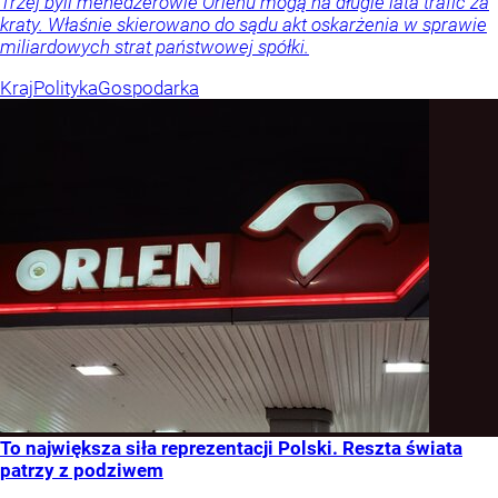
Trzej byli menedżerowie Orlenu mogą na długie lata trafić za
kraty. Właśnie skierowano do sądu akt oskarżenia w sprawie
miliardowych strat państwowej spółki.
Kraj
Polityka
Gospodarka
To największa siła reprezentacji Polski. Reszta świata
patrzy z podziwem