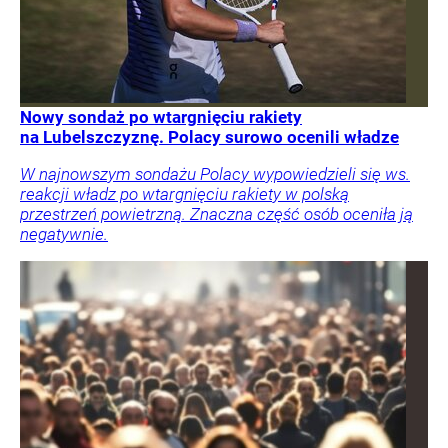
Nowy sondaż po wtargnięciu rakiety
na Lubelszczyznę. Polacy surowo ocenili władze
W najnowszym sondażu Polacy wypowiedzieli się ws.
reakcji władz po wtargnięciu rakiety w polską
przestrzeń powietrzną. Znaczna część osób oceniła ją
negatywnie.