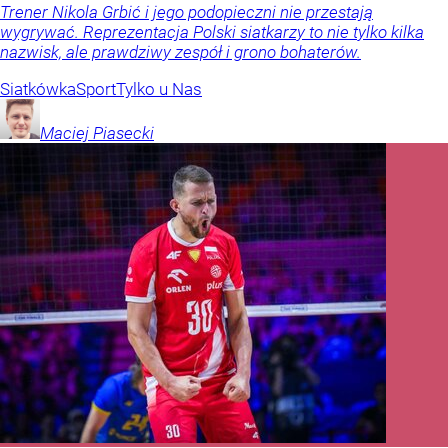
Trener Nikola Grbić i jego podopieczni nie przestają
wygrywać. Reprezentacja Polski siatkarzy to nie tylko kilka
nazwisk, ale prawdziwy zespół i grono bohaterów.
Siatkówka
Sport
Tylko u Nas
Maciej
Piasecki