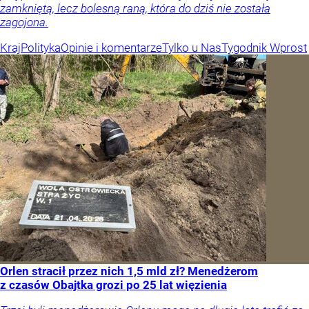
zamkniętą, lecz bolesną raną, która do dziś nie została
zagojona.
Kraj
Polityka
Opinie i komentarze
Tylko u Nas
Tygodnik Wprost
Orlen stracił przez nich 1,5 mld zł? Menedżerom
z czasów Obajtka grozi po 25 lat więzienia