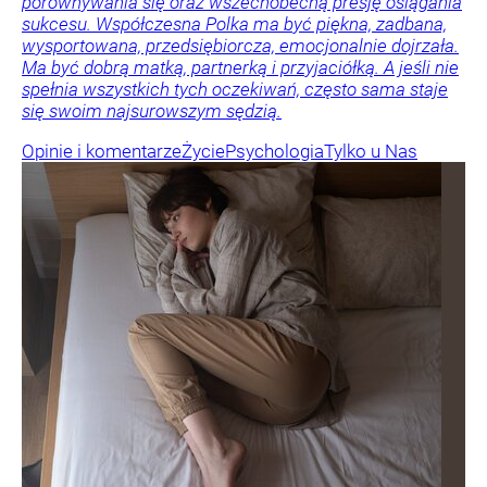
porównywania się oraz wszechobecną presję osiągania
sukcesu. Współczesna Polka ma być piękna, zadbana,
wysportowana, przedsiębiorcza, emocjonalnie dojrzała.
Ma być dobrą matką, partnerką i przyjaciółką. A jeśli nie
spełnia wszystkich tych oczekiwań, często sama staje
się swoim najsurowszym sędzią.
Opinie i komentarze
Życie
Psychologia
Tylko u Nas