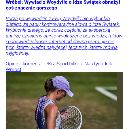
Wróbel: Wywiad z Woydyłło o Idze Świątek obnażył
coś znacznie gorszego
Burza po wywiadzie z Ewą Woydyłło nie wybuchła
dlatego, że padły kontrowersyjne słowa o Idze Świątek.
Wybuchła dlatego, że coraz częściej za ekspercką
analizę uznajemy opinie wygłaszane bez wiedzy, faktów
i odpowiedzialności. Internet od dawna premiuje nie
tych, którzy wiedzą najwięcej, lecz tych, którzy mówią
najgłośniej.
Opinie i komentarze
Kraj
Sport
Tylko u Nas
Tygodnik
Wprost