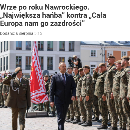
Wrze po roku Nawrockiego.
„Największa hańba” kontra „Cała
Europa nam go zazdrości”
Dodano:
6
sierpnia
5:15