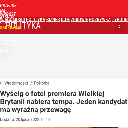
PRZEJDŹ
NA
WPROST
STRONĘ
WIADOMOŚCI
POLITYKA
BIZNES
DOM
ZDROWIE
ROZRYWKA
TYGODN
GŁÓWNĄ
POLITYKA
UBSKRYBUJ
ZALOGUJ
MENU
Wiadomości
/
Polityka
Wyścig o fotel premiera Wielkiej
Brytanii nabiera tempa. Jeden kandydat
ma wyraźną przewagę
Dodano:
20
lipca
2022
14:14