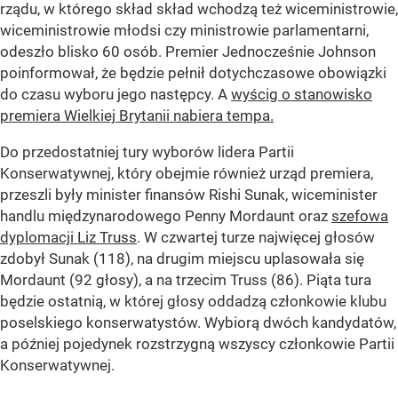
rządu, w którego skład skład wchodzą też wiceministrowie,
wiceministrowie młodsi czy ministrowie parlamentarni,
odeszło blisko 60 osób. Premier Jednocześnie Johnson
poinformował, że będzie pełnił dotychczasowe obowiązki
do czasu wyboru jego następcy. A
wyścig o stanowisko
premiera Wielkiej Brytanii nabiera tempa.
Do przedostatniej tury wyborów lidera Partii
Konserwatywnej, który obejmie również urząd premiera,
przeszli były minister finansów Rishi Sunak, wiceminister
handlu międzynarodowego Penny Mordaunt oraz
szefowa
dyplomacji Liz Truss
. W czwartej turze najwięcej głosów
zdobył Sunak (118), na drugim miejscu uplasowała się
Mordaunt (92 głosy), a na trzecim Truss (86). Piąta tura
będzie ostatnią, w której głosy oddadzą członkowie klubu
poselskiego konserwatystów. Wybiorą dwóch kandydatów,
a później pojedynek rozstrzygną wszyscy członkowie Partii
Konserwatywnej.