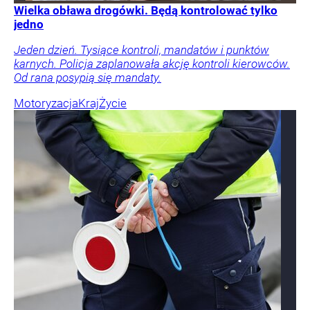
Wielka obława drogówki. Będą kontrolować tylko
jedno
Jeden dzień. Tysiące kontroli, mandatów i punktów
karnych. Policja zaplanowała akcję kontroli kierowców.
Od rana posypią się mandaty.
Motoryzacja
Kraj
Życie