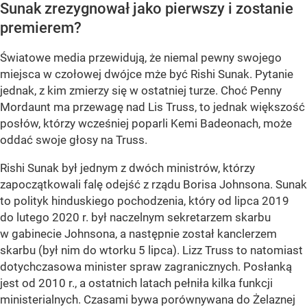
Sunak zrezygnował jako pierwszy i zostanie
premierem?
Światowe media przewidują, że niemal pewny swojego
miejsca w czołowej dwójce mże być Rishi Sunak. Pytanie
jednak, z kim zmierzy się w ostatniej turze. Choć Penny
Mordaunt ma przewagę nad Lis Truss, to jednak większość
posłów, którzy wcześniej poparli Kemi Badeonach, może
oddać swoje głosy na Truss.
Rishi Sunak był jednym z dwóch ministrów, którzy
zapoczątkowali falę odejść z rządu Borisa Johnsona. Sunak
to polityk hinduskiego pochodzenia, który od lipca 2019
do lutego 2020 r. był naczelnym sekretarzem skarbu
w gabinecie Johnsona, a następnie został kanclerzem
skarbu (był nim do wtorku 5 lipca). Lizz Truss to natomiast
dotychczasowa minister spraw zagranicznych. Posłanką
jest od 2010 r., a ostatnich latach pełniła kilka funkcji
ministerialnych. Czasami bywa porównywana do Żelaznej