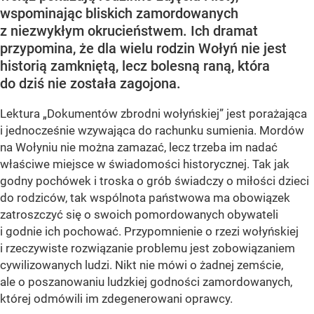
wspominając bliskich zamordowanych
z niezwykłym okrucieństwem. Ich dramat
przypomina, że dla wielu rodzin Wołyń nie jest
historią zamkniętą, lecz bolesną raną, która
do dziś nie została zagojona.
Lektura „Dokumentów zbrodni wołyńskiej” jest porażająca
i jednocześnie wzywająca do rachunku sumienia. Mordów
na Wołyniu nie można zamazać, lecz trzeba im nadać
właściwe miejsce w świadomości historycznej. Tak jak
godny pochówek i troska o grób świadczy o miłości dzieci
do rodziców, tak wspólnota państwowa ma obowiązek
zatroszczyć się o swoich pomordowanych obywateli
i godnie ich pochować. Przypomnienie o rzezi wołyńskiej
i rzeczywiste rozwiązanie problemu jest zobowiązaniem
cywilizowanych ludzi. Nikt nie mówi o żadnej zemście,
ale o poszanowaniu ludzkiej godności zamordowanych,
której odmówili im zdegenerowani oprawcy.