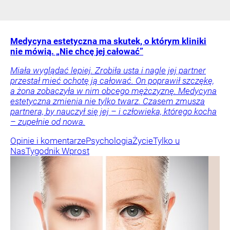
Medycyna estetyczna ma skutek, o którym kliniki
nie mówią. „Nie chcę jej całować”
Miała wyglądać lepiej. Zrobiła usta i nagle jej partner
przestał mieć ochotę ją całować. On poprawił szczękę,
a żona zobaczyła w nim obcego mężczyznę. Medycyna
estetyczna zmienia nie tylko twarz. Czasem zmusza
partnera, by nauczył się jej – i człowieka, którego kocha
– zupełnie od nowa.
Opinie i komentarze
Psychologia
Życie
Tylko u
Nas
Tygodnik Wprost