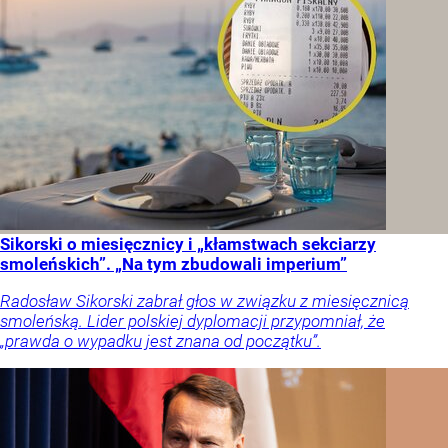
Sikorski o miesięcznicy i „kłamstwach sekciarzy
smoleńskich”. „Na tym zbudowali imperium”
Radosław Sikorski zabrał głos w związku z miesięcznicą
smoleńską. Lider polskiej dyplomacji przypomniał, że
„prawda o wypadku jest znana od początku”.