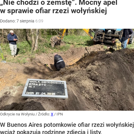
„Nie chodzi o zemstę”. Mocny apel
w sprawie ofiar rzezi wołyńskiej
Dodano:
7
sierpnia
6:09
Odkrycie na Wołyniu
/ Źródło:
X
/
IPN
W Buenos Aires potomkowie ofiar rzezi wołyńskiej
wciąż pokazują rodzinne zdjęcia i listy,