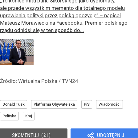
„To koniec mitu pana Sikorskiego jako dyplomaty,
ale przede wszystkim memento dla totalnego modelu
uprawiania polityki przez polską opozycję” – napisał
Mateusz Morawiecki na Facebooku. Premier polskiego
rządu odniósł się w ten sposób do...
Źródło:
Wirtualna Polska
/
TVN24
Donald Tusk
Platforma Obywatelska
PiS
Wiadomości
Polityka
Kraj
SKOMENTUJ
UDOSTĘPNIJ
21