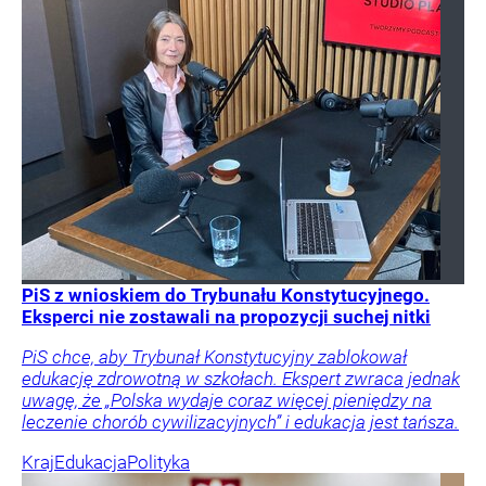
PiS z wnioskiem do Trybunału Konstytucyjnego.
Eksperci nie zostawali na propozycji suchej nitki
PiS chce, aby Trybunał Konstytucyjny zablokował
edukację zdrowotną w szkołach. Ekspert zwraca jednak
uwagę, że „Polska wydaje coraz więcej pieniędzy na
leczenie chorób cywilizacyjnych” i edukacja jest tańsza.
Kraj
Edukacja
Polityka