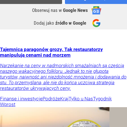
Obserwuj nas
w
Google News
Dodaj jako
źródło w Google
Tajemnica paragonów grozy. Tak restauratorzy
manipulują cenami nad morzem
Narzekanie na ceny w nadmorskich smażalniach są częścią
naszego wakacyjnego folkloru. Jednak to nie głupota
turystów, naiwność ani niezdolność mnożenia i dodawania do
stu. To przemyślana, ale nie do końca uczciwa strategia
restauratorów ukrywających ceny.
Finanse i inwestycje
Podróże
Kraj
Tylko u Nas
Tygodnik
Wprost