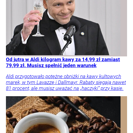
Od jutra w Aldi kilogram kawy za 14,99 zł zamiast
79,99 zł. Musisz spełnić jeden warunek
Aldi przygotowało potężne obniżki na kawy kultowych
marek, w tym Lavazzę i Dallmayr. Rabaty sięgają nawet
81 procent, ale musisz uważać na „haczyki” przy kasie.