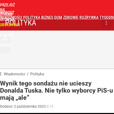
PRZEJDŹ
NA
WPROST
STRONĘ
WIADOMOŚCI
POLITYKA
BIZNES
DOM
ZDROWIE
ROZRYWKA
TYGODN
GŁÓWNĄ
POLITYKA
UBSKRYBUJ
ZALOGUJ
MENU
Wiadomości
/
Polityka
Wynik tego sondażu nie ucieszy
Donalda Tuska. Nie tylko wyborcy PiS-u
mają „ale”
Dodano:
2
października
2022
8:15