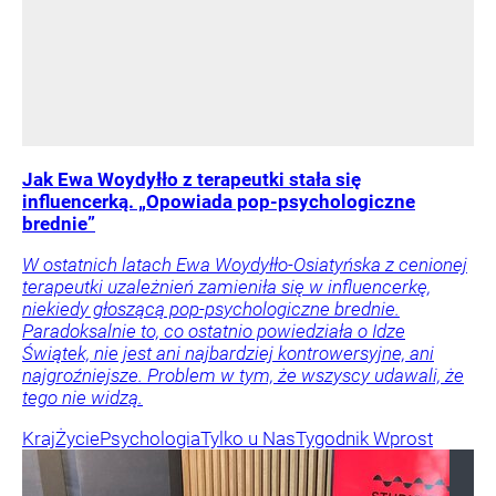
Jak Ewa Woydyłło z terapeutki stała się
influencerką. „Opowiada pop-psychologiczne
brednie”
W ostatnich latach Ewa Woydyłło-Osiatyńska z cenionej
terapeutki uzależnień zamieniła się w influencerkę,
niekiedy głoszącą pop-psychologiczne brednie.
Paradoksalnie to, co ostatnio powiedziała o Idze
Świątek, nie jest ani najbardziej kontrowersyjne, ani
najgroźniejsze. Problem w tym, że wszyscy udawali, że
tego nie widzą.
Kraj
Życie
Psychologia
Tylko u Nas
Tygodnik Wprost