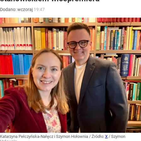
Dodano:
wczoraj
19:47
Katarzyna Pełczyńska-Nałęcz i Szymon Hołownia
/ Źródło:
X
/
Szymon