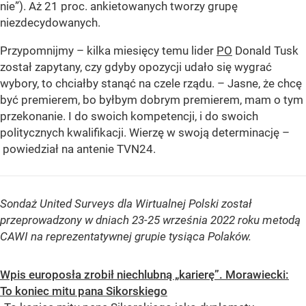
nie”). Aż 21 proc. ankietowanych tworzy grupę
niezdecydowanych.
Przypomnijmy – kilka miesięcy temu lider
PO
Donald Tusk
został zapytany, czy gdyby opozycji udało się wygrać
wybory, to chciałby stanąć na czele rządu. – Jasne, że chcę
być premierem, bo byłbym dobrym premierem, mam o tym
przekonanie. I do swoich kompetencji, i do swoich
politycznych kwalifikacji. Wierzę w swoją determinację –
powiedział na antenie TVN24.
Sondaż United Surveys dla Wirtualnej Polski został
przeprowadzony w dniach 23-25 września 2022 roku metodą
CAWI na reprezentatywnej grupie tysiąca Polaków.
Wpis europosła zrobił niechlubną „karierę”. Morawiecki:
To koniec mitu pana Sikorskiego