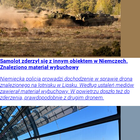
Samolot zderzył się z innym obiektem w Niemczech.
Znaleziono materiał wybuchowy
Niemiecka policja prowadzi dochodzenie w sprawie drona
znalezionego na lotnisku w Lipsku. Według ustaleń mediów
zawierał materiał wybuchowy. W powietrzu doszło też do
zderzenia, prawdopodobnie z drugim dronem.