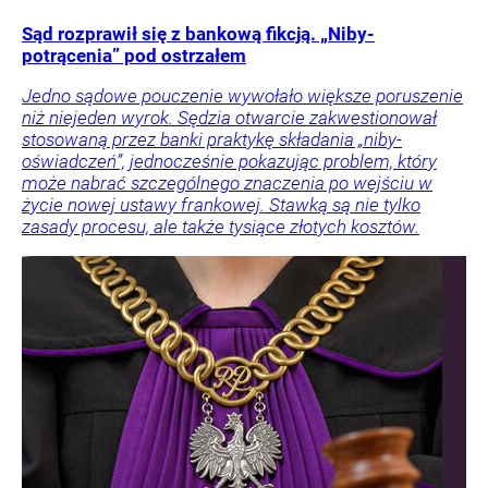
Sąd rozprawił się z bankową fikcją. „Niby-
potrącenia” pod ostrzałem
Jedno sądowe pouczenie wywołało większe poruszenie
niż niejeden wyrok. Sędzia otwarcie zakwestionował
stosowaną przez banki praktykę składania „niby-
oświadczeń”, jednocześnie pokazując problem, który
może nabrać szczególnego znaczenia po wejściu w
życie nowej ustawy frankowej. Stawką są nie tylko
zasady procesu, ale także tysiące złotych kosztów.