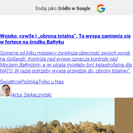
Dodaj jako
źródło w Google
Wojsko, cywile i „obrona totalna”. Ta wyspa zamienia się
w fortecę na środku Bałtyku
Szwecja od kilku miesięcy zwiększa obecność swoich wojsk
na Gotlandii. Kontrola nad wyspą oznacza kontrolę nad
Morzem Bałtyckim, a jej utrata mogłaby być katastrofalna dla
NATO. W razie potrzeby wyspa przejdzie do „obrony totalnej”.
Świat
Kraj
Polityka
Tylko u Nas
Artur
Siekaczyński