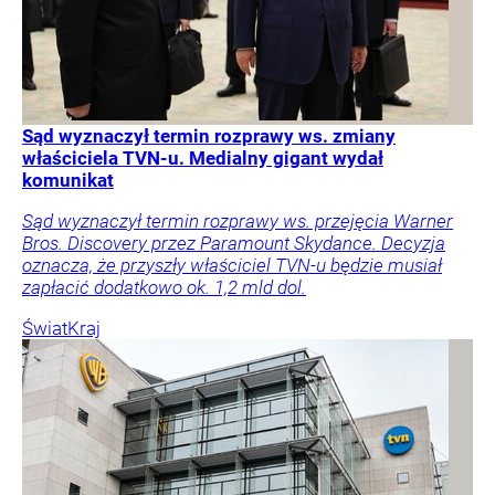
Sąd wyznaczył termin rozprawy ws. zmiany
właściciela TVN-u. Medialny gigant wydał
komunikat
Sąd wyznaczył termin rozprawy ws. przejęcia Warner
Bros. Discovery przez Paramount Skydance. Decyzja
oznacza, że przyszły właściciel TVN-u będzie musiał
zapłacić dodatkowo ok. 1,2 mld dol.
Świat
Kraj