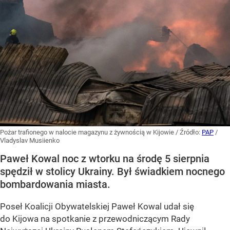
Pożar trafionego w nalocie magazynu z żywnością w Kijowie
/ Źródło:
PAP
/
Vladyslav Musiienko
Paweł Kowal noc z wtorku na środę 5 sierpnia
spędził w stolicy Ukrainy. Był świadkiem nocnego
bombardowania miasta.
Poseł Koalicji Obywatelskiej Paweł Kowal udał się
do Kijowa na spotkanie z przewodniczącym Rady