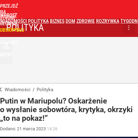
PRZEJDŹ
NA
WPROST
STRONĘ
WIADOMOŚCI
POLITYKA
BIZNES
DOM
ZDROWIE
ROZRYWKA
TYGODN
GŁÓWNĄ
POLITYKA
UBSKRYBUJ
ZALOGUJ
MENU
Wiadomości
/
Polityka
Putin w Mariupolu? Oskarżenie
o wysłanie sobowtóra, krytyka, okrzyki
„to na pokaz!”
Dodano:
21
marca
2023
14:26