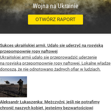
Wojna na Ukrainie
OTWÓRZ RAPORT
Sukces ukraińskiej armii. Udało się uderzyć na rosyjską
przepompownię ropy naftowej
Ukraińskiej armii udało się przeprowadzić uderzenie
na rosyjską przepompownię ropy naftowej. Lokalne władze
donoszą, że nie odnotowano żadnych ofiar w ludziach.
Aleksandr Łukaszenka: Mężczyźni, jeśli nie potrafimy
chronić naszych kobiet, jesteśmy bezwartościowi