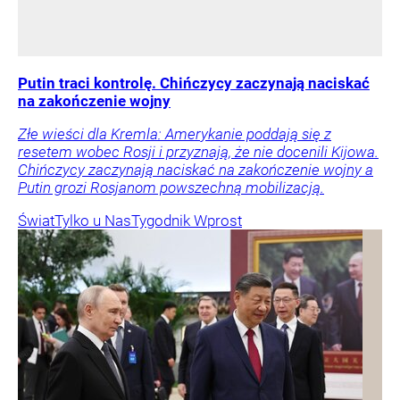
Putin traci kontrolę. Chińczycy zaczynają naciskać
na zakończenie wojny
Złe wieści dla Kremla: Amerykanie poddają się z
resetem wobec Rosji i przyznają, że nie docenili Kijowa.
Chińczycy zaczynają naciskać na zakończenie wojny a
Putin grozi Rosjanom powszechną mobilizacją.
Świat
Tylko u Nas
Tygodnik Wprost