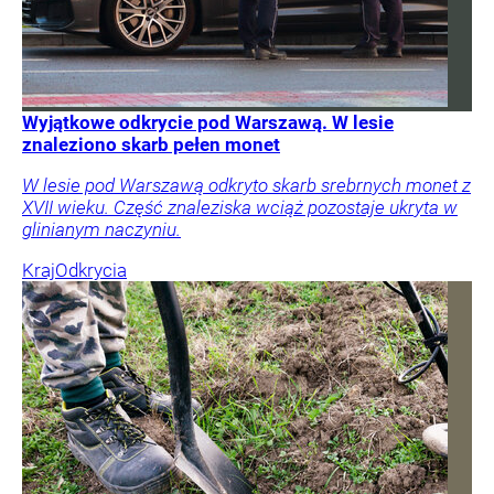
Wyjątkowe odkrycie pod Warszawą. W lesie
znaleziono skarb pełen monet
W lesie pod Warszawą odkryto skarb srebrnych monet z
XVII wieku. Część znaleziska wciąż pozostaje ukryta w
glinianym naczyniu.
Kraj
Odkrycia