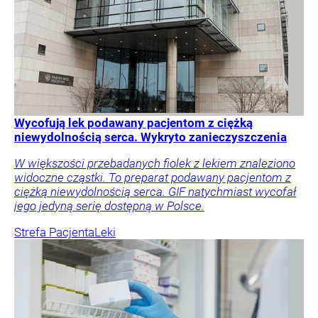
Wycofują lek podawany pacjentom z ciężką
niewydolnością serca. Wykryto zanieczyszczenia
W większości przebadanych fiolek z lekiem znaleziono
widoczne cząstki. To preparat podawany pacjentom z
ciężką niewydolnością serca. GIF natychmiast wycofał
jego jedyną serię dostępną w Polsce.
Strefa Pacjenta
Leki