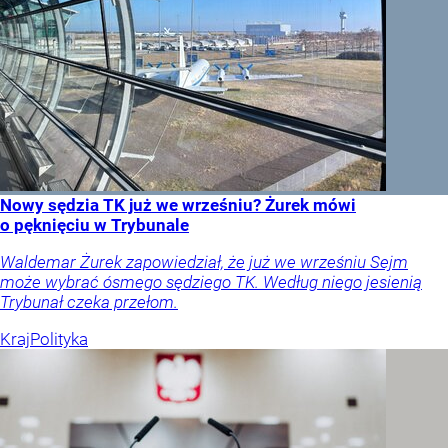
Nowy sędzia TK już we wrześniu? Żurek mówi
o pęknięciu w Trybunale
Waldemar Żurek zapowiedział, że już we wrześniu Sejm
może wybrać ósmego sędziego TK. Według niego jesienią
Trybunał czeka przełom.
Kraj
Polityka