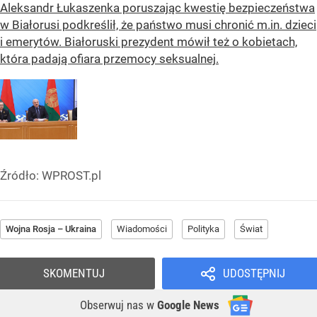
Aleksandr Łukaszenka poruszając kwestię bezpieczeństwa
w Białorusi podkreślił, że państwo musi chronić m.in. dzieci
i emerytów. Białoruski prezydent mówił też o kobietach,
która padają ofiara przemocy seksualnej.
Źródło:
WPROST.pl
Wojna Rosja – Ukraina
Wiadomości
Polityka
Świat
SKOMENTUJ
UDOSTĘPNIJ
Obserwuj nas
w
Google News