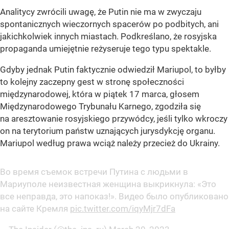
Analitycy zwrócili uwagę, że Putin nie ma w zwyczaju
spontanicznych wieczornych spacerów po podbitych, ani
jakichkolwiek innych miastach. Podkreślano, że rosyjska
propaganda umiejętnie reżyseruje tego typu spektakle.
Gdyby jednak Putin faktycznie odwiedził Mariupol, to byłby
to kolejny zaczepny gest w stronę społeczności
międzynarodowej, która w piątek 17 marca, głosem
Międzynarodowego Trybunału Karnego, zgodziła się
na aresztowanie rosyjskiego przywódcy, jeśli tylko wkroczy
on na terytorium państw uznających jurysdykcję organu.
Mariupol według prawa wciąż należy przecież do Ukrainy.
Во время съемок встречи Путина с людьми в
Мариуполе неизвестная женщина выкрикнула: «Это
все неправда, это напоказ!». Видео было опубликовано
на сайте Кремля
pic.twitter.com/iqyMjr7dFa