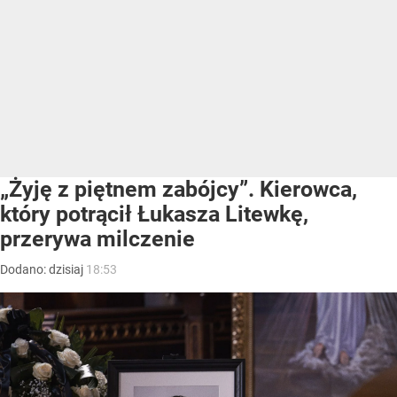
„Żyję z piętnem zabójcy”. Kierowca,
który potrącił Łukasza Litewkę,
przerywa milczenie
Dodano:
dzisiaj
18:53