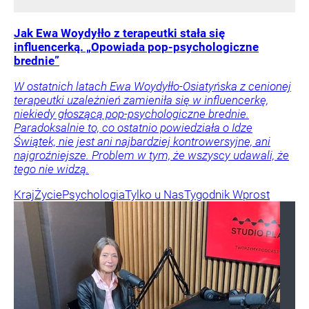
Jak Ewa Woydyłło z terapeutki stała się
influencerką. „Opowiada pop-psychologiczne
brednie”
W ostatnich latach Ewa Woydyłło-Osiatyńska z cenionej
terapeutki uzależnień zamieniła się w influencerkę,
niekiedy głoszącą pop-psychologiczne brednie.
Paradoksalnie to, co ostatnio powiedziała o Idze
Świątek, nie jest ani najbardziej kontrowersyjne, ani
najgroźniejsze. Problem w tym, że wszyscy udawali, że
tego nie widzą.
Kraj
Życie
Psychologia
Tylko u Nas
Tygodnik Wprost