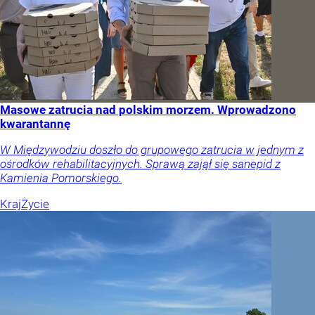
Masowe zatrucia nad polskim morzem. Wprowadzono
kwarantannę
W Międzywodziu doszło do grupowego zatrucia w jednym z
ośrodków rehabilitacyjnych. Sprawą zajął się sanepid z
Kamienia Pomorskiego.
Kraj
Życie