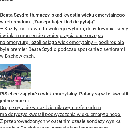
Beata Szydło tłumaczy, skąd kwestia wieku emerytalnego
w referendum. „Zaniepokojeni ludzie pytają”
– Każdy ma prawo do wolnego wyboru, decydowania, kiedy
i w jakim momencie swojego życia chce przejść
na emeryturę, jeżeli osiąga wiek emerytalny – podkreślała
była premier Beata Szydło podczas spotkania z seniorami
w Bachowicach.
PiS chce zapytać o wiek emerytalny. Polacy są w tej kwestii
jednoznaczni
Drugie pytanie w październikowym referendum
ma dotyczyć kwestii podwyższenia wieku emerytalnego.
Z przeprowadzonych w ostatnim czasie sondaży wynika,