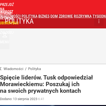
PRZEJDŹ
NA
WPROST
STRONĘ
WIADOMOŚCI
POLITYKA
BIZNES
DOM
ZDROWIE
ROZRYWKA
TYGODN
GŁÓWNĄ
POLITYKA
UBSKRYBUJ
ZALOGUJ
MENU
Wiadomości
/
Polityka
Spięcie liderów. Tusk odpowiedział
Morawieckiemu: Poszukaj ich
na swoich prywatnych kontach
Dodano:
13
sierpnia
2023
6:41