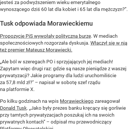
jesteś za podwyższeniem wieku emerytalnego
wynoszącego dziś 60 lat dla kobiet i 65 lat dla mężczyzn?”.
Tusk odpowiada Morawieckiemu
Propozycje PiS wywołały polityczną burzę
. W mediach
społecznościowych rozgorzała dyskusja.
Włączył się w nią
też premier Mateusz Morawiecki.
„Ale ból w szeregach PO i sprzyjających jej mediach!
Zapytam więc drugi raz: gdzie są nasze pieniądze z waszej
prywatyzacji? Jakie programy dla ludzi uruchomiliście
za 57,8 mld zł?" – napisał w sobotę szef rządu
na platformie X.
Po kilku godzinach na wpis
Morawieckiego
zareagował
Donald Tusk
. „Jako były prezes banku kręcący się gorliwie
przy tamtych prywatyzacjach poszukaj ich na swoich
prywatnych kontach” – odpisał mu przewodniczący
Platformy Obywatelskiej
.