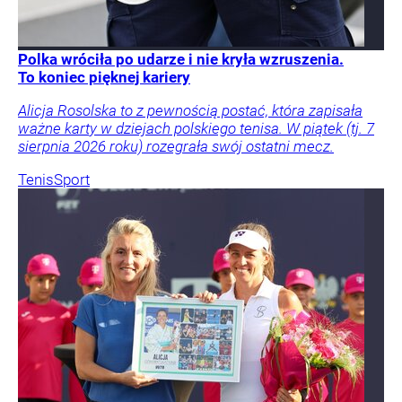
Polka wróciła po udarze i nie kryła wzruszenia.
To koniec pięknej kariery
Alicja Rosolska to z pewnością postać, która zapisała
ważne karty w dziejach polskiego tenisa. W piątek (tj. 7
sierpnia 2026 roku) rozegrała swój ostatni mecz.
Tenis
Sport