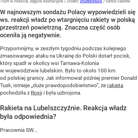
Tłum w mieście, zdjęcie ilustracyjne
/ Źródło:
Shutterstock
/
carlos castilla
W najnowszym sondażu Polacy wypowiedzieli się
ws. reakcji władz po wtargnięciu rakiety w polską
przestrzeń powietrzną. Znaczna część osób
oceniła ją negatywnie.
Przypomnijmy, w zeszłym tygodniu podczas kolejnego
zmasowanego ataku na Ukrainę do Polski dotarł pocisk,
który spadł w okolicy wsi Tarnawa-Kolonia
w województwie lubelskim. Było to około 100 km
od polskiej granicy. Jak informował później premier Donald
Tusk, istnieje
„duże prawdopodobieństwo”
, że
rakieta
pochodziła z
Rosji
i była uzbrojona.
Rakieta na Lubelszczyźnie. Reakcja władz
była odpowiednia?
Pracownia SW...