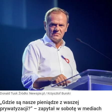
Donald Tusk
Źródło:
Newspix.pl
/
Krzysztof Burski
„Gdzie są nasze pieniądze z waszej
prywatyzacji?” – zapytał w sobotę w mediach