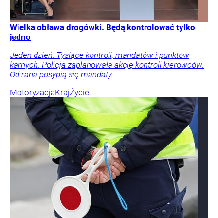
Wielka obława drogówki. Będą kontrolować tylko
jedno
Jeden dzień. Tysiące kontroli, mandatów i punktów
karnych. Policja zaplanowała akcję kontroli kierowców.
Od rana posypią się mandaty.
Motoryzacja
Kraj
Życie