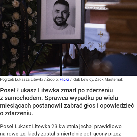
Pogrzeb Łukasza Litewki
/ Źródło:
Flickr
/
Klub Lewicy, Zack Masternak
Poseł Łukasz Litewka zmarł po zderzeniu
z samochodem. Sprawca wypadku po wielu
miesiącach postanowił zabrać głos i opowiedzieć
o zdarzeniu.
Poseł Łukasz Litewka 23 kwietnia jechał prawidłowo
na rowerze, kiedy został śmiertelnie potrącony przez