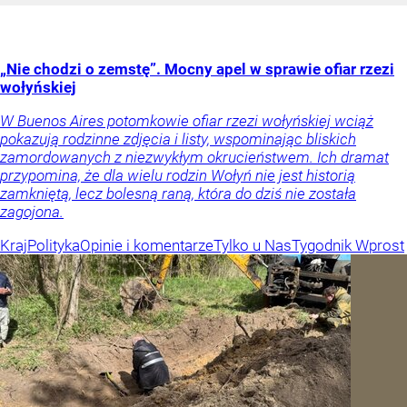
„Nie chodzi o zemstę”. Mocny apel w sprawie ofiar rzezi
wołyńskiej
W Buenos Aires potomkowie ofiar rzezi wołyńskiej wciąż
pokazują rodzinne zdjęcia i listy, wspominając bliskich
zamordowanych z niezwykłym okrucieństwem. Ich dramat
przypomina, że dla wielu rodzin Wołyń nie jest historią
zamkniętą, lecz bolesną raną, która do dziś nie została
zagojona.
Kraj
Polityka
Opinie i komentarze
Tylko u Nas
Tygodnik Wprost