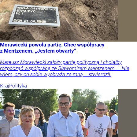
Morawiecki powoła partię. Chce współpracy
z Mentzenem. „Jestem otwarty”
Mateusz Morawiecki założy partię polityczną i chciałby
rozpocząć współpracę ze Sławomirem Mentzenem. – Nie
wiem, czy on sobie wyobraża ze mną – stwierdził.
Kraj
Polityka