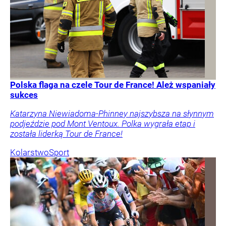
Polska flaga na czele Tour de France! Ależ wspaniały
sukces
Katarzyna Niewiadoma-Phinney najszybsza na słynnym
podjeździe pod Mont Ventoux. Polka wygrała etap i
została liderką Tour de France!
Kolarstwo
Sport