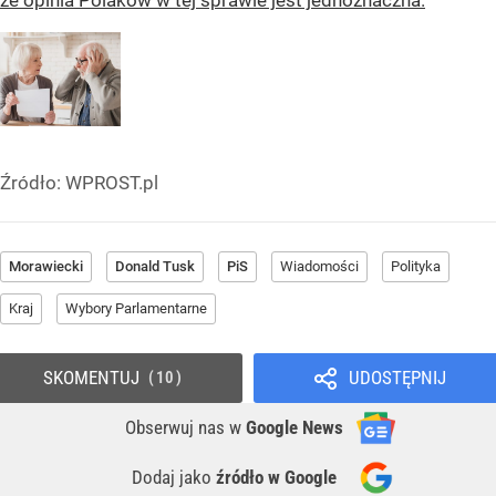
że opinia Polaków w tej sprawie jest jednoznaczna.
Źródło:
WPROST.pl
Morawiecki
Donald Tusk
PiS
Wiadomości
Polityka
Kraj
Wybory Parlamentarne
SKOMENTUJ
UDOSTĘPNIJ
10
Obserwuj nas
w
Google News
Dodaj jako
źródło w Google