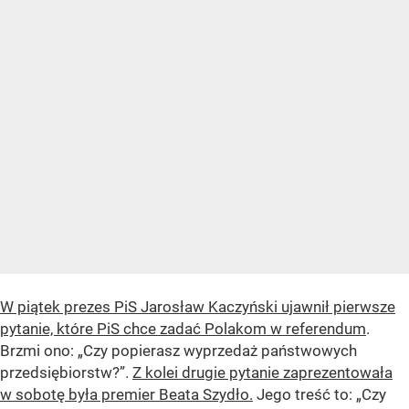
W piątek prezes PiS Jarosław Kaczyński ujawnił pierwsze
pytanie, które PiS chce zadać Polakom w referendum
.
Brzmi ono: „Czy popierasz wyprzedaż państwowych
przedsiębiorstw?”.
Z kolei drugie pytanie zaprezentowała
w sobotę była premier Beata Szydło.
Jego treść to: „Czy