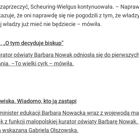
ł zaprzeczyć, Scheuring-Wielgus kontynuowała. – Napr
zuje, że oni naprawdę się nie pogodzili z tym, że władzy 
j władzy już mieć nie będziecie – mówiła.
 „O tym decyduje biskup”
urator oświaty Barbara Nowak odniosła się do pierwszych 
nia. –To wielki cyrk – mówiła.
iska. Wiadomo, kto ją zastąpi
inister edukacji Barbara Nowacka wraz z wojewodą ma
ek z funkcji małopolskiej kurator oświaty Barbarę Nowa
a wskazana Gabriela Olszowska.