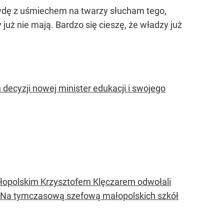
awdę z uśmiechem na twarzy słucham tego,
już nie mają. Bardzo się cieszę, że władzy już
decyzji nowej minister edukacji i swojego
łopolskim Krzysztofem Klęczarem odwołali
k. Na tymczasową szefową małopolskich szkół