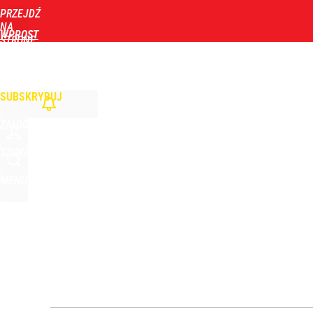
PRZEJDŹ
Udostępnij
2
Skomentuj
NA
WPROST
STRONĘ
GŁÓWNĄ
WIADOMOŚCI
POLITYKA
BIZNES
DOM
ZDROWIE
ROZRYWKA
TYGOD
SUBSKRYBUJ
ZALOGUJ
SZUKAJ
MENU