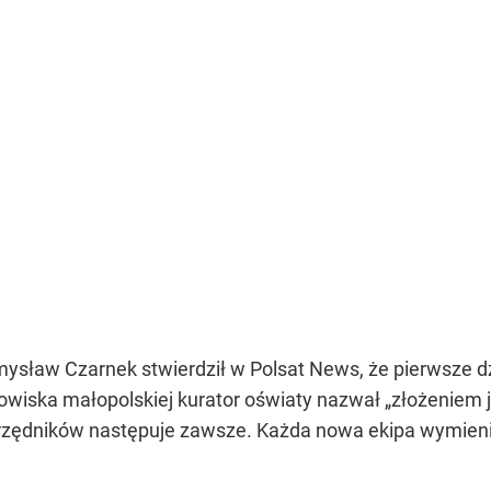
emysław Czarnek stwierdził w Polsat News, że pierwsze d
wiska małopolskiej kurator oświaty nazwał „złożeniem j
ędników następuje zawsze. Każda nowa ekipa wymienia u