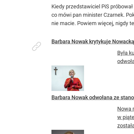
Kiedy przedstawiciel PiS próbowa
co mówi pan minister Czarnek. Poka
nie macie. Powiem więcej, nigdy te
Barbara Nowak krytykuje Nowacką.
Była k
odwoła
Barbara Nowak odwołana ze stanow
Nowa m
w piąt
został