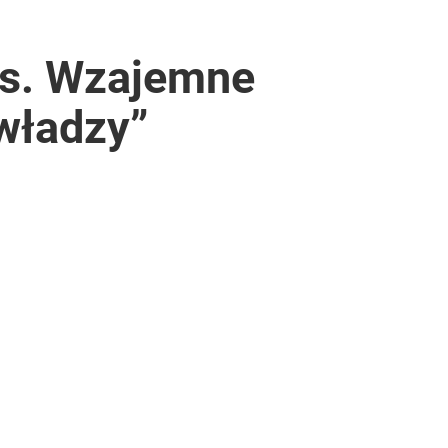
us. Wzajemne
władzy”