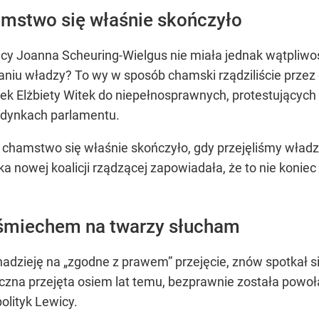
amstwo się właśnie skończyło
Joanna Scheuring-Wielgus nie miała jednak wątpliwości
u władzy? To wy w sposób chamski rządziliście przez o
ek Elżbiety Witek do niepełnosprawnych, protestujących
budynkach parlamentu.
o chamstwo się właśnie skończyło, gdy przejęliśmy wł
ka nowej koalicji rządzącej zapowiadała, że to nie kon
uśmiechem na twarzy słucham
 nadzieję na „zgodne z prawem” przejęcie, znów spotkał 
liczna przejęta osiem lat temu, bezprawnie została po
olityk Lewicy.