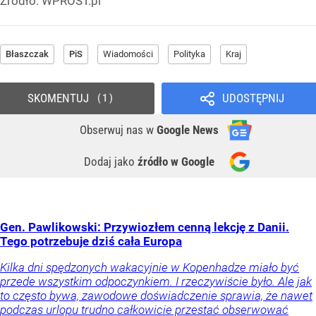
Źródło:
WPROST.pl
Błaszczak
PiS
Wiadomości
Polityka
Kraj
SKOMENTUJ
UDOSTĘPNIJ
1
Obserwuj nas
w
Google News
Dodaj jako
źródło w Google
Gen. Pawlikowski: Przywiozłem cenną lekcję z Danii.
Tego potrzebuje dziś cała Europa
Kilka dni spędzonych wakacyjnie w Kopenhadze miało być
przede wszystkim odpoczynkiem. I rzeczywiście było. Ale jak
to często bywa, zawodowe doświadczenie sprawia, że nawet
podczas urlopu trudno całkowicie przestać obserwować