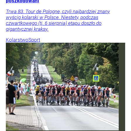
poszkodowani
Trwa 83. Tour de Pologne, czyli najbardziej znany
wyścig kolarski w Polsce. Niestety, podczas
czwartkowego (tj. 6 sierpnia) etapu doszło do
gigantycznej kraksy.
Kolarstwo
Sport