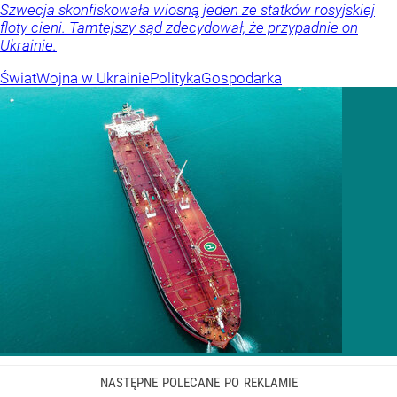
Szwecja skonfiskowała wiosną jeden ze statków rosyjskiej
floty cieni. Tamtejszy sąd zdecydował, że przypadnie on
Ukrainie.
Świat
Wojna w Ukrainie
Polityka
Gospodarka