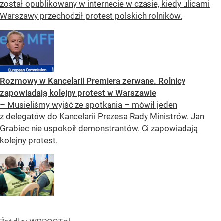
został opublikowany w internecie w czasie, kiedy ulicami
Warszawy przechodził protest polskich rolników.
Rozmowy w Kancelarii Premiera zerwane. Rolnicy
zapowiadają kolejny protest w Warszawie
– Musieliśmy wyjść ze spotkania – mówił jeden
z delegatów do Kancelarii Prezesa Rady Ministrów. Jan
Grabiec nie uspokoił demonstrantów. Ci zapowiadają
kolejny protest.