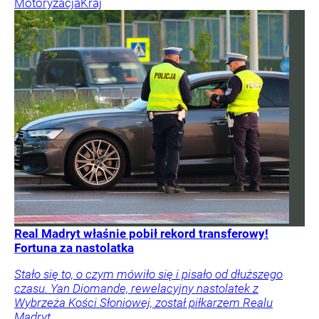
Motoryzacja
Kraj
Real Madryt właśnie pobił rekord transferowy!
Fortuna za nastolatka
Stało się to, o czym mówiło się i pisało od dłuższego
czasu. Yan Diomande, rewelacyjny nastolatek z
Wybrzeża Kości Słoniowej, został piłkarzem Realu
Madryt.