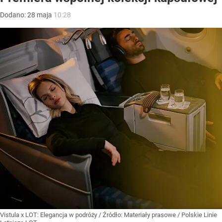
Dodano:
28
maja
10:28
Vistula x LOT: Elegancja w podróży
/ Źródło:
Materiały prasowe
/
Polskie Linie