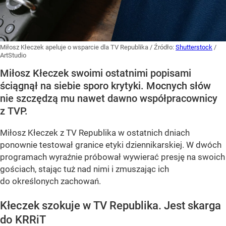
Miłosz Kłeczek apeluje o wsparcie dla TV Republika
/ Źródło:
Shutterstock
/
ArtStudio
Miłosz Kłeczek swoimi ostatnimi popisami
ściągnął na siebie sporo krytyki. Mocnych słów
nie szczędzą mu nawet dawno współpracownicy
z TVP.
Miłosz Kłeczek z TV Republika w ostatnich dniach
ponownie testował granice etyki dziennikarskiej. W dwóch
programach wyraźnie próbował wywierać presję na swoich
gościach, stając tuż nad nimi i zmuszając ich
do określonych zachowań.
Kłeczek szokuje w TV Republika. Jest skarga
do KRRiT