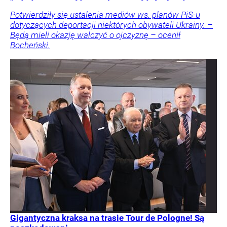
Potwierdziły się ustalenia mediów ws. planów PiS-u
dotyczących deportacji niektórych obywateli Ukrainy. –
Będą mieli okazję walczyć o ojczyznę – ocenił
Bocheński.
Gigantyczna kraksa na trasie Tour de Pologne! Są