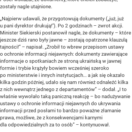
zostały nagle utajnione.
„Najpierw udawali, że przygotowują dokumenty („już, już
u pani dyrektor drukują!"). Po 2 godzinach – zwrot akcji.
Minister Siekierski postanowił nagle, że dokumenty – które
jeszcze dziś rano były jawne – zostają opatrzone klauzulą
tajności!” – napisał. „Zrobił to wbrew przepisom ustawy
o ochronie informacji niejawnych: dokumenty zawierające
informacje o spotkaniach ze stroną ukraińską w jawnej
formie i trybie krążyły bowiem wcześniej szeroko
po ministerstwie i innych instytucjach... a jak się okazało
kilka godzin później, udało się nam również odnaleźć kilka
z nich wewnątrz jednego z departamentów” – dodał. „I to
właśnie wywołało taką paniczną reakcję – bo nadużywanie
ustawy o ochronie informacji niejawnych do ukrywania
informacji przed posłami to bardzo poważne złamanie
prawa, możliwe, że z konsekwencjami karnymi
dla odpowiedzialnych za to osób” – kontynuował.