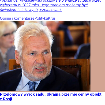
Aleksander Kwaśniewski pokusił się o analizę sytuacji przed
wyborami w 2027 roku. Jego zdaniem możemy być
świadkami ciekawych przetasowań.
Opinie i komentarze
Polityka
Kraj
Przełomowy wyrok sądu. Ukraina przejmie cenny obiekt
z Rosji