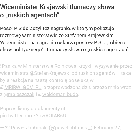
Wiceminister Krajewski tłumaczy słowa
o „ruskich agentach”
Poseł PiS dołączył też nagranie, w którym pokazuje
rozmowę w ministerstwie ze Stefanem Krajewskim.
Wiceminister na nagraniu oskarża posłów PiS o „robienie
show politycznego” i tłumaczy słowa o „ruskich agentach”.
❗️Panika w Ministerstwie Rolnictwa, krzyki i wyzywanie przez
wiceministra
@StefanKrajewski
od ruskich agentów – taka
była reakcja na naszą kontrolę poselską w
@MRiRW_GOV_PL
, przeprowadzoną dziś przeze mnie wraz
z
@mblaszczak
i
@waldemar_buda
.
Poprosiliśmy o dokumenty nt.…
pic.twitter.com/YpwAOIAB6U
— ?? Paweł Jabłoński (@paweljablonski_)
February 27,