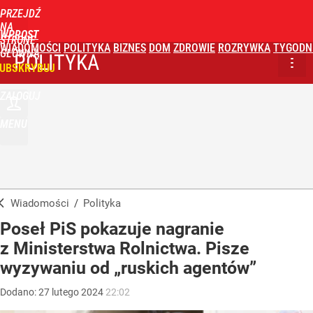
PRZEJDŹ
NA
WPROST
STRONĘ
WIADOMOŚCI
POLITYKA
BIZNES
DOM
ZDROWIE
ROZRYWKA
TYGODN
GŁÓWNĄ
POLITYKA
UBSKRYBUJ
ZALOGUJ
MENU
Wiadomości
/
Polityka
Poseł PiS pokazuje nagranie
z Ministerstwa Rolnictwa. Pisze
wyzywaniu od „ruskich agentów”
Dodano:
27
lutego
2024
22:02