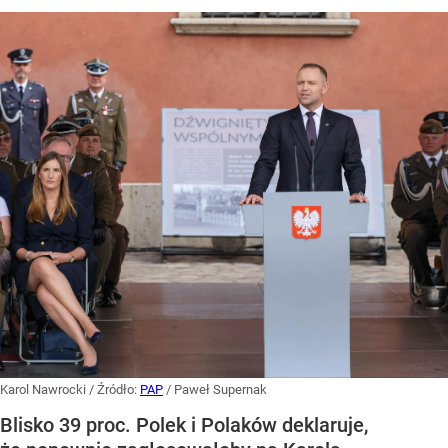
Karol Nawrocki
/ Źródło:
PAP
/
Paweł Supernak
Blisko 39 proc. Polek i Polaków deklaruje,