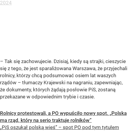
2024
– Tak się zachowujecie. Dzisiaj, kiedy są strajki, cieszycie
się z tego, że jest sparaliżowana Warszawa, że przyjechali
rolnicy, którzy chcą podsumować osiem lat waszych
rządów – tłumaczy Krajewski na nagraniu, zapewniając,
że dokumenty, których żądają posłowie PiS, zostaną
przekazane w odpowiednim trybie i czasie.
Rolnicy protestowali, a PO wypuściło nowy spot. „Polska
ma rząd, który na serio traktuje rolników”
„PiS oszukał polską wieś” – spot PO pod tym tytułem