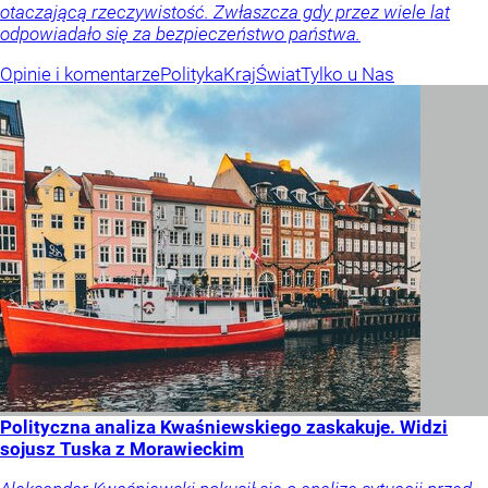
otaczającą rzeczywistość. Zwłaszcza gdy przez wiele lat
odpowiadało się za bezpieczeństwo państwa.
Opinie i komentarze
Polityka
Kraj
Świat
Tylko u Nas
Polityczna analiza Kwaśniewskiego zaskakuje. Widzi
sojusz Tuska z Morawieckim