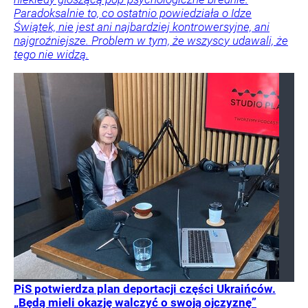
Paradoksalnie to, co ostatnio powiedziała o Idze
Świątek, nie jest ani najbardziej kontrowersyjne, ani
najgroźniejsze. Problem w tym, że wszyscy udawali, że
tego nie widzą.
PiS potwierdza plan deportacji części Ukraińców.
„Będą mieli okazję walczyć o swoją ojczyznę”