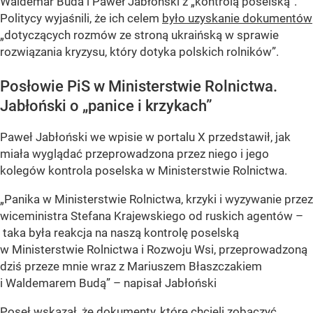
Waldemar Buda i Paweł Jabłoński z „kontrolą poselską”.
Politycy wyjaśnili, że ich celem
było uzyskanie dokumentów
„dotyczących rozmów ze stroną ukraińską w sprawie
rozwiązania kryzysu, który dotyka polskich rolników”.
Posłowie PiS w Ministerstwie Rolnictwa.
Jabłoński o „panice i krzykach”
Paweł Jabłoński we wpisie w portalu X przedstawił, jak
miała wyglądać przeprowadzona przez niego i jego
kolegów kontrola poselska w Ministerstwie Rolnictwa.
„Panika w Ministerstwie Rolnictwa, krzyki i wyzywanie przez
wiceministra Stefana Krajewskiego od ruskich agentów –
taka była reakcja na naszą kontrolę poselską
w Ministerstwie Rolnictwa i Rozwoju Wsi, przeprowadzoną
dziś przeze mnie wraz z Mariuszem Błaszczakiem
i Waldemarem Budą” – napisał Jabłoński
Poseł wskazał, że dokumenty, które chcieli zobaczyć,