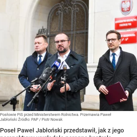
Posłowie PiS przed Ministerstwem Rolnictwa. Przemawia Paweł
Jabłoński
Źródło:
PAP
/
Piotr Nowak
Poseł Paweł Jabłoński przedstawił, jak z jego