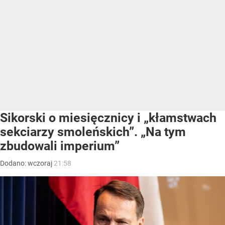
Sikorski o miesięcznicy i „kłamstwach
sekciarzy smoleńskich”. „Na tym
zbudowali imperium”
Dodano:
wczoraj
21:58