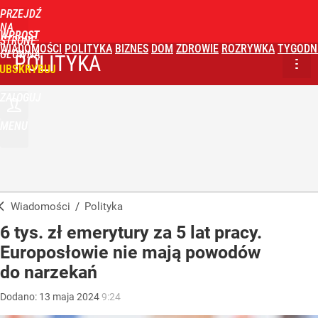
PRZEJDŹ
NA
WPROST
STRONĘ
WIADOMOŚCI
POLITYKA
BIZNES
DOM
ZDROWIE
ROZRYWKA
TYGODN
GŁÓWNĄ
POLITYKA
UBSKRYBUJ
ZALOGUJ
MENU
Wiadomości
/
Polityka
6 tys. zł emerytury za 5 lat pracy.
Europosłowie nie mają powodów
do narzekań
Dodano:
13
maja
2024
9:24