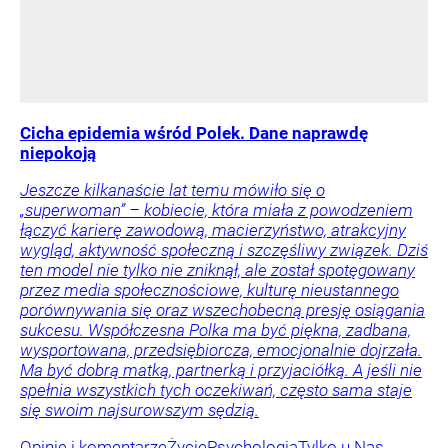
Cicha epidemia wśród Polek. Dane naprawdę
niepokoją
Jeszcze kilkanaście lat temu mówiło się o
„superwoman” – kobiecie, która miała z powodzeniem
łączyć karierę zawodową, macierzyństwo, atrakcyjny
wygląd, aktywność społeczną i szczęśliwy związek. Dziś
ten model nie tylko nie zniknął, ale został spotęgowany
przez media społecznościowe, kulturę nieustannego
porównywania się oraz wszechobecną presję osiągania
sukcesu. Współczesna Polka ma być piękna, zadbana,
wysportowana, przedsiębiorcza, emocjonalnie dojrzała.
Ma być dobrą matką, partnerką i przyjaciółką. A jeśli nie
spełnia wszystkich tych oczekiwań, często sama staje
się swoim najsurowszym sędzią.
Opinie i komentarze
Życie
Psychologia
Tylko u Nas