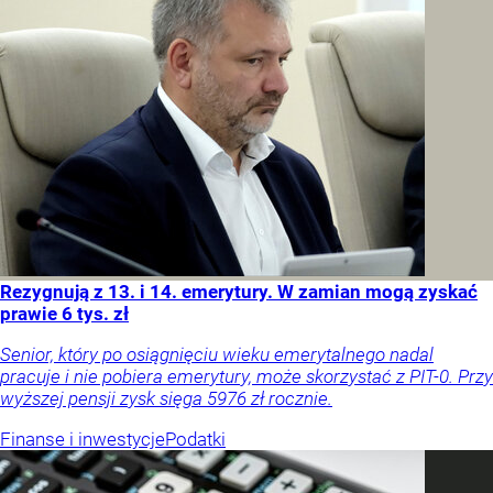
Rezygnują z 13. i 14. emerytury. W zamian mogą zyskać
prawie 6 tys. zł
Senior, który po osiągnięciu wieku emerytalnego nadal
pracuje i nie pobiera emerytury, może skorzystać z PIT-0. Przy
wyższej pensji zysk sięga 5976 zł rocznie.
Finanse i inwestycje
Podatki