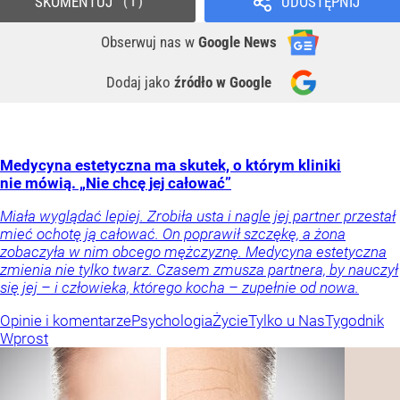
SKOMENTUJ
UDOSTĘPNIJ
1
Obserwuj nas
w
Google News
Dodaj jako
źródło w Google
Medycyna estetyczna ma skutek, o którym kliniki
nie mówią. „Nie chcę jej całować”
Miała wyglądać lepiej. Zrobiła usta i nagle jej partner przestał
mieć ochotę ją całować. On poprawił szczękę, a żona
zobaczyła w nim obcego mężczyznę. Medycyna estetyczna
zmienia nie tylko twarz. Czasem zmusza partnera, by nauczył
się jej – i człowieka, którego kocha – zupełnie od nowa.
Opinie i komentarze
Psychologia
Życie
Tylko u Nas
Tygodnik
Wprost