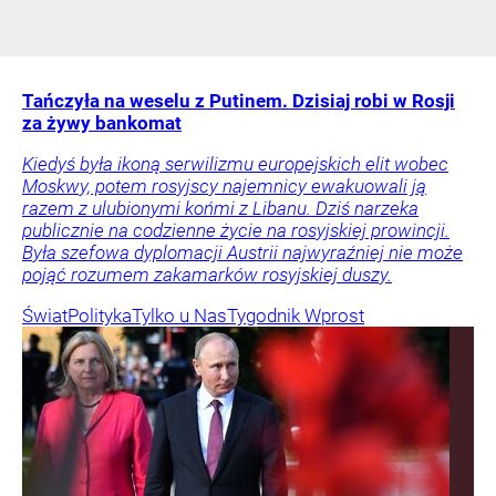
Tańczyła na weselu z Putinem. Dzisiaj robi w Rosji
za żywy bankomat
Kiedyś była ikoną serwilizmu europejskich elit wobec
Moskwy, potem rosyjscy najemnicy ewakuowali ją
razem z ulubionymi końmi z Libanu. Dziś narzeka
publicznie na codzienne życie na rosyjskiej prowincji.
Była szefowa dyplomacji Austrii najwyraźniej nie może
pojąć rozumem zakamarków rosyjskiej duszy.
Świat
Polityka
Tylko u Nas
Tygodnik Wprost