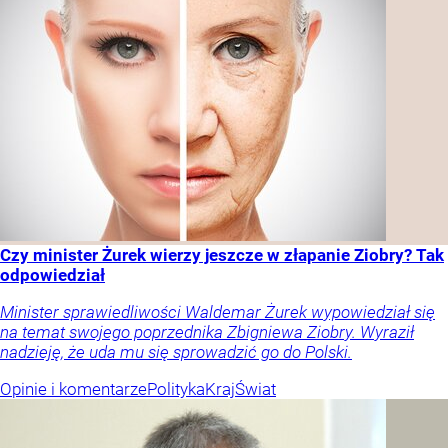
Czy minister Żurek wierzy jeszcze w złapanie Ziobry? Tak
odpowiedział
Minister sprawiedliwości Waldemar Żurek wypowiedział się
na temat swojego poprzednika Zbigniewa Ziobry. Wyraził
nadzieję, że uda mu się sprowadzić go do Polski.
Opinie i komentarze
Polityka
Kraj
Świat