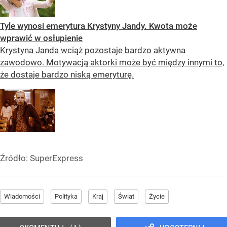
Tyle wynosi emerytura Krystyny Jandy. Kwota może
wprawić w osłupienie
Krystyna Janda wciąż pozostaje bardzo aktywna
zawodowo. Motywacją aktorki może być między innymi to,
że dostaje bardzo niską emeryturę.
Źródło:
SuperExpress
Wiadomości
Polityka
Kraj
Świat
Życie