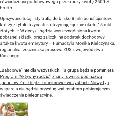
i świadczenia podstawowego przekroczy kwotę 2500 zł
brutto.
Opisywane tutaj listy trafią do blisko 8 mln beneficjentów,
którzy z tytułu trzynastek otrzymają łącznie około 15 mld
złotych. – W decyzji będzie wyszczególniona kwota
pobranej składki oraz zaliczki na podatek dochodowy,
a także kwota emerytury – tłumaczyła Monika Kiełczyńska,
regionalna rzeczniczka prasowa ZUS z województwa
łódzkiego.
„Babciowe" nie dla wszystkich. Ta grupa będzie pominięta
Program "Aktywny rodzic", znany również pod nazwą
„babciowe" nie będzie obejmował wszystkich. Nowy typ
wsparcia nie będzie przysługiwał osobom pobierającym
świadczenia pielęgnacyjne.