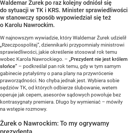
Waldemar Żurek po raz kolejny odniósł się
do sytuacji w TK i KRS. Minister sprawiedliwości
w stanowczy sposób wypowiedział się też
o Karolu Nawrockim.
W najnowszym wywiadzie, który Waldemar Żurek udzielił
„Rzeczpospolitej”, dziennikarki przypomniały ministrowi
sprawiedliwości, jakie określenie stosował rok temu
wobec Karola Nawrockiego. –
„Prezydent nie jest królem
słońce”
– podkreślał pan rok temu, gdy w tym samym
gabinecie pytałyśmy o pana plany na przywrócenie
praworządności. No chyba jednak jest. Wybiera sobie
sędziów TK, od których odbierze ślubowanie, wetem
operuje jak cepem, asesorów sądowych powołuje bez
kontrasygnaty premiera. Długo by wymieniać – mówiły
na wstępie rozmowy.
Żurek o Nawrockim: To my ogrywamy
prezydenta