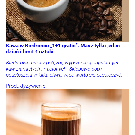
Kawa w Biedronce „1+1 gratis”. Masz tylko jeden
dzień i limit 4 sztuki
Biedronka rusza z potężną wyprzedażą popularnych
kaw ziarnistych i mielonych. Sklepowe półki
opustoszeją w kilka chwil, więc warto się pospieszyć.
Produkty
Żywienie