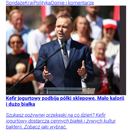
Sondaże
Kraj
Polityka
Opinie i komentarze
Kefir jogurtowy podbija półki sklepowe. Mało kalorii
i dużo białka
Szukasz pożywnej przekąski na co dzień? Kefir
jogurtowy dostarcza cennych białek i żywych kultur
bakterii. Zobacz jaki wybrać.