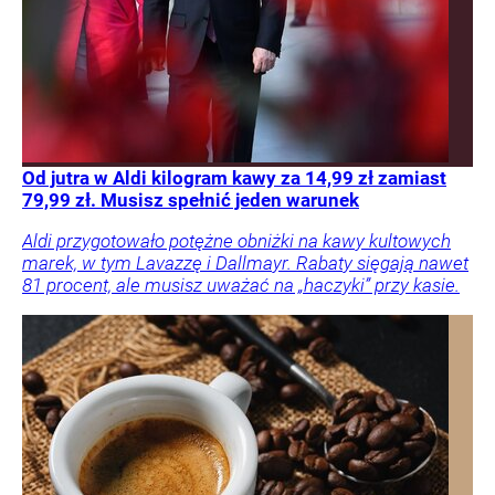
Od jutra w Aldi kilogram kawy za 14,99 zł zamiast
79,99 zł. Musisz spełnić jeden warunek
Aldi przygotowało potężne obniżki na kawy kultowych
marek, w tym Lavazzę i Dallmayr. Rabaty sięgają nawet
81 procent, ale musisz uważać na „haczyki” przy kasie.