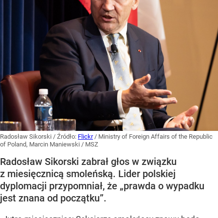
Radosław Sikorski
/ Źródło:
Flickr
/
Ministry of Foreign Affairs of the Republic
of Poland, Marcin Maniewski / MSZ
Radosław Sikorski zabrał głos w związku
z miesięcznicą smoleńską. Lider polskiej
dyplomacji przypomniał, że „prawda o wypadku
jest znana od początku”.