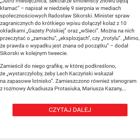
„Jutro miesięcznica; Sekciarze smoleńscy znowu będą
kłamać” – napisał w niedzielę 9 sierpnia w mediach
społecznościowych Radosław Sikorski. Minister spraw
zagranicznych do krótkiego wpisu dołączył kolaż z 10
okładkami „Gazety Polskiej” oraz „wSieci”. Można na nich
przeczytać o „zamachu”, „eksplozjach”, czy „trotylu”. „Mimo,
że prawda o wypadku jest znana od początku” – dodał
Sikorski w kolejnym tweecie.
Zamieścił do niego grafikę, w której podkreślono,
że „wystarczyłoby, żeby Lech Kaczyński wskazał
na zapasowe lotnisko”. Zamieszczono również stenogram
z rozmowy Arkadiusza Protasiuka, Mariusza Kazany,...
CZYTAJ DALEJ