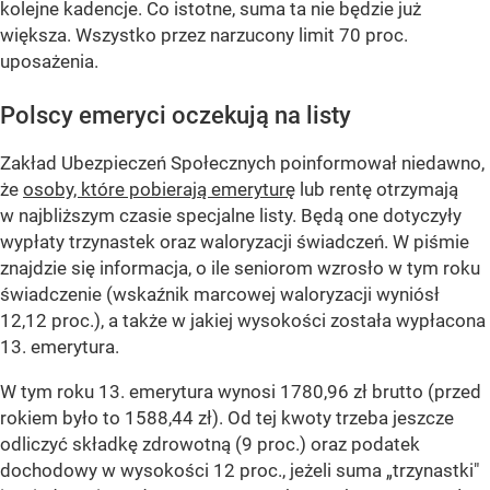
kolejne kadencje. Co istotne, suma ta nie będzie już
większa. Wszystko przez narzucony limit 70 proc.
uposażenia.
Polscy emeryci oczekują na listy
Zakład Ubezpieczeń Społecznych poinformował niedawno,
że
osoby, które pobierają emeryturę
lub rentę otrzymają
w najbliższym czasie specjalne listy. Będą one dotyczyły
wypłaty trzynastek oraz waloryzacji świadczeń. W piśmie
znajdzie się informacja, o ile seniorom wzrosło w tym roku
świadczenie (wskaźnik marcowej waloryzacji wyniósł
12,12 proc.), a także w jakiej wysokości została wypłacona
13. emerytura.
W tym roku 13. emerytura wynosi 1780,96 zł brutto (przed
rokiem było to 1588,44 zł). Od tej kwoty trzeba jeszcze
odliczyć składkę zdrowotną (9 proc.) oraz podatek
dochodowy w wysokości 12 proc., jeżeli suma „trzynastki"