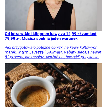
Od jutra w Aldi kilogram kawy za 14,99 zł zamiast
79,99 zł. Musisz spełnić jeden warunek
Aldi przygotowało potężne obniżki na kawy kultowych
marek, w tym Lavazzę i Dallmayr. Rabaty sięgają nawet
81 procent, ale musisz uważać na „haczyki” przy kasie.