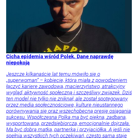
Cicha epidemia wśród Polek. Dane naprawdę
niepokoją
Jeszcze kilkanaście lat temu mówiło się o
„superwoman” – kobiecie, która miała z powodzeniem
łączyć karierę zawodową, macierzyństwo, atrakcyjny
wygląd, aktywność społeczną i szczęśliwy związek. Dziś
ten model nie tylko nie zniknął, ale został spotęgowany
przez media społecznościowe, kulturę nieustannego
porównywania się oraz wszechobecną presję osiągania
sukcesu. Współczesna Polka ma być piękna, zadbana,
wysportowana, przedsiębiorcza, emocjonalnie dojrzała.
Ma być dobrą matką, partnerką i przyjaciółką. A jeśli nie
spełnia wszystkich tych oczekiwań, często sama staje