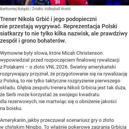
Bartłomiej Bołądź
/ Źródło:
Volleyball World
Trener Nikola Grbić i jego podopieczni
nie przestają wygrywać. Reprezentacja Polski
siatkarzy to nie tylko kilka nazwisk, ale prawdziwy
zespół i grono bohaterów.
Wymowne były słowa, które Micah Christenson
wypowiedział przed rozpoczęciem finałowej rywalizacji
z Polakami – o złoto VNL 2026. Świetny amerykański
rozgrywający przyznał, że przygotowanie się na rywalizację
z Polską, to nie tylko taktyczne rozgryzienie pierwszego
składu. Głębia zespołu trenera Nikoli Grbicia jest tak duża,
że Serb może korzystać ze swojego kwadratu
dla rezerwowych, nie martwiąc się o obniżenie jakości
na boisku.
Amerykanin, jakby przeczuwał scenariusz gry o złoto
w chińskim Ningbo. To właśnie pokerowe zagrania Grbicia