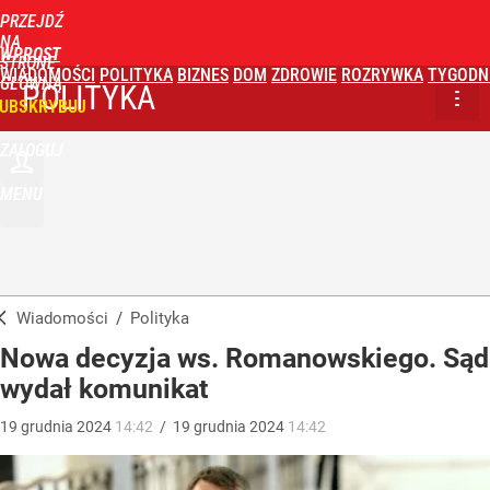
PRZEJDŹ
NA
WPROST
STRONĘ
WIADOMOŚCI
POLITYKA
BIZNES
DOM
ZDROWIE
ROZRYWKA
TYGODN
GŁÓWNĄ
POLITYKA
UBSKRYBUJ
ZALOGUJ
MENU
Wiadomości
/
Polityka
Nowa decyzja ws. Romanowskiego. Sąd
wydał komunikat
19
grudnia
2024
14:42
/
19
grudnia
2024
14:42