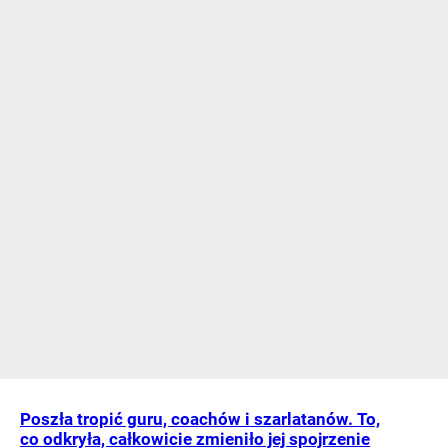
Poszła tropić guru, coachów i szarlatanów. To,
co odkryła, całkowicie zmieniło jej spojrzenie