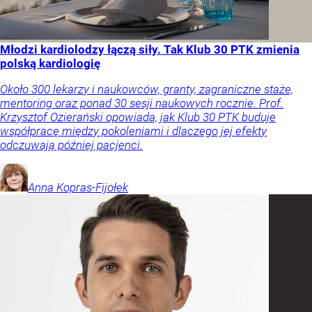
Młodzi kardiolodzy łączą siły. Tak Klub 30 PTK zmienia
polską kardiologię
Około 300 lekarzy i naukowców, granty, zagraniczne staże,
mentoring oraz ponad 30 sesji naukowych rocznie. Prof.
Krzysztof Ozierański opowiada, jak Klub 30 PTK buduje
współpracę między pokoleniami i dlaczego jej efekty
odczuwają później pacjenci.
Anna
Kopras-Fijołek