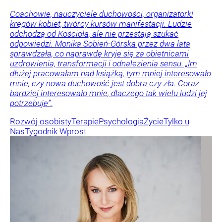
Coachowie, nauczyciele duchowości, organizatorki
kręgów kobiet, twórcy kursów manifestacji. Ludzie
odchodzą od Kościoła, ale nie przestają szukać
odpowiedzi. Monika Sobień-Górska przez dwa lata
sprawdzała, co naprawdę kryje się za obietnicami
uzdrowienia, transformacji i odnalezienia sensu. „Im
dłużej pracowałam nad książką, tym mniej interesowało
mnie, czy nowa duchowość jest dobra czy zła. Coraz
bardziej interesowało mnie, dlaczego tak wielu ludzi jej
potrzebuje”.
Rozwój osobisty
Terapie
Psychologia
Życie
Tylko u
Nas
Tygodnik Wprost