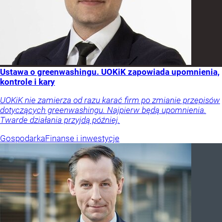
Ustawa o greenwashingu. UOKiK zapowiada upomnienia,
kontrole i kary
UOKiK nie zamierza od razu karać firm po zmianie przepisów
dotyczących greenwashingu. Najpierw będą upomnienia.
Twarde działania przyjdą później.
Gospodarka
Finanse i inwestycje