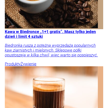
Kawa w Biedronce „1+1 gratis”. Masz tylko jeden
dzień i limit 4 sztuki
Biedronka rusza z potężną wyprzedażą popularnych
kaw ziarnistych i mielonych. Sklepowe półki
opustoszeją w kilka chwil, więc warto się pospieszyć.
Produkty
Żywienie