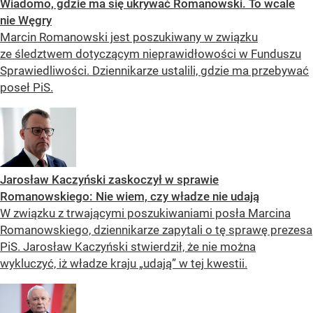
Wiadomo, gdzie ma się ukrywać Romanowski. To wcale
nie Węgry
Marcin Romanowski jest poszukiwany w związku
ze śledztwem dotyczącym nieprawidłowości w Funduszu
Sprawiedliwości. Dziennikarze ustalili, gdzie ma przebywać
poseł PiS.
Jarosław Kaczyński zaskoczył w sprawie
Romanowskiego: Nie wiem, czy władze nie udają
W związku z trwającymi poszukiwaniami posła Marcina
Romanowskiego, dziennikarze zapytali o tę sprawę prezesa
PiS. Jarosław Kaczyński stwierdził, że nie można
wykluczyć, iż władze kraju „udają” w tej kwestii.