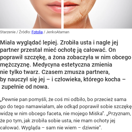
Starzenie
/ Źródło:
Fotolia
/
JenkoAtaman
Miała wyglądać lepiej. Zrobiła usta i nagle jej
partner przestał mieć ochotę ją całować. On
poprawił szczękę, a żona zobaczyła w nim obcego
mężczyznę. Medycyna estetyczna zmienia
nie tylko twarz. Czasem zmusza partnera,
by nauczył się jej – i człowieka, którego kocha –
zupełnie od nowa.
„Pewnie pan pomyśli, że coś mi odbiło, bo przecież sama
go do tego namawiałam, ale odkąd poprawił sobie szczękę
widzę w nim obcego faceta, nie mojego Miśka”. „Przyznam,
że po tym, jak zrobiła sobie usta, nie mam ochoty jej
całować. Wygląda – sam nie wiem – dziwnie”.