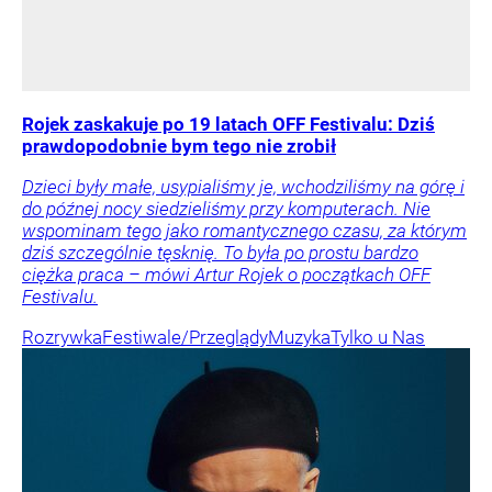
Rojek zaskakuje po 19 latach OFF Festivalu: Dziś
prawdopodobnie bym tego nie zrobił
Dzieci były małe, usypialiśmy je, wchodziliśmy na górę i
do późnej nocy siedzieliśmy przy komputerach. Nie
wspominam tego jako romantycznego czasu, za którym
dziś szczególnie tęsknię. To była po prostu bardzo
ciężka praca – mówi Artur Rojek o początkach OFF
Festivalu.
Rozrywka
Festiwale/Przeglądy
Muzyka
Tylko u Nas