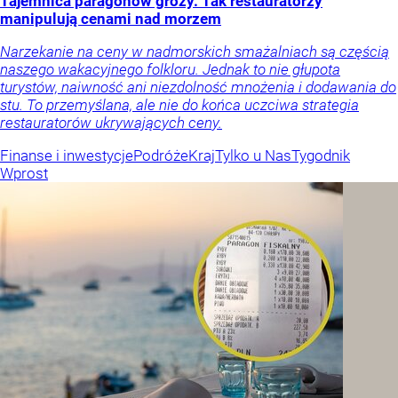
Tajemnica paragonów grozy. Tak restauratorzy
manipulują cenami nad morzem
Narzekanie na ceny w nadmorskich smażalniach są częścią
naszego wakacyjnego folkloru. Jednak to nie głupota
turystów, naiwność ani niezdolność mnożenia i dodawania do
stu. To przemyślana, ale nie do końca uczciwa strategia
restauratorów ukrywających ceny.
Finanse i inwestycje
Podróże
Kraj
Tylko u Nas
Tygodnik
Wprost