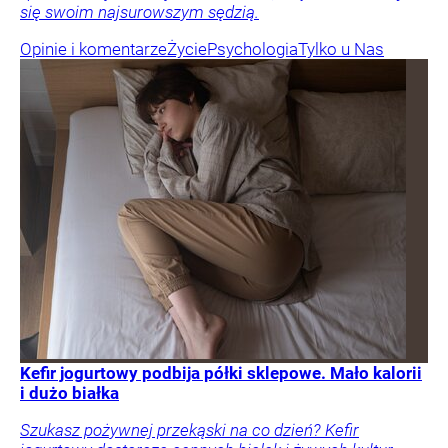
się swoim najsurowszym sędzią.
Opinie i komentarze
Życie
Psychologia
Tylko u Nas
Kefir jogurtowy podbija półki sklepowe. Mało kalorii
i dużo białka
Szukasz pożywnej przekąski na co dzień? Kefir