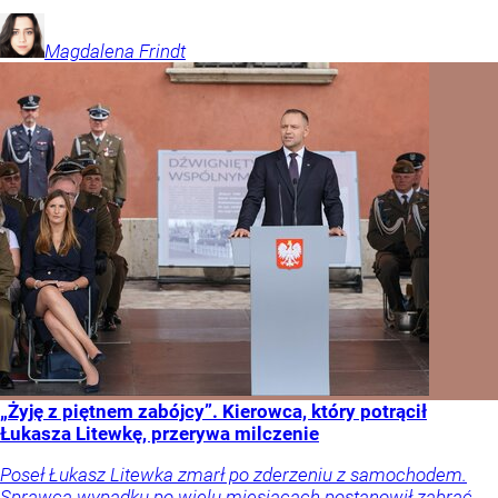
Magdalena
Frindt
„Żyję z piętnem zabójcy”. Kierowca, który potrącił
Łukasza Litewkę, przerywa milczenie
Poseł Łukasz Litewka zmarł po zderzeniu z samochodem.
Sprawca wypadku po wielu miesiącach postanowił zabrać