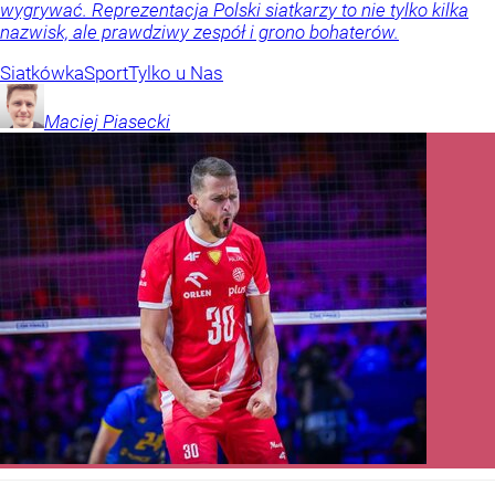
wygrywać. Reprezentacja Polski siatkarzy to nie tylko kilka
nazwisk, ale prawdziwy zespół i grono bohaterów.
Siatkówka
Sport
Tylko u Nas
Maciej
Piasecki