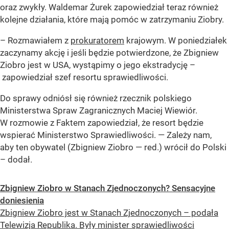
oraz zwykły. Waldemar Żurek zapowiedział teraz również
kolejne działania, które mają pomóc w zatrzymaniu Ziobry.
– Rozmawiałem z
prokuratorem
krajowym. W poniedziałek
zaczynamy akcję i jeśli będzie potwierdzone, że Zbigniew
Ziobro jest w USA, wystąpimy o jego ekstradycję –
zapowiedział szef resortu sprawiedliwości.
Do sprawy odniósł się również rzecznik polskiego
Ministerstwa Spraw Zagranicznych Maciej Wiewiór.
W rozmowie z Faktem zapowiedział, że resort będzie
wspierać Ministerstwo Sprawiedliwości. — Zależy nam,
aby ten obywatel (Zbigniew Ziobro — red.) wrócił do Polski
– dodał.
Zbigniew Ziobro w Stanach Zjednoczonych? Sensacyjne
doniesienia
Zbigniew Ziobro jest w Stanach Zjednoczonych – podała
Telewizja Republika. Były minister sprawiedliwości