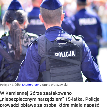
Policja
/ Źródło:
Shutterstock
/
Grand Warszawski
W Kamiennej Górze zaatakowano
„niebezpiecznym narzędziem” 15-latka. Policja
prowadzi obławę za osobą, która miała napaść