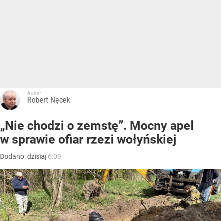
Autor:
Robert Nęcek
„Nie chodzi o zemstę”. Mocny apel
w sprawie ofiar rzezi wołyńskiej
Dodano:
dzisiaj
6:09