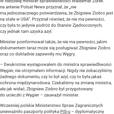
W niedzielę minister sprawiedliwości Waldemar Żurek
na antenie Polsat News przyznał, że
„nie
ma jednoznacznego potwierdzenia, że Zbigniew Ziobro jest
na stałe w USA”
. Przyznał również, że nie ma pewności,
czy była to jedynie podróż do Stanów Zjednoczonych,
czy jednak tam uzyska azyl.
Minister poinformował także, że nie ma pewności, jakim
dokumentem teraz może się posługiwać Zbigniew Ziobro
oraz co dokładnie zapewniły mu Węgry.
– Dwukrotnie występowałem do ministra sprawiedliwości
Węgier, nie otrzymałem informacji. Nigdy nie zobaczyliśmy
żadnego dokumentu, czy to był azyl, czy to była jakaś
ochrona międzynarodowa. Czekaliśmy na zmianę ministra,
ale jak widać, Zbigniew Ziobro był przygotowany
do ucieczki z Węgier – zauważył minister.
Wcześniej polskie Ministerstwo Spraw Zagranicznych
unieważniło paszporty polityka
PiS-u
– dyplomatyczny