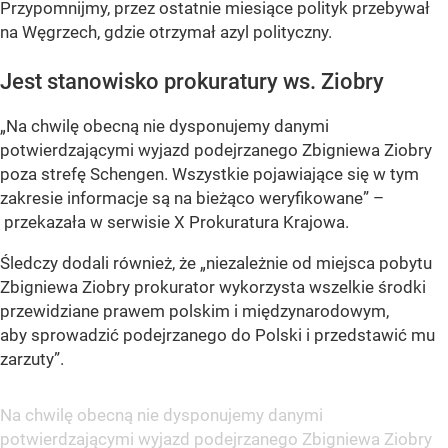
Przypomnijmy, przez ostatnie miesiące polityk przebywał
na Węgrzech, gdzie otrzymał azyl polityczny.
Jest stanowisko prokuratury ws. Ziobry
„Na chwilę obecną nie dysponujemy danymi
potwierdzającymi wyjazd podejrzanego Zbigniewa Ziobry
poza strefę Schengen. Wszystkie pojawiające się w tym
zakresie informacje są na bieżąco weryfikowane”
–
przekazała w serwisie X Prokuratura Krajowa.
Śledczy dodali również, że
„niezależnie od miejsca pobytu
Zbigniewa Ziobry prokurator wykorzysta wszelkie środki
przewidziane prawem polskim i międzynarodowym,
aby sprowadzić podejrzanego do Polski i przedstawić mu
zarzuty”
.
Na chwilę obecną nie dysponujemy danymi
potwierdzającymi wyjazd podejrzanego Zbigniewa Ziobry