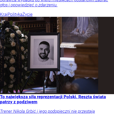
głos i opowiedzieć o zdarzeniu.
Kraj
Polityka
Życie
To największa siła reprezentacji Polski. Reszta świata
patrzy z podziwem
Trener Nikola Grbić i jego podopieczni nie przestają