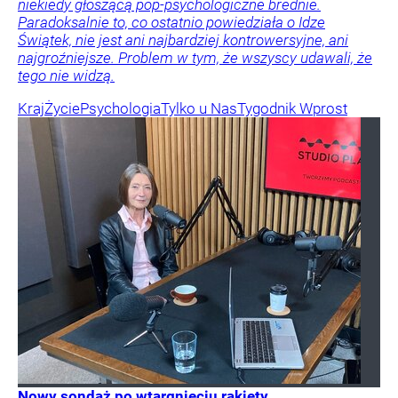
niekiedy głoszącą pop-psychologiczne brednie.
Paradoksalnie to, co ostatnio powiedziała o Idze
Świątek, nie jest ani najbardziej kontrowersyjne, ani
najgroźniejsze. Problem w tym, że wszyscy udawali, że
tego nie widzą.
Kraj
Życie
Psychologia
Tylko u Nas
Tygodnik Wprost
Nowy sondaż po wtargnięciu rakiety