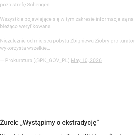
poza strefę Schengen.
Wszystkie pojawiające się w tym zakresie informacje są na
bieżąco weryfikowane.
Niezależnie od miejsca pobytu Zbigniewa Ziobry prokurator
wykorzysta wszelkie…
— Prokuratura (@PK_GOV_PL)
May 10, 2026
Żurek: „Wystąpimy o ekstradycję”