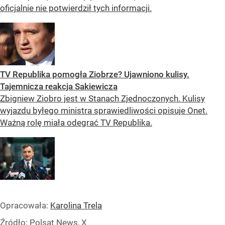
oficjalnie nie potwierdził tych informacji.
TV Republika pomogła Ziobrze? Ujawniono kulisy.
Tajemnicza reakcja Sakiewicza
Zbigniew Ziobro jest w Stanach Zjednoczonych. Kulisy
wyjazdu byłego ministra sprawiedliwości opisuje Onet.
Ważną rolę miała odegrać TV Republika.
Opracowała:
Karolina Trela
Źródło:
Polsat News, X