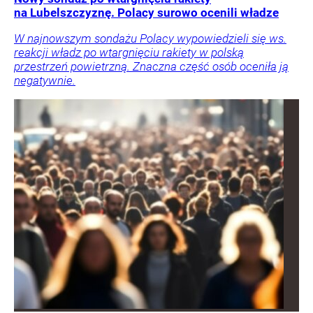
na Lubelszczyznę. Polacy surowo ocenili władze
W najnowszym sondażu Polacy wypowiedzieli się ws.
reakcji władz po wtargnięciu rakiety w polską
przestrzeń powietrzną. Znaczna część osób oceniła ją
negatywnie.