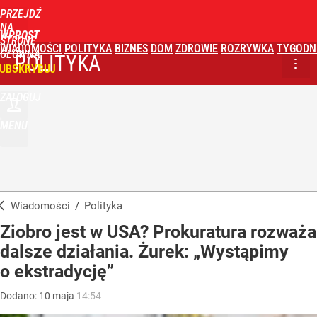
PRZEJDŹ
NA
WPROST
STRONĘ
WIADOMOŚCI
POLITYKA
BIZNES
DOM
ZDROWIE
ROZRYWKA
TYGODN
GŁÓWNĄ
POLITYKA
UBSKRYBUJ
ZALOGUJ
MENU
Wiadomości
/
Polityka
Ziobro jest w USA? Prokuratura rozważa
dalsze działania. Żurek: „Wystąpimy
o ekstradycję”
Dodano:
10
maja
14:54