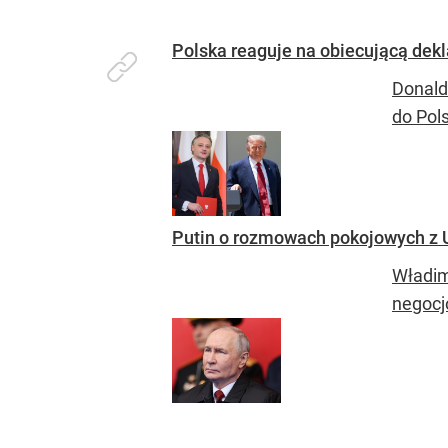
Polska reaguje na obiecującą dek
Donald
do Pol
Putin o rozmowach pokojowych z U
Władim
negocj