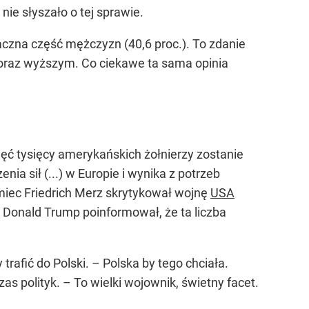
 nie słyszało o tej sprawie.
aczna część mężczyzn (40,6 proc.). To zdanie
raz wyższym. Co ciekawe ta sama opinia
ięć tysięcy amerykańskich żołnierzy zostanie
nia sił (...) w Europie i wynika z potrzeb
miec Friedrich Merz skrytykował wojnę
USA
j Donald Trump poinformował, że ta liczba
rafić do Polski. – Polska by tego chciała.
 polityk. – To wielki wojownik, świetny facet.