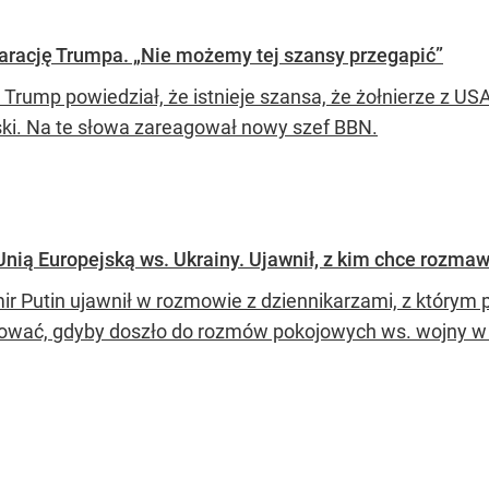
larację Trumpa. „Nie możemy tej szansy przegapić”
 Trump powiedział, że istnieje szansa, że żołnierze z US
ski. Na te słowa zareagował nowy szef BBN.
nią Europejską ws. Ukrainy. Ujawnił, z kim chce rozmaw
ir Putin ujawnił w rozmowie z dziennikarzami, z którym 
ować, gdyby doszło do rozmów pokojowych ws. wojny w 