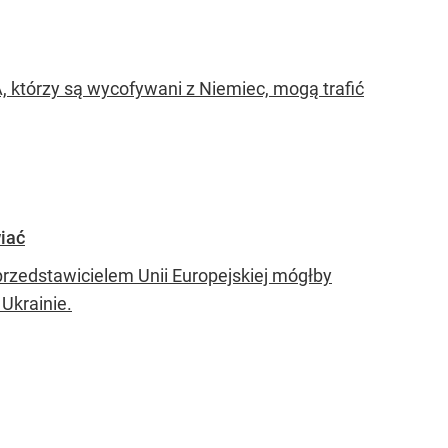
A, którzy są wycofywani z Niemiec, mogą trafić
iać
przedstawicielem Unii Europejskiej mógłby
Ukrainie.