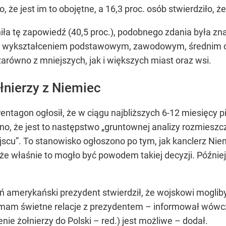
 że jest im to obojętne, a 16,3 proc. osób stwierdziło, że
ła tę zapowiedź (40,5 proc.), podobnego zdania była zn
z wykształceniem podstawowym, zawodowym, średnim o
równo z mniejszych, jak i większych miast oraz wsi.
nierzy z Niemiec
ntagon ogłosił, że w ciągu najbliższych 6-12 miesięcy p
o, że jest to następstwo
„gruntownej analizy rozmieszcze
jscu”.
To stanowisko ogłoszono po tym, jak kanclerz Nie
 że właśnie to mogło być powodem takiej decyzji. Późnie
amerykański prezydent stwierdził, że wojskowi mogliby t
 mam świetne relacje z prezydentem – informował wówczas
enie żołnierzy do Polski – red.) jest możliwe – dodał.