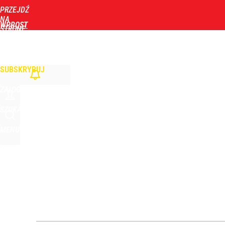
PRZEJDŹ
Udostępnij
1
Skomentuj
NA
WPROST
STRONĘ
GŁÓWNĄ
WIADOMOŚCI
POLITYKA
BIZNES
DOM
ZDROWIE
ROZRYWKA
TYGOD
Atak na 15-latka Kamiennej Górze. Trwa obława z
SUBSKRYBUJ
2
ZALOGUJ
Orlen stracił przez nich 1,5 mld zł? Menedżerom z 
SZUKAJ
MENU
5
„Nie chodzi o zemstę”. Mocny apel w sprawie ofiar 
dodaj