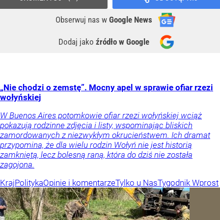
Obserwuj nas
w
Google News
Dodaj jako
źródło w Google
„Nie chodzi o zemstę”. Mocny apel w sprawie ofiar rzezi
wołyńskiej
W Buenos Aires potomkowie ofiar rzezi wołyńskiej wciąż
pokazują rodzinne zdjęcia i listy, wspominając bliskich
zamordowanych z niezwykłym okrucieństwem. Ich dramat
przypomina, że dla wielu rodzin Wołyń nie jest historią
zamkniętą, lecz bolesną raną, która do dziś nie została
zagojona.
Kraj
Polityka
Opinie i komentarze
Tylko u Nas
Tygodnik Wprost