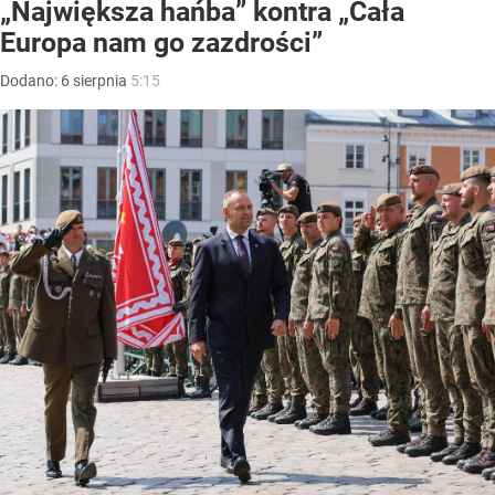
„Największa hańba” kontra „Cała
Europa nam go zazdrości”
Dodano:
6
sierpnia
5:15