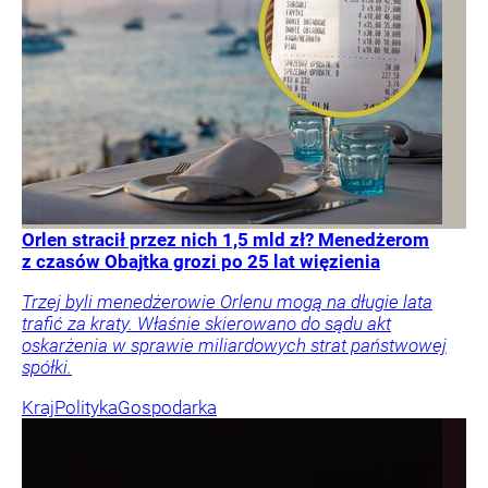
Orlen stracił przez nich 1,5 mld zł? Menedżerom
z czasów Obajtka grozi po 25 lat więzienia
Trzej byli menedżerowie Orlenu mogą na długie lata
trafić za kraty. Właśnie skierowano do sądu akt
oskarżenia w sprawie miliardowych strat państwowej
spółki.
Kraj
Polityka
Gospodarka