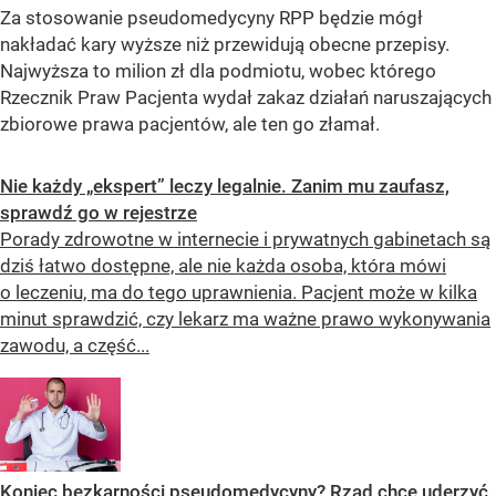
Za stosowanie pseudomedycyny RPP będzie mógł
nakładać kary wyższe niż przewidują obecne przepisy.
Najwyższa to milion zł dla podmiotu, wobec którego
Rzecznik Praw Pacjenta wydał zakaz działań naruszających
zbiorowe prawa pacjentów, ale ten go złamał.
Nie każdy „ekspert” leczy legalnie. Zanim mu zaufasz,
sprawdź go w rejestrze
Porady zdrowotne w internecie i prywatnych gabinetach są
dziś łatwo dostępne, ale nie każda osoba, która mówi
o leczeniu, ma do tego uprawnienia. Pacjent może w kilka
minut sprawdzić, czy lekarz ma ważne prawo wykonywania
zawodu, a część...
Koniec bezkarności pseudomedycyny? Rząd chce uderzyć