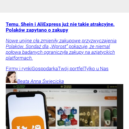
Temu, Shein i AliExpress już nie takie atrakcyjne.
Polaków zapytano o zakupy
Nowe unijne cła zmieniły zakupowe przyzwyczajenia
Polaków. Sondaż dla „Wprost” pokazuje, że niemal
połowa badanych ograniczyła zakupy na azjatyckich
platformach.
Firmy i rynki
Gospodarka
Twój portfel
Tylko u Nas
Beata Anna
Święcicka