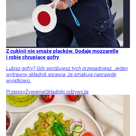
Z cukinii nie smażę placków. Dodaję mozzarellę
i robię chrupiące gofry
Lubisz gofry? Gdy spróbujesz tych przepadniesz. Jeden
wytrawny składnik sprawia, że smakują naprawdę
wyjątkowo.
Przepisy
Żywienie
Składniki odżywcze