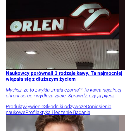
Naukowcy porównali 3 rodzaje kawy. Ta najmocniej
wiązała się z dłuższym życiem
Myślisz, że to zwykła „mała czarna”? Ta kawa najsilniej
chroni serce i wydłuża życie. Sprawdź, czy ją pijesz.
Produkty
Żywienie
Składniki odżywcze
Doniesienia
naukowe
Profilaktyka i leczenie
Badania