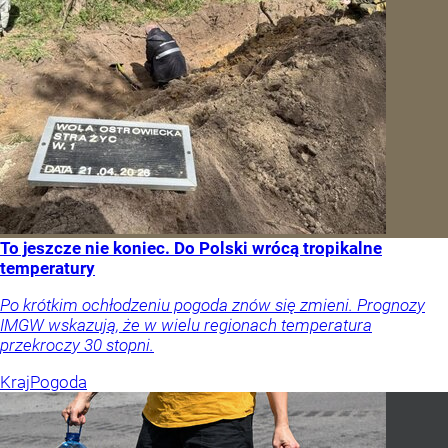
To jeszcze nie koniec. Do Polski wrócą tropikalne
temperatury
Po krótkim ochłodzeniu pogoda znów się zmieni. Prognozy
IMGW wskazują, że w wielu regionach temperatura
przekroczy 30 stopni.
Kraj
Pogoda