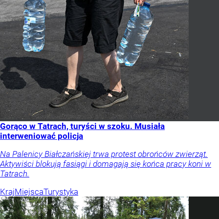
Gorąco w Tatrach, turyści w szoku. Musiała
interweniować policja
Na Palenicy Białczańskiej trwa protest obrońców zwierząt.
Aktywiści blokują fasiągi i domagają się końca pracy koni w
Tatrach.
Kraj
Miejsca
Turystyka