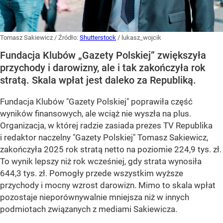
Tomasz Sakiewicz
/ Źródło:
Shutterstock
/
lukasz_wojcik
Fundacja Klubów „Gazety Polskiej” zwiększyła
przychody i darowizny, ale i tak zakończyła rok
stratą. Skala wpłat jest daleko za Republiką.
Fundacja Klubów "Gazety Polskiej" poprawiła część
wyników finansowych, ale wciąż nie wyszła na plus.
Organizacja, w której radzie zasiada prezes TV Republika
i redaktor naczelny "Gazety Polskiej" Tomasz Sakiewicz,
zakończyła 2025 rok stratą netto na poziomie 224,9 tys. zł.
To wynik lepszy niż rok wcześniej, gdy strata wynosiła
644,3 tys. zł. Pomogły przede wszystkim wyższe
przychody i mocny wzrost darowizn. Mimo to skala wpłat
pozostaje nieporównywalnie mniejsza niż w innych
podmiotach związanych z mediami Sakiewicza.