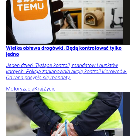
Wielka obława drogówki. Będą kontrolować tylko
jedno
Jeden dzień. Tysiące kontroli, mandatów i punktów
karnych. Policja zaplanowała akcję kontroli kierowców.
Od rana posypią się mandaty.
Motoryzacja
Kraj
Życie