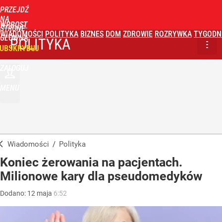
PRZEJDŹ
NA
WPROST
STRONĘ
WIADOMOŚCI
POLITYKA
BIZNES
DOM
ZDROWIE
ROZRYWKA
TYGODN
GŁÓWNĄ
POLITYKA
UBSKRYBUJ
ZALOGUJ
MENU
Wiadomości
/
Polityka
Koniec żerowania na pacjentach.
Milionowe kary dla pseudomedyków
Dodano:
12
maja
6:52