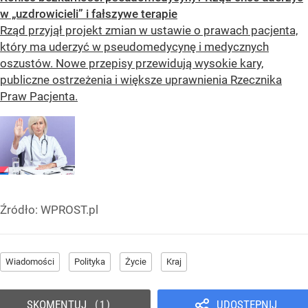
w „uzdrowicieli” i fałszywe terapie
Rząd przyjął projekt zmian w ustawie o prawach pacjenta,
który ma uderzyć w pseudomedycynę i medycznych
oszustów. Nowe przepisy przewidują wysokie kary,
publiczne ostrzeżenia i większe uprawnienia Rzecznika
Praw Pacjenta.
Źródło:
WPROST.pl
Wiadomości
Polityka
Życie
Kraj
SKOMENTUJ
UDOSTĘPNIJ
1