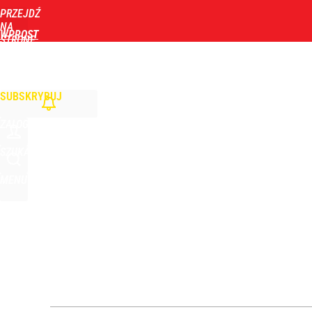
PRZEJDŹ
Udostępnij
3
Skomentuj
NA
WPROST
STRONĘ
GŁÓWNĄ
WIADOMOŚCI
POLITYKA
BIZNES
DOM
ZDROWIE
ROZRYWKA
TYGOD
Nagły zwrot ws. Ukrainy. Sytuacja zrobiła się dra
SUBSKRYBUJ
dodaj
ZALOGUJ
Orlen stracił przez nich 1,5 mld zł? Menedżerom z 
SZUKAJ
MENU
4
„Nie chodzi o zemstę”. Mocny apel w sprawie ofiar 
dodaj