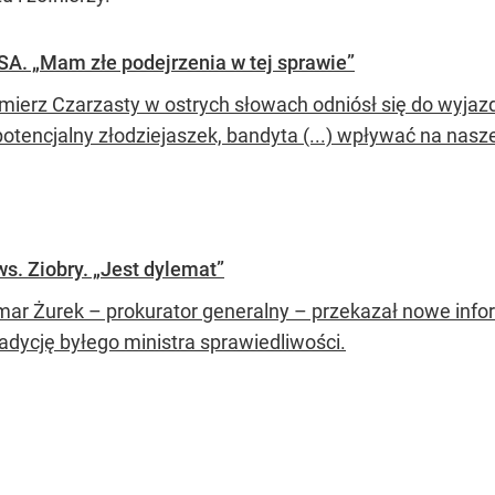
SA. „Mam złe podejrzenia w tej sprawie”
mierz Czarzasty w ostrych słowach odniósł się do wyjaz
otencjalny złodziejaszek, bandyta (...) wpływać na nasz
s. Ziobry. „Jest dylemat”
ar Żurek – prokurator generalny – przekazał nowe infor
radycję byłego ministra sprawiedliwości.