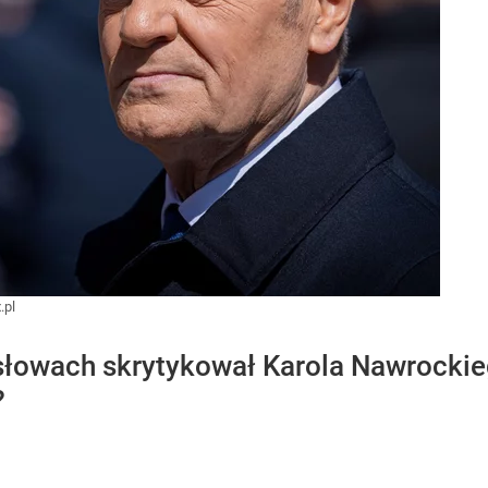
.pl
słowach skrytykował Karola Nawrockie
?