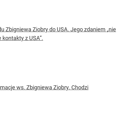
du Zbigniewa Ziobry do USA. Jego zdaniem „nie
e kontakty z USA”.
macje ws. Zbigniewa Ziobry. Chodzi