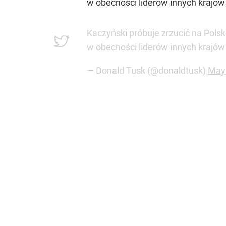
w obecności liderów innych krajów
Kaczyński próbuje zrzucić na Pol
w obecności liderów innych krajów
— Donald Tusk (@donaldtusk)
May 