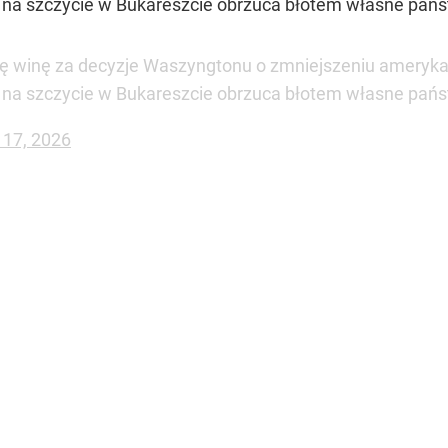
 na szczycie w Bukareszcie obrzuca błotem własne pańs
skę winę za decyzje Waszyngtonu o zmniejszeniu amery
 na szczycie w Bukareszcie obrzuca błotem własne państ
17, 2026