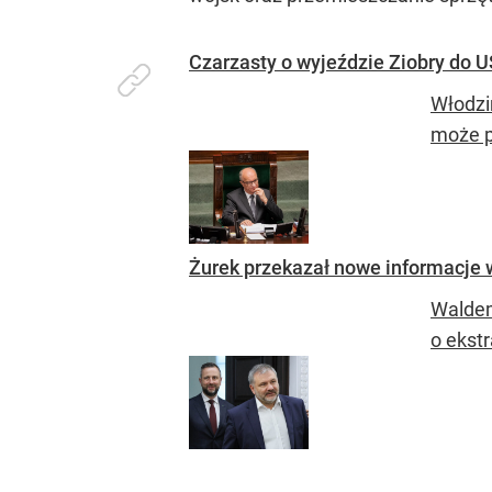
Czarzasty o wyjeździe Ziobry do U
Włodzi
może p
Żurek przekazał nowe informacje w
Waldem
o ekst