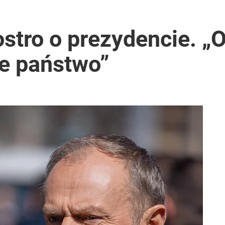
ż pokazuje nastroje Ukraińców
stro o prezydencie. „
e państwo”
ch postępach” ws. Rosji i Ukrainy
acy o przywróceniu CPN