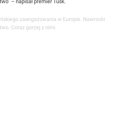
two” – napisał premier Tusk.
kańskiego zaangażowania w Europie. Nawrocki
wo. Coraz gorzej z nimi.