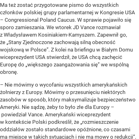
Ma też zostać przygotowane pismo do wszystkich
członków polskiej grupy parlamentarnej w Kongresie USA
– Congressional Poland Caucus. W sprawie pojawiło się
sporo zamieszania. We wtorek JD Vance rozmawiał
z Władysławem Kosiniakiem-Kamyszem. Zapewnił go,
że „Stany Zjednoczone zachowają silną obecność
wojskową w Polsce”. Z kolei na briefingu w Białym Domu
wiceprezydent USA stwierdził, że USA chcą zachęcić
Europę do „większego zaangażowania się” we wspólną
obronę.
– Nie mówimy o wycofaniu wszystkich amerykańskich
żołnierzy z Europy. Mówimy o przesunięciu niektórych
zasobów w sposób, który maksymalizuje bezpieczeństwo
Ameryki. Nie sądzę, żeby to było złe dla Europy –
powiedział Vance. Amerykański wiceprezydent
w kontekście Polski podkreślił, że „rozmieszczenie
oddziałów zostało standardowe opóźnione, co czasami
ma miejsce w takich sytuacjach i nie ma mowy o redukcji”.