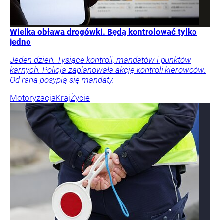
Wielka obława drogówki. Będą kontrolować tylko
jedno
Jeden dzień. Tysiące kontroli, mandatów i punktów
karnych. Policja zaplanowała akcję kontroli kierowców.
Od rana posypią się mandaty.
Motoryzacja
Kraj
Życie