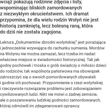
wciąż pokazują rodzinne zdjęcia i listy,
wspominając bliskich zamordowanych
z niezwykłym okrucieństwem. Ich dramat
przypomina, że dla wielu rodzin Wołyń nie jest
historią zamkniętą, lecz bolesną raną, która
do dziś nie została zagojona.
Lektura „Dokumentów zbrodni wołyńskiej” jest porażająca
i jednocześnie wzywająca do rachunku sumienia. Mordów
na Wołyniu nie można zamazać, lecz trzeba im nadać
właściwe miejsce w świadomości historycznej. Tak jak
godny pochówek i troska o grób świadczy o miłości dzieci
do rodziców, tak wspólnota państwowa ma obowiązek
zatroszczyć się o swoich pomordowanych obywateli
i godnie ich pochować. Przypomnienie o rzezi wołyńskiej
i rzeczywiste rozwiązanie problemu jest zobowiązaniem
cywilizowanych ludzi. Nikt nie mówi o żadnej zemście,
ale o poszanowaniu ludzkiej godności zamordowanych,
której odmówili im zdegenerowani oprawcy.