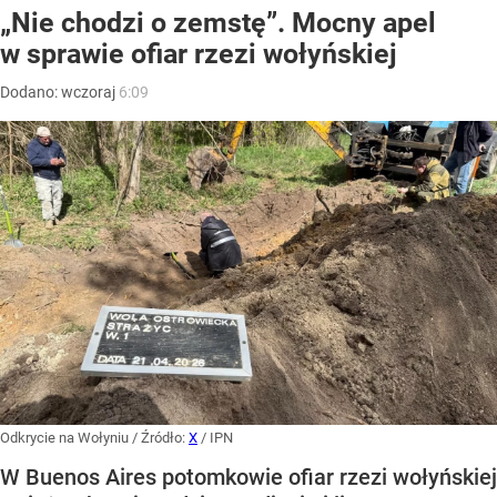
„Nie chodzi o zemstę”. Mocny apel
w sprawie ofiar rzezi wołyńskiej
Dodano:
wczoraj
6:09
Odkrycie na Wołyniu
/ Źródło:
X
/
IPN
W Buenos Aires potomkowie ofiar rzezi wołyńskiej