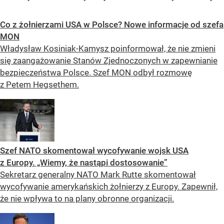
Co z żołnierzami USA w Polsce? Nowe informacje od szefa
MON
Władysław Kosiniak-Kamysz poinformował, że nie zmieni
się zaangażowanie Stanów Zjednoczonych w zapewnianie
bezpieczeństwa Polsce. Szef MON odbył rozmowę
z Petem Hegsethem.
Szef NATO skomentował wycofywanie wojsk USA
z Europy. „Wiemy, że nastąpi dostosowanie”
Sekretarz generalny NATO Mark Rutte skomentował
wycofywanie amerykańskich żołnierzy z Europy. Zapewnił,
że nie wpływa to na plany obronne organizacji.