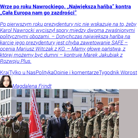
Wrze po roku Nawrockiego. „Największa hańba” kontra
„Cała Europa nam go zazdrości”
Po pierwszym roku prezydentury nic nie wskazuje na to, żeby
Karol Nawrocki wyciszył spory między dwoma zwaśnionymi
politycznymi obozami. – Dotychczas największą hańbą na
karcie jego prezydentury jest chyba zawetowanie SAFE –
ocenia Mariusz Witczak z KO. – Mamy głowę państwa, z
której możemy być dumni – kontruje Marek Jakubiak z
Rozwoju Plus.
Kraj
Tylko u Nas
Polityka
Opinie i komentarze
Tygodnik Wprost
Magdalena
Frindt