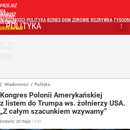
PRZEJDŹ
NA
WPROST
STRONĘ
WIADOMOŚCI
POLITYKA
BIZNES
DOM
ZDROWIE
ROZRYWKA
TYGODN
GŁÓWNĄ
POLITYKA
UBSKRYBUJ
ZALOGUJ
MENU
Wiadomości
/
Polityka
Kongres Polonii Amerykańskiej
z listem do Trumpa ws. żołnierzy USA.
„Z całym szacunkiem wzywamy”
Dodano:
20
maja
15:06