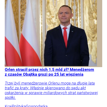
Orlen stracił przez nich 1,5 mld zł? Menedżerom
z czasów Obajtka grozi po 25 lat więzienia
Trzej byli menedżerowie Orlenu mogą na długie lata
trafić za kraty. Właśnie skierowano do sądu akt
oskarżenia w sprawie miliardowych strat państwowej
spółki.
Kraj
Polityka
Gospodarka