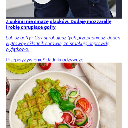
Z cukinii nie smażę placków. Dodaję mozzarellę
i robię chrupiące gofry
Lubisz gofry? Gdy spróbujesz tych przepadniesz. Jeden
wytrawny składnik sprawia, że smakują naprawdę
wyjątkowo.
Przepisy
Żywienie
Składniki odżywcze