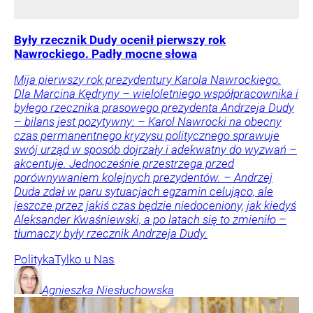
Były rzecznik Dudy ocenił pierwszy rok
Nawrockiego. Padły mocne słowa
Mija pierwszy rok prezydentury Karola Nawrockiego.
Dla Marcina Kędryny – wieloletniego współpracownika i
byłego rzecznika prasowego prezydenta Andrzeja Dudy
– bilans jest pozytywny: – Karol Nawrocki na obecny
czas permanentnego kryzysu politycznego sprawuje
swój urząd w sposób dojrzały i adekwatny do wyzwań –
akcentuje. Jednocześnie przestrzega przed
porównywaniem kolejnych prezydentów. – Andrzej
Duda zdał w paru sytuacjach egzamin celująco, ale
jeszcze przez jakiś czas będzie niedoceniony, jak kiedyś
Aleksander Kwaśniewski, a po latach się to zmieniło –
tłumaczy były rzecznik Andrzeja Dudy.
Polityka
Tylko u Nas
Agnieszka
Niesłuchowska