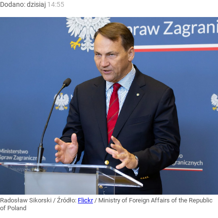
Dodano:
dzisiaj
14:55
Radosław Sikorski
/ Źródło:
Flickr
/
Ministry of Foreign Affairs of the Republic
of Poland