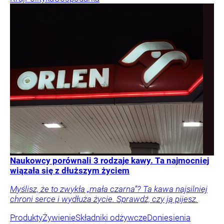
Naukowcy porównali 3 rodzaje kawy. Ta najmocniej
wiązała się z dłuższym życiem
Myślisz, że to zwykła „mała czarna”? Ta kawa najsilniej
chroni serce i wydłuża życie. Sprawdź, czy ją pijesz.
Produkty
Żywienie
Składniki odżywcze
Doniesienia