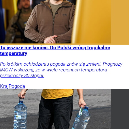
To jeszcze nie koniec. Do Polski wrócą tropikalne
temperatury
Po krótkim ochłodzeniu pogoda znów się zmieni. Prognozy
IMGW wskazują, że w wielu regionach temperatura
przekroczy 30 stopni.
Kraj
Pogoda