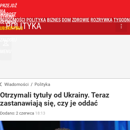
PRZEJDŹ
NA
WPROST
STRONĘ
WIADOMOŚCI
POLITYKA
BIZNES
DOM
ZDROWIE
ROZRYWKA
TYGODN
GŁÓWNĄ
POLITYKA
UBSKRYBUJ
ZALOGUJ
MENU
Wiadomości
/
Polityka
Otrzymali tytuły od Ukrainy. Teraz
zastanawiają się, czy je oddać
Dodano:
2
czerwca
18:13