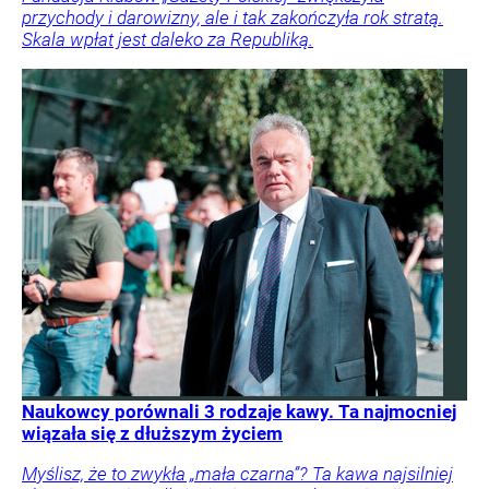
przychody i darowizny, ale i tak zakończyła rok stratą.
Skala wpłat jest daleko za Republiką.
Naukowcy porównali 3 rodzaje kawy. Ta najmocniej
wiązała się z dłuższym życiem
Myślisz, że to zwykła „mała czarna”? Ta kawa najsilniej