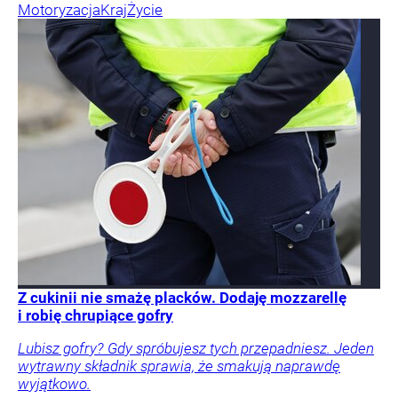
Motoryzacja
Kraj
Życie
Z cukinii nie smażę placków. Dodaję mozzarellę
i robię chrupiące gofry
Lubisz gofry? Gdy spróbujesz tych przepadniesz. Jeden
wytrawny składnik sprawia, że smakują naprawdę
wyjątkowo.