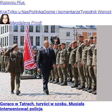
Rozwoju Plus.
Kraj
Tylko u Nas
Polityka
Opinie i komentarze
Tygodnik Wprost
Magdalena
Frindt
Gorąco w Tatrach, turyści w szoku. Musiała
interweniować policja