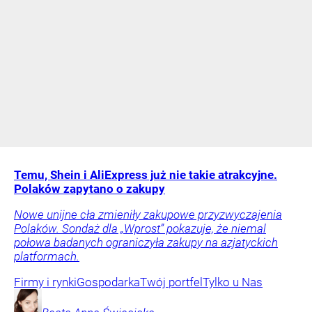
Temu, Shein i AliExpress już nie takie atrakcyjne.
Polaków zapytano o zakupy
Nowe unijne cła zmieniły zakupowe przyzwyczajenia
Polaków. Sondaż dla „Wprost” pokazuje, że niemal
połowa badanych ograniczyła zakupy na azjatyckich
platformach.
Firmy i rynki
Gospodarka
Twój portfel
Tylko u Nas