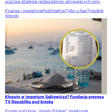
uczciwa strategia restauratorów ukrywających ceny.
Finanse i inwestycje
Podróże
Kraj
Tylko u Nas
Tygodnik
Wprost
Kłopoty w imperium Sakiewicza? Fundacja prezesa
TV Republika pod kreską
Fundacja Klubów „Gazety Polskiej” zwiększyła