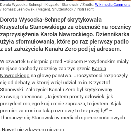
Dorota Wysocka-Schnepf i Krzysztof Stanowski
/ Źródło:
Wikimedia Commons
/
Tomasz Leśniowski (Magen), Shutterstock / Piotr Front
Dorota Wysocka-Schnepf skrytykowała
Krzysztofa Stanowskiego za obecność na rocznicy
zaprzysiężenia Karola Nawrockiego. Dziennikarka
użyła sformułowania, które po raz pierwszy padło
z ust założyciela Kanału Zero pod jej adresem.
W czwartek 6 sierpnia przed Pałacem Prezydenckim miały
miejsce obchody rocznicy zaprzysiężenia
Karola
Nawrockiego
na głowę państwa. Uroczystości rozpoczęły
się od debaty, w której wziął udział m.in. Krzysztof
Stanowski. Założyciel Kanału Zero był krytykowany
za swoją obecność. „Ja jestem prosty człowiek: jak
prezydent mojego kraju mnie zaprasza, to jestem. A jak
premier zaprosi na taką rozmowę to też przyjdę!” –
tłumaczył się Stanowski w mediach społecznościowych.
„Nawet nie zdążyłem niczego...