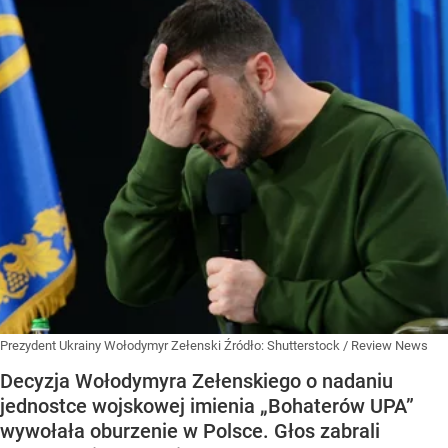
Prezydent Ukrainy Wołodymyr Zełenski
Źródło:
Shutterstock
/
Review News
Decyzja Wołodymyra Zełenskiego o nadaniu
jednostce wojskowej imienia „Bohaterów UPA”
wywołała oburzenie w Polsce. Głos zabrali