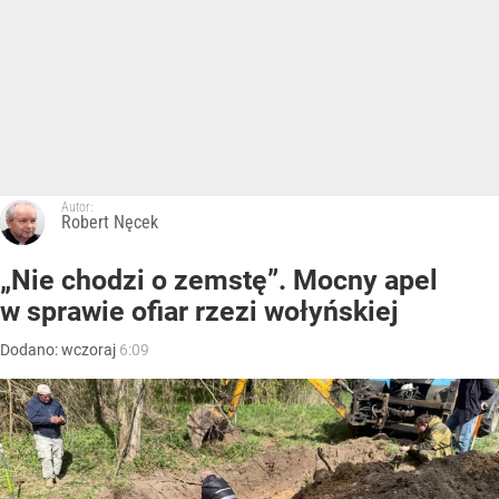
Autor:
Robert Nęcek
„Nie chodzi o zemstę”. Mocny apel
w sprawie ofiar rzezi wołyńskiej
Dodano:
wczoraj
6:09