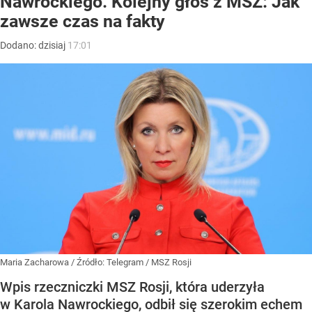
Nawrockiego. Kolejny głos z MSZ: Jak
zawsze czas na fakty
Dodano:
dzisiaj
17:01
Maria Zacharowa
/ Źródło:
Telegram
/
MSZ Rosji
Wpis rzeczniczki MSZ Rosji, która uderzyła
w Karola Nawrockiego, odbił się szerokim echem