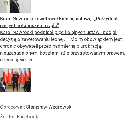
Karol Nawrocki zawetował kolejną ustawę. „Prezydent
nie jest notariuszem rządu”
Karol Nawrocki podpisał pięć kolejnych ustaw i podjął
decyzję o zawetowaniu jednej. – Moim obowiązkiem jest
chronić obywateli przed nadmierną biurokracją,
nieuzasadnionymi kosztami i źle przygotowanym prawem,
uderzającym w...
Opracował:
Stanisław Węgrowski
Źródło:
Facebook