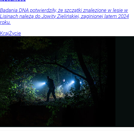
Badania DNA potwierdziły, że szczątki znalezione w lesie w
Lisinach należą do Jowity Zielińskiej, zaginionej latem 2024
roku.
Kraj
Życie