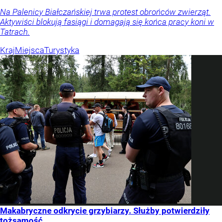
Na Palenicy Białczańskiej trwa protest obrońców zwierząt.
Aktywiści blokują fasiągi i domagają się końca pracy koni w
Tatrach.
Kraj
Miejsca
Turystyka
Makabryczne odkrycie grzybiarzy. Służby potwierdziły
tożsamość