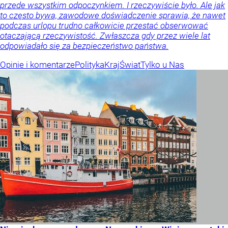
przede wszystkim odpoczynkiem. I rzeczywiście było. Ale jak
to często bywa, zawodowe doświadczenie sprawia, że nawet
podczas urlopu trudno całkowicie przestać obserwować
otaczającą rzeczywistość. Zwłaszcza gdy przez wiele lat
odpowiadało się za bezpieczeństwo państwa.
Opinie i komentarze
Polityka
Kraj
Świat
Tylko u Nas