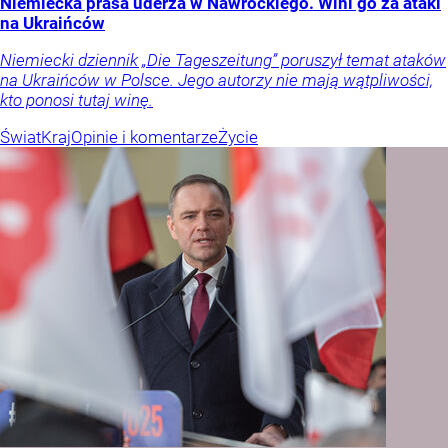
Niemiecka prasa uderza w Nawrockiego. Wini go za ataki
na Ukraińców
Niemiecki dziennik „Die Tageszeitung” poruszył temat ataków
na Ukraińców w Polsce. Jego autorzy nie mają wątpliwości,
kto ponosi tutaj winę.
Świat
Kraj
Opinie i komentarze
Życie