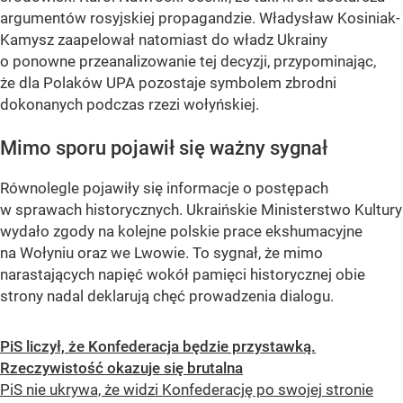
argumentów rosyjskiej propagandzie. Władysław Kosiniak-
Kamysz zaapelował natomiast do władz Ukrainy
o ponowne przeanalizowanie tej decyzji, przypominając,
że dla Polaków UPA pozostaje symbolem zbrodni
dokonanych podczas rzezi wołyńskiej.
Mimo sporu pojawił się ważny sygnał
Równolegle pojawiły się informacje o postępach
w sprawach historycznych. Ukraińskie Ministerstwo Kultury
wydało zgody na kolejne polskie prace ekshumacyjne
na Wołyniu oraz we Lwowie. To sygnał, że mimo
narastających napięć wokół pamięci historycznej obie
strony nadal deklarują chęć prowadzenia dialogu.
PiS liczył, że Konfederacja będzie przystawką.
Rzeczywistość okazuje się brutalna
PiS nie ukrywa, że widzi Konfederację po swojej stronie