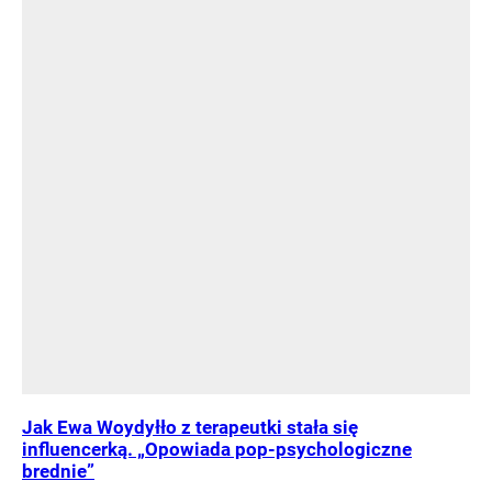
Jak Ewa Woydyłło z terapeutki stała się
influencerką. „Opowiada pop-psychologiczne
brednie”