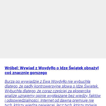
Wróbel: Wywiad z Woydyłło o Idze Świątek obnażył
coś znacznie gorszego
Burza po wywiadzie z Ewą Woydyłło nie wybuchła
dlatego, że padły kontrowersyjne słowa o Idze Świątek.
Wybuchła dlatego, że coraz częściej za ekspercką
analizę uznajemy opinie wygłaszane bez wiedzy, faktów
i odpowiedzialności. Internet od dawna premiuje nie
tych, którzy wiedzą najwięcej, lecz tych, którzy mówią