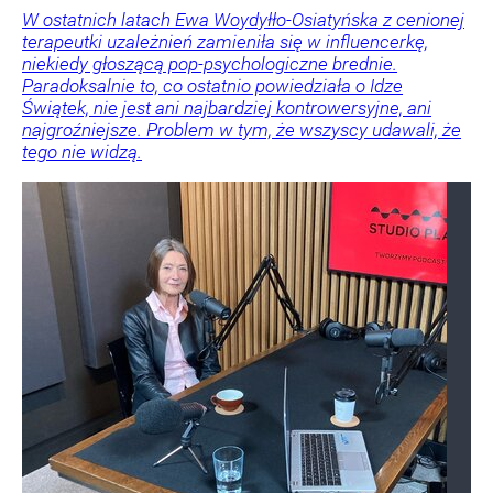
W ostatnich latach Ewa Woydyłło-Osiatyńska z cenionej
terapeutki uzależnień zamieniła się w influencerkę,
niekiedy głoszącą pop-psychologiczne brednie.
Paradoksalnie to, co ostatnio powiedziała o Idze
Świątek, nie jest ani najbardziej kontrowersyjne, ani
najgroźniejsze. Problem w tym, że wszyscy udawali, że
tego nie widzą.