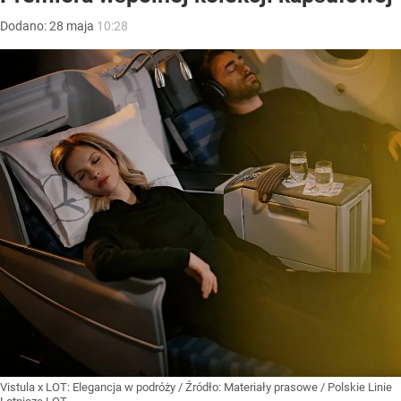
Dodano:
28
maja
10:28
Vistula x LOT: Elegancja w podróży
/ Źródło:
Materiały prasowe
/
Polskie Linie