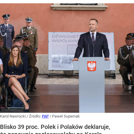
Karol Nawrocki
/ Źródło:
PAP
/
Paweł Supernak
Blisko 39 proc. Polek i Polaków deklaruje,