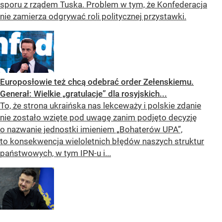
sporu z rządem Tuska. Problem w tym, że Konfederacja
nie zamierza odgrywać roli politycznej przystawki.
Europosłowie też chcą odebrać order Zełenskiemu.
Generał: Wielkie „gratulacje” dla rosyjskich...
To, że strona ukraińska nas lekceważy i polskie zdanie
nie zostało wzięte pod uwagę zanim podjęto decyzję
o nazwanie jednostki imieniem „Bohaterów UPA”,
to konsekwencja wieloletnich błędów naszych struktur
państwowych, w tym IPN-u i...