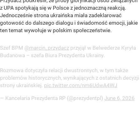
Przydacz podkreślił, że próby gloryfikacji osób związanych
z UPA spotykają się w Polsce z jednoznaczną reakcją.
Jednocześnie strona ukraińska miała zadeklarować
gotowość do dalszego dialogu i świadomość emocji, jakie
ten temat wywołuje w polskim społeczeństwie.
Szef BPM
@marcin_przydacz
przyjął w Belwederze Kyryła
Budanowa – szefa Biura Prezydenta Ukrainy.
Rozmowa dotyczyła relacji dwustronnych, w tym także
problemów historycznych, wynikających z ostatnich decyzji
strony ukraińskiej.
pic.twitter.com/nm6UdwA4WJ
— Kancelaria Prezydenta RP (@prezydentpl)
June 6, 2026