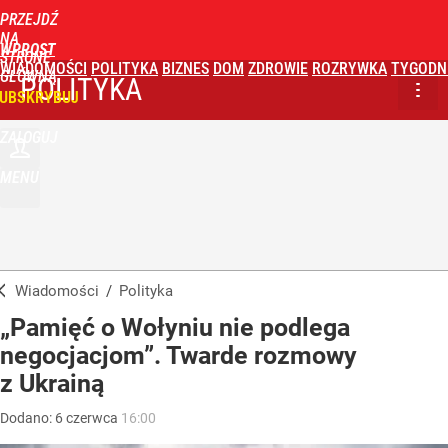
PRZEJDŹ
NA
WPROST
STRONĘ
WIADOMOŚCI
POLITYKA
BIZNES
DOM
ZDROWIE
ROZRYWKA
TYGODN
GŁÓWNĄ
POLITYKA
UBSKRYBUJ
ZALOGUJ
MENU
Wiadomości
/
Polityka
„Pamięć o Wołyniu nie podlega
negocjacjom”. Twarde rozmowy
z Ukrainą
Dodano:
6
czerwca
16:00