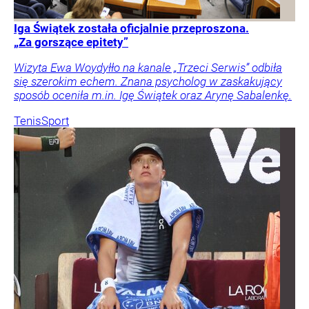
Iga Świątek została oficjalnie przeproszona.
„Za gorszące epitety”
Wizyta Ewa Woydyłło na kanale „Trzeci Serwis” odbiła
się szerokim echem. Znana psycholog w zaskakujący
sposób oceniła m.in. Igę Świątek oraz Arynę Sabalenkę.
Tenis
Sport