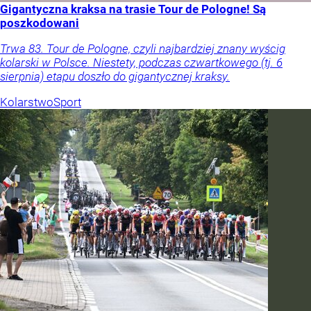
Gigantyczna kraksa na trasie Tour de Pologne! Są
poszkodowani
Trwa 83. Tour de Pologne, czyli najbardziej znany wyścig
kolarski w Polsce. Niestety, podczas czwartkowego (tj. 6
sierpnia) etapu doszło do gigantycznej kraksy.
Kolarstwo
Sport