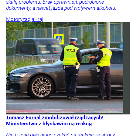
skalę problemu. Brak uprawnień, podrobione
dokumenty, a nawet jazda pod wpływem alkoholu.
Motoryzacja
Kraj
Tomasz Fornal zmobilizował rządzących!
Ministerstwo z błyskawiczną reakcją
Nie trzeba było długo czekać na reakcję ze strony