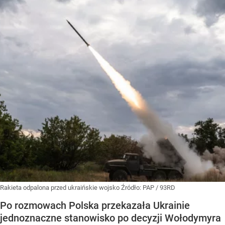
Rakieta odpalona przed ukraińskie wojsko
Źródło:
PAP
/
93RD
Po rozmowach Polska przekazała Ukrainie
jednoznaczne stanowisko po decyzji Wołodymyra