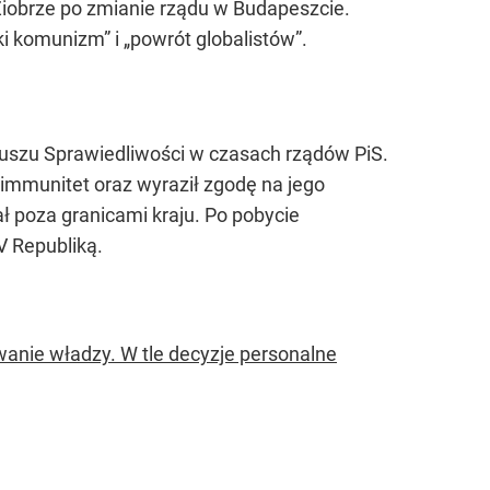
Ziobrze po zmianie rządu w Budapeszcie.
 komunizm” i „powrót globalistów”.
uszu Sprawiedliwości w czasach rządów PiS.
i immunitet oraz wyraził zgodę na jego
ał poza granicami kraju. Po pobycie
V Republiką.
anie władzy. W tle decyzje personalne