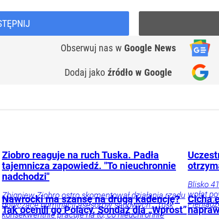
STĘPNIJ
Obserwuj nas
w
Google News
Dodaj jako
źródło w Google
Ziobro reaguje na ruch Tuska. Padła
Uczest
tajemnicza zapowiedź. "To nieuchronnie
otrzym
nadchodzi"
Blisko 4
wpłat po
Zbigniew Ziobro ostro skomentował działania rządu
Nawrocki ma szansę na drugą kadencję?
Cicha 
Pieniądz
dotyczące nominacji asesorów sądowych. „Tusk
Tak ocenili go Polacy. Sondaż dla „Wprost”
napraw
konsekwentnie pracuje na to, co nieuchronnie