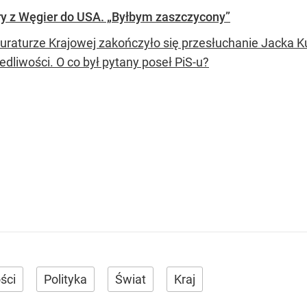
ry z Węgier do USA. „Byłbym zaszczycony”
uraturze Krajowej zakończyło się przesłuchanie Jacka 
edliwości. O co był pytany poseł PiS-u?
ści
Polityka
Świat
Kraj