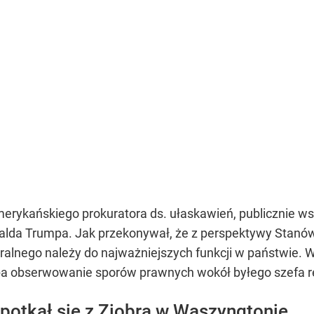
merykańskiego prokuratora ds. ułaskawień, publicznie w
alda Trumpa. Jak przekonywał, że z perspektywy Stanó
eralnego należy do najważniejszych funkcji w państwie.
a obserwowanie sporów prawnych wokół byłego szefa re
potkał się z Ziobrą w Waszyngtonie