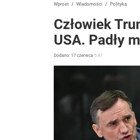
Wprost
/
Wiadomości
/
Polityka
Człowiek Tru
USA. Padły m
Dodano:
17
czerwca
5:47