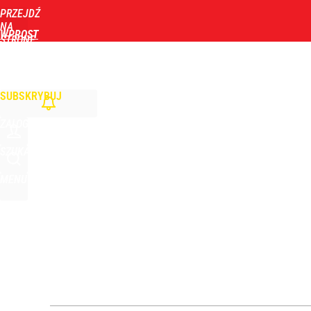
PRZEJDŹ
Udostępnij
0
Skomentuj
NA
WPROST
STRONĘ
GŁÓWNĄ
WIADOMOŚCI
POLITYKA
BIZNES
DOM
ZDROWIE
ROZRYWKA
TYGOD
SUBSKRYBUJ
ZALOGUJ
SZUKAJ
MENU