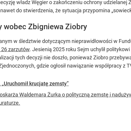
ecyzję władz Węgier o zakończeniu ochrony udzielanej 
wet do stwierdzenia, że sytuacja przypomina „sowiecki
y wobec Zbigniewa Ziobry
zanym w śledztwie dotyczącym nieprawidłowości w Fund
e 26 zarzutów
. Jesienią 2025 roku Sejm uchylił politykow
lizacji tych decyzji nie doszło, ponieważ Ziobro przebyw
jednoczonych, gdzie ogłosił nawiązanie współpracy z T
. „Uruchomił krucjatę zemsty”
 oskarża Waldemara Żurka o polityczną zemstę i nadużyw
uraturze.