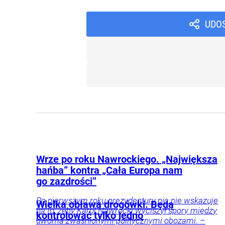
UDO
Wrze po roku Nawrockiego. „Największa
hańba” kontra „Cała Europa nam
go zazdrości”
Po pierwszym roku prezydentury nic nie wskazuje
Wielka obława drogówki. Będą
na to, żeby Karol Nawrocki wyciszył spory między
kontrolować tylko jedno
dwoma zwaśnionymi politycznymi obozami. –