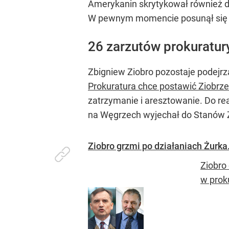
Amerykanin skrytykował również d
W pewnym momencie posunął się na
26 zarzutów prokuratur
Zbigniew Ziobro pozostaje podejr
Prokuratura chce postawić Ziobrz
zatrzymanie i aresztowanie. Do rea
na Węgrzech wyjechał do Stanów Z
Ziobro grzmi po działaniach Żurka
Ziobro
w prok