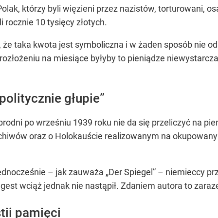
 Polak, którzy byli więzieni przez nazistów, torturowani,
 rocznie 10 tysięcy złotych.
 że taka kwota jest symboliczna i w żaden sposób nie od
 rozłożeniu na miesiące byłyby to pieniądze niewystarcz
politycznie głupie”
rodni po wrześniu 1939 roku nie da się przeliczyć na pie
archiwów oraz o Holokauście realizowanym na okupowanym
Jednocześnie – jak zauważa „Der Spiegel” – niemieccy 
ki gest wciąż jednak nie nastąpił. Zdaniem autora to zara
ii pamięci