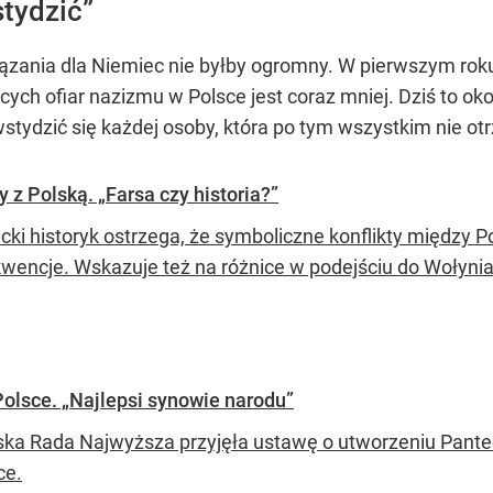
tydzić”
ązania dla Niemiec nie byłby ogromny. W pierwszym rok
ych ofiar nazizmu w Polsce jest coraz mniej. Dziś to okoł
tydzić się każdej osoby, która po tym wszystkim nie o
 z Polską. „Farsa czy historia?”
cki historyk ostrzega, że symboliczne konflikty między 
wencje. Wskazuje też na różnice w podejściu do Wołynia
olsce. „Najlepsi synowie narodu”
ska Rada Najwyższa przyjęła ustawę o utworzeniu Pan
ce.