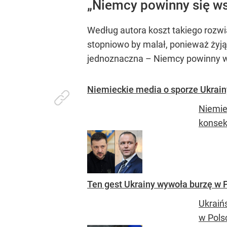
„Niemcy powinny się ws
Według autora koszt takiego rozwi
stopniowo by malał, ponieważ żyjąc
jednoznaczna – Niemcy powinny ws
Niemieckie media o sporze Ukrainy
Niemie
konsek
Ten gest Ukrainy wywoła burzę w P
Ukraiń
w Pols