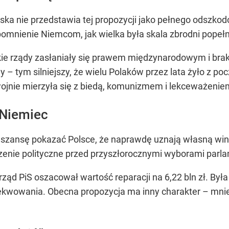
ka nie przedstawia tej propozycji jako pełnego odszkod
pomnienie Niemcom, jak wielka była skala zbrodni popeł
ckie rządy zasłaniały się prawem międzynarodowym i br
 – tym silniejszy, że wielu Polaków przez lata żyło z p
wojnie mierzyła się z biedą, komunizmem i lekceważenie
 Niemiec
 szansę pokazać Polsce, że naprawdę uznają własną win
czenie polityczne przed przyszłorocznymi wyborami parl
 rząd PiS oszacował wartość reparacji na 6,22 bln zł. Był
ekwowania. Obecna propozycja ma inny charakter – mnie