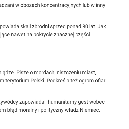
 osadzani w obozach koncentracyjnych lub w inny
powiada skali zbrodni sprzed ponad 80 lat. Jak
ające nawet na pokrycie znacznej części
niądze. Pisze o mordach, niszczeniu miast,
 terytorium Polski. Podkreśla też ogrom ofiar
przywódcy zapowiadali humanitarny gest wobec
zem błąd moralny i polityczny władz Niemiec.