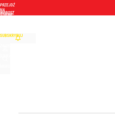
PRZEJDŹ
Udostępnij
0
Skomentuj
NA
WPROST
STRONĘ
GŁÓWNĄ
WIADOMOŚCI
POLITYKA
BIZNES
DOM
ZDROWIE
ROZRYWKA
TYGOD
SUBSKRYBUJ
ZALOGUJ
SZUKAJ
MENU