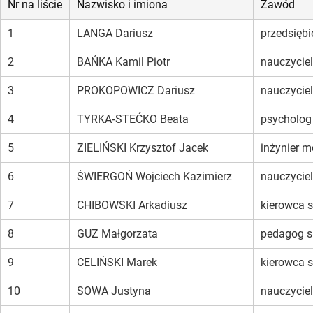
Nr na liście
Nazwisko i imiona
Zawód
1
LANGA Dariusz
przedsiębi
2
BAŃKA Kamil Piotr
nauczycie
3
PROKOPOWICZ Dariusz
nauczycie
4
TYRKA‑STEĆKO Beata
psycholog
5
ZIELIŃSKI Krzysztof Jacek
inżynier 
6
ŚWIERGOŃ Wojciech Kazimierz
nauczyciel
7
CHIBOWSKI Arkadiusz
kierowca 
8
GUZ Małgorzata
pedagog s
9
CELIŃSKI Marek
kierowca 
10
SOWA Justyna
nauczyciel