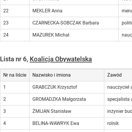
22
MEKLER Anna
mena
23
CZARNECKA‑SOBCZAK Barbara
polit
24
MAZUREK Michał
nauc
Lista nr 6,
Koalicja Obywatelska
Nr na liście
Nazwisko i imiona
Zawód
1
GRABCZUK Krzysztof
nauczyciel 
2
GROMADZKA Małgorzata
specjalista 
3
ŻMIJAN Stanisław
inżynier b
4
BELINA‑WAWRYK Ewa
rolnik