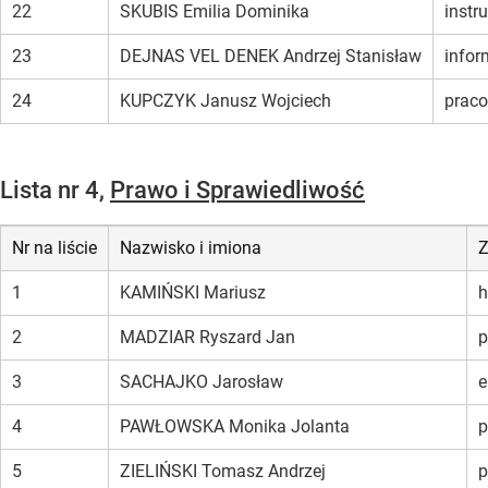
22
SKUBIS Emilia Dominika
instr
23
DEJNAS VEL DENEK Andrzej Stanisław
infor
24
KUPCZYK Janusz Wojciech
praco
Lista nr 4,
Prawo i Sprawiedliwość
Nr na liście
Nazwisko i imiona
1
KAMIŃSKI Mariusz
h
2
MADZIAR Ryszard Jan
p
3
SACHAJKO Jarosław
e
4
PAWŁOWSKA Monika Jolanta
p
5
ZIELIŃSKI Tomasz Andrzej
p