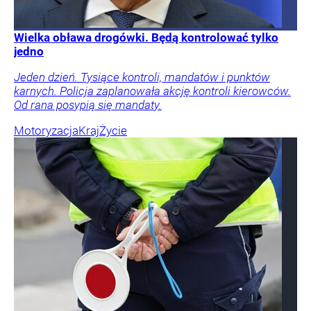
Wielka obława drogówki. Będą kontrolować tylko
jedno
Jeden dzień. Tysiące kontroli, mandatów i punktów
karnych. Policja zaplanowała akcję kontroli kierowców.
Od rana posypią się mandaty.
Motoryzacja
Kraj
Życie