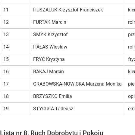
11
HUSZALUK Krzysztof Franciszek
ki
12
FURTAK Marcin
rol
13
SMYK Krzysztof
prz
14
HAŁAS Wiesław
rol
15
FRYC Krystyna
fry
16
BAKAJ Marcin
ki
17
GRABOWSKA‑NOWICKA Marzena Monika
pie
18
BRZYSZKO Emilia
opi
19
STYCUŁA Tadeusz
em
Lista nr 8, Ruch Dobrobytu i Pokoju