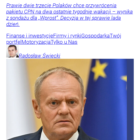
Prawie dwie trzecie Polaków chce przywrócenia
pakietu CPN na dwa ostatnie tygodnie wakacji – wynika
z sondażu dla „Wprost”. Decyzja w tej sprawie lada
dzień.
Finanse i inwestycje
Firmy i rynki
Gospodarka
Twój
portfel
Motoryzacja
Tylko u Nas
Radosław
Święcki