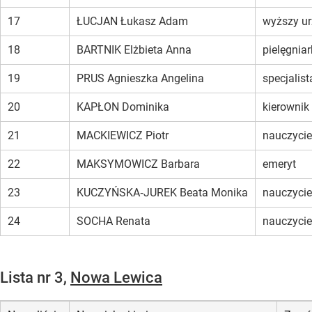
17
ŁUCJAN Łukasz Adam
wyższy u
18
BARTNIK Elżbieta Anna
pielęgnia
19
PRUS Agnieszka Angelina
specjalis
20
KAPŁON Dominika
kierownik
21
MACKIEWICZ Piotr
nauczyciel
22
MAKSYMOWICZ Barbara
emeryt
23
KUCZYŃSKA‑JUREK Beata Monika
nauczycie
24
SOCHA Renata
nauczycie
Lista nr 3,
Nowa Lewica