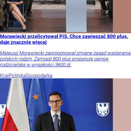
Morawiecki przelicytował PiS. Chce zawieszać 800 plus,
daje znacznie więcej
Mateusz Morawiecki zaproponował zmianę zasad wspierania
polskich rodzin. Zamiast 800 plus proponuje pensję
rodzicielską w wysokości 3600 zł.
Kraj
Polityka
Gospodarka