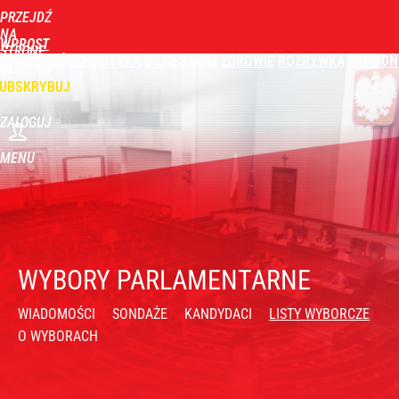
PRZEJDŹ
NA
WPROST
STRONĘ
WIADOMOŚCI
POLITYKA
BIZNES
DOM
ZDROWIE
ROZRYWKA
TYGODN
GŁÓWNĄ
UBSKRYBUJ
ZALOGUJ
MENU
WYBORY PARLAMENTARNE
WIADOMOŚCI
SONDAŻE
KANDYDACI
LISTY WYBORCZE
O WYBORACH