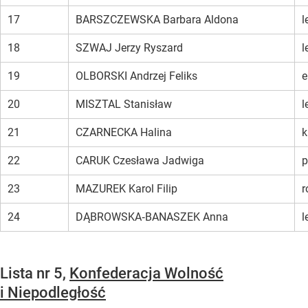
17
BARSZCZEWSKA Barbara Aldona
l
18
SZWAJ Jerzy Ryszard
l
19
OLBORSKI Andrzej Feliks
e
20
MISZTAL Stanisław
l
21
CZARNECKA Halina
k
22
CARUK Czesława Jadwiga
p
23
MAZUREK Karol Filip
r
24
DĄBROWSKA‑BANASZEK Anna
l
Lista nr 5,
Konfederacja Wolność
i Niepodległość