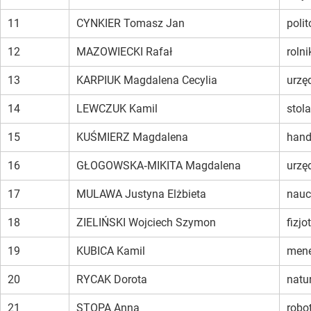
11
CYNKIER Tomasz Jan
polit
12
MAZOWIECKI Rafał
rolni
13
KARPIUK Magdalena Cecylia
urzę
14
LEWCZUK Kamil
stola
15
KUŚMIERZ Magdalena
hand
16
GŁOGOWSKA‑MIKITA Magdalena
urzę
17
MULAWA Justyna Elżbieta
nauc
18
ZIELIŃSKI Wojciech Szymon
fizjo
19
KUBICA Kamil
mene
20
RYCAK Dorota
natu
21
STOPA Anna
robo