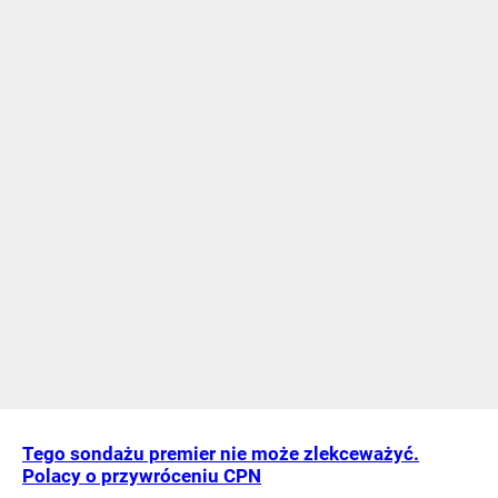
Tego sondażu premier nie może zlekceważyć.
Polacy o przywróceniu CPN