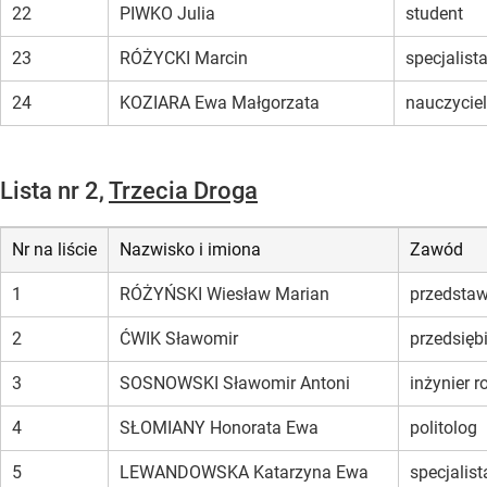
22
PIWKO Julia
student
23
RÓŻYCKI Marcin
specjalis
24
KOZIARA Ewa Małgorzata
nauczyciel
Lista nr 2,
Trzecia Droga
Nr na liście
Nazwisko i imiona
Zawód
1
RÓŻYŃSKI Wiesław Marian
przedstaw
2
ĆWIK Sławomir
przedsięb
3
SOSNOWSKI Sławomir Antoni
inżynier r
4
SŁOMIANY Honorata Ewa
politolog
5
LEWANDOWSKA Katarzyna Ewa
specjalis