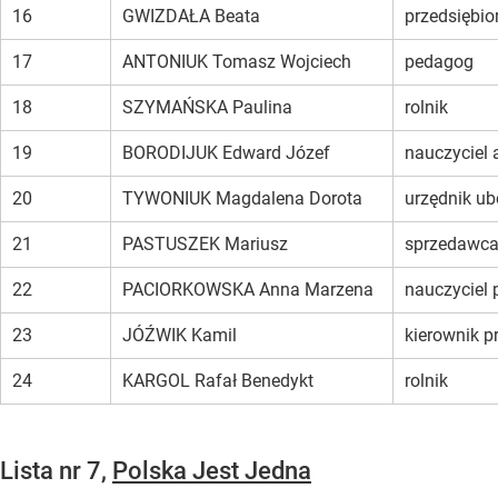
16
GWIZDAŁA Beata
przedsiębio
17
ANTONIUK Tomasz Wojciech
pedagog
18
SZYMAŃSKA Paulina
rolnik
19
BORODIJUK Edward Józef
nauczyciel 
20
TYWONIUK Magdalena Dorota
urzędnik ub
21
PASTUSZEK Mariusz
sprzedawc
22
PACIORKOWSKA Anna Marzena
nauczyciel 
23
JÓŹWIK Kamil
kierownik p
24
KARGOL Rafał Benedykt
rolnik
Lista nr 7,
Polska Jest Jedna