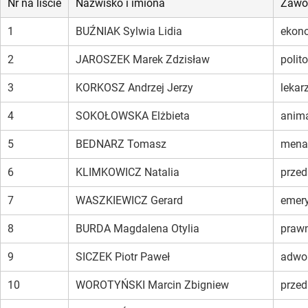
Nr na liście
Nazwisko i imiona
Zawó
1
BUŹNIAK Sylwia Lidia
ekon
2
JAROSZEK Marek Zdzisław
polit
3
KORKOSZ Andrzej Jerzy
lekar
4
SOKOŁOWSKA Elżbieta
anima
5
BEDNARZ Tomasz
mena
6
KLIMKOWICZ Natalia
przed
7
WASZKIEWICZ Gerard
emery
8
BURDA Magdalena Otylia
prawn
9
SICZEK Piotr Paweł
adwo
10
WOROTYŃSKI Marcin Zbigniew
przed