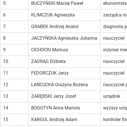
5
BUCZYŃSKI Maciej Paweł
ekonomista
6
KLIMCZUK Agnieszka
zarządca n
7
GRABEK Andrzej Anatol
diagnosta 
8
JACZYŃSKA Agnieszka Julianna
nauczyciel
9
CICHOCKI Mariusz
inżynier me
10
ZADRĄG Elżbieta
nauczyciel
11
FEDORCZUK Jerzy
nauczyciel
12
ŁAŃCUCKA Grażyna Bożena
nauczyciel 
13
ZARĘBSKI Jerzy Józef
urzędnik
14
BOGUTYN Anna Mariola
wyższy urz
15
KARGUL Andrzej Adam
kontroler f