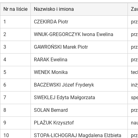
Nr na liście
Nazwisko i imiona
Za
1
CZEKIRDA Piotr
prz
2
WNUK‑GREGORCZYK Iwona Ewelina
prz
3
GAWROŃSKI Marek Piotr
prz
4
RARAK Ewelina
prz
5
WENEK Monika
tec
6
BACZEWSKI Józef Fryderyk
in
7
SWEKLEJ Edyta Małgorzata
spe
8
SOLAN Bernard
prz
9
PLAŻUK Krzysztof
nau
10
STOPA‑LICHOGRAJ Magdalena Elżbieta
prz