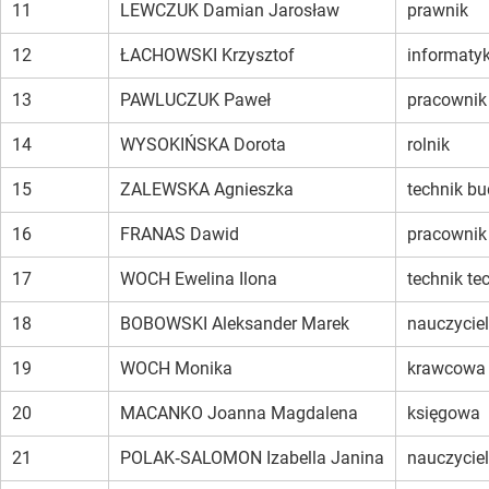
11
LEWCZUK Damian Jarosław
prawnik
12
ŁACHOWSKI Krzysztof
informaty
13
PAWLUCZUK Paweł
pracownik
14
WYSOKIŃSKA Dorota
rolnik
15
ZALEWSKA Agnieszka
technik b
16
FRANAS Dawid
pracownik
17
WOCH Ewelina Ilona
technik te
18
BOBOWSKI Aleksander Marek
nauczyciel
19
WOCH Monika
krawcowa
20
MACANKO Joanna Magdalena
księgowa
21
POLAK‑SALOMON Izabella Janina
nauczyciel