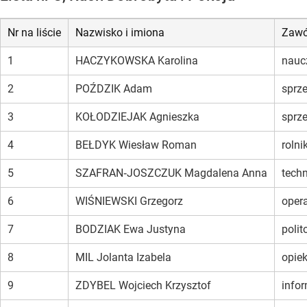
Nr na liście
Nazwisko i imiona
Zaw
1
HACZYKOWSKA Karolina
nauc
2
POŹDZIK Adam
sprze
3
KOŁODZIEJAK Agnieszka
sprz
4
BEŁDYK Wiesław Roman
rolni
5
SZAFRAN‑JOSZCZUK Magdalena Anna
techn
6
WIŚNIEWSKI Grzegorz
oper
7
BODZIAK Ewa Justyna
polit
8
MIL Jolanta Izabela
opie
9
ZDYBEL Wojciech Krzysztof
info