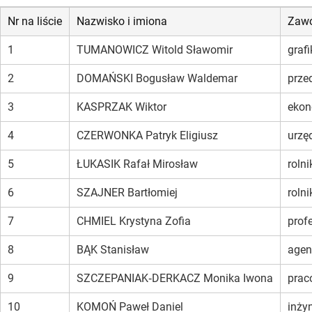
Nr na liście
Nazwisko i imiona
Zaw
1
TUMANOWICZ Witold Sławomir
grafi
2
DOMAŃSKI Bogusław Waldemar
prze
3
KASPRZAK Wiktor
ekon
4
CZERWONKA Patryk Eligiusz
urzę
5
ŁUKASIK Rafał Mirosław
rolni
6
SZAJNER Bartłomiej
rolni
7
CHMIEL Krystyna Zofia
prof
8
BĄK Stanisław
agen
9
SZCZEPANIAK‑DERKACZ Monika Iwona
prac
10
KOMOŃ Paweł Daniel
inżyn