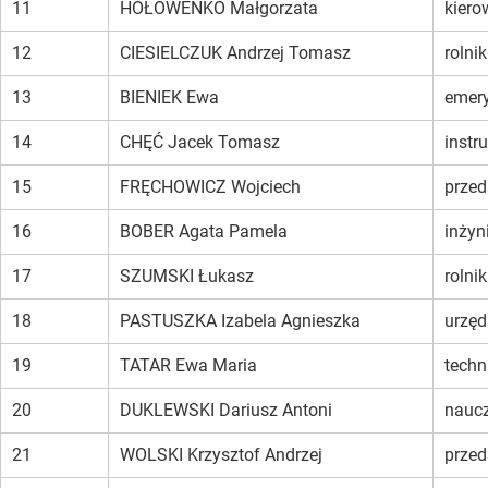
11
HOŁOWEŃKO Małgorzata
kiero
12
CIESIELCZUK Andrzej Tomasz
rolnik
13
BIENIEK Ewa
emer
14
CHĘĆ Jacek Tomasz
instr
15
FRĘCHOWICZ Wojciech
przed
16
BOBER Agata Pamela
inżyn
17
SZUMSKI Łukasz
rolnik
18
PASTUSZKA Izabela Agnieszka
urzę
19
TATAR Ewa Maria
techn
20
DUKLEWSKI Dariusz Antoni
naucz
21
WOLSKI Krzysztof Andrzej
przed