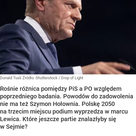
Donald Tusk
Źródło:
Shutterstock
/
Drop of Light
Rośnie różnica pomiędzy PiS a PO względem
poprzedniego badania. Powodów do zadowolenia
nie ma też Szymon Hołownia. Polskę 2050
na trzecim miejscu podium wyprzedza w marcu
Lewica. Które jeszcze partie znalazłyby się
w Sejmie?