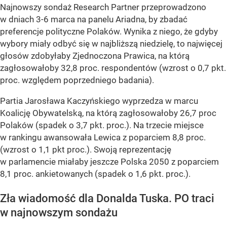
Najnowszy sondaż Research Partner przeprowadzono
w dniach 3-6 marca na panelu Ariadna, by zbadać
preferencje polityczne Polaków. Wynika z niego, że gdyby
wybory miały odbyć się w najbliższą niedzielę, to najwięcej
głosów zdobyłaby Zjednoczona Prawica, na którą
zagłosowałoby 32,8 proc. respondentów (wzrost o 0,7 pkt.
proc. względem poprzedniego badania).
Partia Jarosława Kaczyńskiego wyprzedza w marcu
Koalicję Obywatelską, na którą zagłosowałoby 26,7 proc
Polaków (spadek o 3,7 pkt. proc.). Na trzecie miejsce
w rankingu awansowała Lewica z poparciem 8,8 proc.
(wzrost o 1,1 pkt proc.). Swoją reprezentację
w parlamencie miałaby jeszcze Polska 2050 z poparciem
8,1 proc. ankietowanych (spadek o 1,6 pkt. proc.).
Zła wiadomość dla Donalda Tuska. PO traci
w najnowszym sondażu