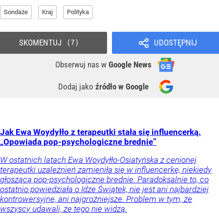
Sondaże
Kraj
Polityka
SKOMENTUJ
UDOSTĘPNIJ
7
Obserwuj nas
w
Google News
Dodaj jako
źródło w Google
Jak Ewa Woydyłło z terapeutki stała się influencerką.
„Opowiada pop-psychologiczne brednie”
W ostatnich latach Ewa Woydyłło-Osiatyńska z cenionej
terapeutki uzależnień zamieniła się w influencerkę, niekiedy
głoszącą pop-psychologiczne brednie. Paradoksalnie to, co
ostatnio powiedziała o Idze Świątek, nie jest ani najbardziej
kontrowersyjne, ani najgroźniejsze. Problem w tym, że
wszyscy udawali, że tego nie widzą.