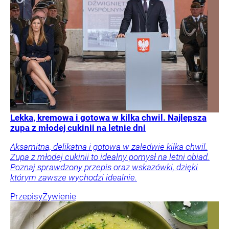
Lekka, kremowa i gotowa w kilka chwil. Najlepsza
zupa z młodej cukinii na letnie dni
Aksamitna, delikatna i gotowa w zaledwie kilka chwil.
Zupa z młodej cukinii to idealny pomysł na letni obiad.
Poznaj sprawdzony przepis oraz wskazówki, dzięki
którym zawsze wychodzi idealnie.
Przepisy
Żywienie