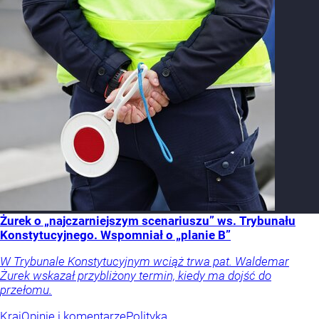
Żurek o „najczarniejszym scenariuszu” ws. Trybunału
Konstytucyjnego. Wspomniał o „planie B”
W Trybunale Konstytucyjnym wciąż trwa pat. Waldemar
Żurek wskazał przybliżony termin, kiedy ma dojść do
przełomu.
Kraj
Opinie i komentarze
Polityka