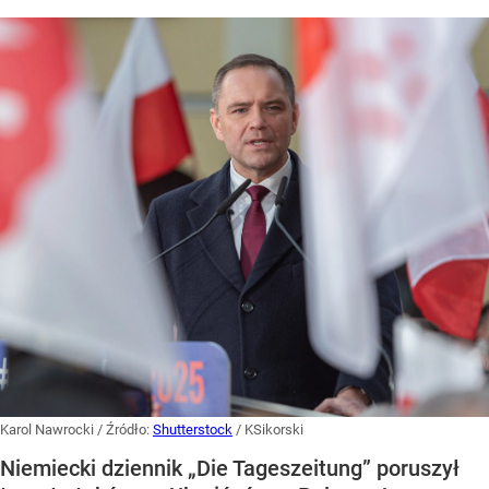
Karol Nawrocki
/ Źródło:
Shutterstock
/
KSikorski
Niemiecki dziennik „Die Tageszeitung” poruszył