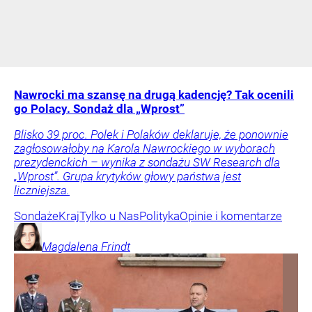
Nawrocki ma szansę na drugą kadencję? Tak ocenili
go Polacy. Sondaż dla „Wprost”
Blisko 39 proc. Polek i Polaków deklaruje, że ponownie
zagłosowałoby na Karola Nawrockiego w wyborach
prezydenckich – wynika z sondażu SW Research dla
„Wprost”. Grupa krytyków głowy państwa jest
liczniejsza.
Sondaże
Kraj
Tylko u Nas
Polityka
Opinie i komentarze
Magdalena
Frindt