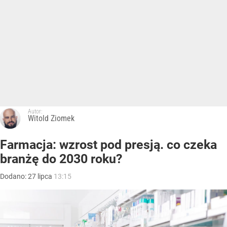
Autor:
Witold Ziomek
Farmacja: wzrost pod presją. co czeka
branżę do 2030 roku?
Dodano:
27
lipca
13:15