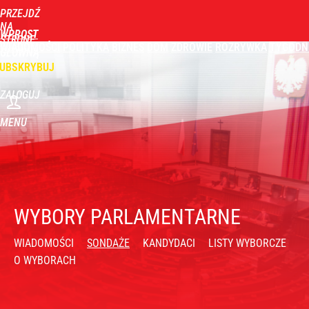
PRZEJDŹ
NA
WPROST
STRONĘ
WIADOMOŚCI
POLITYKA
BIZNES
DOM
ZDROWIE
ROZRYWKA
TYGODN
GŁÓWNĄ
UBSKRYBUJ
ZALOGUJ
MENU
WYBORY PARLAMENTARNE
WIADOMOŚCI
SONDAŻE
KANDYDACI
LISTY WYBORCZE
O WYBORACH