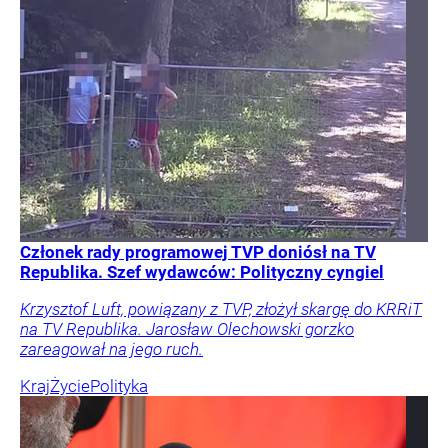
Członek rady programowej TVP doniósł na TV
Republika. Szef wydawców: Polityczny cyngiel
Krzysztof Luft, powiązany z TVP, złożył skargę do KRRiT
na TV Republika. Jarosław Olechowski gorzko
zareagował na jego ruch.
Kraj
Życie
Polityka