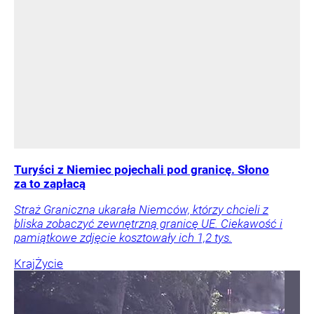
Turyści z Niemiec pojechali pod granicę. Słono
za to zapłacą
Straż Graniczna ukarała Niemców, którzy chcieli z
bliska zobaczyć zewnętrzną granicę UE. Ciekawość i
pamiątkowe zdjęcie kosztowały ich 1,2 tys.
Kraj
Życie