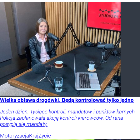
Wielka obława drogówki. Będą kontrolować tylko jedno
Jeden dzień. Tysiące kontroli, mandatów i punktów karnych.
Policja zaplanowała akcję kontroli kierowców. Od rana
posypią się mandaty.
Motoryzacja
Kraj
Życie