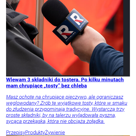
Wlewam 3 składniki do tostera. Po kilku minutach
mam chrupiące „tosty” bez chleba
Masz ochotę na chrupiące pieczywo, ale ograniczasz
węglowodany? Zrób te wyjątkowe tosty, które w smaku
do złudzenia przypominają tradycyjne. Wystarczą trzy
proste składniki, by na talerzu wylądowała pyszna,
sycąca przekąska, która nie obciąża żołądka.
Przepisy
Produkty
Żywienie