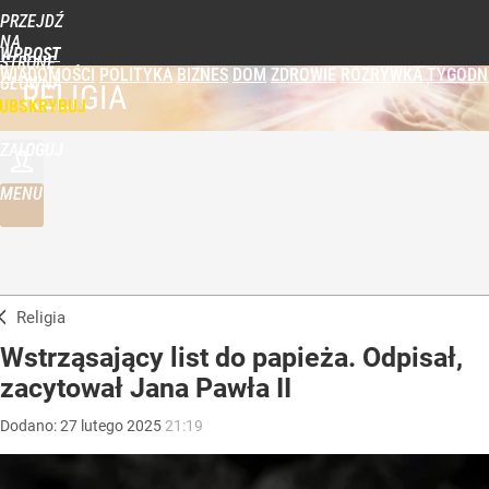
PRZEJDŹ
NA
WPROST
STRONĘ
WIADOMOŚCI
POLITYKA
BIZNES
DOM
ZDROWIE
ROZRYWKA
TYGODN
GŁÓWNĄ
RELIGIA
UBSKRYBUJ
ZALOGUJ
MENU
Religia
Wstrząsający list do papieża. Odpisał,
zacytował Jana Pawła II
Dodano:
27
lutego
2025
21:19