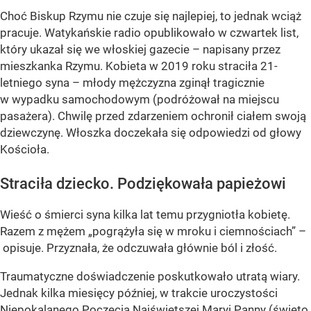
Choć Biskup Rzymu nie czuje się najlepiej, to jednak wciąż
pracuje. Watykańskie radio opublikowało w czwartek list,
który ukazał się we włoskiej gazecie – napisany przez
mieszkanka Rzymu. Kobieta w 2019 roku straciła 21-
letniego syna – młody mężczyzna zginął tragicznie
w wypadku samochodowym (podróżował na miejscu
pasażera). Chwilę przed zdarzeniem ochronił ciałem swoją
dziewczynę. Włoszka doczekała się odpowiedzi od głowy
Kościoła.
Straciła dziecko. Podziękowała papieżowi
Wieść o śmierci syna kilka lat temu przygniotła kobietę.
Razem z mężem „pogrążyła się w mroku i ciemnościach” –
opisuje. Przyznała, że odczuwała głównie ból i złość.
Traumatyczne doświadczenie poskutkowało utratą wiary.
Jednak kilka miesięcy później, w trakcie uroczystości
Niepokalanego Poczęcia Najświętszej Maryi Panny (święto