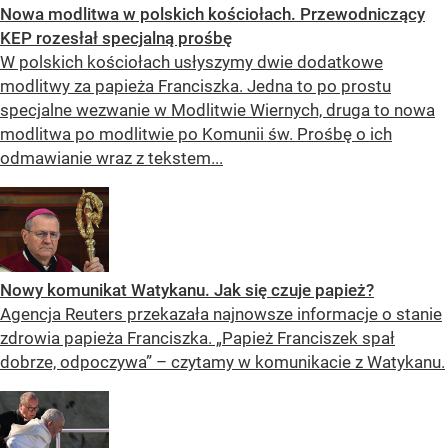
Nowa modlitwa w polskich kościołach. Przewodniczący
KEP rozesłał specjalną prośbę
W polskich kościołach usłyszymy dwie dodatkowe
modlitwy za papieża Franciszka. Jedna to po prostu
specjalne wezwanie w Modlitwie Wiernych, druga to nowa
modlitwa po modlitwie po Komunii św. Prośbę o ich
odmawianie wraz z tekstem...
Nowy komunikat Watykanu. Jak się czuje papież?
Agencja Reuters przekazała najnowsze informacje o stanie
zdrowia papieża Franciszka. „Papież Franciszek spał
dobrze, odpoczywa” – czytamy w komunikacie z Watykanu.