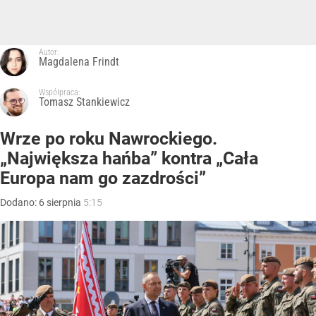
Autor:
Magdalena Frindt
Współpraca:
Tomasz Stankiewicz
Wrze po roku Nawrockiego.
„Największa hańba” kontra „Cała
Europa nam go zazdrości”
Dodano:
6
sierpnia
5:15