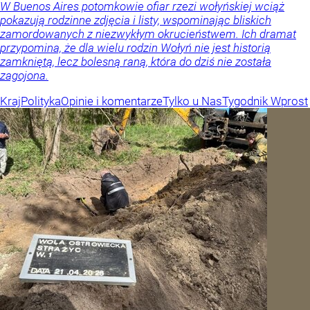
W Buenos Aires potomkowie ofiar rzezi wołyńskiej wciąż
pokazują rodzinne zdjęcia i listy, wspominając bliskich
zamordowanych z niezwykłym okrucieństwem. Ich dramat
przypomina, że dla wielu rodzin Wołyń nie jest historią
zamkniętą, lecz bolesną raną, która do dziś nie została
zagojona.
Kraj
Polityka
Opinie i komentarze
Tylko u Nas
Tygodnik Wprost