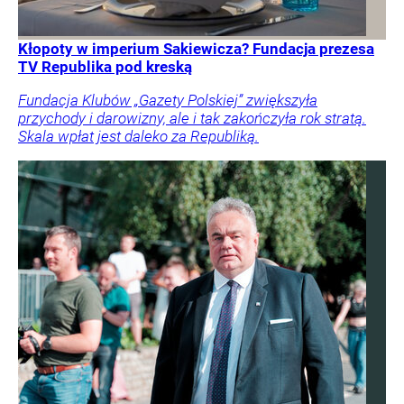
Kłopoty w imperium Sakiewicza? Fundacja prezesa
TV Republika pod kreską
Fundacja Klubów „Gazety Polskiej” zwiększyła
przychody i darowizny, ale i tak zakończyła rok stratą.
Skala wpłat jest daleko za Republiką.