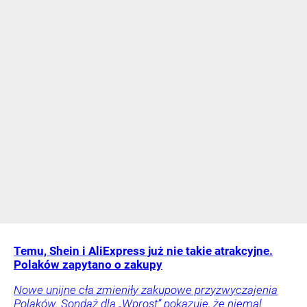
Temu, Shein i AliExpress już nie takie atrakcyjne.
Polaków zapytano o zakupy
Nowe unijne cła zmieniły zakupowe przyzwyczajenia
Polaków. Sondaż dla „Wprost” pokazuje, że niemal