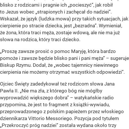
blisko z rodzicami i pragnie ich „pocieszyć”, jak robił
to Jezus wobec „strapionych i zachęcał do nadziei”.
Wskazał, że język (ludzka mowa) przy takich sytuacjach, jak
cierpienie po stracie dziecka, jest „bezradna”. Wymieniał,
że żona, która traci męża, zostaje wdową, ale nie ma już
słowa na rodzica, który traci dziecko.
„Proszę zawsze prosić o pomoc Maryję, która bardzo
pomoże i zawsze będzie blisko pani i pani męża” – sugeruje
Biskup Rzymu. Dodał, że „wobec tajemnicy niewinnego
cierpienia nie możemy otrzymać wszystkich odpowiedzi”.
Ojciec Święty zadedykował też rodzicom słowa Jana
Pawła II. „Nie ma zła, z którego bóg nie mógłby
wyprowadzić większego dobra” – watykańskie radio
przypomina, że jest to fragment z książki-wywiadu,
przeprowadzonego z polskim papieżem przez włoskiego
dziennikarza Vittorio Messoriego. Pozycja pod tytułem
„Przekroczyć próg nadziei” została wydana około trzy