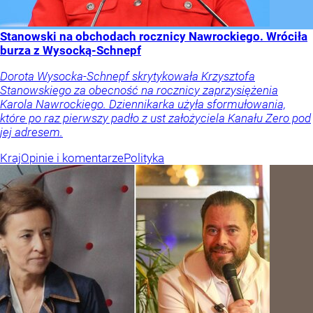
Stanowski na obchodach rocznicy Nawrockiego. Wróciła
burza z Wysocką-Schnepf
Dorota Wysocka-Schnepf skrytykowała Krzysztofa
Stanowskiego za obecność na rocznicy zaprzysiężenia
Karola Nawrockiego. Dziennikarka użyła sformułowania,
które po raz pierwszy padło z ust założyciela Kanału Zero pod
jej adresem.
Kraj
Opinie i komentarze
Polityka