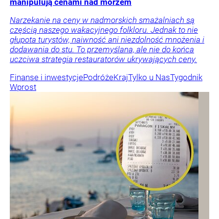
manipulują cenami nad morzem
Narzekanie na ceny w nadmorskich smażalniach są
częścią naszego wakacyjnego folkloru. Jednak to nie
głupota turystów, naiwność ani niezdolność mnożenia i
dodawania do stu. To przemyślana, ale nie do końca
uczciwa strategia restauratorów ukrywających ceny.
Finanse i inwestycje
Podróże
Kraj
Tylko u Nas
Tygodnik
Wprost