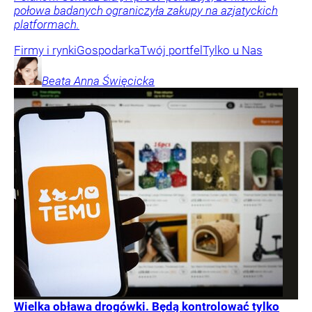
połowa badanych ograniczyła zakupy na azjatyckich
platformach.
Firmy i rynki
Gospodarka
Twój portfel
Tylko u Nas
Beata Anna
Święcicka
Wielka obława drogówki. Będą kontrolować tylko