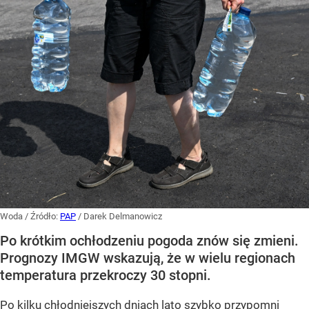
Woda
/ Źródło:
PAP
/
Darek Delmanowicz
Po krótkim ochłodzeniu pogoda znów się zmieni.
Prognozy IMGW wskazują, że w wielu regionach
temperatura przekroczy 30 stopni.
Po kilku chłodniejszych dniach lato szybko przypomni