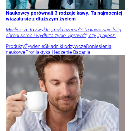
Naukowcy porównali 3 rodzaje kawy. Ta najmocniej
wiązała się z dłuższym życiem
Myślisz, że to zwykła „mała czarna”? Ta kawa najsilniej
chroni serce i wydłuża życie. Sprawdź, czy ją pijesz.
Produkty
Żywienie
Składniki odżywcze
Doniesienia
naukowe
Profilaktyka i leczenie
Badania