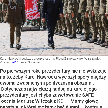
Karol Nawrocki podczas uroczystości na Placu Zamkowym w Warszawie
/
Źródło:
PAP
/
Paweł Supernak
Po pierwszym roku prezydentury nic nie wskazuje
na to, żeby Karol Nawrocki wyciszył spory między
dwoma zwaśnionymi politycznymi obozami. –
Dotychczas największą hańbą na karcie jego
prezydentury jest chyba zawetowanie SAFE –
ocenia Mariusz Witczak z KO. – Mamy głowę
państwa, z której możemy być dumni – kontruje