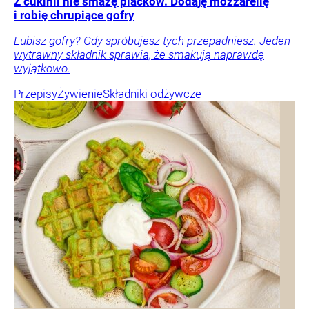
Z cukinii nie smażę placków. Dodaję mozzarellę
i robię chrupiące gofry
Lubisz gofry? Gdy spróbujesz tych przepadniesz. Jeden
wytrawny składnik sprawia, że smakują naprawdę
wyjątkowo.
Przepisy
Żywienie
Składniki odżywcze