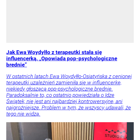
Jak Ewa Woydyłło z terapeutki stała się
influencerką. „Opowiada pop-psychologiczne
brednie”
W ostatnich latach Ewa Woydyłło-Osiatyńska z cenionej
terapeutki uzależnień zamieniła się w influencerkę,
niekiedy głoszącą pop-psychologiczne brednie.
Paradoksalnie to, co ostatnio powiedziała o Idze
Świątek, nie jest ani najbardziej kontrowersyjne, ani
najgroźniejsze. Problem w tym, że wszyscy udawali, że
tego nie widzą.