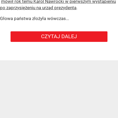
mówił rok temu Karol Nawrocki w pierwszym wystąpieniu
po zaprzysiężeniu na urząd prezydenta
.
Głowa państwa złożyła wówczas...
CZYTAJ DALEJ