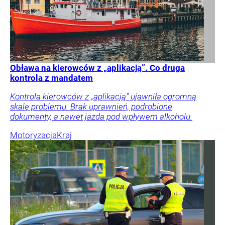
Obława na kierowców z „aplikacją”. Co druga
kontrola z mandatem
Kontrola kierowców z „aplikacją” ujawniła ogromną
skalę problemu. Brak uprawnień, podrobione
dokumenty, a nawet jazda pod wpływem alkoholu.
Motoryzacja
Kraj