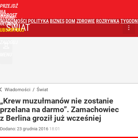
PRZEJDŹ
NA
WPROST
STRONĘ
WIADOMOŚCI
POLITYKA
BIZNES
DOM
ZDROWIE
ROZRYWKA
TYGODN
GŁÓWNĄ
ŚWIAT
UBSKRYBUJ
ZALOGUJ
MENU
Wiadomości
/
Świat
„Krew muzułmanów nie zostanie
przelana na darmo”. Zamachowiec
z Berlina groził już wcześniej
Dodano:
23
grudnia
2016
18:01