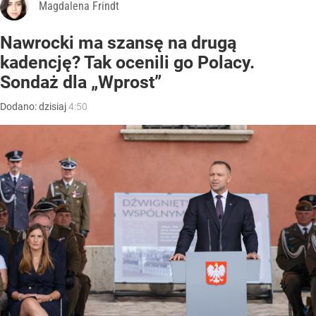
Magdalena Frindt
Nawrocki ma szansę na drugą
kadencję? Tak ocenili go Polacy.
Sondaż dla „Wprost”
Dodano:
dzisiaj
4:50