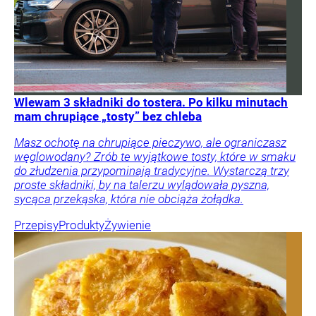
Wlewam 3 składniki do tostera. Po kilku minutach
mam chrupiące „tosty” bez chleba
Masz ochotę na chrupiące pieczywo, ale ograniczasz
węglowodany? Zrób te wyjątkowe tosty, które w smaku
do złudzenia przypominają tradycyjne. Wystarczą trzy
proste składniki, by na talerzu wylądowała pyszna,
sycąca przekąska, która nie obciąża żołądka.
Przepisy
Produkty
Żywienie