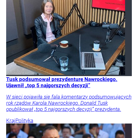
Tusk podsumował prezydenturę Nawrockiego.
Ujawnił „top 5 najgorszych decyzji”
W sieci pojawiła się fala komentarzy podsumowujących
rok rządów Karola Nawrockiego. Donald Tusk
opublikował „top 5 najgorszych decyzji” prezydenta.
Kraj
Polityka