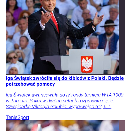
Iga Świątek zwróciła się do kibiców z Polski. Będzie
potrzebować pomocy
Iga Świątek awansowała do IV rundy turnieju WTA 1000
w Toronto. Polka w dwóch setach rozprawiła się ze
Szwajcarką Viktorija Golubic, wygrywając 6:2, 6:1.
Tenis
Sport