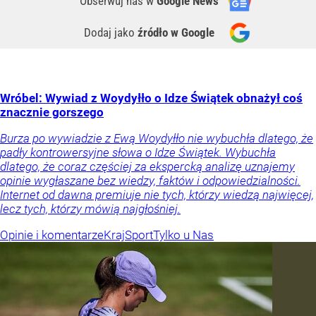
Obserwuj nas
w
Google News
Dodaj jako
źródło w Google
Wróbel: Wywiad z Woydyłło o Idze Świątek obnażył coś
znacznie gorszego
Burza po wywiadzie z Ewą Woydyłło nie wybuchła dlatego, że
padły kontrowersyjne słowa o Idze Świątek. Wybuchła
dlatego, że coraz częściej za ekspercką analizę uznajemy
opinie wygłaszane bez wiedzy, faktów i odpowiedzialności.
Internet od dawna premiuje nie tych, którzy wiedzą najwięcej,
lecz tych, którzy mówią najgłośniej.
Opinie i komentarze
Kraj
Sport
Tylko u Nas