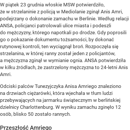
W piątek 23 grudnia włoskie MSW potwierdziło,
że w strzelaninie z policją w Mediolanie zginął Anis Amri,
podejrzany o dokonanie zamachu w Berlinie. Według relacji
ANSA, policjanci patrolowali ulice miasta i podeszli
do mężczyzny, którego napotkali po drodze. Gdy poprosili
go o pokazanie dokumentu tożsamości, by dokonać
rutynowej kontroli, ten wyciągnął broń. Rozpoczęła się
strzelanina, w której ranny został jeden z policjantów,
a mężczyzna zginął w wymianie ognia. ANSA potwierdziła
w kilku źródłach, że zastrzelony mężczyzna to 24-letni Anis
Amri.
Odciski palców Tunezyjczyka Anisa Amriego znaleziono
na drzwiach ciężarówki, która wjechała w tłum ludzi
przebywających na jarmarku świątecznym w berlińskiej
dzielnicy Charlottenburg. W wyniku zamachu zginęło 12
osób, blisko 50 zostało rannych.
Przeszłość Amriego