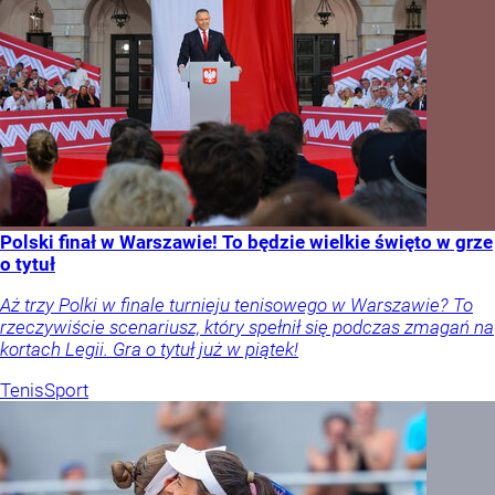
Polski finał w Warszawie! To będzie wielkie święto w grze
o tytuł
Aż trzy Polki w finale turnieju tenisowego w Warszawie? To
rzeczywiście scenariusz, który spełnił się podczas zmagań na
kortach Legii. Gra o tytuł już w piątek!
Tenis
Sport