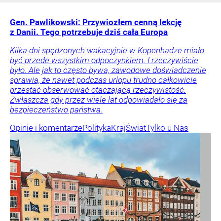
Gen. Pawlikowski: Przywiozłem cenną lekcję
z Danii. Tego potrzebuje dziś cała Europa
Kilka dni spędzonych wakacyjnie w Kopenhadze miało
być przede wszystkim odpoczynkiem. I rzeczywiście
było. Ale jak to często bywa, zawodowe doświadczenie
sprawia, że nawet podczas urlopu trudno całkowicie
przestać obserwować otaczającą rzeczywistość.
Zwłaszcza gdy przez wiele lat odpowiadało się za
bezpieczeństwo państwa.
Opinie i komentarze
Polityka
Kraj
Świat
Tylko u Nas