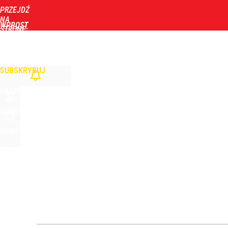
PRZEJDŹ
Udostępnij
24
Skomentuj
NA
WPROST
STRONĘ
GŁÓWNĄ
WIADOMOŚCI
POLITYKA
BIZNES
DOM
ZDROWIE
ROZRYWKA
TYGOD
Kaczyński ma zmienić kandydata na premiera. Fa
SUBSKRYBUJ
dodaj
ZALOGUJ
Wrze po roku Nawrockiego. „Największa hańba” ko
SZUKAJ
MENU
16
Ziobro reaguje na ruch Tuska. Padła tajemnicza z
dodaj