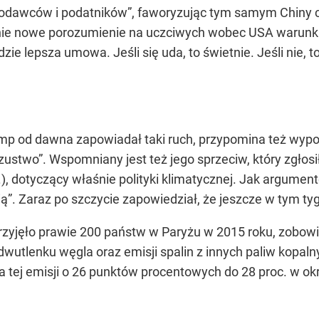
odawców i podatników”, faworyzując tym samym Chiny c
łnie nowe porozumienie na uczciwych wobec USA warunk
e lepsza umowa. Jeśli się uda, to świetnie. Jeśli nie, to
ump od dawna zapowiadał taki ruch, przypomina też wypo
oszustwo”. Wspomniany jest też jego sprzeciw, który zgło
), dotyczący właśnie polityki klimatycznej. Jak argume
ą”. Zaraz po szczycie zapowiedział, że jeszcze w tym ty
rzyjęło prawie 200 państw w Paryżu w 2015 roku, zobowi
 dwutlenku węgla oraz emisji spalin z innych paliw kopa
a tej emisji o 26 punktów procentowych do 28 proc. w ok