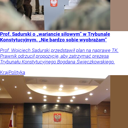
Prof. Sadurski o „wariancie siłowym” w Trybunale
Konstytucyjnym. „Nie bardzo sobie wyobrażam”
Prof. Wojciech Sadurski przedstawił plan na naprawę TK.
Prawnik odrzucił propozycję, aby zatrzymać prezesa
Trybunału Konstytucyjnego Bogdana Święczkowskiego.
Kraj
Polityka