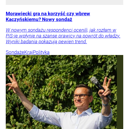
Morawiecki gra na korzyść czy wbrew
Kaczyńskiemu? Nowy sondaż
W nowym sondażu respondenci ocenili, jak rozłam w
PiS-ie wpłynie na szanse prawicy na powrót do władzy.
Wyniki badania pokazują pewien trend.
Sondaże
Kraj
Polityka