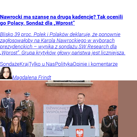
Nawrocki ma szansę na drugą kadencję? Tak ocenili
go Polacy. Sondaż dla „Wprost”
Blisko 39 proc. Polek i Polaków deklaruje, że ponownie
zagłosowałoby na Karola Nawrockiego w wyborach
prezydenckich – wynika z sondażu SW Research dla
„Wprost”. Grupa krytyków głowy państwa jest liczniejsza.
Sondaże
Kraj
Tylko u Nas
Polityka
Opinie i komentarze
Magdalena
Frindt