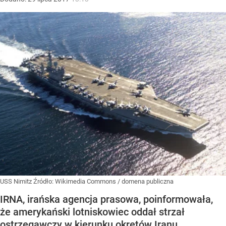
USS Nimitz
Źródło:
Wikimedia Commons
/
domena publiczna
IRNA, irańska agencja prasowa, poinformowała,
że amerykański lotniskowiec oddał strzał
ostrzegawczy w kierunku okrętów Iranu.