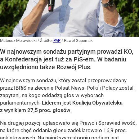
Mateusz Morawiecki
/ Źródło:
PAP
/
Paweł Supernak
W najnowszym sondażu partyjnym prowadzi KO,
a Konfederacja jest tuż za PiS-em. W badaniu
uwzględniono także Rozwój Plus.
W najnowszym sondażu, który został przeprowadzony
przez IBRiS na zlecenie Polsat News, Polki i Polacy zostali
zapytani, na kogo oddadzą głos w wyborach
parlamentarnych.
Liderem jest Koalicja Obywatelska
z wynikiem 27,5 proc. głosów
.
Na drugiej pozycji uplasowało się Prawo i Sprawiedliwość,
na które chęć oddania głosu zadeklarowało 16,9 proc.
ankietowanych. Na najniższym stopniu podium jest