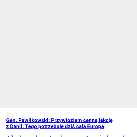
Gen. Pawlikowski: Przywiozłem cenną lekcję
z Danii. Tego potrzebuje dziś cała Europa