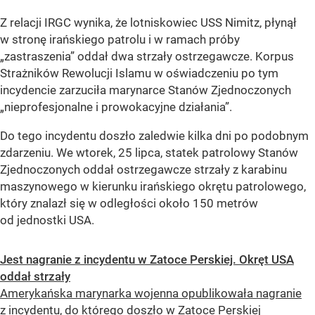
Z relacji IRGC wynika, że lotniskowiec USS Nimitz, płynął
w stronę irańskiego patrolu i w ramach próby
„zastraszenia” oddał dwa strzały ostrzegawcze. Korpus
Strażników Rewolucji Islamu w oświadczeniu po tym
incydencie zarzuciła marynarce Stanów Zjednoczonych
„nieprofesjonalne i prowokacyjne działania”.
Do tego incydentu doszło zaledwie kilka dni po podobnym
zdarzeniu. We wtorek, 25 lipca, statek patrolowy Stanów
Zjednoczonych oddał ostrzegawcze strzały z karabinu
maszynowego w kierunku irańskiego okrętu patrolowego,
który znalazł się w odległości około 150 metrów
od jednostki USA.
Jest nagranie z incydentu w Zatoce Perskiej. Okręt USA
oddał strzały
Amerykańska marynarka wojenna opublikowała nagranie
z incydentu, do którego doszło w Zatoce Perskiej