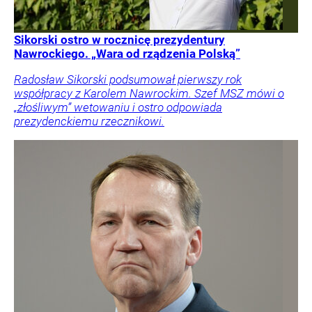
Sikorski ostro w rocznicę prezydentury
Nawrockiego. „Wara od rządzenia Polską”
Radosław Sikorski podsumował pierwszy rok
współpracy z Karolem Nawrockim. Szef MSZ mówi o
„złośliwym” wetowaniu i ostro odpowiada
prezydenckiemu rzecznikowi.