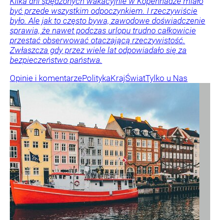
Kilka dni spędzonych wakacyjnie w Kopenhadze miało
być przede wszystkim odpoczynkiem. I rzeczywiście
było. Ale jak to często bywa, zawodowe doświadczenie
sprawia, że nawet podczas urlopu trudno całkowicie
przestać obserwować otaczającą rzeczywistość.
Zwłaszcza gdy przez wiele lat odpowiadało się za
bezpieczeństwo państwa.
Opinie i komentarze
Polityka
Kraj
Świat
Tylko u Nas