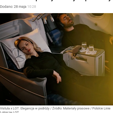
Dodano:
28
maja
10:28
Vistula x LOT: Elegancja w podróży
/ Źródło:
Materiały prasowe
/
Polskie Linie
Lotnicze LOT