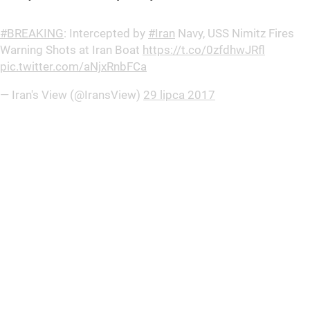
#BREAKING
: Intercepted by
#Iran
Navy, USS Nimitz Fires
Warning Shots at Iran Boat
https://t.co/0zfdhwJRfl
pic.twitter.com/aNjxRnbFCa
— Iran's View (@IransView)
29 lipca 2017