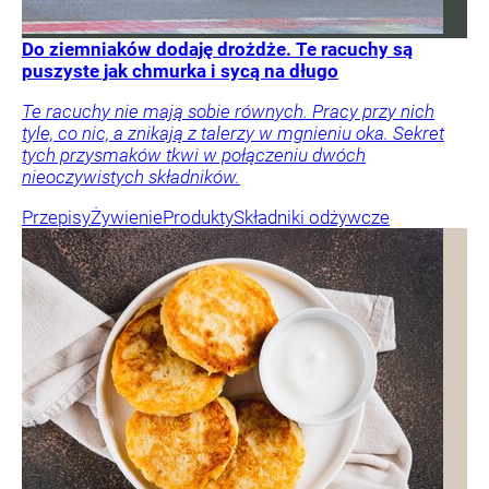
Do ziemniaków dodaję drożdże. Te racuchy są
puszyste jak chmurka i sycą na długo
Te racuchy nie mają sobie równych. Pracy przy nich
tyle, co nic, a znikają z talerzy w mgnieniu oka. Sekret
tych przysmaków tkwi w połączeniu dwóch
nieoczywistych składników.
Przepisy
Żywienie
Produkty
Składniki odżywcze