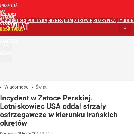
PRZEJDŹ
NA
WPROST
STRONĘ
WIADOMOŚCI
POLITYKA
BIZNES
DOM
ZDROWIE
ROZRYWKA
TYGODN
GŁÓWNĄ
ŚWIAT
UBSKRYBUJ
ZALOGUJ
MENU
Wiadomości
/
Świat
Incydent w Zatoce Perskiej.
Lotniskowiec USA oddał strzały
ostrzegawcze w kierunku irańskich
okrętów
Dodano:
29
lipca
2017
13:13