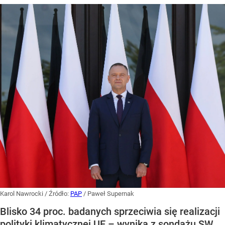
Karol Nawrocki
/ Źródło:
PAP
/
Paweł Supernak
Blisko 34 proc. badanych sprzeciwia się realizacji
polityki klimatycznej UE – wynika z sondażu SW