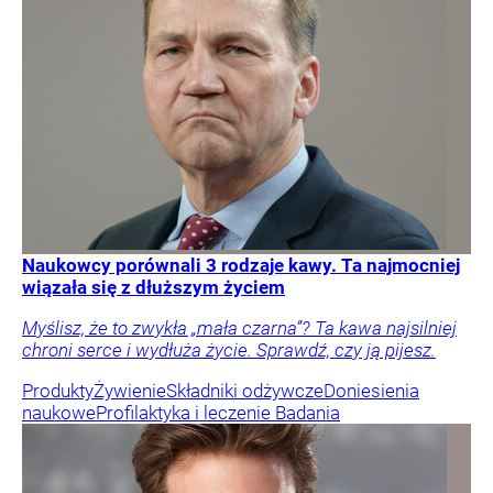
Naukowcy porównali 3 rodzaje kawy. Ta najmocniej
wiązała się z dłuższym życiem
Myślisz, że to zwykła „mała czarna”? Ta kawa najsilniej
chroni serce i wydłuża życie. Sprawdź, czy ją pijesz.
Produkty
Żywienie
Składniki odżywcze
Doniesienia
naukowe
Profilaktyka i leczenie
Badania