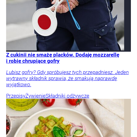
Z cukinii nie smażę placków. Dodaję mozzarellę
i robię chrupiące gofry
Lubisz gofry? Gdy spróbujesz tych przepadniesz. Jeden
wytrawny składnik sprawia, że smakują naprawdę
wyjątkowo.
Przepisy
Żywienie
Składniki odżywcze