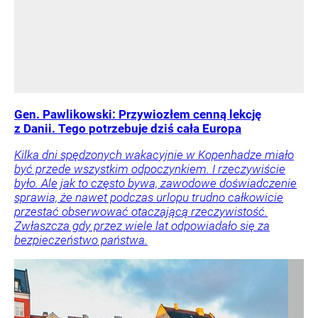
Gen. Pawlikowski: Przywiozłem cenną lekcję
z Danii. Tego potrzebuje dziś cała Europa
Kilka dni spędzonych wakacyjnie w Kopenhadze miało
być przede wszystkim odpoczynkiem. I rzeczywiście
było. Ale jak to często bywa, zawodowe doświadczenie
sprawia, że nawet podczas urlopu trudno całkowicie
przestać obserwować otaczającą rzeczywistość.
Zwłaszcza gdy przez wiele lat odpowiadało się za
bezpieczeństwo państwa.