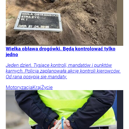
Wielka obława drogówki. Będą kontrolować tylko
jedno
Jeden dzień. Tysiące kontroli, mandatów i punktów
karnych. Policja zaplanowała akcję kontroli kierowców.
Od rana posypią się mandaty.
Motoryzacja
Kraj
Życie