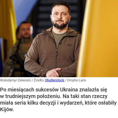
Wołodymyr Zełenski
/ Źródło:
Shutterstock
/
Dmytro Larin
Po miesiącach sukcesów Ukraina znalazła się
w trudniejszym położeniu. Na taki stan rzeczy
miała seria kilku decyzji i wydarzeń, które osłabiły
Kijów.