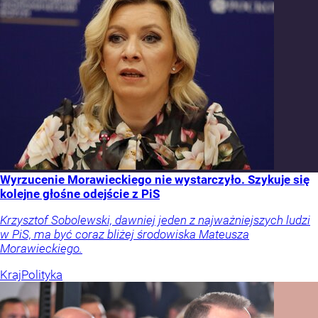
Wyrzucenie Morawieckiego nie wystarczyło. Szykuje się
kolejne głośne odejście z PiS
Krzysztof Sobolewski, dawniej jeden z najważniejszych ludzi
w PiS, ma być coraz bliżej środowiska Mateusza
Morawieckiego.
Kraj
Polityka