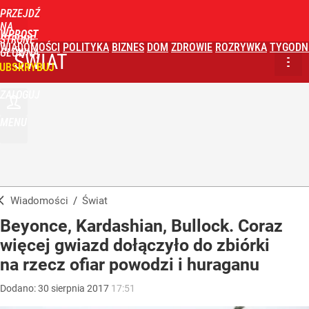
PRZEJDŹ
NA
WPROST
STRONĘ
WIADOMOŚCI
POLITYKA
BIZNES
DOM
ZDROWIE
ROZRYWKA
TYGODN
GŁÓWNĄ
ŚWIAT
UBSKRYBUJ
ZALOGUJ
MENU
Wiadomości
/
Świat
Beyonce, Kardashian, Bullock. Coraz
więcej gwiazd dołączyło do zbiórki
na rzecz ofiar powodzi i huraganu
Dodano:
30
sierpnia
2017
17:51