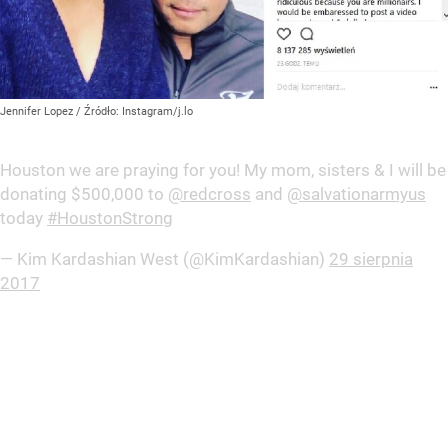
Jennifer Lopez
/ Źródło:
Instagram/j.lo
Houston we are praying for you! My mom, sisters & I will be
donating $500,000 to
@redcross
and
@salvationarmyus
today
#HoustonStrong
— Kim Kardashian West (@KimKardashian)
29 sierpnia
2017