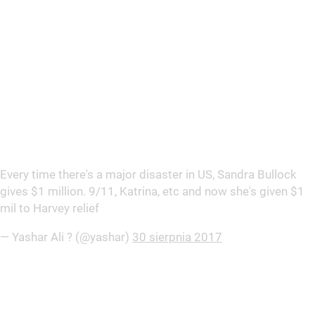
Every time there's a major disaster in US, Sandra Bullock
gives $1 million. 9/11, Katrina, etc and now she's given $1
mil to Harvey relief
— Yashar Ali ? (@yashar)
30 sierpnia 2017