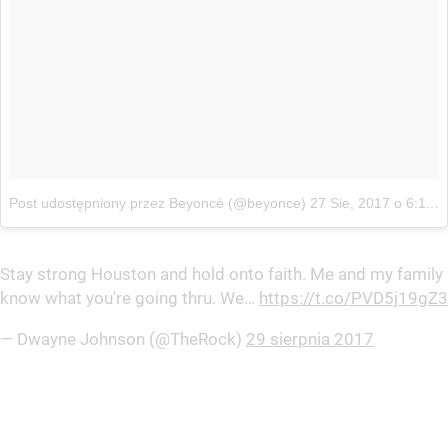
Post udostępniony przez Beyoncé (@beyonce)
27 Sie, 2017 o 6:11 PDT
Stay strong Houston and hold onto faith. Me and my family
know what you're going thru. We…
https://t.co/PVD5j19gZ3
— Dwayne Johnson (@TheRock)
29 sierpnia 2017