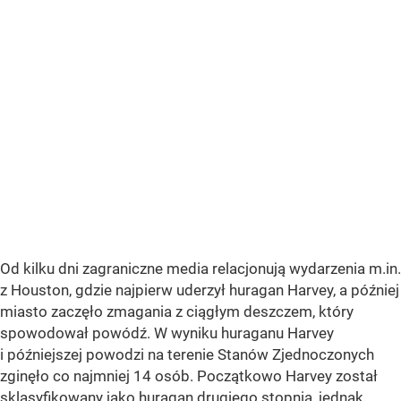
Od kilku dni zagraniczne media relacjonują wydarzenia m.in.
z Houston, gdzie najpierw uderzył huragan Harvey, a później
miasto zaczęło zmagania z ciągłym deszczem, który
spowodował powódź. W wyniku huraganu Harvey
i późniejszej powodzi na terenie Stanów Zjednoczonych
zginęło co najmniej 14 osób. Początkowo Harvey został
sklasyfikowany jako huragan drugiego stopnia, jednak