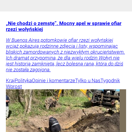
„Nie chodzi o zemstę”. Mocny apel w sprawie ofiar
rzezi wołyńskiej
W Buenos Aires potomkowie ofiar rzezi wołyńskiej
wciąż pokazują rodzinne zdjęcia i listy, wspominając
bliskich zamordowanych z niezwykłym okrucieństwem.
Ich dramat przypomina, że dla wielu rodzin Wołyń nie
jest historią zamkniętą, lecz bolesną raną, która do dziś
nie została zagojona.
Kraj
Polityka
Opinie i komentarze
Tylko u Nas
Tygodnik
Wprost