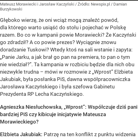
Mateusz Morawiecki i Jarosław Kaczyński
/ Źródło:
Newspix.pl
/
Damian
Burzykowski
Głęboko wierzę, że oni wciąż mogą znaleźć powód,
dla którego warto usiąść do stołu i pojechać w Polskę
razem. Bo co w kampanii powie Morawiecki? Że Kaczyński
go zdradził? A co powie prezes? Wyciągnie znowu
doradzanie Tuskowi? Wtedy ktoś na sali wstanie i zapyta:
„Panie Jarku, a jak brał go pan na premiera, to pan o tym
nie wiedział?”. Ta kampania w rozbiciu będzie dla nich obu
niezwykle trudna – mówi w rozmowie z „Wprost” Elżbieta
Jakubiak, była posłanka PiS, dawna współpracowniczka
Jarosława Kaczyńskiego i była szefowa Gabinetu
Prezydenta RP Lecha Kaczyńskiego.
Agnieszka Niesłuchowska, „Wprost”: Współczuje dziś pani
bardziej PiS czy kibicuje inicjatywie Mateusza
Morawieckiego?
Elżbieta Jakubiak:
Patrzę na ten konflikt z punktu widzenia