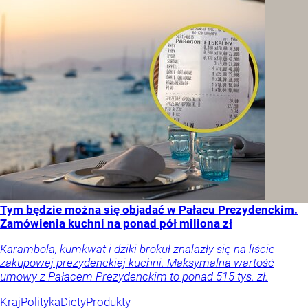
Tym będzie można się objadać w Pałacu Prezydenckim.
Zamówienia kuchni na ponad pół miliona zł
Karambola, kumkwat i dziki brokuł znalazły się na liście
zakupowej prezydenckiej kuchni. Maksymalna wartość
umowy z Pałacem Prezydenckim to ponad 515 tys. zł.
Kraj
Polityka
Diety
Produkty