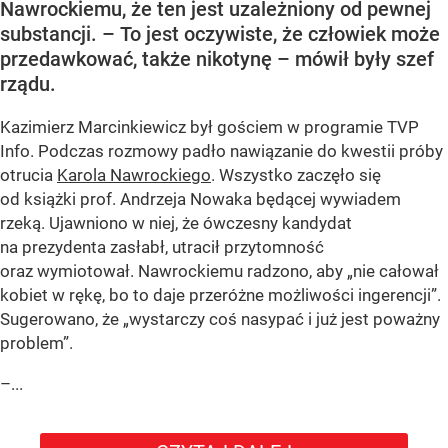
Nawrockiemu, że ten jest uzależniony od pewnej
substancji. – To jest oczywiste, że człowiek może
przedawkować, także nikotynę – mówił były szef
rządu.
Kazimierz Marcinkiewicz był gościem w programie TVP
Info. Podczas rozmowy padło nawiązanie do kwestii próby
otrucia
Karola Nawrockiego
. Wszystko zaczęło się
od książki prof. Andrzeja Nowaka będącej wywiadem
rzeką. Ujawniono w niej, że ówczesny kandydat
na prezydenta zasłabł, utracił przytomność
oraz wymiotował. Nawrockiemu radzono, aby „nie całował
kobiet w rękę, bo to daje przeróżne możliwości ingerencji”.
Sugerowano, że „wystarczy coś nasypać i już jest poważny
problem”.
–...