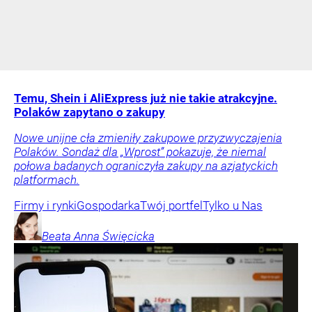
Temu, Shein i AliExpress już nie takie atrakcyjne.
Polaków zapytano o zakupy
Nowe unijne cła zmieniły zakupowe przyzwyczajenia
Polaków. Sondaż dla „Wprost” pokazuje, że niemal
połowa badanych ograniczyła zakupy na azjatyckich
platformach.
Firmy i rynki
Gospodarka
Twój portfel
Tylko u Nas
Beata Anna
Święcicka