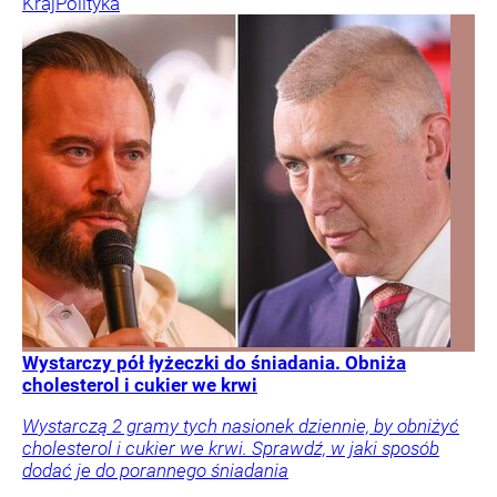
Kraj
Polityka
Wystarczy pół łyżeczki do śniadania. Obniża
cholesterol i cukier we krwi
Wystarczą 2 gramy tych nasionek dziennie, by obniżyć
cholesterol i cukier we krwi. Sprawdź, w jaki sposób
dodać je do porannego śniadania