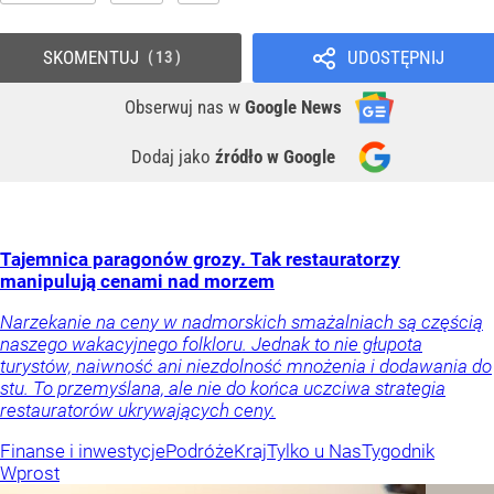
SKOMENTUJ
UDOSTĘPNIJ
13
Obserwuj nas
w
Google News
Dodaj jako
źródło w Google
Tajemnica paragonów grozy. Tak restauratorzy
manipulują cenami nad morzem
Narzekanie na ceny w nadmorskich smażalniach są częścią
naszego wakacyjnego folkloru. Jednak to nie głupota
turystów, naiwność ani niezdolność mnożenia i dodawania do
stu. To przemyślana, ale nie do końca uczciwa strategia
restauratorów ukrywających ceny.
Finanse i inwestycje
Podróże
Kraj
Tylko u Nas
Tygodnik
Wprost