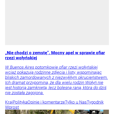
„Nie chodzi o zemstę”. Mocny apel w sprawie ofiar
rzezi wołyńskiej
W Buenos Aires potomkowie ofiar rzezi wołyńskiej
wciąż pokazują rodzinne zdjęcia i listy, wspominając
bliskich zamordowanych z niezwykłym okrucieństwem.
Ich dramat przypomina, że dla wielu rodzin Wołyń nie
jest historią zamkniętą, lecz bolesną raną, która do dziś
nie została zagojona.
Kraj
Polityka
Opinie i komentarze
Tylko u Nas
Tygodnik
Wprost