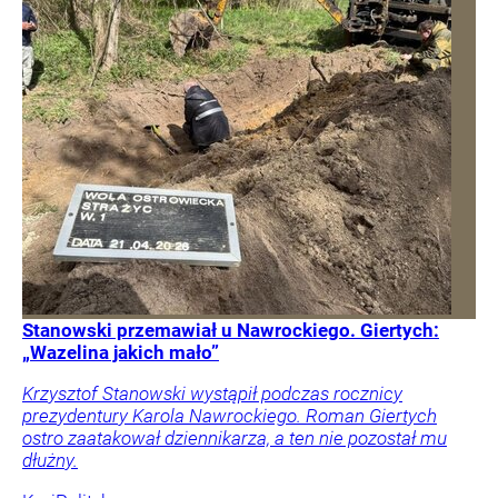
Stanowski przemawiał u Nawrockiego. Giertych:
„Wazelina jakich mało”
Krzysztof Stanowski wystąpił podczas rocznicy
prezydentury Karola Nawrockiego. Roman Giertych
ostro zaatakował dziennikarza, a ten nie pozostał mu
dłużny.