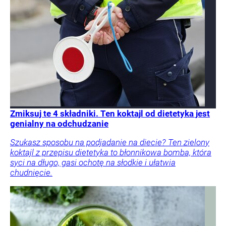
Zmiksuj te 4 składniki. Ten koktajl od dietetyka jest
genialny na odchudzanie
Szukasz sposobu na podjadanie na diecie? Ten zielony
koktajl z przepisu dietetyka to błonnikowa bomba, która
syci na długo, gasi ochotę na słodkie i ułatwia
chudnięcie.