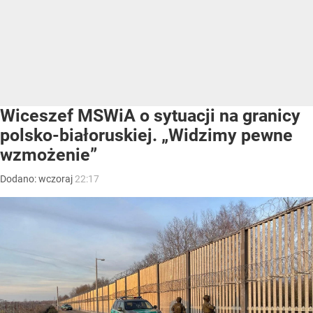
Wiceszef MSWiA o sytuacji na granicy
polsko-białoruskiej. „Widzimy pewne
wzmożenie”
Dodano:
wczoraj
22:17