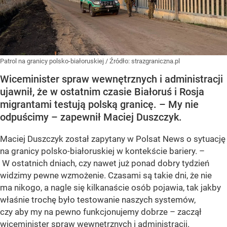
Patrol na granicy polsko-białoruskiej
/ Źródło:
strazgraniczna.pl
Wiceminister spraw wewnętrznych i administracji
ujawnił, że w ostatnim czasie Białoruś i Rosja
migrantami testują polską granicę. – My nie
odpuścimy – zapewnił Maciej Duszczyk.
Maciej Duszczyk został zapytany w Polsat News o sytuację
na granicy polsko-białoruskiej w kontekście bariery. –
W ostatnich dniach, czy nawet już ponad dobry tydzień
widzimy pewne wzmożenie. Czasami są takie dni, że nie
ma nikogo, a nagle się kilkanaście osób pojawia, tak jakby
właśnie trochę było testowanie naszych systemów,
czy aby my na pewno funkcjonujemy dobrze – zaczął
wiceminister spraw wewnętrznych i administracji.