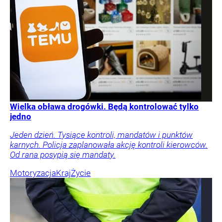
Wielka obława drogówki. Będą kontrolować tylko
jedno
Jeden dzień. Tysiące kontroli, mandatów i punktów
karnych. Policja zaplanowała akcję kontroli kierowców.
Od rana posypią się mandaty.
Motoryzacja
Kraj
Życie