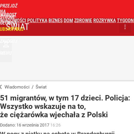
PRZEJDŹ
NA
WPROST
STRONĘ
WIADOMOŚCI
POLITYKA
BIZNES
DOM
ZDROWIE
ROZRYWKA
TYGODN
GŁÓWNĄ
ŚWIAT
UBSKRYBUJ
ZALOGUJ
MENU
Wiadomości
/
Świat
51 migrantów, w tym 17 dzieci. Policja:
Wszystko wskazuje na to,
że ciężarówka wjechała z Polski
Dodano:
16
września
2017
16:26