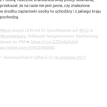
przekazał, że na razie nie jest jasne, czy znalezione
w środku ciężarówki osoby to uchodźcy i z jakiego kraju
pochodzą.
#Bpol
stoppt LKW mit 51 Geschleusten auf
#A12
in
#Brandenburg
. Schleuser festgenommen. Bearbeitung
dauert an. PM ➡️
https://t.co/ZZZmSgXzQ4
pic.twitter.com/dY6CEhNSMG
— Bundespolizei B (@bpol_b)
16 września 2017