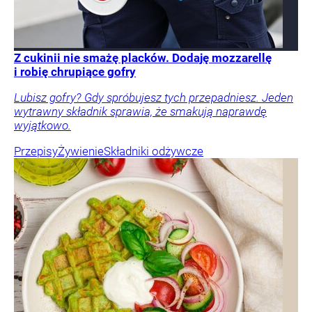
Z cukinii nie smażę placków. Dodaję mozzarellę
i robię chrupiące gofry
Lubisz gofry? Gdy spróbujesz tych przepadniesz. Jeden
wytrawny składnik sprawia, że smakują naprawdę
wyjątkowo.
Przepisy
Żywienie
Składniki odżywcze