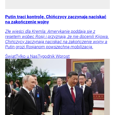
Putin traci kontrolę. Chińczycy zaczynają naciskać
na zakończenie wojny
Złe wieści dla Kremla: Amerykanie poddają się z
resetem wobec Rosji i przyznają, że nie docenili Kijowa.
Chińczycy zaczynają naciskać na zakończenie wojny a
Putin grozi Rosjanom powszechną mobilizacją.
Świat
Tylko u Nas
Tygodnik Wprost