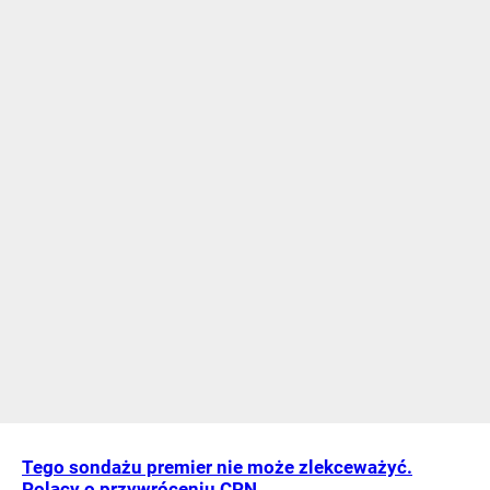
Tego sondażu premier nie może zlekceważyć.
Polacy o przywróceniu CPN