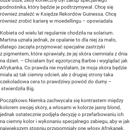
duże duże, żeby konieczny był zakup specjalnego
podnośnika, który będzie je podtrzymywał. Chcę się
również znaleźć w Księdze Rekordów Guinessa. Chcę
również zrobić karierę w moedellingu – opowiadała
Kobieta od wielu lat regularnie chodziła na solarium.
Martina uznała jednak, że opalanie to dla niej za mało,
dlatego zaczęła przyjmować specjalne zastrzyki
z pigmentem, które sprawiały, że jej skóra ciemniała z dnia
na dzień. – Chciałam być egzotyczną Barbie i wyglądać jak
Afrykanka. Co prawda nie myślałam, że moja skóra będzie
miała aż tak ciemny odcień, ale z drugiej strony taka
czekoladowa cera to prawdziwy powód do dumy –
stwierdziła Big.
Początkowo Niemka zachwycała się kontrastem między
kolorem swojej skóry, a włosami w kolorze jasny blond,
jednak ostatecznie podjęła decyzję o przefarbowaniu ich
na ciemny kolor i wykonaniu specjalnego zabiegu, aby w jak
największym stopniu przypomniały one włosy Afrykanek.