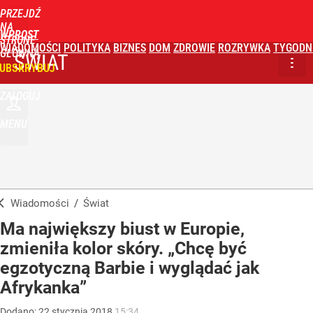
PRZEJDŹ
NA
WPROST
STRONĘ
WIADOMOŚCI
POLITYKA
BIZNES
DOM
ZDROWIE
ROZRYWKA
TYGODN
GŁÓWNĄ
ŚWIAT
UBSKRYBUJ
ZALOGUJ
MENU
Wiadomości
/
Świat
Ma największy biust w Europie,
zmieniła kolor skóry. „Chcę być
egzotyczną Barbie i wyglądać jak
Afrykanka”
Dodano:
22
stycznia
2018
15:34