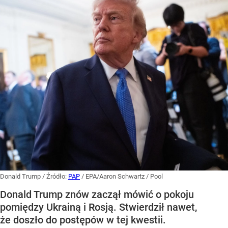
Donald Trump
/ Źródło:
PAP
/
EPA/Aaron Schwartz / Pool
Donald Trump znów zaczął mówić o pokoju
pomiędzy Ukrainą i Rosją. Stwierdził nawet,
że doszło do postępów w tej kwestii.