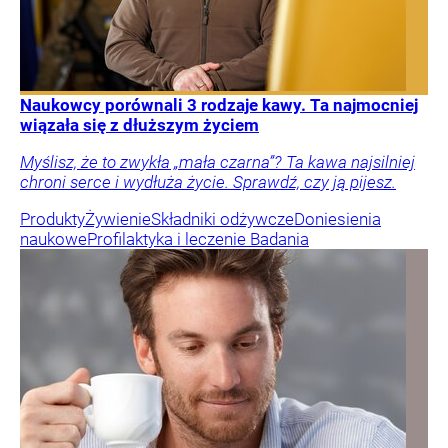
Naukowcy porównali 3 rodzaje kawy. Ta najmocniej
wiązała się z dłuższym życiem
Myślisz, że to zwykła „mała czarna”? Ta kawa najsilniej
chroni serce i wydłuża życie. Sprawdź, czy ją pijesz.
Produkty
Żywienie
Składniki odżywcze
Doniesienia
naukowe
Profilaktyka i leczenie
Badania