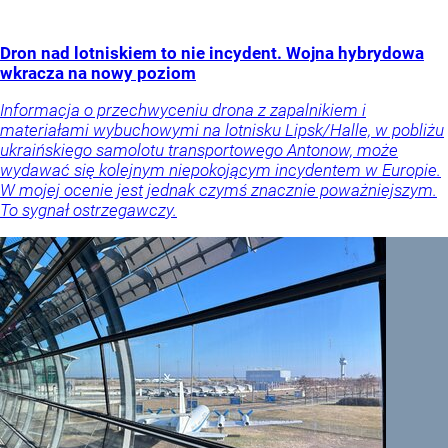
Dron nad lotniskiem to nie incydent. Wojna hybrydowa
wkracza na nowy poziom
Informacja o przechwyceniu drona z zapalnikiem i
materiałami wybuchowymi na lotnisku Lipsk/Halle, w pobliżu
ukraińskiego samolotu transportowego Antonow, może
wydawać się kolejnym niepokojącym incydentem w Europie.
W mojej ocenie jest jednak czymś znacznie poważniejszym.
To sygnał ostrzegawczy.