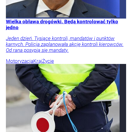
Wielka obława drogówki. Będą kontrolować tylko
jedno
Jeden dzień. Tysiące kontroli, mandatów i punktów
karnych. Policja zaplanowała akcję kontroli kierowców.
Od rana posypią się mandaty.
Motoryzacja
Kraj
Życie