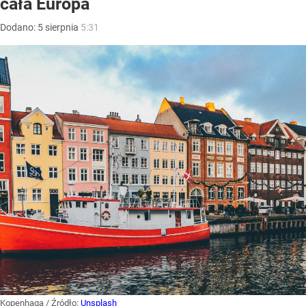
cała Europa
Dodano:
5
sierpnia
5:31
Kopenhaga
/ Źródło:
Unsplash