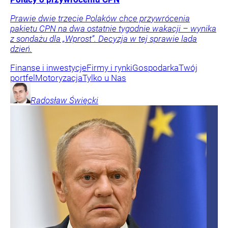
Prawie dwie trzecie Polaków chce przywrócenia
pakietu CPN na dwa ostatnie tygodnie wakacji – wynika
z sondażu dla „Wprost”. Decyzja w tej sprawie lada
dzień.
Finanse i inwestycje
Firmy i rynki
Gospodarka
Twój
portfel
Motoryzacja
Tylko u Nas
Radosław
Święcki