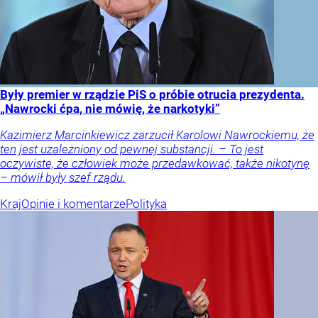
Były premier w rządzie PiS o próbie otrucia prezydenta.
„Nawrocki ćpa, nie mówię, że narkotyki”
Kazimierz Marcinkiewicz zarzucił Karolowi Nawrockiemu, że
ten jest uzależniony od pewnej substancji. – To jest
oczywiste, że człowiek może przedawkować, także nikotynę
– mówił były szef rządu.
Kraj
Opinie i komentarze
Polityka