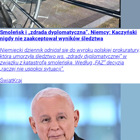
Smoleńsk i „zdrada dyplomatyczna”. Niemcy: Kaczyński
nigdy nie zaakceptował wyników śledztwa
Niemiecki dziennik odniósł się do wyroku polskiej prokuratury,
która umorzyła śledztwo ws. „zdrady dyplomatycznej” w
związku z katastrofą smoleńską. Według „FAZ” decyzja
„raczej nie uspokoi sytuacji”.
Świat
Kraj