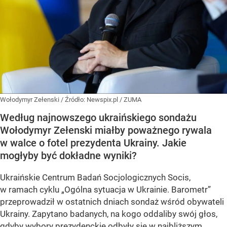
Wołodymyr Zełenski
/ Źródło:
Newspix.pl
/
ZUMA
Według najnowszego ukraińskiego sondażu
Wołodymyr Zełenski miałby poważnego rywala
w walce o fotel prezydenta Ukrainy. Jakie
mogłyby być dokładne wyniki?
Ukraińskie Centrum Badań Socjologicznych Socis,
w ramach cyklu
„Ogólna sytuacja w Ukrainie. Barometr”
przeprowadził w ostatnich dniach sondaż wśród obywateli
Ukrainy. Zapytano badanych, na kogo oddaliby swój głos,
gdyby wybory prezydenckie odbyły się w najbliższym