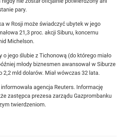
igdy nie został oficjalnie potwierdzony ani
tanie pary.
ka w Rosji może świadczyć ubytek w jego
ałowa 21,3 proc. akcji Siburu, koncernu
nid Michelson.
 o jego ślubie z Tichonową (do którego miało
o później młody biznesmen awansował w Siburze
ło 2,2 mld dolarów. Miał wówczas 32 lata.
t informowała agencja Reuters. Informację
także zastępca prezesa zarządu Gazprombanku
szym twierdzeniom.