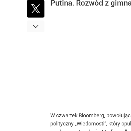
Putina. Rozwód z gimna
W czwartek Bloomberg, powołując si
polityczny „Wiedomosti”, który op