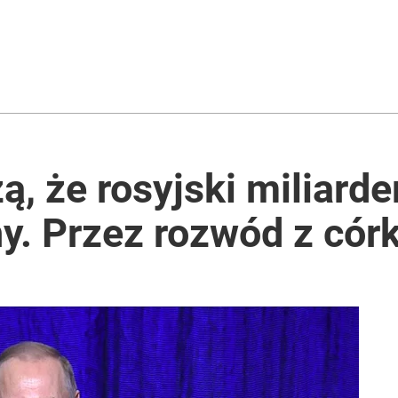
2030 roku?
i go Polacy. Sondaż dla „Wprost”
, że rosyjski miliarder
y. Przez rozwód z cór
lnej kolekcji kapsułowej