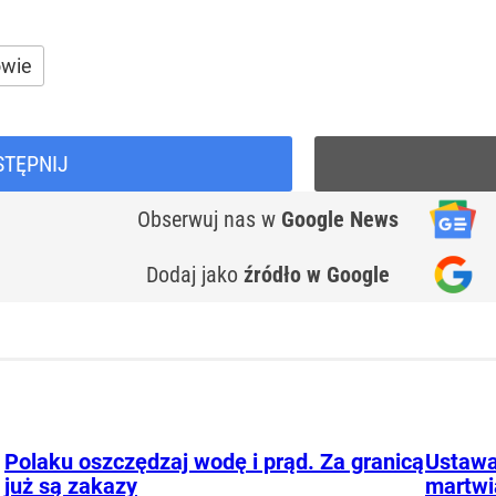
owie
STĘPNIJ
Obserwuj nas
w
Google News
Dodaj jako
źródło w Google
Polaku oszczędzaj wodę i prąd. Za granicą
Ustawa
już są zakazy
martwi