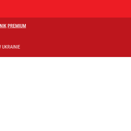
NIK
PREMIUM
zakazy
 UKRAINIE
i. Tego potrzebuje dziś cała Europa