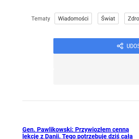
Wiadomości
Świat
Zdr
UDO
Gen. Pawlikowski: Przywiozłem cenną
lekcję z Danii. Tego potrzebuje dziś cała