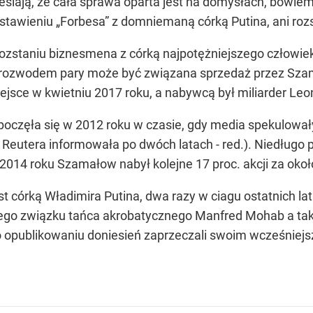
lają, że cała sprawa oparta jest na domysłach, bowiem n
stawieniu „Forbesa” z domniemaną córką Putina, ani rozs
rozstaniu biznesmena z córką najpotężniejszego człowie
z rozwodem pary może być związana sprzedaż przez Szam
jsce w kwietniu 2017 roku, a nabywcą był miliarder Leo
częła się w 2012 roku w czasie, gdy media spekulowały
a Reutera informowała po dwóch latach - red.). Niedług
 W 2014 roku Szamałow nabył kolejne 17 proc. akcji za oko
st córką Władimira Putina, dwa razy w ciagu ostatnich la
skiego związku tańca akrobatycznego Manfred Mohab a 
 opublikowaniu doniesień zaprzeczali swoim wcześniej