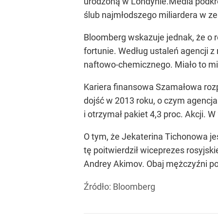
urodzoną w Londynie.Media podkreś
ślub najmłodszego miliardera w ze
Bloomberg wskazuje jednak, że o 
fortunie. Według ustaleń agencji 
naftowo-chemicznego. Miało to mie
Kariera finansowa Szamałowa rozpo
dojść w 2013 roku, o czym agencj
i otrzymał pakiet 4,3 proc. Akcji.
O tym, że Jekaterina Tichonowa je
tę poitwierdził wiceprezes rosyj
Andrey Akimov. Obaj mężczyźni po
Źródło:
Bloomberg