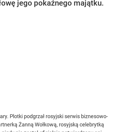
ołowę jego pokaźnego majątku.
ry. Plotki podgrzał rosyjski serwis biznesowo-
artnerką Żanną Wołkową, rosyjską celebrytką