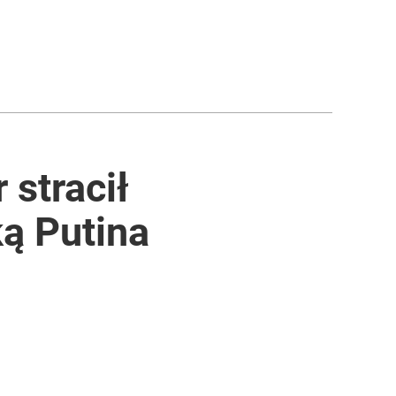
 stracił
ką Putina