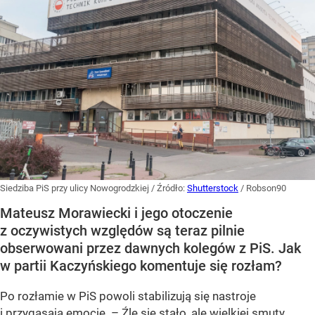
Siedziba PiS przy ulicy Nowogrodzkiej
/ Źródło:
Shutterstock
/
Robson90
Mateusz Morawiecki i jego otoczenie
z oczywistych względów są teraz pilnie
obserwowani przez dawnych kolegów z PiS. Jak
w partii Kaczyńskiego komentuje się rozłam?
Po rozłamie w PiS powoli stabilizują się nastroje
i przygasają emocje. – Źle się stało, ale wielkiej smuty