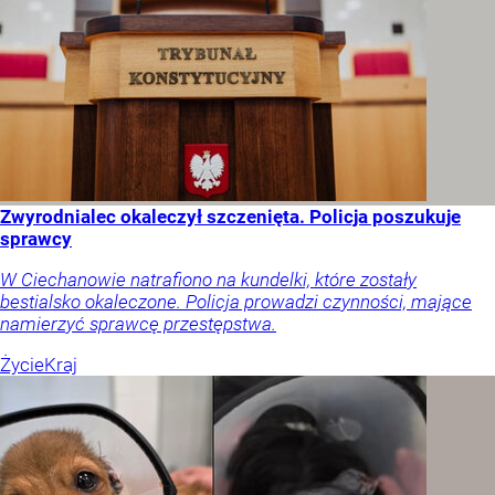
Zwyrodnialec okaleczył szczenięta. Policja poszukuje
sprawcy
W Ciechanowie natrafiono na kundelki, które zostały
bestialsko okaleczone. Policja prowadzi czynności, mające
namierzyć sprawcę przestępstwa.
Życie
Kraj