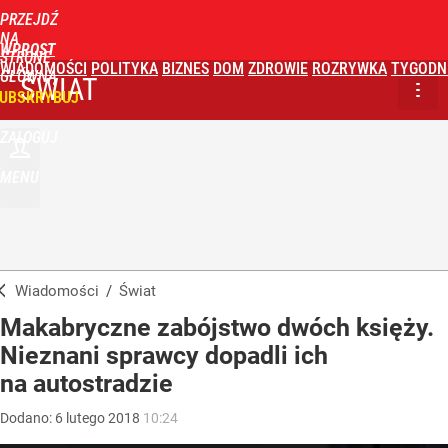
PRZEJDŹ
NA
WPROST
STRONĘ
WIADOMOŚCI
POLITYKA
BIZNES
DOM
ZDROWIE
ROZRYWKA
TYGODN
GŁÓWNĄ
ŚWIAT
UBSKRYBUJ
ZALOGUJ
MENU
Wiadomości
/
Świat
Makabryczne zabójstwo dwóch księży.
Nieznani sprawcy dopadli ich
na autostradzie
Dodano:
6
lutego
2018
10:24