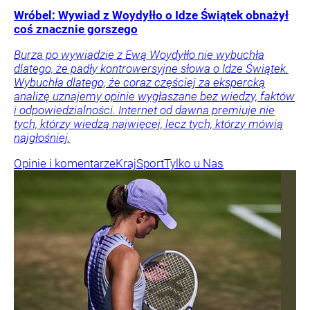
Wróbel: Wywiad z Woydyłło o Idze Świątek obnażył
coś znacznie gorszego
Burza po wywiadzie z Ewą Woydyłło nie wybuchła
dlatego, że padły kontrowersyjne słowa o Idze Świątek.
Wybuchła dlatego, że coraz częściej za ekspercką
analizę uznajemy opinie wygłaszane bez wiedzy, faktów
i odpowiedzialności. Internet od dawna premiuje nie
tych, którzy wiedzą najwięcej, lecz tych, którzy mówią
najgłośniej.
Opinie i komentarze
Kraj
Sport
Tylko u Nas