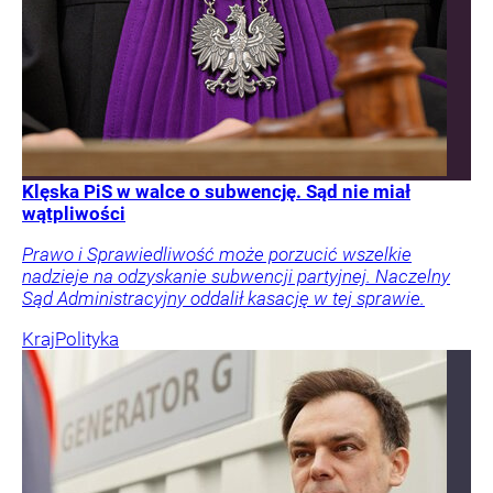
Klęska PiS w walce o subwencję. Sąd nie miał
wątpliwości
Prawo i Sprawiedliwość może porzucić wszelkie
nadzieje na odzyskanie subwencji partyjnej. Naczelny
Sąd Administracyjny oddalił kasację w tej sprawie.
Kraj
Polityka