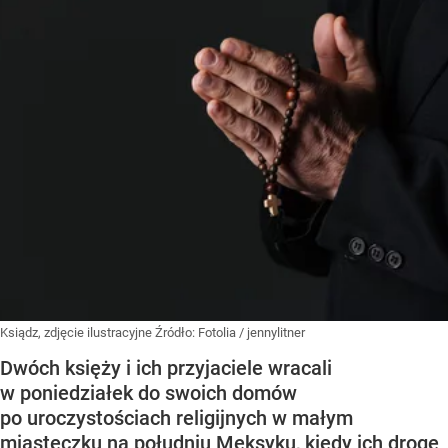
Ksiądz, zdjęcie ilustracyjne
Źródło:
Fotolia
/
jennylitner
Dwóch księży i ich przyjaciele wracali
w poniedziałek do swoich domów
po uroczystościach religijnych w małym
miasteczku na południu Meksyku, kiedy ich drogę