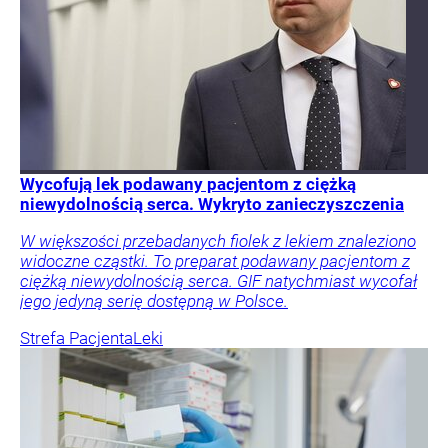
Wycofują lek podawany pacjentom z ciężką
niewydolnością serca. Wykryto zanieczyszczenia
W większości przebadanych fiolek z lekiem znaleziono
widoczne cząstki. To preparat podawany pacjentom z
ciężką niewydolnością serca. GIF natychmiast wycofał
jego jedyną serię dostępną w Polsce.
Strefa Pacjenta
Leki