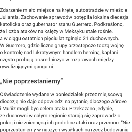
Zdarzenie miało miejsce na krętej autostradzie w mieście
Juliantla. Zachowanie sprawców potępiła lokalna diecezja
katolicka oraz gubernator stanu Guerrero. Podkreślono,
że liczba ataków na księży w Meksyku stale rośnie,
a w ciągu ostatnich pięciu lat zginęło 21 duchownych.
W Guerrero, gdzie liczne grupy przestępcze toczą wojnę
o kontrolę nad lukratywnym handlem heroiną, kapłani
często próbują pośredniczyć w rozprawach między
rywalizującymi gangami.
„Nie poprzestaniemy”
Oświadczenie wydane w poniedziałek przez miejscową
diecezję nie daje odpowiedzi na pytanie, dlaczego Añrove
i Muñiz mogli być celem ataku. Przekazano jedynie,
że duchowni w całym regionie starają się zaprowadzić
pokój i nie zniechęcą ich podobne ataki oraz przemoc. "Nie
poprzestaniemy w naszych wysiłkach na rzecz budowania