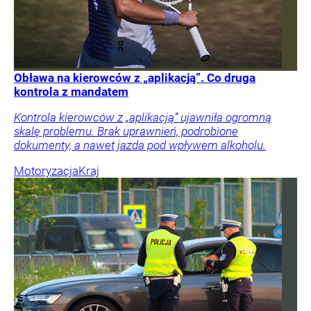
Obława na kierowców z „aplikacją”. Co druga
kontrola z mandatem
Kontrola kierowców z „aplikacją” ujawniła ogromną
skalę problemu. Brak uprawnień, podrobione
dokumenty, a nawet jazda pod wpływem alkoholu.
Motoryzacja
Kraj