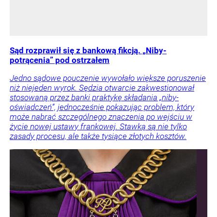
Sąd rozprawił się z bankową fikcją. „Niby-
potrącenia” pod ostrzałem
Jedno sądowe pouczenie wywołało większe poruszenie
niż niejeden wyrok. Sędzia otwarcie zakwestionował
stosowaną przez banki praktykę składania „niby-
oświadczeń”, jednocześnie pokazując problem, który
może nabrać szczególnego znaczenia po wejściu w
życie nowej ustawy frankowej. Stawką są nie tylko
zasady procesu, ale także tysiące złotych kosztów.