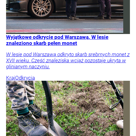
Wyjątkowe odkrycie pod Warszawą. W lesie
znaleziono skarb pełen monet
W lesie pod Warszawą odkryto skarb srebrnych monet z
XVII wieku. Część znaleziska wciąż pozostaje ukryta w
glinianym naczyniu.
Kraj
Odkrycia