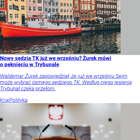
Nowy sędzia TK już we wrześniu? Żurek mówi
o pęknięciu w Trybunale
Waldemar Żurek zapowiedział, że już we wrześniu Sejm
może wybrać ósmego sędziego TK. Według niego jesienią
Trybunał czeka przełom.
Kraj
Polityka