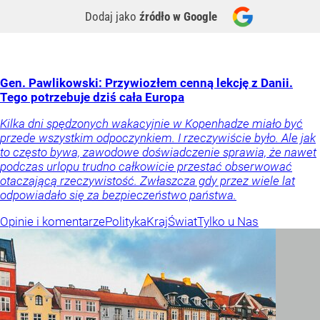
Dodaj jako
źródło w Google
Gen. Pawlikowski: Przywiozłem cenną lekcję z Danii.
Tego potrzebuje dziś cała Europa
Kilka dni spędzonych wakacyjnie w Kopenhadze miało być
przede wszystkim odpoczynkiem. I rzeczywiście było. Ale jak
to często bywa, zawodowe doświadczenie sprawia, że nawet
podczas urlopu trudno całkowicie przestać obserwować
otaczającą rzeczywistość. Zwłaszcza gdy przez wiele lat
odpowiadało się za bezpieczeństwo państwa.
Opinie i komentarze
Polityka
Kraj
Świat
Tylko u Nas