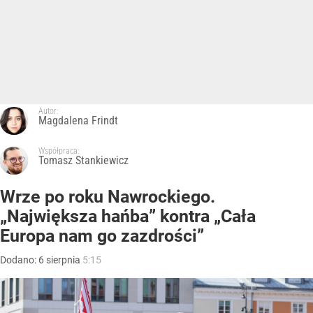
Autor:
Magdalena Frindt
Współpraca:
Tomasz Stankiewicz
Wrze po roku Nawrockiego.
„Największa hańba” kontra „Cała
Europa nam go zazdrości”
Dodano:
6
sierpnia
5:15