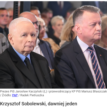
Prezes PiS Jarosław Kaczyński (L) i przewodniczący KP PiS Mariusz Błaszczak
/ Źródło:
PAP
/
Radek Pietruszka
Krzysztof Sobolewski, dawniej jeden