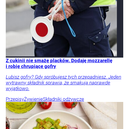
Z cukinii nie smażę placków. Dodaję mozzarellę
i robię chrupiące gofry
Lubisz gofry? Gdy spróbujesz tych przepadniesz. Jeden
wytrawny składnik sprawia, że smakują naprawdę
wyjątkowo.
Przepisy
Żywienie
Składniki odżywcze