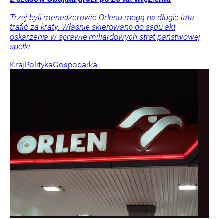
Trzej byli menedżerowie Orlenu mogą na długie lata
trafić za kraty. Właśnie skierowano do sądu akt
oskarżenia w sprawie miliardowych strat państwowej
spółki.
Kraj
Polityka
Gospodarka