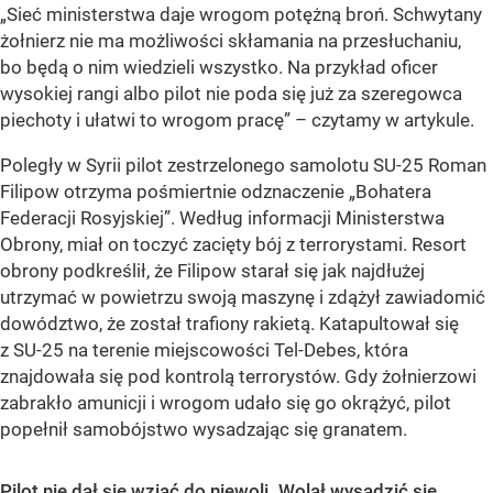
„Sieć ministerstwa daje wrogom potężną broń. Schwytany
żołnierz nie ma możliwości skłamania na przesłuchaniu,
bo będą o nim wiedzieli wszystko. Na przykład oficer
wysokiej rangi albo pilot nie poda się już za szeregowca
piechoty i ułatwi to wrogom pracę” – czytamy w artykule.
Poległy w Syrii pilot zestrzelonego samolotu SU-25 Roman
Filipow otrzyma pośmiertnie odznaczenie „Bohatera
Federacji Rosyjskiej”. Według informacji Ministerstwa
Obrony, miał on toczyć zacięty bój z terrorystami. Resort
obrony podkreślił, że Filipow starał się jak najdłużej
utrzymać w powietrzu swoją maszynę i zdążył zawiadomić
dowództwo, że został trafiony rakietą. Katapultował się
z SU-25 na terenie miejscowości Tel-Debes, która
znajdowała się pod kontrolą terrorystów. Gdy żołnierzowi
zabrakło amunicji i wrogom udało się go okrążyć, pilot
popełnił samobójstwo wysadzając się granatem.
Pilot nie dał się wziąć do niewoli. Wolał wysadzić się