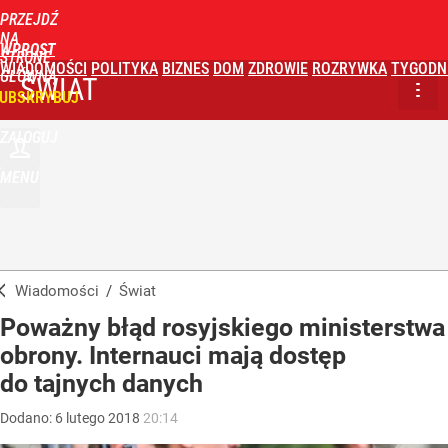
PRZEJDŹ
NA
WPROST
STRONĘ
WIADOMOŚCI
POLITYKA
BIZNES
DOM
ZDROWIE
ROZRYWKA
TYGODN
GŁÓWNĄ
ŚWIAT
UBSKRYBUJ
ZALOGUJ
MENU
Wiadomości
/
Świat
Poważny błąd rosyjskiego ministerstwa
obrony. Internauci mają dostęp
do tajnych danych
Dodano:
6
lutego
2018
20:14