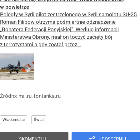
w powietrze
Poległy w Syrii pilot zestrzelonego w Syrii samolotu SU-25
Roman Filipow otrzyma pośmiertnie odznaczenie
„Bohatera Federacji Rosyjskiej”. Według informacji
Ministerstwa Obrony, miał on toczyć zacięty bój
z terrotystami a gdy został przez...
Źródło:
mil.ru, fontanka.ru
Wiadomości
Świat
SKOMENTUJ
UDOSTĘPNIJ