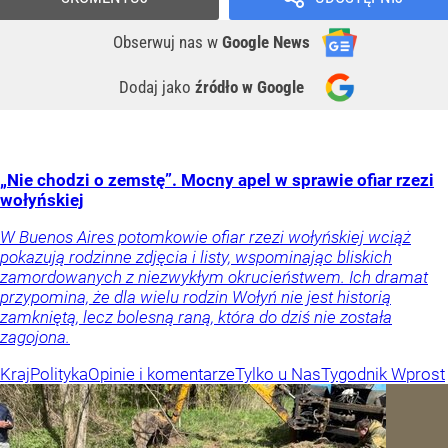
Obserwuj nas
w
Google News
Dodaj jako
źródło w Google
„Nie chodzi o zemstę”. Mocny apel w sprawie ofiar rzezi
wołyńskiej
W Buenos Aires potomkowie ofiar rzezi wołyńskiej wciąż
pokazują rodzinne zdjęcia i listy, wspominając bliskich
zamordowanych z niezwykłym okrucieństwem. Ich dramat
przypomina, że dla wielu rodzin Wołyń nie jest historią
zamkniętą, lecz bolesną raną, która do dziś nie została
zagojona.
Kraj
Polityka
Opinie i komentarze
Tylko u Nas
Tygodnik Wprost