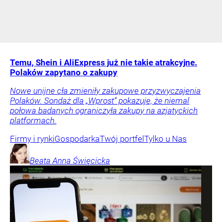
Temu, Shein i AliExpress już nie takie atrakcyjne.
Polaków zapytano o zakupy
Nowe unijne cła zmieniły zakupowe przyzwyczajenia
Polaków. Sondaż dla „Wprost” pokazuje, że niemal
połowa badanych ograniczyła zakupy na azjatyckich
platformach.
Firmy i rynki
Gospodarka
Twój portfel
Tylko u Nas
Beata Anna
Święcicka