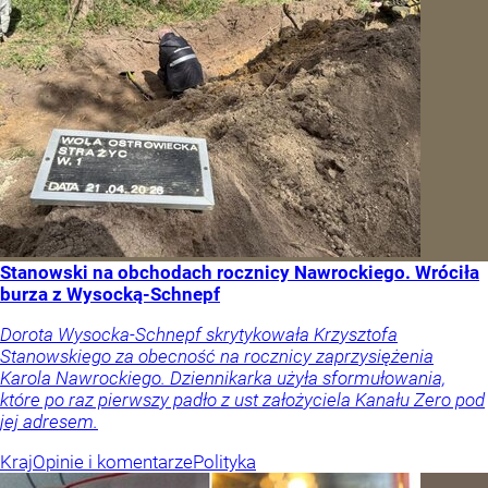
Stanowski na obchodach rocznicy Nawrockiego. Wróciła
burza z Wysocką-Schnepf
Dorota Wysocka-Schnepf skrytykowała Krzysztofa
Stanowskiego za obecność na rocznicy zaprzysiężenia
Karola Nawrockiego. Dziennikarka użyła sformułowania,
które po raz pierwszy padło z ust założyciela Kanału Zero pod
jej adresem.
Kraj
Opinie i komentarze
Polityka