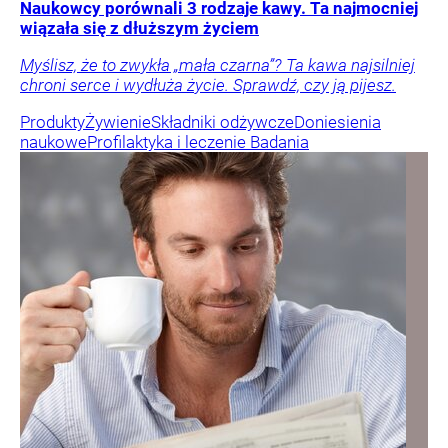
Naukowcy porównali 3 rodzaje kawy. Ta najmocniej
wiązała się z dłuższym życiem
Myślisz, że to zwykła „mała czarna”? Ta kawa najsilniej
chroni serce i wydłuża życie. Sprawdź, czy ją pijesz.
Produkty
Żywienie
Składniki odżywcze
Doniesienia
naukowe
Profilaktyka i leczenie
Badania