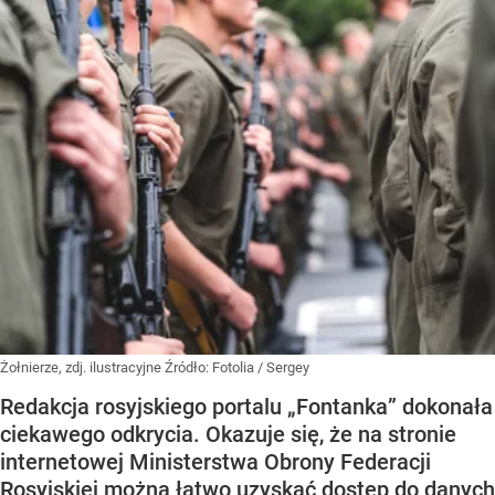
Żołnierze, zdj. ilustracyjne
Źródło:
Fotolia
/
Sergey
Redakcja rosyjskiego portalu „Fontanka” dokonała
ciekawego odkrycia. Okazuje się, że na stronie
internetowej Ministerstwa Obrony Federacji
Rosyjskiej można łatwo uzyskać dostęp do danych