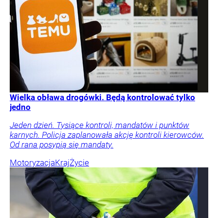
Wielka obława drogówki. Będą kontrolować tylko
jedno
Jeden dzień. Tysiące kontroli, mandatów i punktów
karnych. Policja zaplanowała akcję kontroli kierowców.
Od rana posypią się mandaty.
Motoryzacja
Kraj
Życie