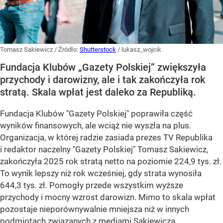
Tomasz Sakiewicz
/ Źródło:
Shutterstock
/
lukasz_wojcik
Fundacja Klubów „Gazety Polskiej” zwiększyła
przychody i darowizny, ale i tak zakończyła rok
stratą. Skala wpłat jest daleko za Republiką.
Fundacja Klubów "Gazety Polskiej" poprawiła część
wyników finansowych, ale wciąż nie wyszła na plus.
Organizacja, w której radzie zasiada prezes TV Republika
i redaktor naczelny "Gazety Polskiej" Tomasz Sakiewicz,
zakończyła 2025 rok stratą netto na poziomie 224,9 tys. zł.
To wynik lepszy niż rok wcześniej, gdy strata wynosiła
644,3 tys. zł. Pomogły przede wszystkim wyższe
przychody i mocny wzrost darowizn. Mimo to skala wpłat
pozostaje nieporównywalnie mniejsza niż w innych
podmiotach związanych z mediami Sakiewicza.