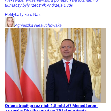
Aleksander Kwaśniewski, a po latach się to zmieniło –
tłumaczy były rzecznik Andrzeja Dudy.
Polityka
Tylko u Nas
Agnieszka
Niesłuchowska
Orlen stracił przez nich 1,5 mld zł? Menedżerom
z czasów Obajtka grozi po 25 lat więzienia