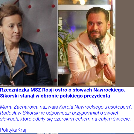
Rzeczniczka MSZ Rosji ostro o słowach Nawrockiego.
Sikorski stanął w obronie polskiego prezydenta
Maria Zacharowa nazwała Karola Nawrockiego „rusofobem”.
Radosław Sikorski w odpowiedzi przypomniał o swoich
słowach, które odbiły się szerokim echem na całym świecie.
Polityka
Kraj