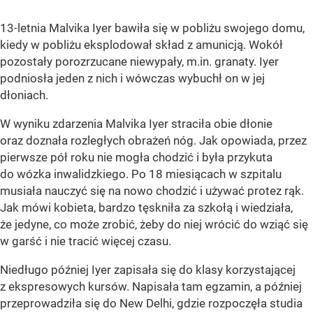
13-letnia Malvika Iyer bawiła się w pobliżu swojego domu,
kiedy w pobliżu eksplodował skład z amunicją. Wokół
pozostały porozrzucane niewypały, m.in. granaty. Iyer
podniosła jeden z nich i wówczas wybuchł on w jej
dłoniach.
W wyniku zdarzenia Malvika Iyer straciła obie dłonie
oraz doznała rozległych obrażeń nóg. Jak opowiada, przez
pierwsze pół roku nie mogła chodzić i była przykuta
do wózka inwalidzkiego. Po 18 miesiącach w szpitalu
musiała nauczyć się na nowo chodzić i używać protez rąk.
Jak mówi kobieta, bardzo tęskniła za szkołą i wiedziała,
że jedyne, co może zrobić, żeby do niej wrócić do wziąć się
w garść i nie tracić więcej czasu.
Niedługo później Iyer zapisała się do klasy korzystającej
z ekspresowych kursów. Napisała tam egzamin, a później
przeprowadziła się do New Delhi, gdzie rozpoczęła studia