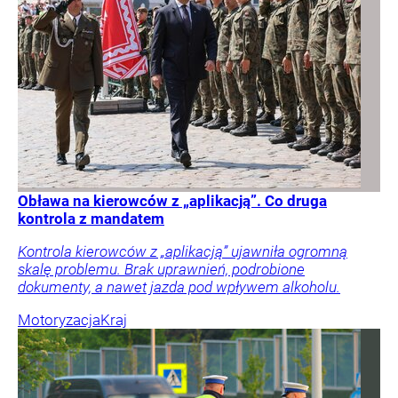
Obława na kierowców z „aplikacją”. Co druga
kontrola z mandatem
Kontrola kierowców z „aplikacją” ujawniła ogromną
skalę problemu. Brak uprawnień, podrobione
dokumenty, a nawet jazda pod wpływem alkoholu.
Motoryzacja
Kraj