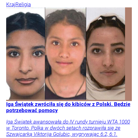
Kraj
Religia
Iga Świątek zwróciła się do kibiców z Polski. Będzie
potrzebować pomocy
Iga Świątek awansowała do IV rundy turnieju WTA 1000
w Toronto. Polka w dwóch setach rozprawiła się ze
Szwajcarką Viktorija Golubic, wygrywając 6:2, 6:1.