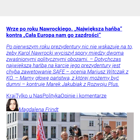
Wrze po roku Nawrockiego. „Największa hańba”
kontra „Cała Europa nam go zazdrości”
Po pierwszym roku prezydentury nic nie wskazuje na to,
żeby Karol Nawrocki wyciszył spory między dwoma
zwaśnionymi politycznymi obozami. – Dotychczas
największą hańbą na karcie jego prezydentury jest
chyba zawetowanie SAFE – ocenia Mariusz Witczak z
KO. – Mamy głowę państwa, z której możemy być
dumni – kontruje Marek Jakubiak z Rozwoju Plus.
Kraj
Tylko u Nas
Polityka
Opinie i komentarze
Magdalena
Frindt