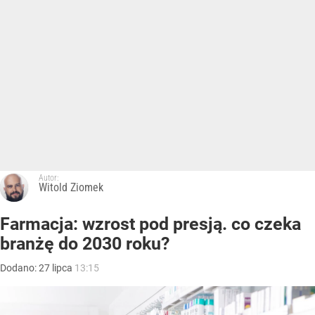
Autor:
Witold Ziomek
Farmacja: wzrost pod presją. co czeka
branżę do 2030 roku?
Dodano:
27
lipca
13:15