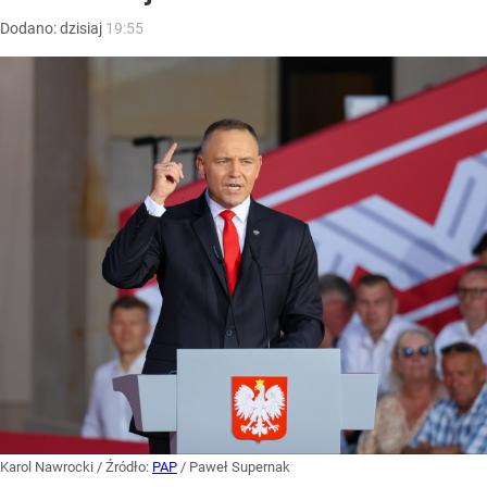
Dodano:
dzisiaj
19:55
Karol Nawrocki
/ Źródło:
PAP
/
Paweł Supernak