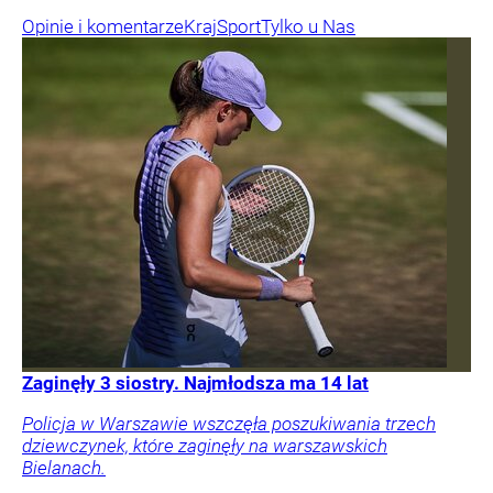
Opinie i komentarze
Kraj
Sport
Tylko u Nas
Zaginęły 3 siostry. Najmłodsza ma 14 lat
Policja w Warszawie wszczęła poszukiwania trzech
dziewczynek, które zaginęły na warszawskich
Bielanach.