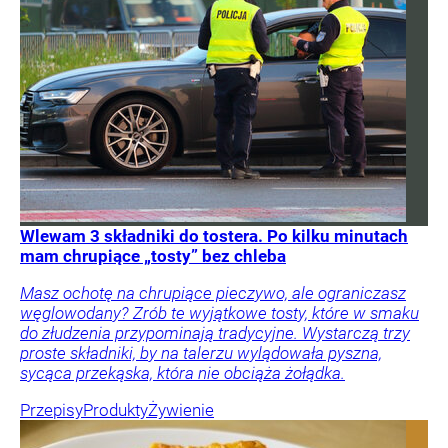
Wlewam 3 składniki do tostera. Po kilku minutach
mam chrupiące „tosty” bez chleba
Masz ochotę na chrupiące pieczywo, ale ograniczasz
węglowodany? Zrób te wyjątkowe tosty, które w smaku
do złudzenia przypominają tradycyjne. Wystarczą trzy
proste składniki, by na talerzu wylądowała pyszna,
sycąca przekąska, która nie obciąża żołądka.
Przepisy
Produkty
Żywienie