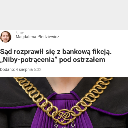
Autor:
Magdalena Pledziewicz
Sąd rozprawił się z bankową fikcją.
„Niby-potrącenia” pod ostrzałem
Dodano:
4
sierpnia
6:32