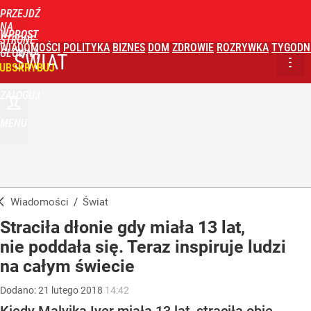
PRZEJDŹ
NA
WPROST
STRONĘ
WIADOMOŚCI
POLITYKA
BIZNES
DOM
ZDROWIE
ROZRYWKA
TYGODN
GŁÓWNĄ
ŚWIAT
UBSKRYBUJ
ZALOGUJ
MENU
Wiadomości
/
Świat
Straciła dłonie gdy miała 13 lat,
nie poddała się. Teraz inspiruje ludzi
na całym świecie
Dodano:
21
lutego
2018
14:42