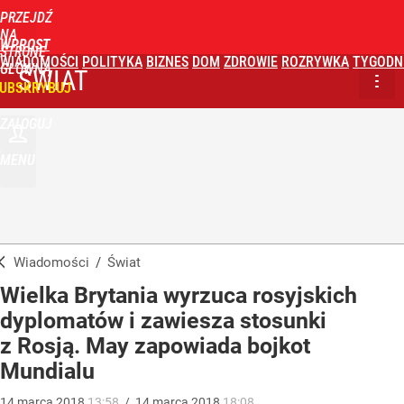
PRZEJDŹ
NA
WPROST
STRONĘ
WIADOMOŚCI
POLITYKA
BIZNES
DOM
ZDROWIE
ROZRYWKA
TYGODN
GŁÓWNĄ
ŚWIAT
UBSKRYBUJ
ZALOGUJ
MENU
Wiadomości
/
Świat
Wielka Brytania wyrzuca rosyjskich
dyplomatów i zawiesza stosunki
z Rosją. May zapowiada bojkot
Mundialu
14
marca
2018
13:58
/
14
marca
2018
18:08