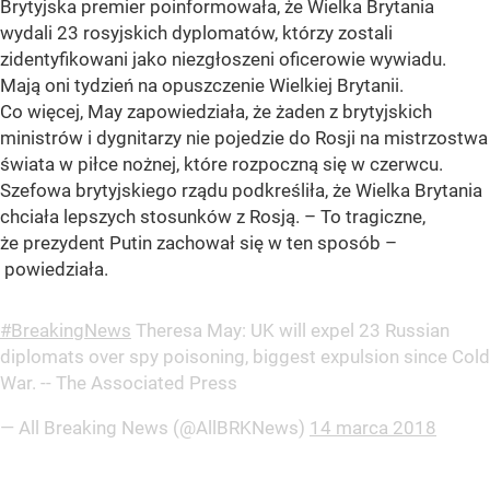
Brytyjska premier poinformowała, że Wielka Brytania
wydali 23 rosyjskich dyplomatów, którzy zostali
zidentyfikowani jako niezgłoszeni oficerowie wywiadu.
Mają oni tydzień na opuszczenie Wielkiej Brytanii.
Co więcej, May zapowiedziała, że żaden z brytyjskich
ministrów i dygnitarzy nie pojedzie do Rosji na mistrzostwa
świata w piłce nożnej, które rozpoczną się w czerwcu.
Szefowa brytyjskiego rządu podkreśliła, że Wielka Brytania
chciała lepszych stosunków z Rosją. – To tragiczne,
że prezydent Putin zachował się w ten sposób –
powiedziała.
#BreakingNews
Theresa May: UK will expel 23 Russian
diplomats over spy poisoning, biggest expulsion since Cold
War. -- The Associated Press
— All Breaking News (@AllBRKNews)
14 marca 2018