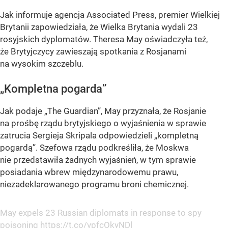
Jak informuje agencja Associated Press, premier Wielkiej
Brytanii zapowiedziała, że Wielka Brytania wydali 23
rosyjskich dyplomatów. Theresa May oświadczyła też,
że Brytyjczycy zawieszają spotkania z Rosjanami
na wysokim szczeblu.
„Kompletna pogarda”
Jak podaje „The Guardian”, May przyznała, że Rosjanie
na prośbę rządu brytyjskiego o wyjaśnienia w sprawie
zatrucia Sergieja Skripala odpowiedzieli „kompletną
pogardą”. Szefowa rządu podkreśliła, że Moskwa
nie przedstawiła żadnych wyjaśnień, w tym sprawie
posiadania wbrew międzynarodowemu prawu,
niezadeklarowanego programu broni chemicznej.
May expels 23 Russian diplomats in response to spy
poisoning
https://t.co/vpfcOkyNDl