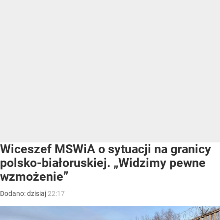
Wiceszef MSWiA o sytuacji na granicy
polsko-białoruskiej. „Widzimy pewne
wzmożenie”
Dodano:
dzisiaj
22:17