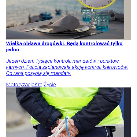
Wielka obława drogówki. Będą kontrolować tylko
jedno
Jeden dzień. Tysiące kontroli, mandatów i punktów
karnych. Policja zaplanowała akcję kontroli kierowców.
Od rana posypią się mandaty.
Motoryzacja
Kraj
Życie