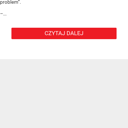
problem”.
–...
CZYTAJ DALEJ