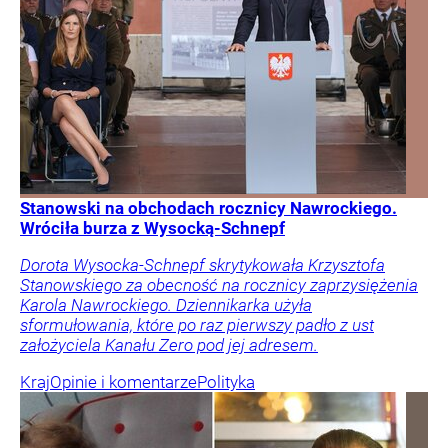
Stanowski na obchodach rocznicy Nawrockiego.
Wróciła burza z Wysocką-Schnepf
Dorota Wysocka-Schnepf skrytykowała Krzysztofa
Stanowskiego za obecność na rocznicy zaprzysiężenia
Karola Nawrockiego. Dziennikarka użyła
sformułowania, które po raz pierwszy padło z ust
założyciela Kanału Zero pod jej adresem.
Kraj
Opinie i komentarze
Polityka