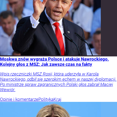
Moskwa znów wygraża Polsce i atakuje Nawrockiego.
Kolejny głos z MSZ: Jak zawsze czas na fakty
Wpis rzeczniczki MSZ Rosji, która uderzyła w Karola
Nawrockiego, odbił się szerokim echem w naszej dyplomacji.
Po ministrze spraw zagranicznych Polski głos zabrał Maciej
Wewiór.
Opinie i komentarze
Polityka
Kraj