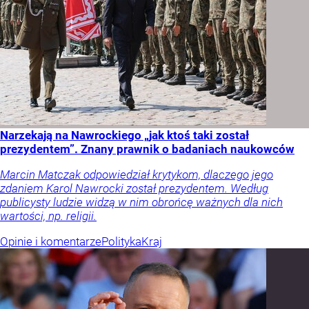
Narzekają na Nawrockiego „jak ktoś taki został
prezydentem”. Znany prawnik o badaniach naukowców
Marcin Matczak odpowiedział krytykom, dlaczego jego
zdaniem Karol Nawrocki został prezydentem. Według
publicysty ludzie widzą w nim obrońcę ważnych dla nich
wartości, np. religii.
Opinie i komentarze
Polityka
Kraj