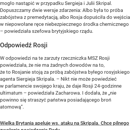
mogło nastąpić w przypadku Sergieja i Julii Skripal.
Dopuszczamy dwie wersje zdarzenia: Albo była to próba
zabójstwa z premedytacją, albo Rosja dopuściła do wejścia
w niepowołane ręce niebezpiecznego środka chemicznego
– powiedziała szefowa brytyjskiego rządu.
Odpowiedź Rosji
W odpowiedzi na te zarzuty rzeczniczka MSZ Rosji
powiedziała, że nie ma żadnych dowodów na to,
że to Rosjanie stoją za próbą zabójstwa byłego rosyjskiego
agenta Siergieja Skripala. – Nikt nie może powiedzieć
w parlamencie swojego kraju, że daje Rosji 24-godzinne
ultimatum – powiedziała Zacharowa. I dodała, że „nie
powinno się straszyć państwa posiadającego broń
atomową”.
Wielka Brytania apeluje ws. ataku na Skripala. Chce pilnego
zwołania posiedzenia Rady...