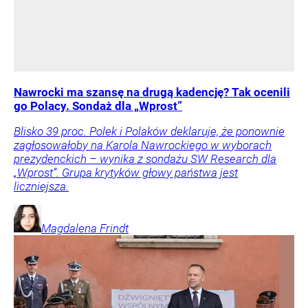
Nawrocki ma szansę na drugą kadencję? Tak ocenili
go Polacy. Sondaż dla „Wprost”
Blisko 39 proc. Polek i Polaków deklaruje, że ponownie
zagłosowałoby na Karola Nawrockiego w wyborach
prezydenckich – wynika z sondażu SW Research dla
„Wprost”. Grupa krytyków głowy państwa jest
liczniejsza.
Magdalena
Frindt