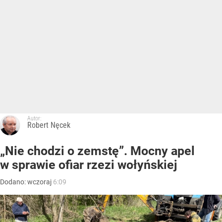
Autor:
Robert Nęcek
„Nie chodzi o zemstę”. Mocny apel
w sprawie ofiar rzezi wołyńskiej
Dodano:
wczoraj
6:09