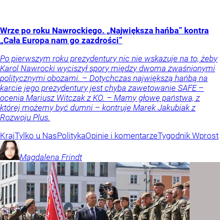
Wrze po roku Nawrockiego. „Największa hańba” kontra
„Cała Europa nam go zazdrości”
Po pierwszym roku prezydentury nic nie wskazuje na to, żeby
Karol Nawrocki wyciszył spory między dwoma zwaśnionymi
politycznymi obozami. – Dotychczas największą hańbą na
karcie jego prezydentury jest chyba zawetowanie SAFE –
ocenia Mariusz Witczak z KO. – Mamy głowę państwa, z
której możemy być dumni – kontruje Marek Jakubiak z
Rozwoju Plus.
Kraj
Tylko u Nas
Polityka
Opinie i komentarze
Tygodnik Wprost
Magdalena
Frindt