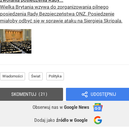
Wielka Brytania wzywa do zorganizowania pilnego
posiedzenia Rady Bezpieczeństwa ONZ. Posiedzenie
miałoby odbyć się w sprawie ataku na Siergieja Skripala.
Wiadomości
Świat
Polityka
SKOMENTUJ
UDOSTĘPNIJ
21
Obserwuj nas
w
Google News
Dodaj jako
źródło w Google