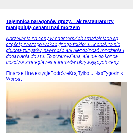
Tajemnica paragonów grozy. Tak restauratorzy
manipulują cenami nad morzem
Narzekanie na ceny w nadmorskich smażalniach są
częścią naszego wakacyjnego folkloru. Jednak to nie
głupota turystów, naiwność ani niezdolność mnożenia i
dodawania do stu. To przemyślana, ale nie do końca
uczciwa strategia restauratorów ukrywających ceny.
Finanse i inwestycje
Podróże
Kraj
Tylko u Nas
Tygodnik
Wprost