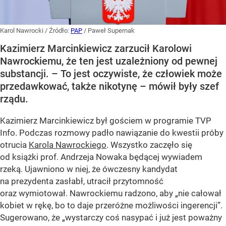
Karol Nawrocki
/ Źródło:
PAP
/
Paweł Supernak
Kazimierz Marcinkiewicz zarzucił Karolowi
Nawrockiemu, że ten jest uzależniony od pewnej
substancji. – To jest oczywiste, że człowiek może
przedawkować, także nikotynę – mówił były szef
rządu.
Kazimierz Marcinkiewicz był gościem w programie TVP
Info. Podczas rozmowy padło nawiązanie do kwestii próby
otrucia
Karola Nawrockiego
. Wszystko zaczęło się
od książki prof. Andrzeja Nowaka będącej wywiadem
rzeką. Ujawniono w niej, że ówczesny kandydat
na prezydenta zasłabł, utracił przytomność
oraz wymiotował. Nawrockiemu radzono, aby „nie całował
kobiet w rękę, bo to daje przeróżne możliwości ingerencji”.
Sugerowano, że „wystarczy coś nasypać i już jest poważny