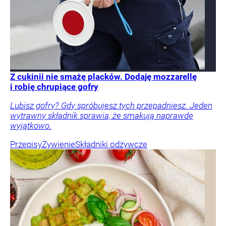
Z cukinii nie smażę placków. Dodaję mozzarellę
i robię chrupiące gofry
Lubisz gofry? Gdy spróbujesz tych przepadniesz. Jeden
wytrawny składnik sprawia, że smakują naprawdę
wyjątkowo.
Przepisy
Żywienie
Składniki odżywcze