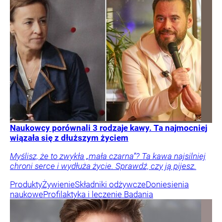
Naukowcy porównali 3 rodzaje kawy. Ta najmocniej
wiązała się z dłuższym życiem
Myślisz, że to zwykła „mała czarna”? Ta kawa najsilniej
chroni serce i wydłuża życie. Sprawdź, czy ją pijesz.
Produkty
Żywienie
Składniki odżywcze
Doniesienia
naukowe
Profilaktyka i leczenie
Badania