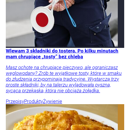
Wlewam 3 składniki do tostera. Po kilku minutach
mam chrupiące „tosty” bez chleba
Masz ochotę na chrupiące pieczywo, ale ograniczasz
węglowodany? Zrób te wyjątkowe tosty, które w smaku
do złudzenia przypominają tradycyjne. Wystarczą trzy
proste składniki, by na talerzu wylądowała pyszna,
sycąca przekąska, która nie obciąża żołądka.
Przepisy
Produkty
Żywienie