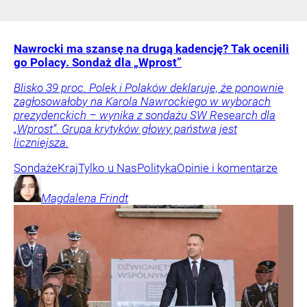
Nawrocki ma szansę na drugą kadencję? Tak ocenili
go Polacy. Sondaż dla „Wprost”
Blisko 39 proc. Polek i Polaków deklaruje, że ponownie
zagłosowałoby na Karola Nawrockiego w wyborach
prezydenckich – wynika z sondażu SW Research dla
„Wprost”. Grupa krytyków głowy państwa jest
liczniejsza.
Sondaże
Kraj
Tylko u Nas
Polityka
Opinie i komentarze
Magdalena
Frindt