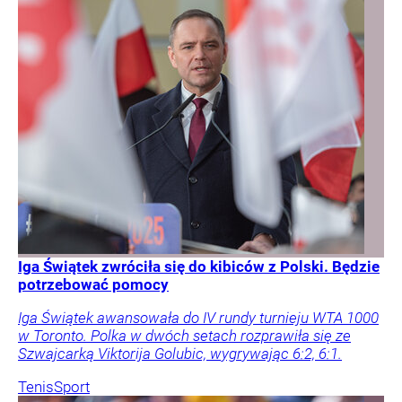
Iga Świątek zwróciła się do kibiców z Polski. Będzie
potrzebować pomocy
Iga Świątek awansowała do IV rundy turnieju WTA 1000
w Toronto. Polka w dwóch setach rozprawiła się ze
Szwajcarką Viktorija Golubic, wygrywając 6:2, 6:1.
Tenis
Sport