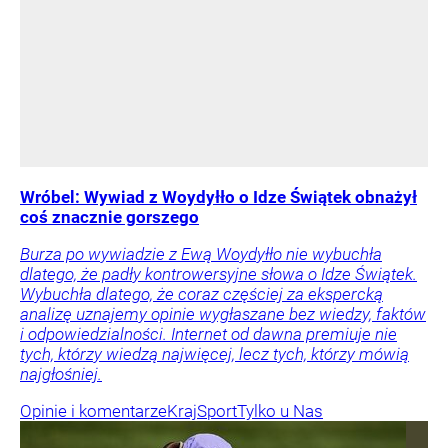
Wróbel: Wywiad z Woydyłło o Idze Świątek obnażył
coś znacznie gorszego
Burza po wywiadzie z Ewą Woydyłło nie wybuchła
dlatego, że padły kontrowersyjne słowa o Idze Świątek.
Wybuchła dlatego, że coraz częściej za ekspercką
analizę uznajemy opinie wygłaszane bez wiedzy, faktów
i odpowiedzialności. Internet od dawna premiuje nie
tych, którzy wiedzą najwięcej, lecz tych, którzy mówią
najgłośniej.
Opinie i komentarze
Kraj
Sport
Tylko u Nas