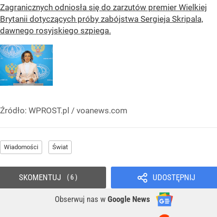
Zagranicznych odniosła się do zarzutów premier Wielkiej
Brytanii dotyczących próby zabójstwa Sergieja Skripala,
dawnego rosyjskiego szpiega.
Źródło:
WPROST.pl
/
voanews.com
Wiadomości
Świat
SKOMENTUJ
UDOSTĘPNIJ
6
Obserwuj nas
w
Google News