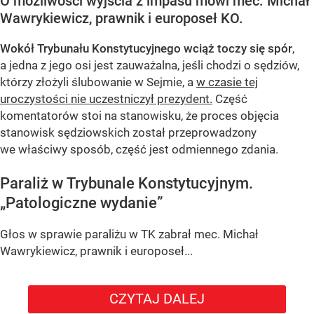
O możliwości wyjścia z impasu mówi mec. Michał
Wawrykiewicz, prawnik i europoseł KO.
Wokół Trybunału Konstytucyjnego wciąż toczy się spór
,
a jedna z jego osi jest zauważalna, jeśli chodzi o sędziów,
którzy złożyli ślubowanie w Sejmie, a
w czasie tej
uroczystości nie uczestniczył prezydent.
Część
komentatorów stoi na stanowisku, że proces objęcia
stanowisk sędziowskich został przeprowadzony
we właściwy sposób, część jest odmiennego zdania.
Paraliż w Trybunale Konstytucyjnym.
„Patologiczne wydanie”
Głos w sprawie paraliżu w TK zabrał mec. Michał
Wawrykiewicz, prawnik i europoseł...
CZYTAJ DALEJ