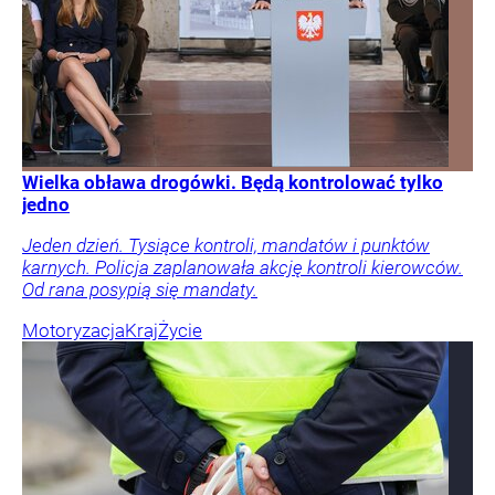
Wielka obława drogówki. Będą kontrolować tylko
jedno
Jeden dzień. Tysiące kontroli, mandatów i punktów
karnych. Policja zaplanowała akcję kontroli kierowców.
Od rana posypią się mandaty.
Motoryzacja
Kraj
Życie