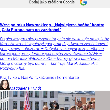
Dodaj jako
źródło w Google
Wrze po roku Nawrockiego. „Największa hańba” kontra
„Cała Europa nam go zazdrości”
Po pierwszym roku prezydentury nic nie wskazuje na to, żeby
Karol Nawrocki wyciszył spory między dwoma zwaśnionymi
politycznymi obozami. – Dotychczas największą hańbą na
karcie jego prezydentury jest chyba zawetowanie SAFE –
ocenia Mariusz Witczak z KO. – Mamy głowę państwa, z
której możemy być dumni – kontruje Marek Jakubiak z
Rozwoju Plus.
Kraj
Tylko u Nas
Polityka
Opinie i komentarze
Magdalena
Frindt