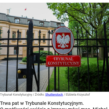
Trybunał Konstytucyjny
/ Źródło:
Shutterstock
/
Elzbieta Krzysztof
Trwa pat w Trybunale Konstytucyjnym.