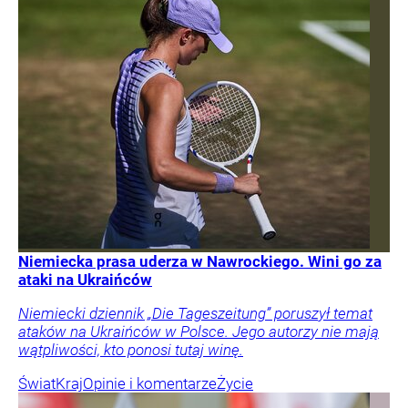
Niemiecka prasa uderza w Nawrockiego. Wini go za
ataki na Ukraińców
Niemiecki dziennik „Die Tageszeitung” poruszył temat
ataków na Ukraińców w Polsce. Jego autorzy nie mają
wątpliwości, kto ponosi tutaj winę.
Świat
Kraj
Opinie i komentarze
Życie