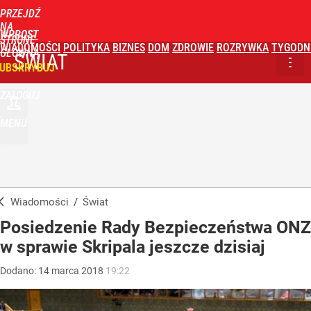
PRZEJDŹ
NA
WPROST
STRONĘ
WIADOMOŚCI
POLITYKA
BIZNES
DOM
ZDROWIE
ROZRYWKA
TYGODN
GŁÓWNĄ
ŚWIAT
UBSKRYBUJ
ZALOGUJ
MENU
Wiadomości
/
Świat
Posiedzenie Rady Bezpieczeństwa ONZ
w sprawie Skripala jeszcze dzisiaj
Dodano:
14
marca
2018
19:22