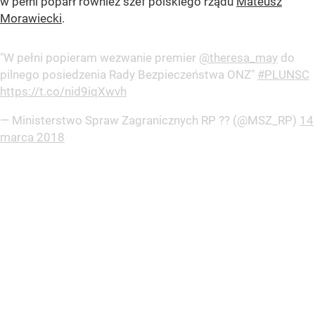
w pełni poparł również szef polskiego rządu
Mateusz
Morawiecki
.
"W pełni popieram wezwanie premier
@theresa_may
do
pilnego posiedzenia Rady Bezpieczeństwa ONZ"
#PLUNSC
https://t.co/nid9iqXwvh
— Ministerstwo Spraw Zagranicznych RP ?? (@MSZ_RP)
14
marca 2018