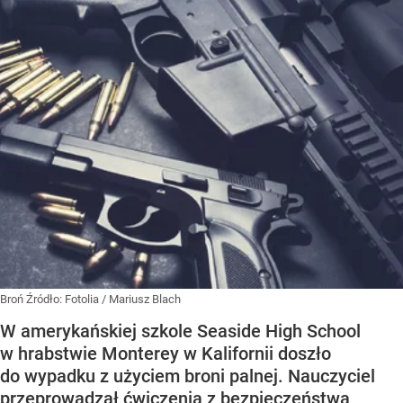
Broń
Źródło:
Fotolia
/
Mariusz Blach
W amerykańskiej szkole Seaside High School
w hrabstwie Monterey w Kalifornii doszło
do wypadku z użyciem broni palnej. Nauczyciel
przeprowadzał ćwiczenia z bezpieczeństwa