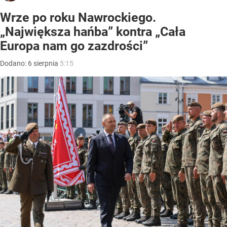
Wrze po roku Nawrockiego.
„Największa hańba” kontra „Cała
Europa nam go zazdrości”
Dodano:
6
sierpnia
5:15