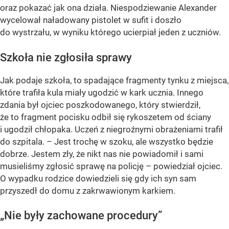
oraz pokazać jak ona działa. Niespodziewanie Alexander
wycelował naładowany pistolet w sufit i doszło
do wystrzału, w wyniku którego ucierpiał jeden z uczniów.
Szkoła nie zgłosiła sprawy
Jak podaje szkoła, to spadające fragmenty tynku z miejsca,
które trafiła kula miały ugodzić w kark ucznia. Innego
zdania był ojciec poszkodowanego, który stwierdził,
że to fragment pocisku odbił się rykoszetem od ściany
i ugodził chłopaka. Uczeń z niegroźnymi obrażeniami trafił
do szpitala. – Jest trochę w szoku, ale wszystko będzie
dobrze. Jestem zły, że nikt nas nie powiadomił i sami
musieliśmy zgłosić sprawę na policję – powiedział ojciec.
O wypadku rodzice dowiedzieli się gdy ich syn sam
przyszedł do domu z zakrwawionym karkiem.
„Nie były zachowane procedury”