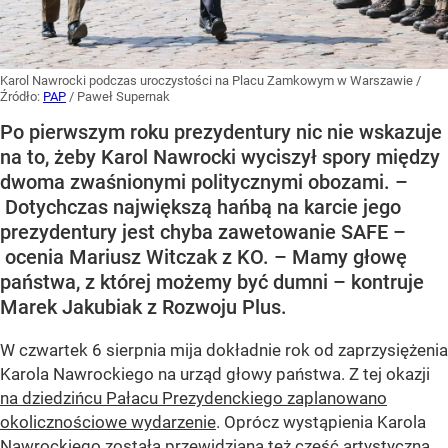
Karol Nawrocki podczas uroczystości na Placu Zamkowym w Warszawie
/
Źródło:
PAP
/
Paweł Supernak
Po pierwszym roku prezydentury nic nie wskazuje
na to, żeby Karol Nawrocki wyciszył spory między
dwoma zwaśnionymi politycznymi obozami. –
Dotychczas największą hańbą na karcie jego
prezydentury jest chyba zawetowanie SAFE –
ocenia Mariusz Witczak z KO. – Mamy głowę
państwa, z której możemy być dumni – kontruje
Marek Jakubiak z Rozwoju Plus.
W czwartek 6 sierpnia mija dokładnie rok od zaprzysiężenia
Karola Nawrockiego na urząd głowy państwa. Z tej okazji
na dziedzińcu Pałacu Prezydenckiego zaplanowano
okolicznościowe wydarzenie
. Oprócz wystąpienia Karola
Nawrockiego została przewidziana też część artystyczna