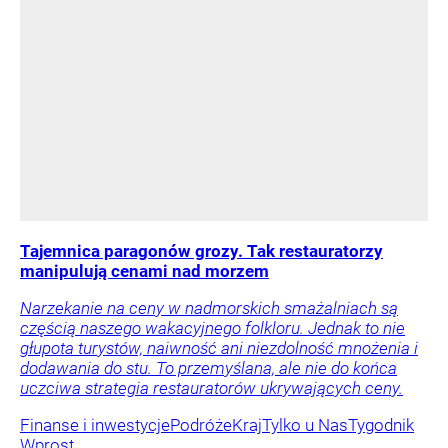
Tajemnica paragonów grozy. Tak restauratorzy
manipulują cenami nad morzem
Narzekanie na ceny w nadmorskich smażalniach są
częścią naszego wakacyjnego folkloru. Jednak to nie
głupota turystów, naiwność ani niezdolność mnożenia i
dodawania do stu. To przemyślana, ale nie do końca
uczciwa strategia restauratorów ukrywających ceny.
Finanse i inwestycje
Podróże
Kraj
Tylko u Nas
Tygodnik
Wprost