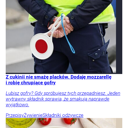
Z cukinii nie smażę placków. Dodaję mozzarellę
i robię chrupiące gofry
Lubisz gofry? Gdy spróbujesz tych przepadniesz. Jeden
wytrawny składnik sprawia, że smakują naprawdę
wyjątkowo.
Przepisy
Żywienie
Składniki odżywcze