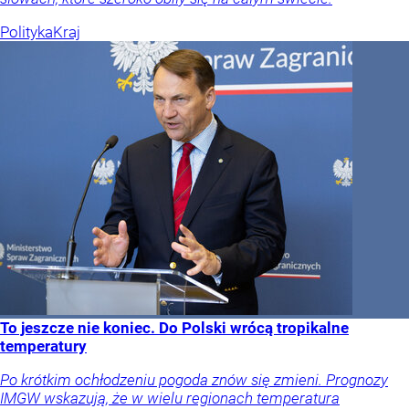
Polityka
Kraj
To jeszcze nie koniec. Do Polski wrócą tropikalne
temperatury
Po krótkim ochłodzeniu pogoda znów się zmieni. Prognozy
IMGW wskazują, że w wielu regionach temperatura