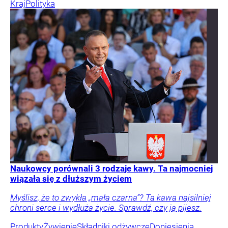
Kraj
Polityka
Naukowcy porównali 3 rodzaje kawy. Ta najmocniej
wiązała się z dłuższym życiem
Myślisz, że to zwykła „mała czarna”? Ta kawa najsilniej
chroni serce i wydłuża życie. Sprawdź, czy ją pijesz.
Produkty
Żywienie
Składniki odżywcze
Doniesienia