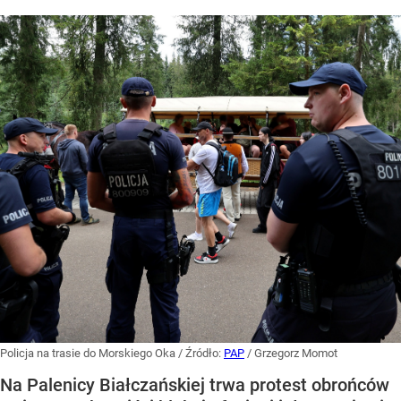
Policja na trasie do Morskiego Oka
/ Źródło:
PAP
/
Grzegorz Momot
Na Palenicy Białczańskiej trwa protest obrońców