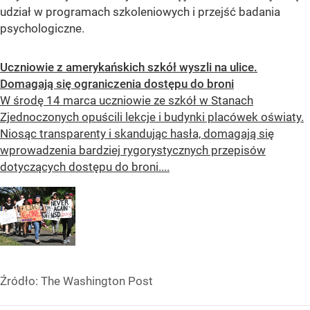
udział w programach szkoleniowych i przejść badania
psychologiczne.
Uczniowie z amerykańskich szkół wyszli na ulice.
Domagają się ograniczenia dostępu do broni
W środę 14 marca uczniowie ze szkół w Stanach
Zjednoczonych opuścili lekcje i budynki placówek oświaty.
Niosąc transparenty i skandując hasła, domagają się
wprowadzenia bardziej rygorystycznych przepisów
dotyczących dostępu do broni....
Źródło:
The Washington Post