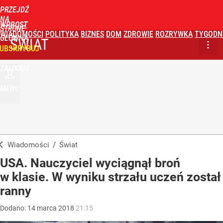
PRZEJDŹ
NA
WPROST
STRONĘ
WIADOMOŚCI
POLITYKA
BIZNES
DOM
ZDROWIE
ROZRYWKA
TYGODN
GŁÓWNĄ
ŚWIAT
UBSKRYBUJ
ZALOGUJ
MENU
Wiadomości
/
Świat
USA. Nauczyciel wyciągnął broń
w klasie. W wyniku strzału uczeń został
ranny
Dodano:
14
marca
2018
21:15