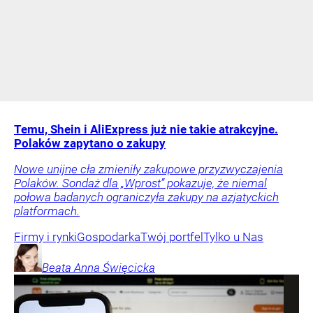
Temu, Shein i AliExpress już nie takie atrakcyjne.
Polaków zapytano o zakupy
Nowe unijne cła zmieniły zakupowe przyzwyczajenia
Polaków. Sondaż dla „Wprost” pokazuje, że niemal
połowa badanych ograniczyła zakupy na azjatyckich
platformach.
Firmy i rynki
Gospodarka
Twój portfel
Tylko u Nas
Beata Anna
Święcicka