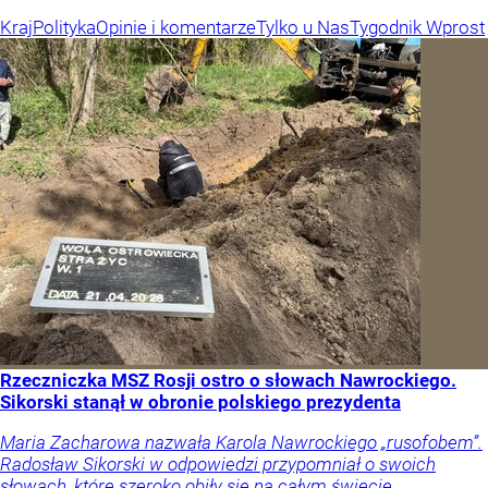
Kraj
Polityka
Opinie i komentarze
Tylko u Nas
Tygodnik Wprost
Rzeczniczka MSZ Rosji ostro o słowach Nawrockiego.
Sikorski stanął w obronie polskiego prezydenta
Maria Zacharowa nazwała Karola Nawrockiego „rusofobem”.
Radosław Sikorski w odpowiedzi przypomniał o swoich
słowach, które szeroko obiły się na całym świecie.