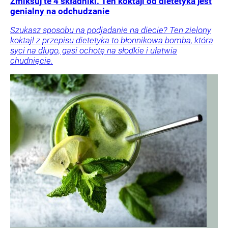
Zmiksuj te 4 składniki. Ten koktajl od dietetyka jest
genialny na odchudzanie
Szukasz sposobu na podjadanie na diecie? Ten zielony
koktajl z przepisu dietetyka to błonnikowa bomba, która
syci na długo, gasi ochotę na słodkie i ułatwia
chudnięcie.