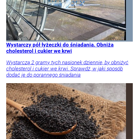
Wystarczy pół łyżeczki do śniadania. Obniża
cholesterol i cukier we krwi
Wystarczą 2 gramy tych nasionek dziennie, by obniżyć
cholesterol i cukier we krwi. Sprawdź, w jaki sposób
dodać je do porannego śniadania