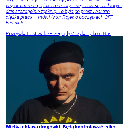
wspominam tego jako romantycznego czasu, za którym
dziś szczególnie tęsknię. To była po prostu bardzo
ciężka praca – mówi Artur Rojek o początkach OFF
Festivalu.
Rozrywka
Festiwale/Przeglądy
Muzyka
Tylko u Nas
Wielka obława drogówki. Będą kontrolować tylko