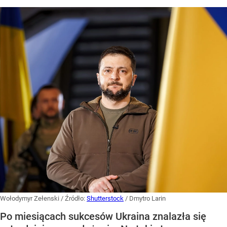
Wołodymyr Zełenski
/ Źródło:
Shutterstock
/
Dmytro Larin
Po miesiącach sukcesów Ukraina znalazła się