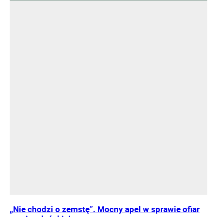
„Nie chodzi o zemstę”. Mocny apel w sprawie ofiar