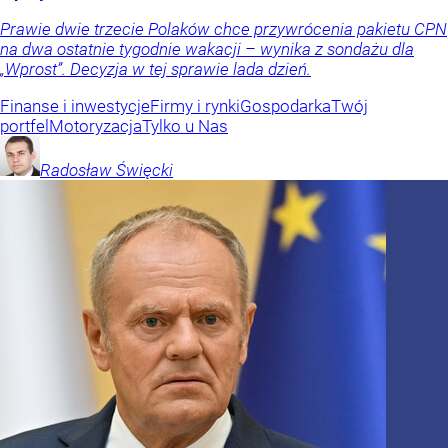
Prawie dwie trzecie Polaków chce przywrócenia pakietu CPN
na dwa ostatnie tygodnie wakacji – wynika z sondażu dla
„Wprost”. Decyzja w tej sprawie lada dzień.
Finanse i inwestycje
Firmy i rynki
Gospodarka
Twój
portfel
Motoryzacja
Tylko u Nas
Radosław
Święcki