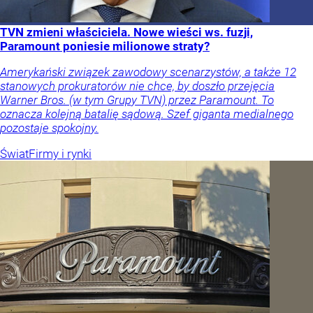
TVN zmieni właściciela. Nowe wieści ws. fuzji,
Paramount poniesie milionowe straty?
Amerykański związek zawodowy scenarzystów, a także 12
stanowych prokuratorów nie chce, by doszło przejęcia
Warner Bros. (w tym Grupy TVN) przez Paramount. To
oznacza kolejną batalię sądową. Szef giganta medialnego
pozostaje spokojny.
Świat
Firmy i rynki