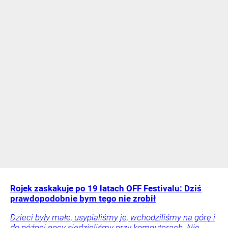
Rojek zaskakuje po 19 latach OFF Festivalu: Dziś
prawdopodobnie bym tego nie zrobił
Dzieci były małe, usypialiśmy je, wchodziliśmy na górę i
do późnej nocy siedzieliśmy przy komputerach. Nie