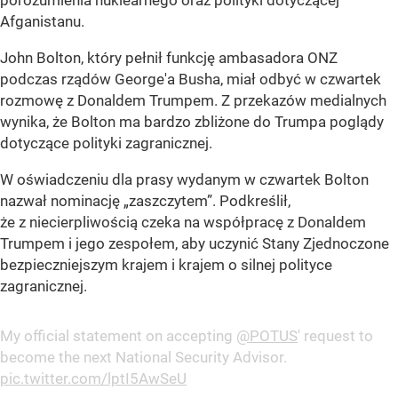
Afganistanu.
John Bolton, który pełnił funkcję ambasadora ONZ
podczas rządów George'a Busha, miał odbyć w czwartek
rozmowę z Donaldem Trumpem. Z przekazów medialnych
wynika, że Bolton ma bardzo zbliżone do Trumpa poglądy
dotyczące polityki zagranicznej.
W oświadczeniu dla prasy wydanym w czwartek Bolton
nazwał nominację „zaszczytem”. Podkreślił,
że z niecierpliwością czeka na współpracę z Donaldem
Trumpem i jego zespołem, aby uczynić Stany Zjednoczone
bezpieczniejszym krajem i krajem o silnej polityce
zagranicznej.
My official statement on accepting
@POTUS
' request to
become the next National Security Advisor.
pic.twitter.com/lptI5AwSeU