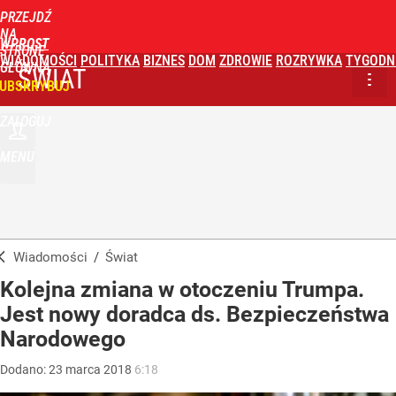
PRZEJDŹ
NA
WPROST
STRONĘ
WIADOMOŚCI
POLITYKA
BIZNES
DOM
ZDROWIE
ROZRYWKA
TYGODN
GŁÓWNĄ
ŚWIAT
UBSKRYBUJ
ZALOGUJ
MENU
Wiadomości
/
Świat
Kolejna zmiana w otoczeniu Trumpa.
Jest nowy doradca ds. Bezpieczeństwa
Narodowego
Dodano:
23
marca
2018
6:18