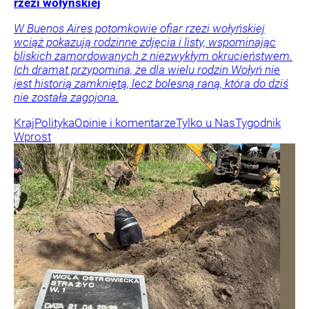
rzezi wołyńskiej
W Buenos Aires potomkowie ofiar rzezi wołyńskiej
wciąż pokazują rodzinne zdjęcia i listy, wspominając
bliskich zamordowanych z niezwykłym okrucieństwem.
Ich dramat przypomina, że dla wielu rodzin Wołyń nie
jest historią zamkniętą, lecz bolesną raną, która do dziś
nie została zagojona.
Kraj
Polityka
Opinie i komentarze
Tylko u Nas
Tygodnik
Wprost