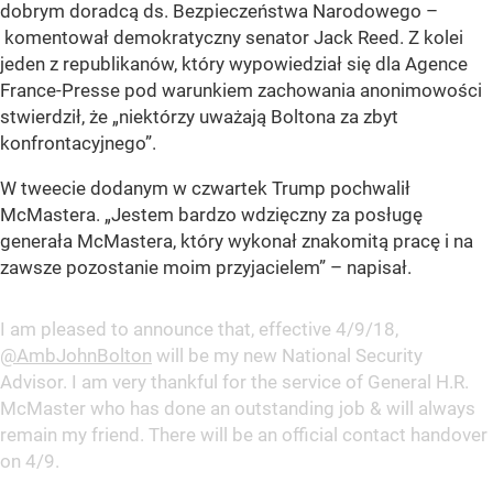
dobrym doradcą ds. Bezpieczeństwa Narodowego –
komentował demokratyczny senator Jack Reed. Z kolei
jeden z republikanów, który wypowiedział się dla Agence
France-Presse pod warunkiem zachowania anonimowości
stwierdził, że „niektórzy uważają Boltona za zbyt
konfrontacyjnego”.
W tweecie dodanym w czwartek Trump pochwalił
McMastera. „Jestem bardzo wdzięczny za posługę
generała McMastera, który wykonał znakomitą pracę i na
zawsze pozostanie moim przyjacielem” – napisał.
I am pleased to announce that, effective 4/9/18,
@AmbJohnBolton
will be my new National Security
Advisor. I am very thankful for the service of General H.R.
McMaster who has done an outstanding job & will always
remain my friend. There will be an official contact handover
on 4/9.