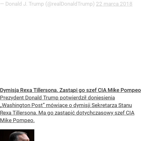
— Donald J. Trump (@realDonaldTrump)
22 marca 2018
Dymisja Rexa Tillersona. Zastąpi go szef CIA Mike Pompeo
Prezydent Donald Trump potwierdził doniesienia
„Washington Post” mówiące o dymisji Sekretarza Stanu
Rexa Tillersona. Ma go zastąpić dotychczasowy szef CIA
Mike Pompeo.