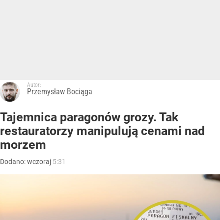
Autor:
Przemysław Bociąga
Tajemnica paragonów grozy. Tak
restauratorzy manipulują cenami nad
morzem
Dodano:
wczoraj
5:31