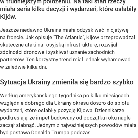
w trudniejszym położeniu. Na taki stan rzeczy
miała seria kilku decyzji i wydarzeń, które osłabiły
Kijów.
Jeszcze niedawno Ukraina miała odzyskiwać inicjatywę
na froncie. Jak opisuje "The Atlantic", Kijów przeprowadzał
skuteczne ataki na rosyjską infrastrukturę, rozwijał
zdolności dronowe i zyskiwał uznanie zachodnich
partnerów. Ten korzystny trend miał jednak wyhamować
w zaledwie kilka dni.
Sytuacja Ukrainy zmieniła się bardzo szybko
Według amerykańskiego tygodnika po kilku miesiącach
względnie dobrego dla Ukrainy okresu doszło do splotu
wydarzeń, które osłabiły pozycję Kijowa. Dziennikarze
podkreślają, że impet budowany od początku roku nagle
zaczął słabnąć. Jednym z najważniejszych powodów miała
być postawa Donalda Trumpa podczas...