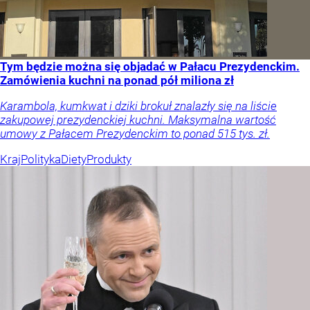
Tym będzie można się objadać w Pałacu Prezydenckim.
Zamówienia kuchni na ponad pół miliona zł
Karambola, kumkwat i dziki brokuł znalazły się na liście
zakupowej prezydenckiej kuchni. Maksymalna wartość
umowy z Pałacem Prezydenckim to ponad 515 tys. zł.
Kraj
Polityka
Diety
Produkty