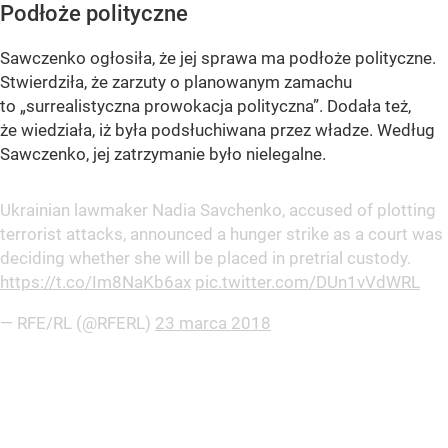
Podłoże polityczne
Sawczenko ogłosiła, że jej sprawa ma podłoże polityczne.
Stwierdziła, że zarzuty o planowanym zamachu
to „surrealistyczna prowokacja polityczna”. Dodała też,
że wiedziała, iż była podsłuchiwana przez władze. Według
Sawczenko, jej zatrzymanie było nielegalne.
Ukrainian lawmaker Nadia Savchenko, accused of plotting
terrorist attacks, announced a hunger strike as a court was
deciding whether she will be placed in pretrial custody.
https://t.co/Im8NaKb6ax
pic.twitter.com/DUn1vVdWRL
— RFE/RL (@RFERL)
23 marca 2018