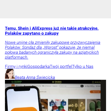
Temu, Shein i AliExpress już nie takie atrakcyjne.
Polaków zapytano o zakupy
Nowe unijne cła zmieniły zakupowe przyzwyczajenia
Polaków. Sondaż dla „Wprost” pokazuje, że niemal
połowa badanych ograniczyła zakupy na azjatyckich
platformach.
Firmy i rynki
Gospodarka
Twój portfel
Tylko u Nas
Beata Anna
Święcicka