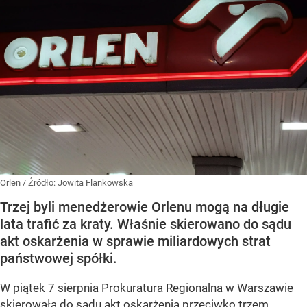
Orlen
/ Źródło:
Jowita Flankowska
Trzej byli menedżerowie Orlenu mogą na długie
lata trafić za kraty. Właśnie skierowano do sądu
akt oskarżenia w sprawie miliardowych strat
państwowej spółki.
W piątek 7 sierpnia Prokuratura Regionalna w Warszawie
skierowała do sądu akt oskarżenia przeciwko trzem