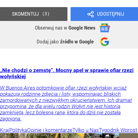
SKOMENTUJ
UDOSTĘPNIJ
3
Obserwuj nas
w
Google News
Dodaj jako
źródło w Google
„Nie chodzi o zemstę”. Mocny apel w sprawie ofiar rzezi
wołyńskiej
W Buenos Aires potomkowie ofiar rzezi wołyńskiej wciąż
pokazują rodzinne zdjęcia i listy, wspominając bliskich
zamordowanych z niezwykłym okrucieństwem. Ich dramat
przypomina, że dla wielu rodzin Wołyń nie jest historią
zamkniętą, lecz bolesną raną, która do dziś nie została
zagojona.
Kraj
Polityka
Opinie i komentarze
Tylko u Nas
Tygodnik Wprost