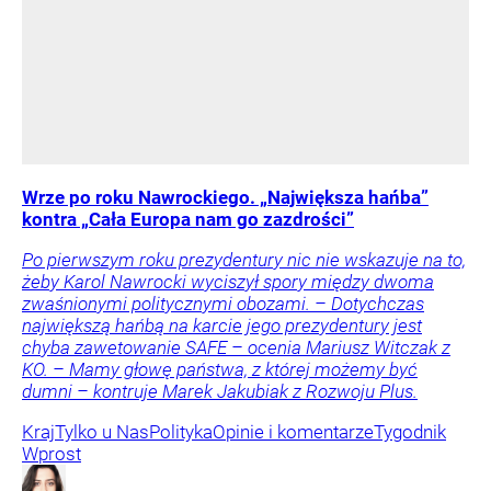
Wrze po roku Nawrockiego. „Największa hańba”
kontra „Cała Europa nam go zazdrości”
Po pierwszym roku prezydentury nic nie wskazuje na to,
żeby Karol Nawrocki wyciszył spory między dwoma
zwaśnionymi politycznymi obozami. – Dotychczas
największą hańbą na karcie jego prezydentury jest
chyba zawetowanie SAFE – ocenia Mariusz Witczak z
KO. – Mamy głowę państwa, z której możemy być
dumni – kontruje Marek Jakubiak z Rozwoju Plus.
Kraj
Tylko u Nas
Polityka
Opinie i komentarze
Tygodnik
Wprost