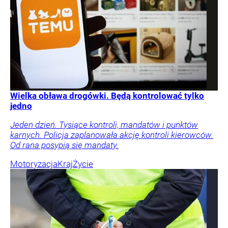
Wielka obława drogówki. Będą kontrolować tylko
jedno
Jeden dzień. Tysiące kontroli, mandatów i punktów
karnych. Policja zaplanowała akcję kontroli kierowców.
Od rana posypią się mandaty.
Motoryzacja
Kraj
Życie