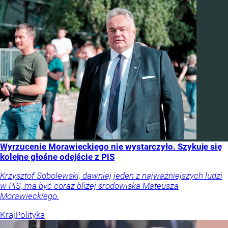
Wyrzucenie Morawieckiego nie wystarczyło. Szykuje się
kolejne głośne odejście z PiS
Krzysztof Sobolewski, dawniej jeden z najważniejszych ludzi
w PiS, ma być coraz bliżej środowiska Mateusza
Morawieckiego.
Kraj
Polityka