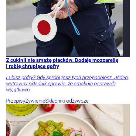
Z cukinii nie smażę placków. Dodaję mozzarellę
i robię chrupiące gofry
Lubisz gofry? Gdy spróbujesz tych przepadniesz. Jeden
wytrawny składnik sprawia, że smakują naprawdę
wyjątkowo.
Przepisy
Żywienie
Składniki odżywcze