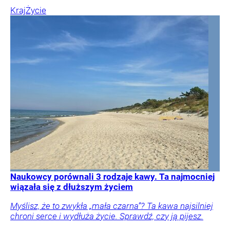
Kraj
Życie
Naukowcy porównali 3 rodzaje kawy. Ta najmocniej
wiązała się z dłuższym życiem
Myślisz, że to zwykła „mała czarna”? Ta kawa najsilniej
chroni serce i wydłuża życie. Sprawdź, czy ją pijesz.