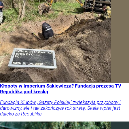
Kłopoty w imperium Sakiewicza? Fundacja prezesa TV
Republika pod kreską
Fundacja Klubów „Gazety Polskiej” zwiększyła przychody i
darowizny, ale i tak zakończyła rok stratą. Skala wpłat jest
daleko za Republiką.