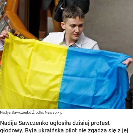
Nadija Sawczenko
Źródło:
Newspix.pl
Nadija Sawczenko ogłosiła dzisiaj protest
głodowy. Była ukraińska pilot nie zgadza się z jej