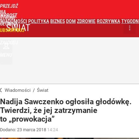
PRZEJDŹ
NA
WPROST
STRONĘ
WIADOMOŚCI
POLITYKA
BIZNES
DOM
ZDROWIE
ROZRYWKA
TYGODN
GŁÓWNĄ
ŚWIAT
UBSKRYBUJ
ZALOGUJ
MENU
Wiadomości
/
Świat
Nadija Sawczenko ogłosiła głodówkę.
Twierdzi, że jej zatrzymanie
to „prowokacja”
Dodano:
23
marca
2018
14:24