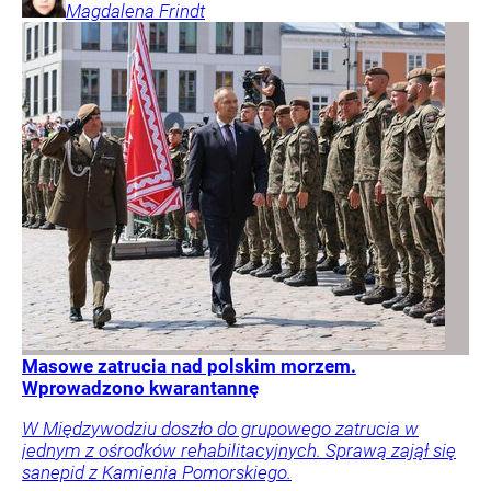
Magdalena
Frindt
Masowe zatrucia nad polskim morzem.
Wprowadzono kwarantannę
W Międzywodziu doszło do grupowego zatrucia w
jednym z ośrodków rehabilitacyjnych. Sprawą zajął się
sanepid z Kamienia Pomorskiego.