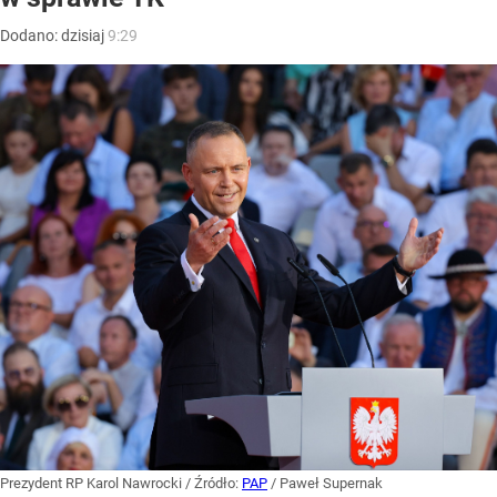
Dodano:
dzisiaj
9:29
Prezydent RP Karol Nawrocki
/ Źródło:
PAP
/
Paweł Supernak