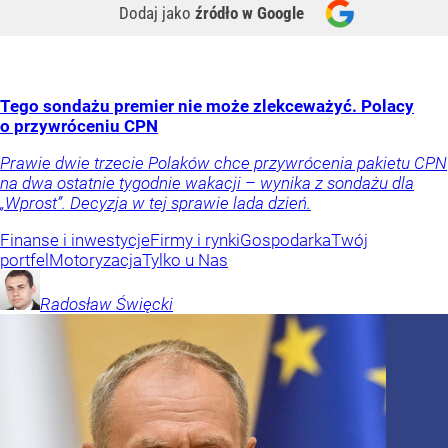
Dodaj jako
źródło w Google
Tego sondażu premier nie może zlekceważyć. Polacy
o przywróceniu CPN
Prawie dwie trzecie Polaków chce przywrócenia pakietu CPN
na dwa ostatnie tygodnie wakacji – wynika z sondażu dla
„Wprost”. Decyzja w tej sprawie lada dzień.
Finanse i inwestycje
Firmy i rynki
Gospodarka
Twój
portfel
Motoryzacja
Tylko u Nas
Radosław
Święcki