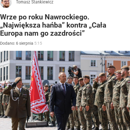
Tomasz Stankiewicz
Wrze po roku Nawrockiego.
„Największa hańba” kontra „Cała
Europa nam go zazdrości”
Dodano:
6
sierpnia
5:15