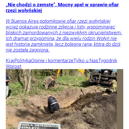
„Nie chodzi o zemstę”. Mocny apel w sprawie ofiar
rzezi wołyńskiej
W Buenos Aires potomkowie ofiar rzezi wołyńskiej
wciąż pokazują rodzinne zdjęcia i listy, wspominając
bliskich zamordowanych z niezwykłym okrucieństwem.
Ich dramat przypomina, że dla wielu rodzin Wołyń nie
jest historią zamkniętą, lecz bolesną raną, która do dziś
nie została zagojona.
Kraj
Polityka
Opinie i komentarze
Tylko u Nas
Tygodnik
Wprost