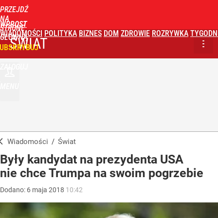
PRZEJDŹ
NA
WPROST
STRONĘ
WIADOMOŚCI
POLITYKA
BIZNES
DOM
ZDROWIE
ROZRYWKA
TYGODN
GŁÓWNĄ
ŚWIAT
UBSKRYBUJ
ZALOGUJ
MENU
Wiadomości
/
Świat
Były kandydat na prezydenta USA
nie chce Trumpa na swoim pogrzebie
Dodano:
6
maja
2018
10:42