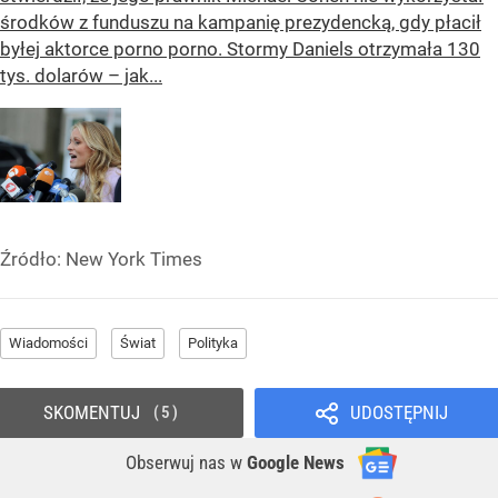
środków z funduszu na kampanię prezydencką, gdy płacił
byłej aktorce porno porno. Stormy Daniels otrzymała 130
tys. dolarów – jak...
Źródło:
New York Times
Wiadomości
Świat
Polityka
SKOMENTUJ
UDOSTĘPNIJ
5
Obserwuj nas
w
Google News