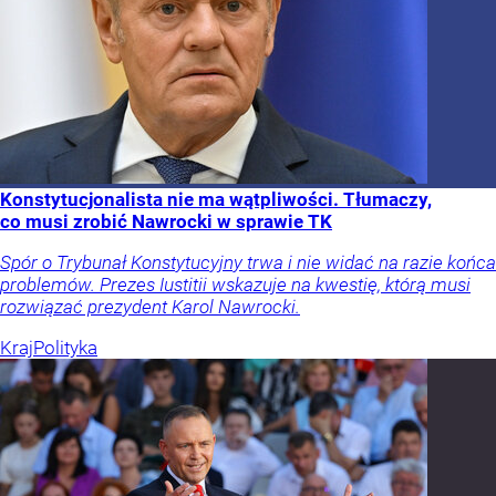
Konstytucjonalista nie ma wątpliwości. Tłumaczy,
co musi zrobić Nawrocki w sprawie TK
Spór o Trybunał Konstytucyjny trwa i nie widać na razie końca
problemów. Prezes Iustitii wskazuje na kwestię, którą musi
rozwiązać prezydent Karol Nawrocki.
Kraj
Polityka