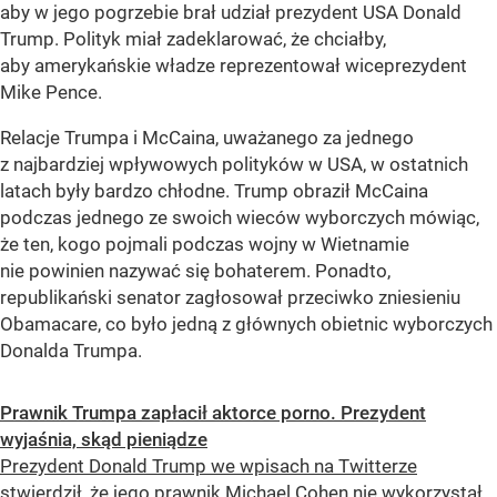
aby w jego pogrzebie brał udział prezydent USA Donald
Trump. Polityk miał zadeklarować, że chciałby,
aby amerykańskie władze reprezentował wiceprezydent
Mike Pence.
Relacje Trumpa i McCaina, uważanego za jednego
z najbardziej wpływowych polityków w USA, w ostatnich
latach były bardzo chłodne. Trump obraził McCaina
podczas jednego ze swoich wieców wyborczych mówiąc,
że ten, kogo pojmali podczas wojny w Wietnamie
nie powinien nazywać się bohaterem. Ponadto,
republikański senator zagłosował przeciwko zniesieniu
Obamacare, co było jedną z głównych obietnic wyborczych
Donalda Trumpa.
Prawnik Trumpa zapłacił aktorce porno. Prezydent
wyjaśnia, skąd pieniądze
Prezydent Donald Trump we wpisach na Twitterze
stwierdził, że jego prawnik Michael Cohen nie wykorzystał