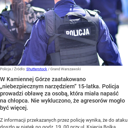
Policja
/ Źródło:
Shutterstock
/
Grand Warszawski
W Kamiennej Górze zaatakowano
„niebezpiecznym narzędziem” 15-latka. Policja
prowadzi obławę za osobą, która miała napaść
na chłopca. Nie wykluczono, że agresorów mogło
być więcej.
Z informacji przekazanych przez policję wynika, że do ataku
doszło w piątek po godz. 19. 00 przy ul. Księcia Bolka