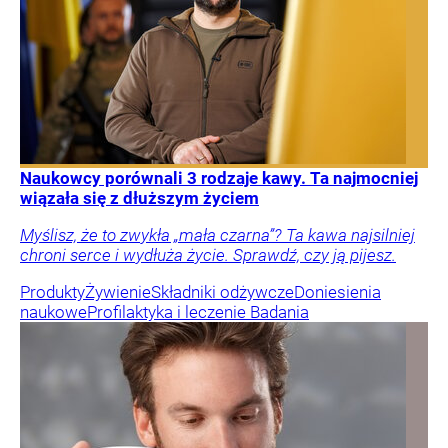
Naukowcy porównali 3 rodzaje kawy. Ta najmocniej
wiązała się z dłuższym życiem
Myślisz, że to zwykła „mała czarna”? Ta kawa najsilniej
chroni serce i wydłuża życie. Sprawdź, czy ją pijesz.
Produkty
Żywienie
Składniki odżywcze
Doniesienia
naukowe
Profilaktyka i leczenie
Badania