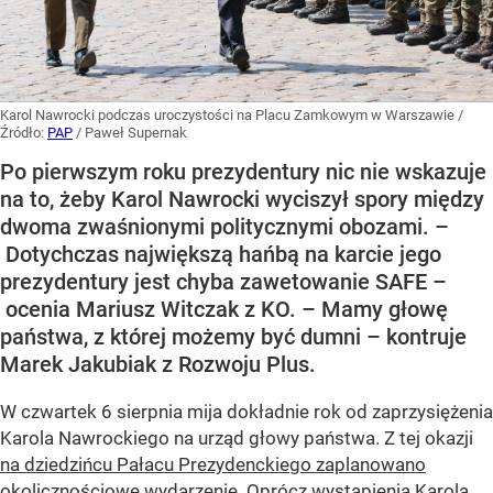
Karol Nawrocki podczas uroczystości na Placu Zamkowym w Warszawie
/
Źródło:
PAP
/
Paweł Supernak
Po pierwszym roku prezydentury nic nie wskazuje
na to, żeby Karol Nawrocki wyciszył spory między
dwoma zwaśnionymi politycznymi obozami. –
Dotychczas największą hańbą na karcie jego
prezydentury jest chyba zawetowanie SAFE –
ocenia Mariusz Witczak z KO. – Mamy głowę
państwa, z której możemy być dumni – kontruje
Marek Jakubiak z Rozwoju Plus.
W czwartek 6 sierpnia mija dokładnie rok od zaprzysiężenia
Karola Nawrockiego na urząd głowy państwa. Z tej okazji
na dziedzińcu Pałacu Prezydenckiego zaplanowano
okolicznościowe wydarzenie
. Oprócz wystąpienia Karola