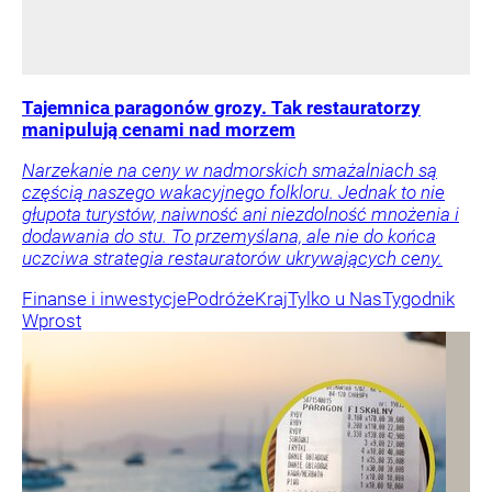
Tajemnica paragonów grozy. Tak restauratorzy
manipulują cenami nad morzem
Narzekanie na ceny w nadmorskich smażalniach są
częścią naszego wakacyjnego folkloru. Jednak to nie
głupota turystów, naiwność ani niezdolność mnożenia i
dodawania do stu. To przemyślana, ale nie do końca
uczciwa strategia restauratorów ukrywających ceny.
Finanse i inwestycje
Podróże
Kraj
Tylko u Nas
Tygodnik
Wprost