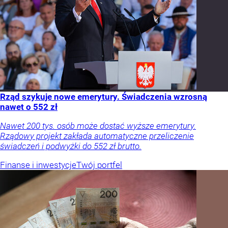
Rząd szykuje nowe emerytury. Świadczenia wzrosną
nawet o 552 zł
Nawet 200 tys. osób może dostać wyższe emerytury.
Rządowy projekt zakłada automatyczne przeliczenie
świadczeń i podwyżki do 552 zł brutto.
Finanse i inwestycje
Twój portfel