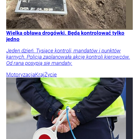
Wielka obława drogówki. Będą kontrolować tylko
jedno
Jeden dzień. Tysiące kontroli, mandatów i punktów
karnych. Policja zaplanowała akcję kontroli kierowców.
Od rana posypią się mandaty.
Motoryzacja
Kraj
Życie