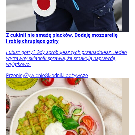
Z cukinii nie smażę placków. Dodaję mozzarellę
i robię chrupiące gofry
Lubisz gofry? Gdy spróbujesz tych przepadniesz. Jeden
wytrawny składnik sprawia, że smakują naprawdę
wyjątkowo.
Przepisy
Żywienie
Składniki odżywcze