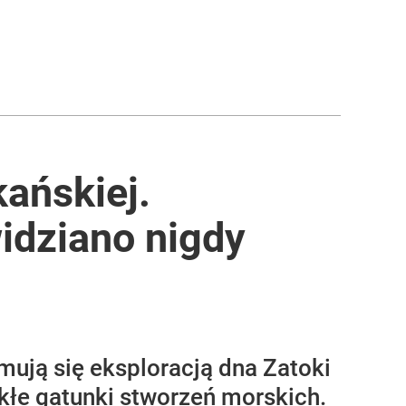
ańskiej.
idziano nigdy
ują się eksploracją dna Zatoki
kłe gatunki stworzeń morskich.