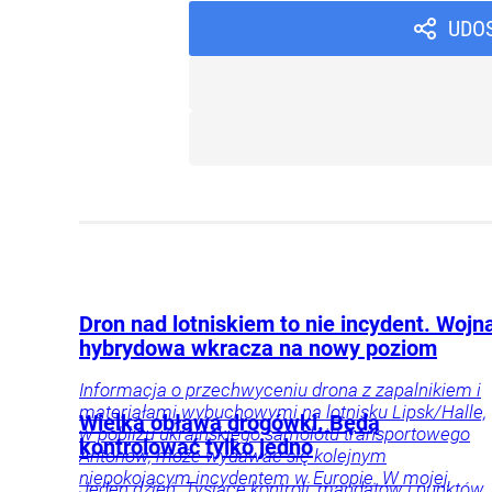
UDO
Dron nad lotniskiem to nie incydent. Wojn
hybrydowa wkracza na nowy poziom
Informacja o przechwyceniu drona z zapalnikiem i
materiałami wybuchowymi na lotnisku Lipsk/Halle,
Wielka obława drogówki. Będą
w pobliżu ukraińskiego samolotu transportowego
kontrolować tylko jedno
Antonow, może wydawać się kolejnym
niepokojącym incydentem w Europie. W mojej
Jeden dzień. Tysiące kontroli, mandatów i punktów