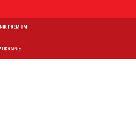
NIK
PREMIUM
matyczna
 UKRAINIE
ż pokazuje nastroje Ukraińców
ydowa wkracza na nowy poziom