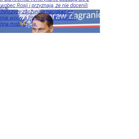
wobec Rosji i przyznają, że nie docenili
Kraj
Chińczycy zaczynają naciskać na
nie wojny a Putin grozi Rosjanom
ną mobilizacją.
lko u
odnik