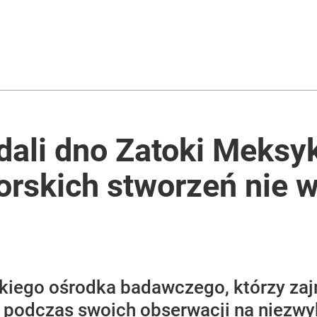
acy o przywróceniu CPN
znę. Polacy surowo ocenili władze
ali dno Zatoki Meksyk
rskich stworzeń nie w
ch postępach” ws. Rosji i Ukrainy
ego ośrodka badawczego, którzy zajm
li podczas swoich obserwacji na niezwy