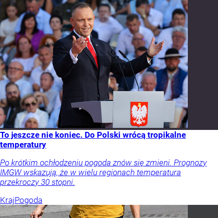
To jeszcze nie koniec. Do Polski wrócą tropikalne
temperatury
Po krótkim ochłodzeniu pogoda znów się zmieni. Prognozy
IMGW wskazują, że w wielu regionach temperatura
przekroczy 30 stopni.
Kraj
Pogoda