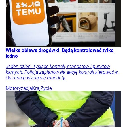
Wielka obława drogówki. Będą kontrolować tylko
jedno
Jeden dzień. Tysiące kontroli, mandatów i punktów
karnych. Policja zaplanowała akcję kontroli kierowców.
Od rana posypią się mandaty.
Motoryzacja
Kraj
Życie