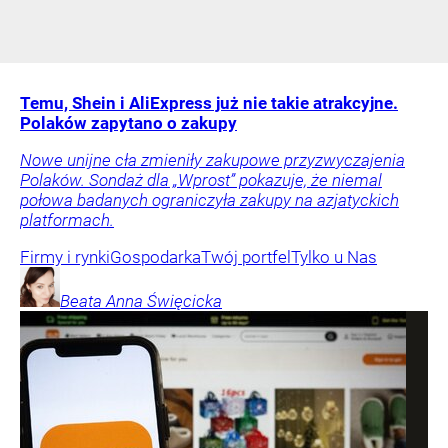
Temu, Shein i AliExpress już nie takie atrakcyjne.
Polaków zapytano o zakupy
Nowe unijne cła zmieniły zakupowe przyzwyczajenia
Polaków. Sondaż dla „Wprost” pokazuje, że niemal
połowa badanych ograniczyła zakupy na azjatyckich
platformach.
Firmy i rynki
Gospodarka
Twój portfel
Tylko u Nas
Beata Anna
Święcicka