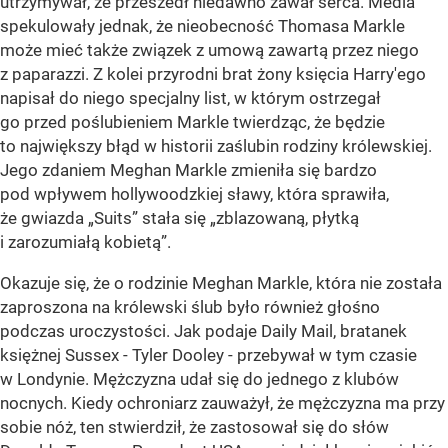
utrzymywał, że przeszedł niedawno zawał serca. Media
spekulowały jednak, że nieobecność Thomasa Markle
może mieć także związek z umową zawartą przez niego
z paparazzi. Z kolei przyrodni brat żony księcia Harry'ego
napisał do niego specjalny list, w którym ostrzegał
go przed poślubieniem Markle twierdząc, że będzie
to największy błąd w historii zaślubin rodziny królewskiej.
Jego zdaniem Meghan Markle zmieniła się bardzo
pod wpływem hollywoodzkiej sławy, która sprawiła,
że gwiazda „Suits” stała się „zblazowaną, płytką
i zarozumiałą kobietą”.
Okazuje się, że o rodzinie Meghan Markle, która nie została
zaproszona na królewski ślub było również głośno
podczas uroczystości. Jak podaje Daily Mail, bratanek
księżnej Sussex - Tyler Dooley - przebywał w tym czasie
w Londynie. Mężczyzna udał się do jednego z klubów
nocnych. Kiedy ochroniarz zauważył, że mężczyzna ma przy
sobie nóż, ten stwierdził, że zastosował się do słów