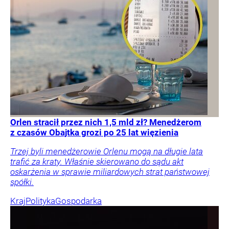
Orlen stracił przez nich 1,5 mld zł? Menedżerom
z czasów Obajtka grozi po 25 lat więzienia
Trzej byli menedżerowie Orlenu mogą na długie lata
trafić za kraty. Właśnie skierowano do sądu akt
oskarżenia w sprawie miliardowych strat państwowej
spółki.
Kraj
Polityka
Gospodarka