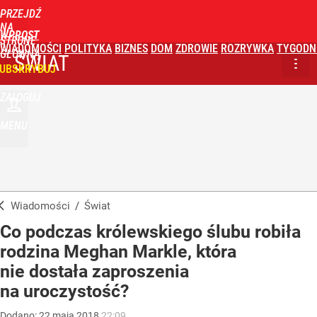
PRZEJDŹ
NA
WPROST
STRONĘ
WIADOMOŚCI
POLITYKA
BIZNES
DOM
ZDROWIE
ROZRYWKA
TYGODN
GŁÓWNĄ
ŚWIAT
UBSKRYBUJ
ZALOGUJ
MENU
Wiadomości
/
Świat
Co podczas królewskiego ślubu robiła
rodzina Meghan Markle, która
nie dostała zaproszenia
na uroczystość?
Dodano:
22
maja
2018
22:09