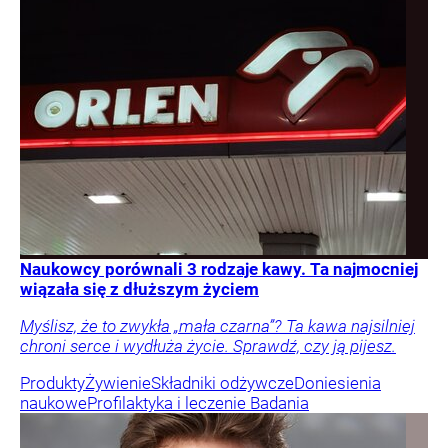
Naukowcy porównali 3 rodzaje kawy. Ta najmocniej
wiązała się z dłuższym życiem
Myślisz, że to zwykła „mała czarna”? Ta kawa najsilniej
chroni serce i wydłuża życie. Sprawdź, czy ją pijesz.
Produkty
Żywienie
Składniki odżywcze
Doniesienia
naukowe
Profilaktyka i leczenie
Badania