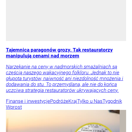
Tajemnica paragonów grozy. Tak restauratorzy
manipulują cenami nad morzem
Narzekanie na ceny w nadmorskich smażalniach są
częścią naszego wakacyjnego folkloru. Jednak to nie
głupota turystów, naiwność ani niezdolność mnożenia i
dodawania do stu. To przemyślana, ale nie do końca
uczciwa strategia restauratorów ukrywających ceny.
Finanse i inwestycje
Podróże
Kraj
Tylko u Nas
Tygodnik
Wprost