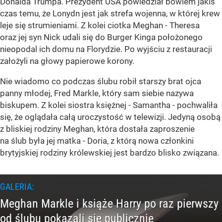
Donalda Trumpa. Prezydent USA powiedział bowiem jakiś
czas temu, że Lonydn jest jak strefa wojenna, w której krew
leje się strumieniami. Z kolei ciotka Meghan - Theresa
oraz jej syn Nick udali się do Burger Kinga położonego
nieopodal ich domu na Florydzie. Po wyjściu z restauracji
założyli na głowy papierowe korony.
Nie wiadomo co podczas ślubu robił starszy brat ojca
panny młodej, Fred Markle, który sam siebie nazywa
biskupem. Z kolei siostra księżnej - Samantha - pochwaliła
się, że oglądała całą uroczystość w telewizji. Jedyną osobą
z bliskiej rodziny Meghan, która dostała zaproszenie
na ślub była jej matka - Doria, z którą nowa członkini
brytyjskiej rodziny królewskiej jest bardzo blisko związana.