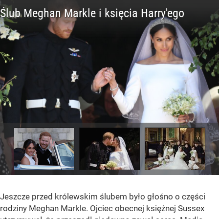
Jeszcze przed królewskim ślubem było głośno o części
rodziny Meghan Markle. Ojciec obecnej księżnej Sussex