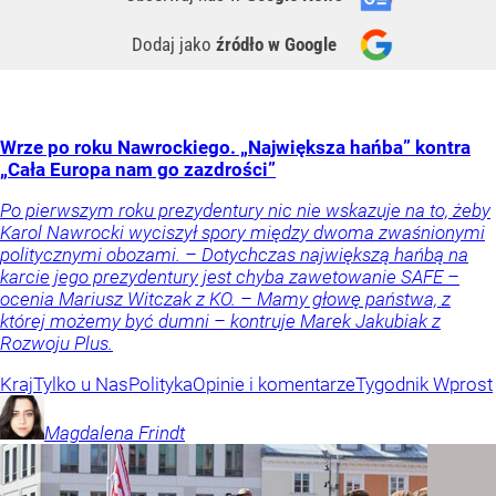
Dodaj jako
źródło w Google
Wrze po roku Nawrockiego. „Największa hańba” kontra
„Cała Europa nam go zazdrości”
Po pierwszym roku prezydentury nic nie wskazuje na to, żeby
Karol Nawrocki wyciszył spory między dwoma zwaśnionymi
politycznymi obozami. – Dotychczas największą hańbą na
karcie jego prezydentury jest chyba zawetowanie SAFE –
ocenia Mariusz Witczak z KO. – Mamy głowę państwa, z
której możemy być dumni – kontruje Marek Jakubiak z
Rozwoju Plus.
Kraj
Tylko u Nas
Polityka
Opinie i komentarze
Tygodnik Wprost
Magdalena
Frindt