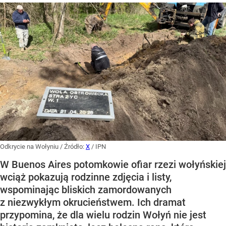
Odkrycie na Wołyniu
/ Źródło:
X
/
IPN
W Buenos Aires potomkowie ofiar rzezi wołyńskiej
wciąż pokazują rodzinne zdjęcia i listy,
wspominając bliskich zamordowanych
z niezwykłym okrucieństwem. Ich dramat
przypomina, że dla wielu rodzin Wołyń nie jest