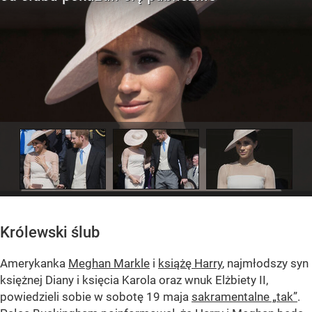
Królewski ślub
Amerykanka
Meghan Markle
i
książę Harry
, najmłodszy syn
księżnej Diany i księcia Karola oraz wnuk Elżbiety II,
powiedzieli sobie w sobotę 19 maja
sakramentalne „tak”
.