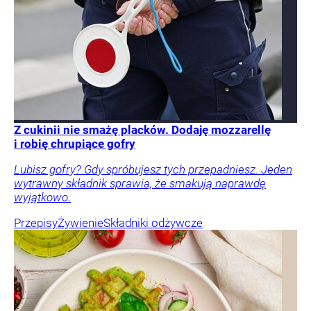
Z cukinii nie smażę placków. Dodaję mozzarellę
i robię chrupiące gofry
Lubisz gofry? Gdy spróbujesz tych przepadniesz. Jeden
wytrawny składnik sprawia, że smakują naprawdę
wyjątkowo.
Przepisy
Żywienie
Składniki odżywcze