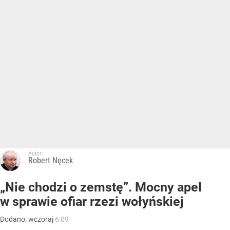
Autor:
Robert Nęcek
„Nie chodzi o zemstę”. Mocny apel
w sprawie ofiar rzezi wołyńskiej
Dodano:
wczoraj
6:09