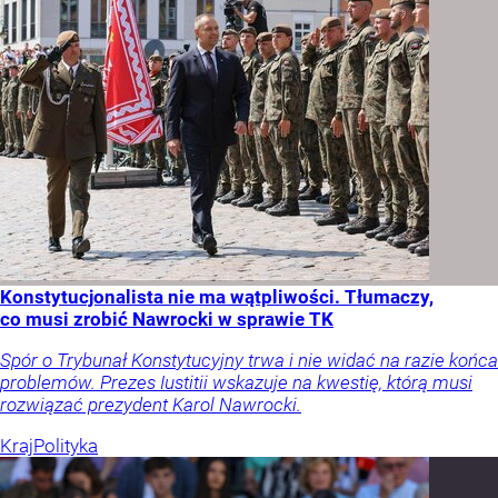
Konstytucjonalista nie ma wątpliwości. Tłumaczy,
co musi zrobić Nawrocki w sprawie TK
Spór o Trybunał Konstytucyjny trwa i nie widać na razie końca
problemów. Prezes Iustitii wskazuje na kwestię, którą musi
rozwiązać prezydent Karol Nawrocki.
Kraj
Polityka