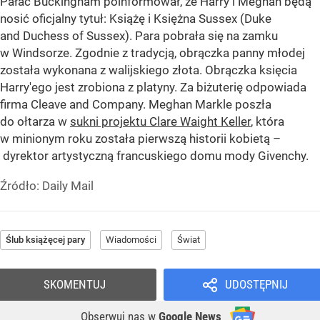
Pałac Buckingham poinformował, że Harry i Meghan będą
nosić oficjalny tytuł: Książę i Księżna Sussex (Duke
and Duchess of Sussex). Para pobrała się na zamku
w Windsorze. Zgodnie z tradycją, obrączka panny młodej
została wykonana z walijskiego złota. Obrączka księcia
Harry'ego jest zrobiona z platyny. Za biżuterię odpowiada
firma Cleave and Company. Meghan Markle poszła
do ołtarza w
sukni projektu Clare Waight Keller
, która
w minionym roku została pierwszą historii kobietą –
dyrektor artystyczną francuskiego domu mody Givenchy.
Źródło:
Daily Mail
Ślub książęcej pary
Wiadomości
Świat
SKOMENTUJ
UDOSTĘPNIJ
Obserwuj nas
w
Google News