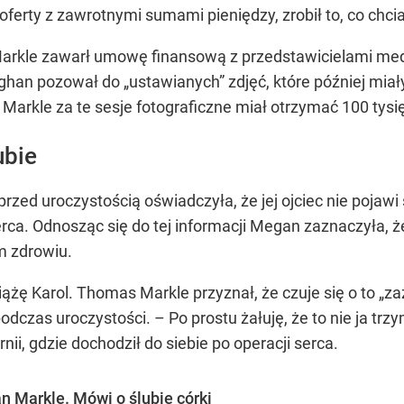
erty z zawrotnymi sumami pieniędzy, zrobił to, co chcia
Markle zawarł umowę finansową z przedstawicielami me
Meghan pozował do „ustawianych” zdjęć, które później mi
Markle za te sesje fotograficzne miał otrzymać 100 tysi
ubie
ed uroczystością oświadczyła, że jej ojciec nie pojawi s
rca. Odnosząc się do tej informacji Megan zaznaczyła, ż
m zdrowiu.
żę Karol. Thomas Markle przyznał, że czuje się o to „zaz
dczas uroczystości. – Po prostu żałuję, że to nie ja trz
nii, gdzie dochodził do siebie po operacji serca.
 Markle. Mówi o ślubie córki