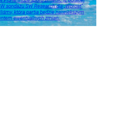
 PiS-ie może sporo zmienić w polskiej
. W sondażu SW Research dla „Wprost”
liśmy, która partia będzie największym
entem ewentualnych zmian.
o u
Trela
tyka