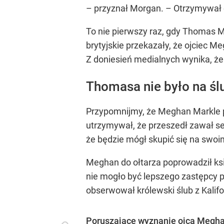
– przyznał Morgan. – Otrzymywał of
To nie pierwszy raz, gdy Thomas 
brytyjskie przekazały, że ojciec 
Z doniesień medialnych wynika, że 
Thomasa nie było na śl
Przypomnijmy, że Meghan Markle prz
utrzymywał, że przeszedł zawał se
że będzie mógł skupić się na swoi
Meghan do ołtarza poprowadził ksią
nie mogło być lepszego zastępcy po
obserwował królewski ślub z Kalifor
Poruszające wyznanie ojca Meghan