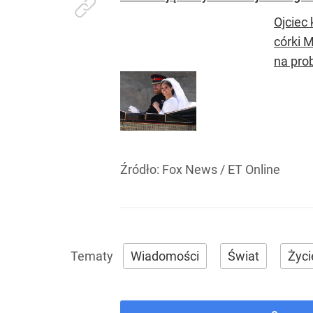
Ojciec
córki 
na pro
Źródło:
Fox News
/
ET Online
Wiadomości
Świat
Życi