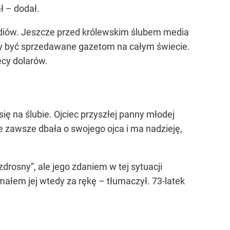
ł – dodał.
diów. Jeszcze przed królewskim ślubem media
ały być sprzedawane gazetom na całym świecie.
ęcy dolarów.
ię na ślubie. Ojciec przyszłej panny młodej
e zawsze dbała o swojego ojca i ma nadzieję,
drosny”, ale jego zdaniem w tej sytuacji
ymałem jej wtedy za rękę – tłumaczył. 73-latek