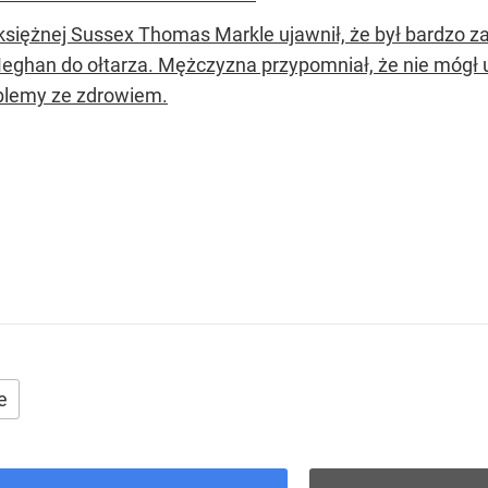
 księżnej Sussex Thomas Markle ujawnił, że był bardzo z
Meghan do ołtarza. Mężczyzna przypomniał, że nie mógł 
blemy ze zdrowiem.
e