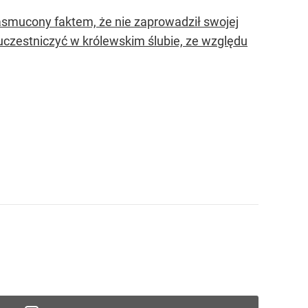
asmucony faktem, że nie zaprowadził swojej
uczestniczyć w królewskim ślubie, ze względu