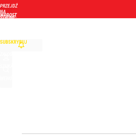
PRZEJDŹ
Udostępnij
0
Skomentuj
NA
WPROST
STRONĘ
GŁÓWNĄ
WIADOMOŚCI
POLITYKA
BIZNES
DOM
ZDROWIE
ROZRYWKA
TYGOD
Stanowski przemawiał u Nawrockiego. Giertych: „W
SUBSKRYBUJ
2
ZALOGUJ
Tajemnica paragonów grozy. Tak restauratorzy m
SZUKAJ
MENU
4
Pomysł PiS skonfrontowany z rzeczywistością. Ty
2