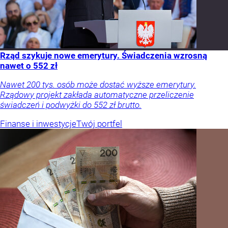
Rząd szykuje nowe emerytury. Świadczenia wzrosną
nawet o 552 zł
Nawet 200 tys. osób może dostać wyższe emerytury.
Rządowy projekt zakłada automatyczne przeliczenie
świadczeń i podwyżki do 552 zł brutto.
Finanse i inwestycje
Twój portfel