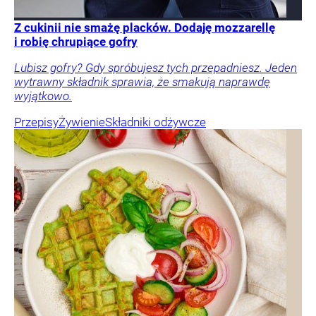
Z cukinii nie smażę placków. Dodaję mozzarellę
i robię chrupiące gofry
Lubisz gofry? Gdy spróbujesz tych przepadniesz. Jeden
wytrawny składnik sprawia, że smakują naprawdę
wyjątkowo.
Przepisy
Żywienie
Składniki odżywcze