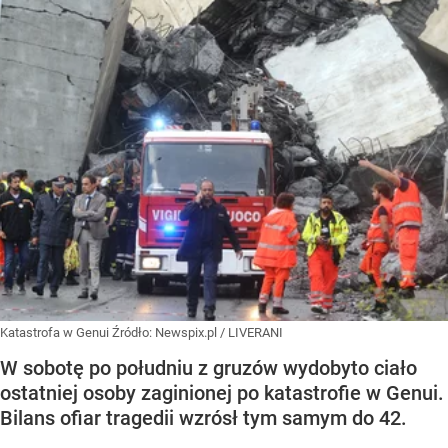
Katastrofa w Genui
Źródło:
Newspix.pl
/
LIVERANI
W sobotę po południu z gruzów wydobyto ciało
ostatniej osoby zaginionej po katastrofie w Genui.
Bilans ofiar tragedii wzrósł tym samym do 42.