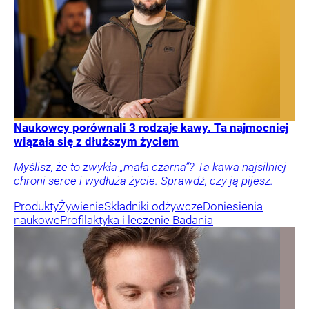
Naukowcy porównali 3 rodzaje kawy. Ta najmocniej
wiązała się z dłuższym życiem
Myślisz, że to zwykła „mała czarna”? Ta kawa najsilniej
chroni serce i wydłuża życie. Sprawdź, czy ją pijesz.
Produkty
Żywienie
Składniki odżywcze
Doniesienia
naukowe
Profilaktyka i leczenie
Badania