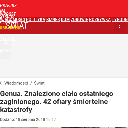
PRZEJDŹ
NA
WPROST
STRONĘ
WIADOMOŚCI
POLITYKA
BIZNES
DOM
ZDROWIE
ROZRYWKA
TYGODN
GŁÓWNĄ
ŚWIAT
UBSKRYBUJ
ZALOGUJ
MENU
Wiadomości
/
Świat
Genua. Znaleziono ciało ostatniego
zaginionego. 42 ofiary śmiertelne
katastrofy
Dodano:
18
sierpnia
2018
18:17