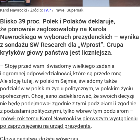
Karol Nawrocki
/ Źródło:
PAP
/
Paweł Supernak
Blisko 39 proc. Polek i Polaków deklaruje,
że ponownie zagłosowałoby na Karola
Nawrockiego w wyborach prezydenckich – wynika
z sondażu SW Research dla „Wprost”. Grupa
krytyków głowy państwa jest liczniejsza.
– Stoję przed wami świadomy wielkiego zadania
i ogromnej odpowiedzialności, które są przede mną.
Ale stoję tutaj, w polskim Sejmie, świadomy także
podziałów w polskim życiu politycznym, w polskim życiu
społecznym. Chcę jasno zadeklarować, że swoich decyzji
nie będę podejmował zgodnie z tymi podziałami i zgodnie
z podziałami politycznymi, tylko wbrew tym podziałom –
mówił rok temu Karol Nawrocki w pierwszym wystąpieniu
po zaprzysiężeniu na urząd prezydenta
.
Głowa państwa złożyła wówczas...