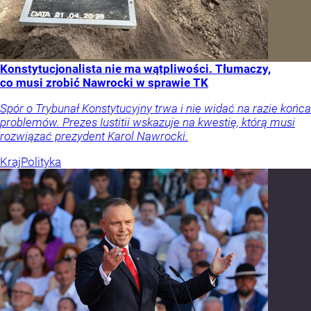
Konstytucjonalista nie ma wątpliwości. Tłumaczy,
co musi zrobić Nawrocki w sprawie TK
Spór o Trybunał Konstytucyjny trwa i nie widać na razie końca
problemów. Prezes Iustitii wskazuje na kwestię, którą musi
rozwiązać prezydent Karol Nawrocki.
Kraj
Polityka