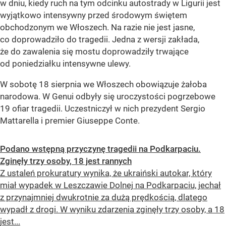
w dniu, kiedy ruch na tym odcinku autostrady w Ligurii jest
wyjątkowo intensywny przed środowym świętem
obchodzonym we Włoszech. Na razie nie jest jasne,
co doprowadziło do tragedii. Jedna z wersji zakłada,
że do zawalenia się mostu doprowadziły trwające
od poniedziałku intensywne ulewy.
W sobotę 18 sierpnia we Włoszech obowiązuje żałoba
narodowa. W Genui odbyły się uroczystości pogrzebowe
19 ofiar tragedii. Uczestniczył w nich prezydent Sergio
Mattarella i premier Giuseppe Conte.
Podano wstępną przyczynę tragedii na Podkarpaciu.
Zginęły trzy osoby, 18 jest rannych
Z ustaleń prokuratury wynika, że ukraiński autokar, który
miał wypadek w Leszczawie Dolnej na Podkarpaciu, jechał
z przynajmniej dwukrotnie za dużą prędkością, dlatego
wypadł z drogi. W wyniku zdarzenia zginęły trzy osoby, a 18
jest...