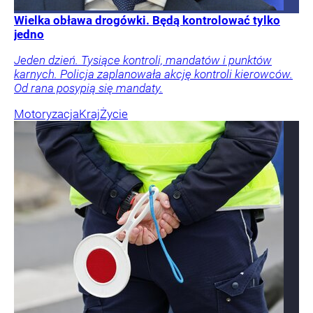
Wielka obława drogówki. Będą kontrolować tylko
jedno
Jeden dzień. Tysiące kontroli, mandatów i punktów
karnych. Policja zaplanowała akcję kontroli kierowców.
Od rana posypią się mandaty.
Motoryzacja
Kraj
Życie