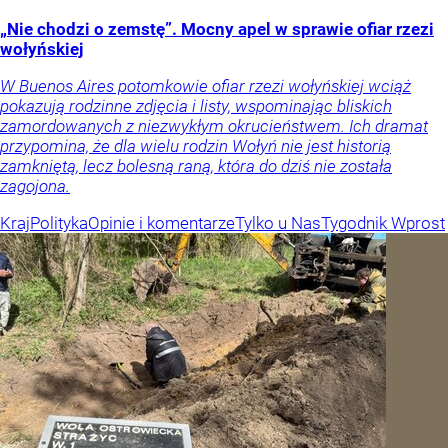
„Nie chodzi o zemstę”. Mocny apel w sprawie ofiar rzezi
wołyńskiej
W Buenos Aires potomkowie ofiar rzezi wołyńskiej wciąż
pokazują rodzinne zdjęcia i listy, wspominając bliskich
zamordowanych z niezwykłym okrucieństwem. Ich dramat
przypomina, że dla wielu rodzin Wołyń nie jest historią
zamkniętą, lecz bolesną raną, która do dziś nie została
zagojona.
Kraj
Polityka
Opinie i komentarze
Tylko u Nas
Tygodnik Wprost