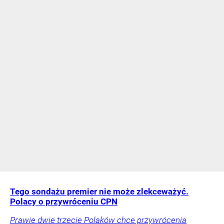
Tego sondażu premier nie może zlekceważyć.
Polacy o przywróceniu CPN
Prawie dwie trzecie Polaków chce przywrócenia