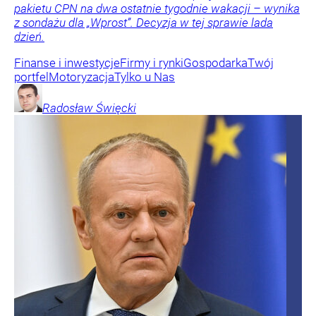
pakietu CPN na dwa ostatnie tygodnie wakacji – wynika
z sondażu dla „Wprost”. Decyzja w tej sprawie lada
dzień.
Finanse i inwestycje
Firmy i rynki
Gospodarka
Twój
portfel
Motoryzacja
Tylko u Nas
Radosław
Święcki