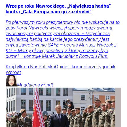
Wrze po roku Nawrockiego. „Największa hańba”
kontra „Cała Europa nam go zazdrości”
Po pierwszym roku prezydentury nic nie wskazuje na to,
żeby Karol Nawrocki wyciszył spory między dwoma
zwaśnionymi politycznymi obozami. – Dotychczas
największą hańbą na karcie jego prezydentury jest
chyba zawetowanie SAFE – ocenia Mariusz Witczak z
KO. – Mamy głowę państwa, z której możemy być
dumni – kontruje Marek Jakubiak z Rozwoju Plus.
Kraj
Tylko u Nas
Polityka
Opinie i komentarze
Tygodnik
Wprost
Magdalena
Frindt